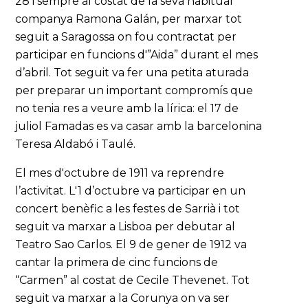
28 i sempre al costat de la seva habitual
companya Ramona Galán, per marxar tot
seguit a Saragossa on fou contractat per
participar en funcions d'”Aida” durant el mes
d’abril. Tot seguit va fer una petita aturada
per preparar un important compromís que
no tenia res a veure amb la lírica: el 17 de
juliol Famadas es va casar amb la barcelonina
Teresa Aldabó i Taulé.
El mes d'octubre de 1911 va reprendre
l’activitat. L'1 d’octubre va participar en un
concert benèfic a les festes de Sarrià i tot
seguit va marxar a Lisboa per debutar al
Teatro Sao Carlos. El 9 de gener de 1912 va
cantar la primera de cinc funcions de
“Carmen” al costat de Cecile Thevenet. Tot
seguit va marxar a la Corunya on va ser