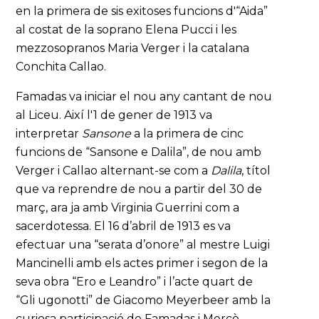
en la primera de sis exitoses funcions d'“Aida”
al costat de la soprano Elena Pucci i les
mezzosopranos Maria Verger i la catalana
Conchita Callao.
Famadas va iniciar el nou any cantant de nou
al Liceu. Així l'1 de gener de 1913 va
interpretar
Sansone
a la primera de cinc
funcions de “Sansone e Dalila”, de nou amb
Verger i Callao alternant-se com a
Dalila
, títol
que va reprendre de nou a partir del 30 de
març, ara ja amb Virginia Guerrini com a
sacerdotessa. El 16 d’abril de 1913 es va
efectuar una “serata d’onore” al mestre Luigi
Mancinelli amb els actes primer i segon de la
seva obra “Ero e Leandro” i l’acte quart de
“Gli ugonotti” de Giacomo Meyerbeer amb la
curiosa participació de Famadas i Mercè