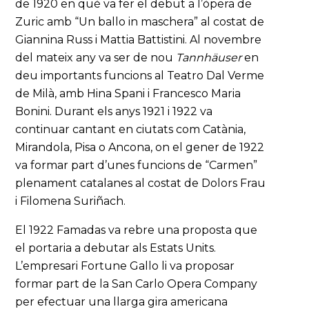
de 1920 en què va fer el debut a l’òpera de
Zuric amb “Un ballo in maschera” al costat de
Giannina Russ i Mattia Battistini. Al novembre
del mateix any va ser de nou
Tannhäuser
en
deu importants funcions al Teatro Dal Verme
de Milà, amb Hina Spani i Francesco Maria
Bonini. Durant els anys 1921 i 1922 va
continuar cantant en ciutats com Catània,
Mirandola, Pisa o Ancona, on el gener de 1922
va formar part d’unes funcions de “Carmen”
plenament catalanes al costat de Dolors Frau
i Filomena Suriñach.
El 1922 Famadas va rebre una proposta que
el portaria a debutar als Estats Units.
L’empresari Fortune Gallo li va proposar
formar part de la San Carlo Opera Company
per efectuar una llarga gira americana