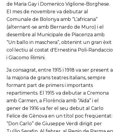
de Maria Gay i Domenico Viglione-Borghese.
El mes de novembre va debutar al
Comunale de Bolonya amb “L’africana”
(alternant-se amb Bernardo de Muro) i el
desembre al Municipale de Piacenza amb
“Un ballo in maschera”, obtenint un gran èxit
col·lectiu al costat d'Ernestina Poli-Randaccio
i Giacomo Rimini.
Ja consagrat, entre 1915 i 1918 va ser present a
la majoria de grans teatres italians, sempre
formant part de primers i importants
repartiments. El 1915 va debutar a Cremona
amb Carmen, a Florència amb “Aida” i el
gener de 1916 va fer el seu debut al Carlo
Felice de Gènova en un títol poc freqüentat:
“Don Carlo” de Giuseppe Verdi dirigit per
Tullio Serafin. Al febrer, al Regio de Parma en