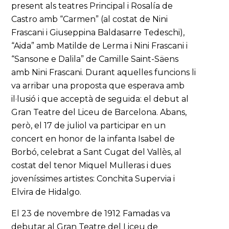
present als teatres Principal i Rosalía de
Castro amb “Carmen” (al costat de Nini
Frascani i Giuseppina Baldasarre Tedeschi),
“Aida” amb Matilde de Lerma i Nini Frascani i
“Sansone e Dalila” de Camille Saint-Säens
amb Nini Frascani. Durant aquelles funcions li
va arribar una proposta que esperava amb
il·lusió i que acceptà de seguida: el debut al
Gran Teatre del Liceu de Barcelona. Abans,
però, el 17 de juliol va participar en un
concert en honor de la infanta Isabel de
Borbó, celebrat a Sant Cugat del Vallès, al
costat del tenor Miquel Mulleras i dues
joveníssimes artistes: Conchita Supervia i
Elvira de Hidalgo.
El 23 de novembre de 1912 Famadas va
debutar al Gran Teatre del Liceu de