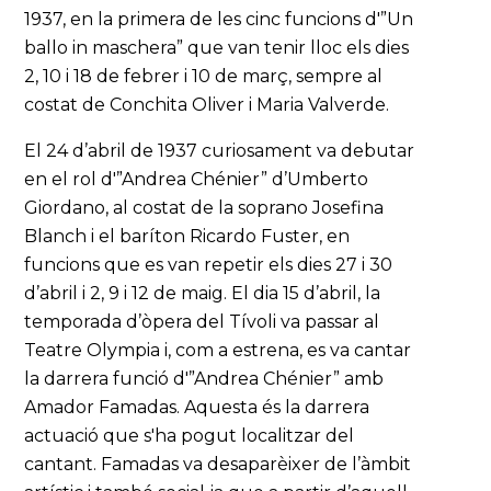
1937, en la primera de les cinc funcions d'”Un
ballo in maschera” que van tenir lloc els dies
2, 10 i 18 de febrer i 10 de març, sempre al
costat de Conchita Oliver i Maria Valverde.
El 24 d’abril de 1937 curiosament va debutar
en el rol d'”Andrea Chénier” d’Umberto
Giordano, al costat de la soprano Josefina
Blanch i el baríton Ricardo Fuster, en
funcions que es van repetir els dies 27 i 30
d’abril i 2, 9 i 12 de maig. El dia 15 d’abril, la
temporada d’òpera del Tívoli va passar al
Teatre Olympia i, com a estrena, es va cantar
la darrera funció d'”Andrea Chénier” amb
Amador Famadas. Aquesta és la darrera
actuació que s'ha pogut localitzar del
cantant. Famadas va desaparèixer de l’àmbit