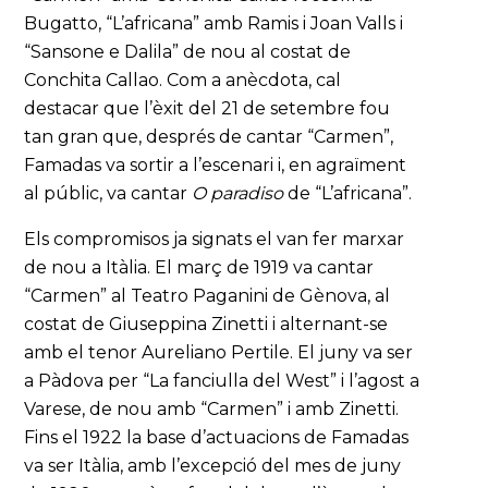
Bugatto, “L’africana” amb Ramis i Joan Valls i
“Sansone e Dalila” de nou al costat de
Conchita Callao. Com a anècdota, cal
destacar que l’èxit del 21 de setembre fou
tan gran que, després de cantar “Carmen”,
Famadas va sortir a l’escenari i, en agraïment
al públic, va cantar
O paradiso
de “L’africana”.
Els compromisos ja signats el van fer marxar
de nou a Itàlia. El març de 1919 va cantar
“Carmen” al Teatro Paganini de Gènova, al
costat de Giuseppina Zinetti i alternant-se
amb el tenor Aureliano Pertile. El juny va ser
a Pàdova per “La fanciulla del West” i l’agost a
Varese, de nou amb “Carmen” i amb Zinetti.
Fins el 1922 la base d’actuacions de Famadas
va ser Itàlia, amb l’excepció del mes de juny