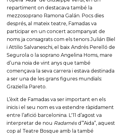
repartiment on destacava també la
mezzosoprano Ramona Galán. Pocs dies
després, al mateix teatre, Famadas va
participar en un concert acompanyat de
noms ja consagrats com els tenors Julián Biel
i Attilio Salvaneschi, el baix Andrés Perelló de
Segurola o la soprano Angelina Homs, mare
d’una noia de vint anys que també
començava la seva carrera i estava destinada
a ser una de les grans figures mundials:
Graziella Pareto.
L’èxit de Famadas va ser important en els
inicis i el seu nom es va estendre ràpidament
entre l’afició barcelonina. L'11 d’agost va
interpretar de nou
Radamés
d’”Aida”, aquest
cop al Teatre Bosque amb la també