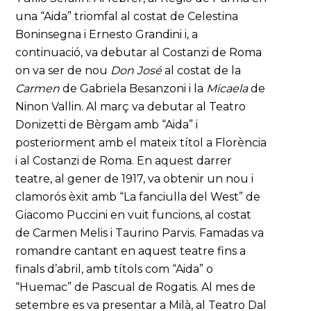
una “Aida” triomfal al costat de Celestina
Boninsegna i Ernesto Grandini i, a
continuació, va debutar al Costanzi de Roma
on va ser de nou
Don José
al costat de la
Carmen
de Gabriela Besanzoni i la
Micaela
de
Ninon Vallin. Al març va debutar al Teatro
Donizetti de Bèrgam amb “Aida” i
posteriorment amb el mateix títol a Florència
i al Costanzi de Roma. En aquest darrer
teatre, al gener de 1917, va obtenir un nou i
clamorós èxit amb “La fanciulla del West” de
Giacomo Puccini en vuit funcions, al costat
de Carmen Melis i Taurino Parvis. Famadas va
romandre cantant en aquest teatre fins a
finals d’abril, amb títols com “Aida” o
“Huemac” de Pascual de Rogatis. Al mes de
setembre es va presentar a Milà, al Teatro Dal