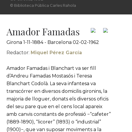
© Biblioteca Pública Carles Rahola
Amador Famadas
Girona 1-11-1884 - Barcelona 02-02-1962
Redactor:
Miquel Pérez García
Amador Famadas i Blanchart va ser fill
d’Andreu Famadas Mostasós i Teresa
Blanchart Codolà. La seva infantesa va
transcórrer en diversos domicilis gironins, la
majoria de lloguer, donats els diversos oficis
del seu pare que en el cens local apareix
amb canvis constants de professió −“cafeter”
(1889-1890), “licorer” (1893) o “industrial”
(1900)−, que van suposar moviments a la