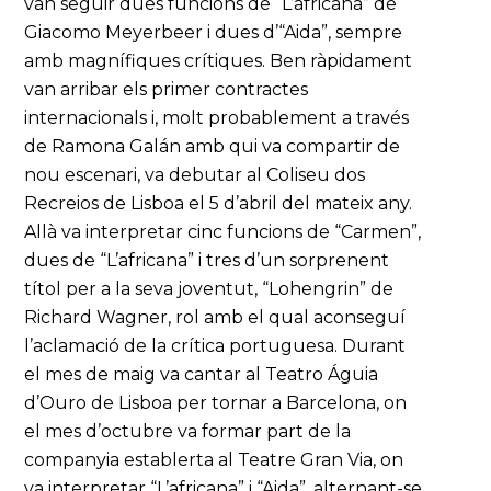
van seguir dues funcions de “L’africana” de
Giacomo Meyerbeer i dues d’“Aida”, sempre
amb magnífiques crítiques. Ben ràpidament
van arribar els primer contractes
internacionals i, molt probablement a través
de Ramona Galán amb qui va compartir de
nou escenari, va debutar al Coliseu dos
Recreios de Lisboa el 5 d’abril del mateix any.
Allà va interpretar cinc funcions de “Carmen”,
dues de “L’africana” i tres d’un sorprenent
títol per a la seva joventut, “Lohengrin” de
Richard Wagner, rol amb el qual aconseguí
l’aclamació de la crítica portuguesa. Durant
el mes de maig va cantar al Teatro Águia
d’Ouro de Lisboa per tornar a Barcelona, on
el mes d’octubre va formar part de la
companyia establerta al Teatre Gran Via, on
va interpretar “L’africana” i “Aida”, alternant-se