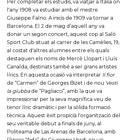
Per completar els estudis, va viatjar a Itàlia on
l'any 1908 va estudiar amb el mestre
Giuseppe Falno. A inicis de 1909 va tornar a
Barcelona. El 2 de maig d’aquell any va
donar un segon concert, aquest cop al Saló
Sport Club situat al carrer de les Camèlies, 19,
al costat d'altres alumnes entre els quals
destaquen els noms de Mercè Llopart i Lluís
Canalda, destinats també a ser grans artistes
lírics. En aquesta ocasió va interpretar
Il fior
de “Carmen” de Georges Bizet i de nou
Vesti
la giubba
de “Pagliacci”, amb la que va
impressionar per la seva magnífica veu de
tenor líric dramàtic i per la sòlida formació
tècnica. Aquest èxit propicià l'organització del
seu veritable debut a finals de juny, al
Politeama de Las Arenas de Barcelona, amb
l’òpera “Aida” de Giuseppe Verdi, en un