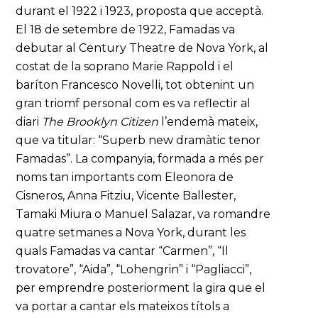
durant el 1922 i 1923, proposta que acceptà.
El 18 de setembre de 1922, Famadas va
debutar al Century Theatre de Nova York, al
costat de la soprano Marie Rappold i el
baríton Francesco Novelli, tot obtenint un
gran triomf personal com es va reflectir al
diari
The Brooklyn Citizen
l’endemà mateix,
que va titular: “Superb new dramàtic tenor
Famadas”. La companyia, formada a més per
noms tan importants com Eleonora de
Cisneros, Anna Fitziu, Vicente Ballester,
Tamaki Miura o Manuel Salazar, va romandre
quatre setmanes a Nova York, durant les
quals Famadas va cantar “Carmen”, “Il
trovatore”, “Aida”, “Lohengrin” i “Pagliacci”,
per emprendre posteriorment la gira que el
va portar a cantar els mateixos títols a