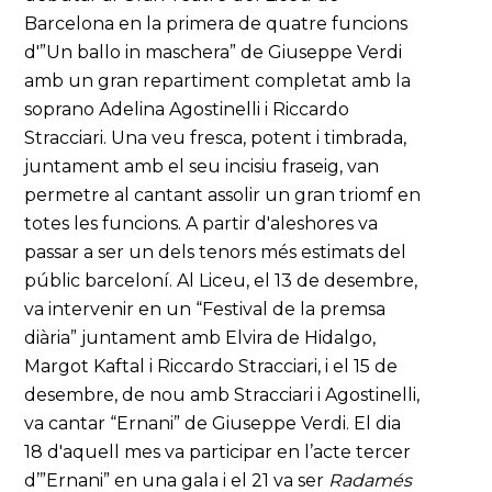
Barcelona en la primera de quatre funcions
d'”Un ballo in maschera” de Giuseppe Verdi
amb un gran repartiment completat amb la
soprano Adelina Agostinelli i Riccardo
Stracciari. Una veu fresca, potent i timbrada,
juntament amb el seu incisiu fraseig, van
permetre al cantant assolir un gran triomf en
totes les funcions. A partir d'aleshores va
passar a ser un dels tenors més estimats del
públic barceloní. Al Liceu, el 13 de desembre,
va intervenir en un “Festival de la premsa
diària” juntament amb Elvira de Hidalgo,
Margot Kaftal i Riccardo Stracciari, i el 15 de
desembre, de nou amb Stracciari i Agostinelli,
va cantar “Ernani” de Giuseppe Verdi. El dia
18 d'aquell mes va participar en l’acte tercer
d’”Ernani” en una gala i el 21 va ser
Radamés