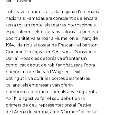
Nini Frascani.
Tot i haver conquistat ja la majoria d’escenaris
nacionals, Famadas era conscient que encara
tenia tot un repte: els teatres internacionals,
especialment els escenaris italians. La primera
oportunitat va arribar a Fiume, on el març de
1914, i de nou al costat de Frascani i el baríton
Giacomo Rimini, va ser
Sansone
a
“
Sansone e
Dalila”. Pocs dies després va afrontar un
complicat debut de rol:
Tannhäuser
a l’obra
homònima de Richard Wagner. L’èxit
obtingut li va obrir les portes dels teatres
italians i els empresaris van oferir-li
nombrosos contractes per als anys següents.
Així l'1 d’agost va fer el seu debut en la
primera de deu representacions al Festival
de l’Arena de Verona, amb “Carmen” al costat