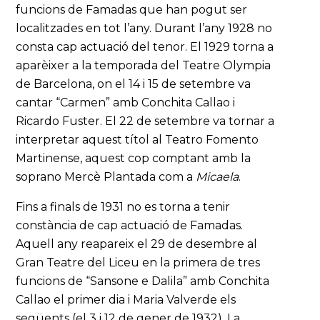
funcions de Famadas que han pogut ser
localitzades en tot l’any. Durant l’any 1928 no
consta cap actuació del tenor. El 1929 torna a
aparèixer a la temporada del Teatre Olympia
de Barcelona, on el 14 i 15 de setembre va
cantar “Carmen” amb Conchita Callao i
Ricardo Fuster. El 22 de setembre va tornar a
interpretar aquest títol al Teatro Fomento
Martinense, aquest cop comptant amb la
soprano Mercè Plantada com a
Micaela
.
Fins a finals de 1931 no es torna a tenir
constància de cap actuació de Famadas.
Aquell any reapareix el 29 de desembre al
Gran Teatre del Liceu en la primera de tres
funcions de “Sansone e Dalila” amb Conchita
Callao el primer dia i Maria Valverde els
següents (el 3 i 12 de gener de 1932). La