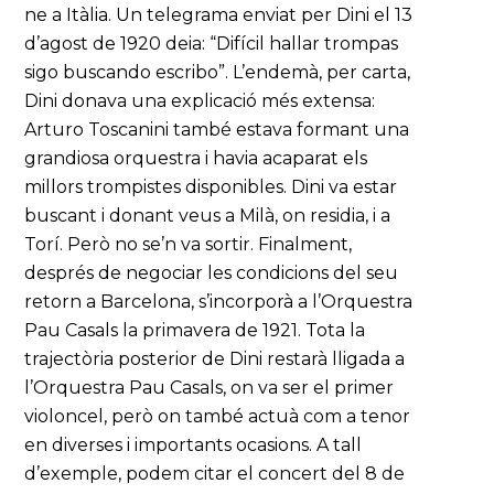
ne a Itàlia. Un telegrama enviat per Dini el 13
d’agost de 1920 deia: “Difícil hallar trompas
sigo buscando escribo”. L’endemà, per carta,
Dini donava una explicació més extensa:
Arturo Toscanini també estava formant una
grandiosa orquestra i havia acaparat els
millors trompistes disponibles. Dini va estar
buscant i donant veus a Milà, on residia, i a
Torí. Però no se’n va sortir. Finalment,
després de negociar les condicions del seu
retorn a Barcelona, s’incorporà a l’Orquestra
Pau Casals la primavera de 1921. Tota la
trajectòria posterior de Dini restarà lligada a
l’Orquestra Pau Casals, on va ser el primer
violoncel, però on també actuà com a tenor
en diverses i importants ocasions. A tall
d’exemple, podem citar el concert del 8 de