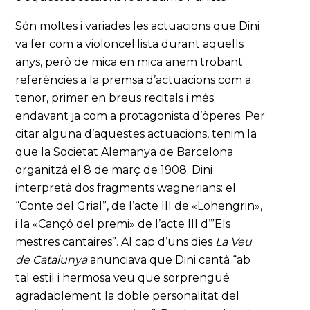
Són moltes i variades les actuacions que Dini
va fer com a violoncel·lista durant aquells
anys, però de mica en mica anem trobant
referències a la premsa d’actuacions com a
tenor, primer en breus recitals i més
endavant ja com a protagonista d’òperes. Per
citar alguna d’aquestes actuacions, tenim la
que la Societat Alemanya de Barcelona
organitzà el 8 de març de 1908. Dini
interpretà dos fragments wagnerians: el
“Conte del Grial”, de l’acte III de «Lohengrin»,
i la «Cançó del premi» de l’acte III d’”Els
mestres cantaires”. Al cap d’uns dies
La Veu
de Catalunya
anunciava que Dini cantà “ab
tal estil i hermosa veu que sorprengué
agradablement la doble personalitat del