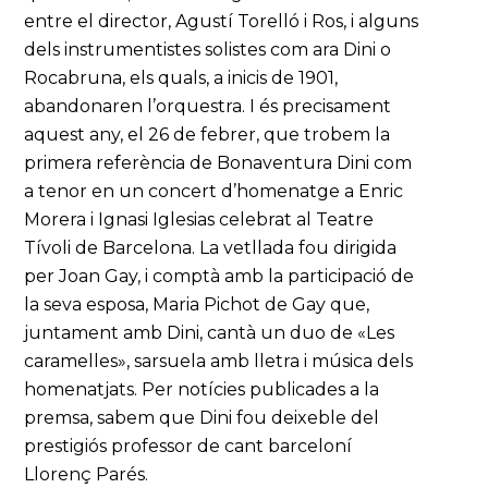
entre el director, Agustí Torelló i Ros, i alguns
dels instrumentistes solistes com ara Dini o
Rocabruna, els quals, a inicis de 1901,
abandonaren l’orquestra. I és precisament
aquest any, el 26 de febrer, que trobem la
primera referència de Bonaventura Dini com
a tenor en un concert d’homenatge a Enric
Morera i Ignasi Iglesias celebrat al Teatre
Tívoli de Barcelona. La vetllada fou dirigida
per Joan Gay, i comptà amb la participació de
la seva esposa, Maria Pichot de Gay que,
juntament amb Dini, cantà un duo de «Les
caramelles», sarsuela amb lletra i música dels
homenatjats. Per notícies publicades a la
premsa, sabem que Dini fou deixeble del
prestigiós professor de cant barceloní
Llorenç Parés.