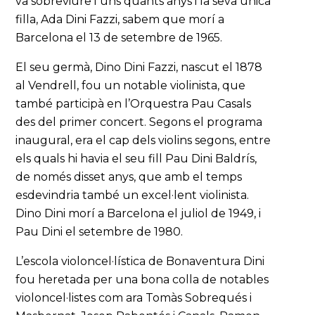
va sobreviure’l uns quants anys i la seva única
filla, Ada Dini Fazzi, sabem que morí a
Barcelona el 13 de setembre de 1965.
El seu germà, Dino Dini Fazzi, nascut el 1878
al Vendrell, fou un notable violinista, que
també participà en l’Orquestra Pau Casals
des del primer concert. Segons el programa
inaugural, era el cap dels violins segons, entre
els quals hi havia el seu fill Pau Dini Baldrís,
de només disset anys, que amb el temps
esdevindria també un excel·lent violinista.
Dino Dini morí a Barcelona el juliol de 1949, i
Pau Dini el setembre de 1980.
L’escola violoncel·lística de Bonaventura Dini
fou heretada per una bona colla de notables
violoncel·listes com ara Tomàs Sobrequés i