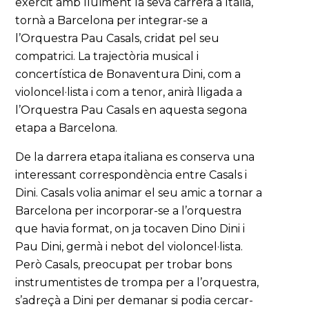
exercit amb lluïment la seva carrera a Itàlia,
tornà a Barcelona per integrar-se a
l’Orquestra Pau Casals, cridat pel seu
compatrici. La trajectòria musical i
concertística de Bonaventura Dini, com a
violoncel·lista i com a tenor, anirà lligada a
l’Orquestra Pau Casals en aquesta segona
etapa a Barcelona.
De la darrera etapa italiana es conserva una
interessant correspondència entre Casals i
Dini. Casals volia animar el seu amic a tornar a
Barcelona per incorporar-se a l’orquestra
que havia format, on ja tocaven Dino Dini i
Pau Dini, germà i nebot del violoncel·lista.
Però Casals, preocupat per trobar bons
instrumentistes de trompa per a l’orquestra,
s’adreçà a Dini per demanar si podia cercar-