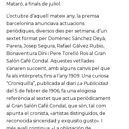
Mataró, a finals de juliol.
L’octubre d’aquell mateix any, la premsa
barcelonina anunciava actuacions
periòdiques, diversos dies per setmana, d’un
sextet format per Domènec Sánchez Deyà,
Parera, Josep Segura, Rafael Gálvez Rubio,
Bonaventura Dini i Pere Torelló Ros al Gran
Salón Café Condal. Aquestes vetllades
s’anaren succeint, amb alguns canvis pel que
fa als intèrprets, fins a l’any 1909. Una curiosa
“Croniquilla”, publicada al diari
La Publicidad
del 5 de febrer de 1906, fa una elogiosa
referència al sextet que actua periòdicament
al Gran Salón Café Condal, que són, tal com
apunta el cronista, «artistas distinguidos, de
reconocida sinceridad y exquisito gusto». I
més avall continua: «La obligación de