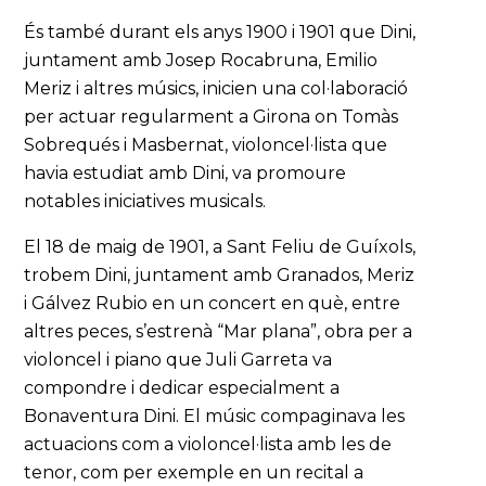
És també durant els anys 1900 i 1901 que Dini,
juntament amb Josep Rocabruna, Emilio
Meriz i altres músics, inicien una col·laboració
per actuar regularment a Girona on Tomàs
Sobrequés i Masbernat, violoncel·lista que
havia estudiat amb Dini, va promoure
notables iniciatives musicals.
El 18 de maig de 1901, a Sant Feliu de Guíxols,
trobem Dini, juntament amb Granados, Meriz
i Gálvez Rubio en un concert en què, entre
altres peces, s’estrenà “Mar plana”, obra per a
violoncel i piano que Juli Garreta va
compondre i dedicar especialment a
Bonaventura Dini. El músic compaginava les
actuacions com a violoncel·lista amb les de
tenor, com per exemple en un recital a