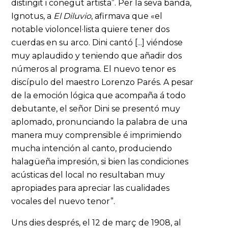
distingit i conegut artista”. Per la seva banda,
Ignotus, a
El Diluvio
, afirmava que «el
notable violoncel·lista quiere tener dos
cuerdas en su arco. Dini cantó [...] viéndose
muy aplaudido y teniendo que añadir dos
números al programa. El nuevo tenor es
discípulo del maestro Lorenzo Parés. A pesar
de la emoción lógica que acompaña á todo
debutante, el señor Dini se presentó muy
aplomado, pronunciando la palabra de una
manera muy comprensible é imprimiendo
mucha intención al canto, produciendo
halagüeña impresión, si bien las condiciones
acústicas del local no resultaban muy
apropiades para apreciar las cualidades
vocales del nuevo tenor”.
Uns dies després, el 12 de març de 1908, al