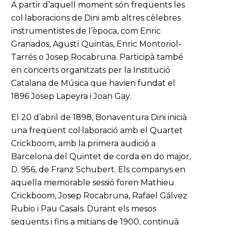
A partir d’aquell moment són freqüents les
col·laboracions de Dini amb altres cèlebres
instrumentistes de l’època, com Enric
Granados, Agustí Quintas, Enric Montoriol-
Tarrés o Josep Rocabruna. Participà també
en concerts organitzats per la Institució
Catalana de Música que havien fundat el
1896 Josep Lapeyra i Joan Gay.
El 20 d’abril de 1898, Bonaventura Dini inicià
una freqüent col·laboració amb el Quartet
Crickboom, amb la primera audició a
Barcelona del Quintet de corda en do major
,
D. 956, de Franz Schubert. Els companys en
aquella memorable sessió foren Mathieu
Crickboom, Josep Rocabruna, Rafael Gálvez
Rubio i Pau Casals. Durant els mesos
següents i fins a mitjans de 1900, continuà