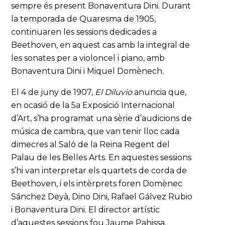
sempre és present Bonaventura Dini. Durant
la temporada de Quaresma de 1905,
continuaren les sessions dedicades a
Beethoven, en aquest cas amb la integral de
les sonates per a violoncel i piano, amb
Bonaventura Dini i Miquel Domènech.
El 4 de juny de 1907,
El Diluvio
anuncia que,
en ocasió de la 5a Exposició Internacional
d’Art, s’ha programat una sèrie d’audicions de
música de cambra, que van tenir lloc cada
dimecres al Saló de la Reina Regent del
Palau de les Belles Arts. En aquestes sessions
s’hi van interpretar els quartets de corda de
Beethoven, i els intèrprets foren Domènec
Sánchez Deyà, Dino Dini, Rafael Gálvez Rubio
i Bonaventura Dini. El director artístic
d’aquestes sessions fou Jaume Pahissa.