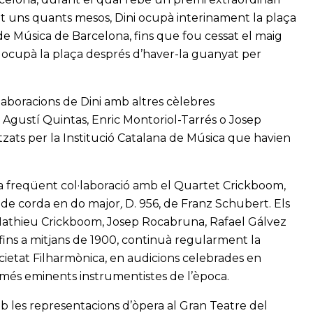
ant uns quants mesos, Dini ocupà interinament la plaça
de Música de Barcelona, fins que fou cessat el maig
 ocupà la plaça després d’haver-la guanyat per
laboracions de Dini amb altres cèlebres
 Agustí Quintas, Enric Montoriol-Tarrés o Josep
zats per la Institució Catalana de Música que havien
una freqüent col·laboració amb el Quartet Crickboom,
 de corda en do major
,
D. 956, de Franz Schubert. Els
athieu Crickboom, Josep Rocabruna, Rafael Gálvez
 fins a mitjans de 1900, continuà regularment la
cietat Filharmònica, en audicions celebrades en
s més eminents instrumentistes de l’època.
 les representacions d’òpera al Gran Teatre del