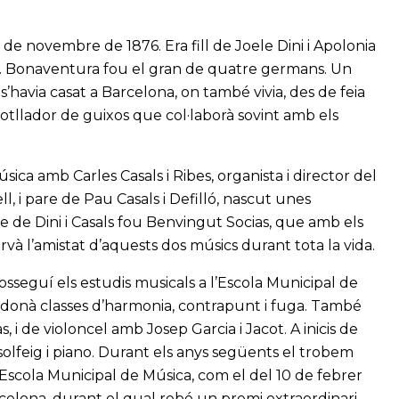
de novembre de 1876. Era fill de Joele Dini i Apolonia
a. Bonaventura fou el gran de quatre germans. Un
 s’havia casat a Barcelona, on també vivia, des de feia
otllador de guixos que col·laborà sovint amb els
sica amb Carles Casals i Ribes, organista i director del
, i pare de Pau Casals i Defilló, nascut unes
 de Dini i Casals fou Benvingut Socias, que amb els
rvà l’amistat d’aquests dos músics durant tota la vida.
sseguí els estudis musicals a l’Escola Municipal de
li donà classes d’harmonia, contrapunt i fuga. També
 i de violoncel amb Josep Garcia i Jacot. A inicis de
solfeig i piano. Durant els anys següents el trobem
’Escola Municipal de Música, com el del 10 de febrer
celona, durant el qual rebé un premi extraordinari