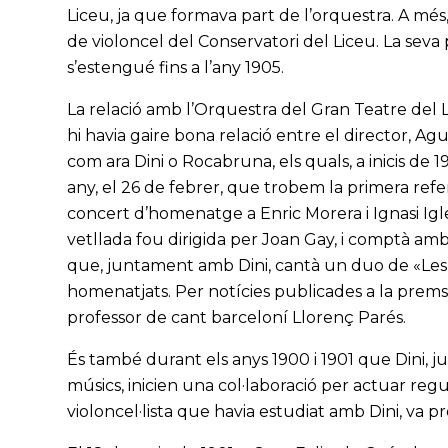
Liceu, ja que formava part de l’orquestra. A més,
de violoncel del Conservatori del Liceu. La seva 
s’estengué fins a l’any 1905.
La relació amb l’Orquestra del Gran Teatre del L
hi havia gaire bona relació entre el director, Agus
com ara Dini o Rocabruna, els quals, a inicis de
any, el 26 de febrer, que trobem la primera re
concert d’homenatge a Enric Morera i Ignasi Igle
vetllada fou dirigida per Joan Gay, i comptà amb
que, juntament amb Dini, cantà un duo de «Les c
homenatjats. Per notícies publicades a la prems
professor de cant barceloní Llorenç Parés.
És també durant els anys 1900 i 1901 que Dini, 
músics, inicien una col·laboració per actuar r
violoncel·lista que havia estudiat amb Dini, va p