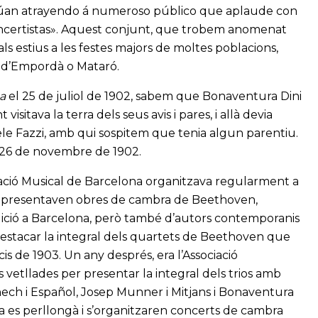
tinúan atrayendo á numeroso público que aplaude con
 concertistas». Aquest conjunt, que trobem anomenat
s estius a les festes majors de moltes poblacions,
al d’Empordà o Mataró.
a
el 25 de juliol de 1902, sabem que Bonaventura Dini
isitava la terra dels seus avis i pares, i allà devia
ele Fazzi, amb qui sospitem que tenia algun parentiu.
l 26 de novembre de 1902.
ació Musical de Barcelona organitzava regularment a
es presentaven obres de cambra de Beethoven,
ció a Barcelona, però també d’autors contemporanis
destacar la integral dels quartets de Beethoven que
cis de 1903. Un any després, era l’Associació
vetllades per presentar la integral dels trios amb
ch i Español, Josep Munner i Mitjans i Bonaventura
na es perllongà i s’organitzaren concerts de cambra