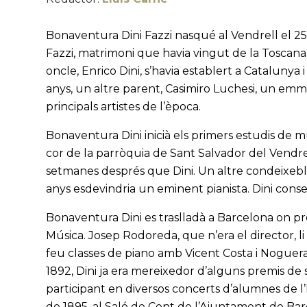
Bonaventura Dini Fazzi nasqué al Vendrell el 25 
Fazzi, matrimoni que havia vingut de la Toscan
oncle, Enrico Dini, s’havia establert a Catalunya i
anys, un altre parent, Casimiro Luchesi, un emm
principals artistes de l’època.
Bonaventura Dini inicià els primers estudis de mú
cor de la parròquia de Sant Salvador del Vendrell
setmanes després que Dini. Un altre condeixeble
anys esdevindria un eminent pianista. Dini conse
Bonaventura Dini es traslladà a Barcelona on pro
Música. Josep Rodoreda, que n’era el director, 
feu classes de piano amb Vicent Costa i Nogueras,
1892, Dini ja era mereixedor d’alguns premis de 
participant en diversos concerts d’alumnes de l
de 1895, al Saló de Cent de l’Ajuntament de Bar