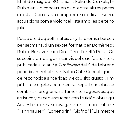
El 18 de maig de 1901, a Sant Feliu de Guíxols,
Rubio en un concert en què, entre altres peces, 
que Juli Garreta va compondre i dedicar espec
actuacions com a violoncel·lista amb les de teno
juliol.
L’octubre d’aquell mateix any, la premsa barcel
per setmana, d’un sextet format per Domènec S
Rubio, Bonaventura Dini i Pere Torelló Ros al G
succeint, amb alguns canvis pel que fa als intèrpr
publicada al diari
La Publicidad
del 5 de febrer d
periòdicament al Gran Salón Café Condal, que són
de reconocida sinceridad y exquisito gusto». I m
público exígeles incluir en su repertorio obras ef
combinan programas altamente sugestivos, que p
artístico y hacen escuchar con fruición obras q
Aquestes obres extravagants i incomprensibles s
“Tannhäuser”, “Lohengrin”, “Sigfrid” i “Els mestres