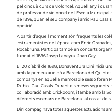
pel cinquè curs de violoncel. Aquell any, i dur
de professor de violoncel de l’Escola Municipal 
de 1896, quan el seu company i amic Pau Casals
oposició.
A partir d’aquell moment són freqüents les col·
instrumentistes de l’època, com Enric Granados,
Rocabruna. Participà també en concerts organit
fundat el 1896 Josep Lapeyra i Joan Gay.
El 20 d’abril de 1898, Bonaventura Dini inicià 
amb la primera audició a Barcelona del Quintet
companys en aquella memorable sessió foren M
Rubio i Pau Casals. Durant els mesos següents i
col·laboració amb Crickboom, i també amb la So
diferents escenaris de Barcelona i al costat del
Dini compaginava totes aquestes actuacions amb