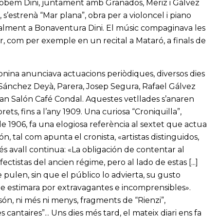
 trobem Dini, juntament amb Granados, Meriz i Gálvez
s’estrenà “Mar plana”, obra per a violoncel i piano
ialment a Bonaventura Dini. El músic compaginava les
r, com per exemple en un recital a Mataró, a finals de
onina anunciava actuacions periòdiques, diversos dies
ánchez Deyà, Parera, Josep Segura, Rafael Gálvez
ran Salón Café Condal. Aquestes vetllades s’anaren
ets, fins a l’any 1909. Una curiosa “Croniquilla”,
e 1906, fa una elogiosa referència al sextet que actua
, tal com apunta el cronista, «artistas distinguidos,
és avall continua: «La obligación de contentar al
ectistas del ancien régime, pero al lado de estas [...]
ulen, sin que el público lo advierta, su gusto
ue estimara por extravagantes e incomprensibles».
ón, ni més ni menys, fragments de “Rienzi”,
 cantaires”... Uns dies més tard, el mateix diari ens fa