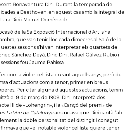
resent Bonaventura Dini. Durant la temporada de
icades a Beethoven, en aquest cas amb la integral de
ntura Dini i Miquel Domènech.
asió de la 5a Exposició Internacional d’Art, s’ha
mbra, que van tenir lloc cada dimecres al Saló de la
uestes sessions s’hi van interpretar els quartets de
ènec Sánchez Deyà, Dino Dini, Rafael Gálvez Rubio i
s sessions fou Jaume Pahissa.
fer com a violoncel·lista durant aquells anys, però de
msa d’actuacions com a tenor, primer en breus
òperes. Per citar alguna d’aquestes actuacions, tenim
tzà el 8 de març de 1908. Dini interpretà dos
acte III de «Lohengrin», i la «Cançó del premi» de
ies
La Veu de Catalunya
anunciava que Dini cantà “ab
ement la doble personalitat del distingit i conegut
 afirmava que «el notable violoncel·lista quiere tener