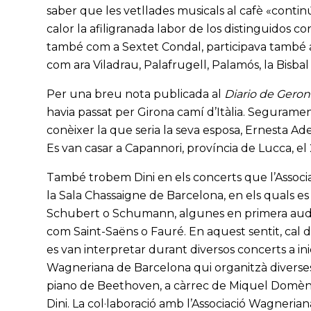
saber que les vetllades musicals al cafè «con
calor la afiligranada labor de los distinguidos
també com a Sextet Condal, participava també al
com ara Viladrau, Palafrugell, Palamós, la Bisb
Per una breu nota publicada al
Diario de Geron
havia passat per Girona camí d’Itàlia. Segurament v
conèixer la que seria la seva esposa, Ernesta Ad
Es van casar a Capannori, província de Lucca, e
També trobem Dini en els concerts que l’Associ
la Sala Chassaigne de Barcelona, en els quals 
Schubert o Schumann, algunes en primera audi
com Saint-Saëns o Fauré. En aquest sentit, cal 
es van interpretar durant diversos concerts a ini
Wagneriana de Barcelona qui organitzà diverses 
piano de Beethoven, a càrrec de Miquel Domène
Dini. La col·laboració amb l’Associació Wagneria