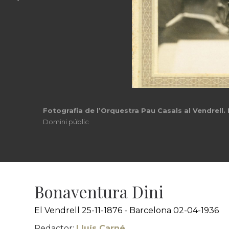
Inauguració de l’orgue restaurat de l’església de
© Arxiu Comarcal del Baix Penedés
Bonaventura Dini
El Vendrell 25-11-1876 - Barcelona 02-04-1936
Redactor:
Lluís Carné