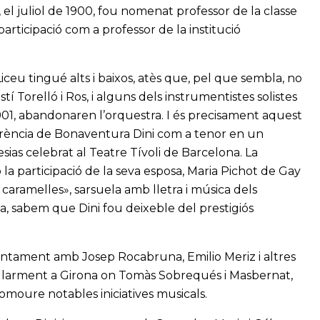
 el juliol de 1900, fou nomenat professor de la classe
participació com a professor de la institució
iceu tingué alts i baixos, atès que, pel que sembla, no
tí Torelló i Ros, i alguns dels instrumentistes solistes
 1901, abandonaren l’orquestra. I és precisament aquest
ferència de Bonaventura Dini com a tenor en un
sias celebrat al Teatre Tívoli de Barcelona. La
 la participació de la seva esposa, Maria Pichot de Gay
aramelles», sarsuela amb lletra i música dels
a, sabem que Dini fou deixeble del prestigiós
juntament amb Josep Rocabruna, Emilio Meriz i altres
egularment a Girona on Tomàs Sobrequés i Masbernat,
romoure notables iniciatives musicals.