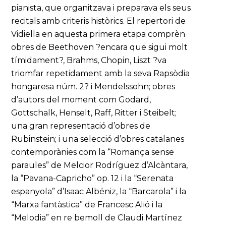
pianista, que organitzava i preparava els seus
recitals amb criteris històrics. El repertori de
Vidiella en aquesta primera etapa comprèn
obres de Beethoven ?encara que sigui molt
tímidament?, Brahms, Chopin, Liszt ?va
triomfar repetidament amb la seva Rapsòdia
hongaresa núm. 2? i Mendelssohn; obres
d’autors del moment com Godard,
Gottschalk, Henselt, Raff, Ritter i Steibelt;
una gran representació d’obres de
Rubinstein; i una selecció d’obres catalanes
contemporànies com la “Romança sense
paraules” de Melcior Rodríguez d’Alcàntara,
la “Pavana-Capricho” op. 12 i la “Serenata
espanyola” d’Isaac Albéniz, la “Barcarola” i la
“Marxa fantàstica” de Francesc Alió i la
“Melodia” en re bemoll de Claudi Martínez