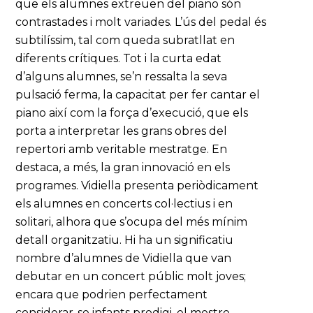
que els alumnes extreuen del piano són
contrastades i molt variades. L’ús del pedal és
subtilíssim, tal com queda subratllat en
diferents crítiques. Tot i la curta edat
d’alguns alumnes, se’n ressalta la seva
pulsació ferma, la capacitat per fer cantar el
piano així com la força d’execució, que els
porta a interpretar les grans obres del
repertori amb veritable mestratge. En
destaca, a més, la gran innovació en els
programes. Vidiella presenta periòdicament
els alumnes en concerts col·lectius i en
solitari, alhora que s’ocupa del més mínim
detall organitzatiu. Hi ha un significatiu
nombre d’alumnes de Vidiella que van
debutar en un concert públic molt joves;
encara que podrien perfectament
considerar-se infants prodigi, el mestre