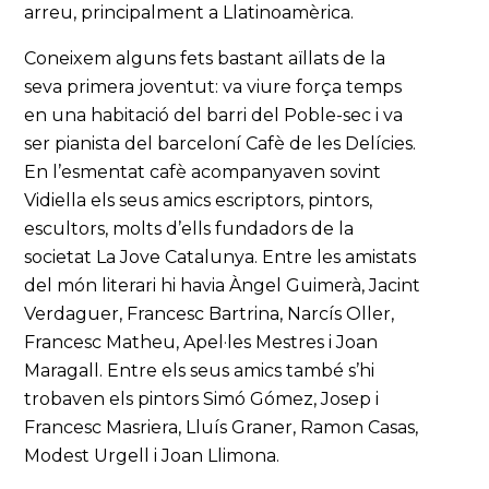
arreu, principalment a Llatinoamèrica.
Coneixem alguns fets bastant aïllats de la
seva primera joventut: va viure força temps
en una habitació del barri del Poble-sec i va
ser pianista del barceloní Cafè de les Delícies.
En l’esmentat cafè acompanyaven sovint
Vidiella els seus amics escriptors, pintors,
escultors, molts d’ells fundadors de la
societat La Jove Catalunya. Entre les amistats
del món literari hi havia Àngel Guimerà, Jacint
Verdaguer, Francesc Bartrina, Narcís Oller,
Francesc Matheu, Apel·les Mestres i Joan
Maragall. Entre els seus amics també s’hi
trobaven els pintors Simó Gómez, Josep i
Francesc Masriera, Lluís Graner, Ramon Casas,
Modest Urgell i Joan Llimona.