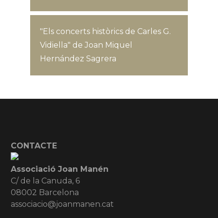
"Els concerts històrics de Carles G.
Vidiella" de Joan Miquel
Hernández Sagrera
CONTACTE
Associació Joan Manén
C/ de la Canuda, 6
08002 Barcelona
associacio@joanmanen.cat