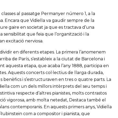
nar classes al passatge Permanyer número 1, a la
a. Encara que Vidiella va gaudir sempre de la
re gaire en societat ja que es tractava d’una
sibilitat que feia que l’organització i la
an excitació nerviosa.
m dividir en diferents etapes. La primera l’anomenem
arriba de París, s’estableix a la ciutat de Barcelona i
ant aquesta etapa, que acaba l’any 1888, participa en
es. Aquests concerts col·lectius de llarga durada,
 benèfics i s’estructuraven en tres o quatre parts. La
diella com un dels millors intèrprets del seu temps i
stintiva respecte d’altres pianistes, molts contrastos
ació vigorosa, amb molta netedat, Destaca també el
alans contemporanis. En aquests primers anys, Vidiella
 Rubinstein com a compositor i pianista, que