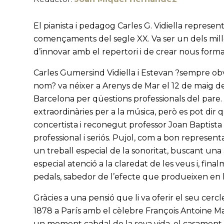
El pianista i pedagog Carles G. Vidiella represent
començaments del segle XX. Va ser un dels mill
d’innovar amb el repertori i de crear nous form
Carles Gumersind Vidiella i Estevan ?sempre obv
nom? va néixer a Arenys de Mar el 12 de maig del
Barcelona per qüestions professionals del pare.
extraordinàries per a la música, però es pot di
concertista i reconegut professor Joan Baptist
professional i seriós. Pujol, com a bon represent
un treball especial de la sonoritat, buscant un
especial atenció a la claredat de les veus i, final
pedals, sabedor de l’efecte que produeixen en l
Gràcies a una pensió que li va oferir el seu cercl
1878 a París amb el cèlebre François Antoine Ma
un moment cabdal de la seva vida, el casament 