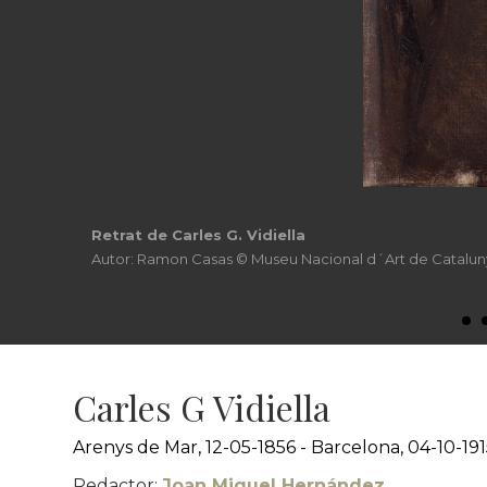
Retrat de Carles G. Vidiella
Autor: Ramon Casas © Museu Nacional d´Art de Catalun
Carles G Vidiella
Arenys de Mar, 12-05-1856 - Barcelona, 04-10-19
Redactor:
Joan Miquel Hernández