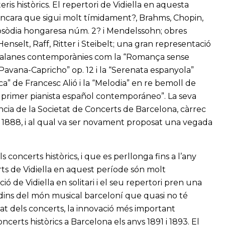
eris històrics. El repertori de Vidiella en aquesta
cara que sigui molt tímidament?, Brahms, Chopin,
psòdia hongaresa núm. 2? i Mendelssohn; obres
selt, Raff, Ritter i Steibelt; una gran representació
catalanes contemporànies com la “Romança sense
Pavana-Capricho” op. 12 i la “Serenata espanyola”
tica” de Francesc Alió i la “Melodia” en re bemoll de
l primer pianista español contemporáneo”. La seva
ència de la Societat de Concerts de Barcelona, càrrec
l 1888, i al qual va ser novament proposat una vegada
ls concerts històrics, i que es perllonga fins a l’any
ts de Vidiella en aquest període són molt
ió de Vidiella en solitari i el seu repertori pren una
 dins del món musical barceloní que quasi no té
itat dels concerts, la innovació més important
certs històrics a Barcelona els anys 1891 i 1893. El