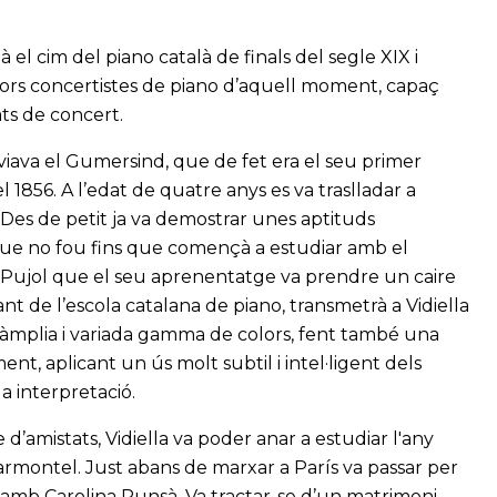
à el cim del piano català de finals del segle XIX i
ors concertistes de piano d’aquell moment, capaç
ats de concert.
iava el Gumersind, que de fet era el seu primer
 1856. A l’edat de quatre anys es va traslladar a
 Des de petit ja va demostrar unes aptituds
r que no fou fins que començà a estudiar amb el
a Pujol que el seu aprenentatge va prendre un caire
ant de l’escola catalana de piano, transmetrà a Vidiella
a àmplia i variada gamma de colors, fent també una
ment, aplicant un ús molt subtil i intel·ligent dels
a interpretació.
e d’amistats, Vidiella va poder anar a estudiar l'any
rmontel. Just abans de marxar a París va passar per
amb Carolina Punsà. Va tractar-se d’un matrimoni