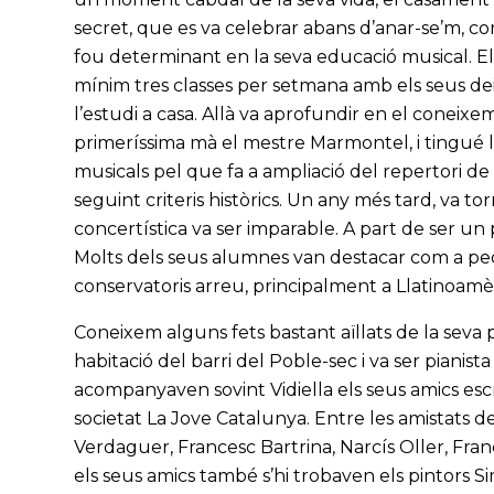
secret, que es va celebrar abans d’anar-se’m, com 
fou determinant en la seva educació musical.
mínim tres classes per setmana amb els seus dei
l’estudi a casa. Allà va aprofundir en el coneixe
primeríssima mà el mestre Marmontel, i tingué 
musicals pel que fa a ampliació del repertori d
seguint criteris històrics. Un any més tard, va tor
concertística va ser imparable. A part de ser un
Molts dels seus alumnes van destacar com a peda
conservatoris arreu, principalment a Llatinoamèr
Coneixem alguns fets bastant aïllats de la seva
habitació del barri del Poble-sec i va ser pianist
acompanyaven sovint Vidiella els seus amics escri
societat La Jove Catalunya. Entre les amistats de
Verdaguer, Francesc Bartrina, Narcís Oller, Fran
els seus amics també s’hi trobaven els pintors S