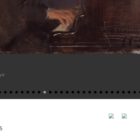
ya
15