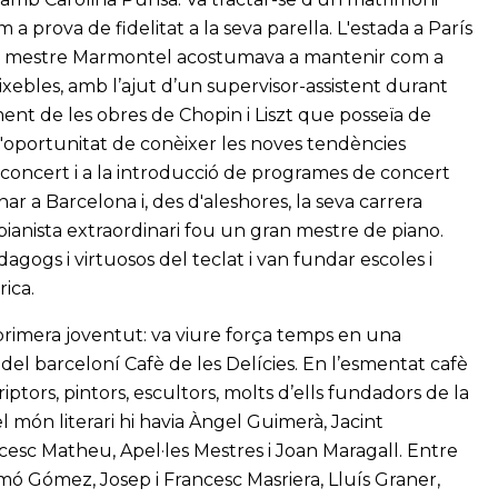
a prova de fidelitat a la seva parella. L'estada a París
 El mestre Marmontel acostumava a mantenir com a
xebles, amb l’ajut d’un supervisor-assistent durant
ment de les obres de Chopin i Liszt que posseïa de
l'oportunitat de conèixer les noves tendències
e concert i a la introducció de programes de concert
nar a Barcelona i, des d'aleshores, la seva carrera
 pianista extraordinari fou un gran mestre de piano.
gogs i virtuosos del teclat i van fundar escoles i
ica.
 primera joventut: va viure força temps en una
a del barceloní Cafè de les Delícies. En l’esmentat cafè
ptors, pintors, escultors, molts d’ells fundadors de la
l món literari hi havia Àngel Guimerà, Jacint
cesc Matheu, Apel·les Mestres i Joan Maragall. Entre
imó Gómez, Josep i Francesc Masriera, Lluís Graner,