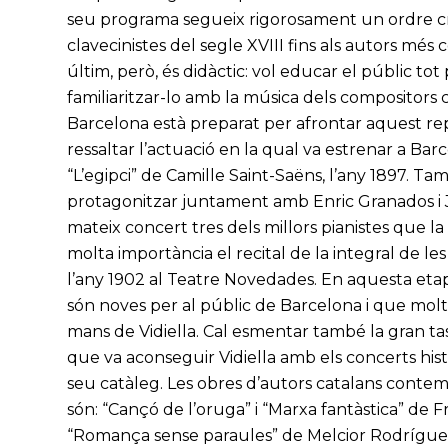
seu programa segueix rigorosament un ordre c
clavecinistes del segle XVIII fins als autors més
últim, però, és didàctic: vol educar el públic to
familiaritzar-lo amb la música dels compositors 
Barcelona està preparat per afrontar aquest repte
ressaltar l’actuació en la qual va estrenar a Ba
“L’egipci” de Camille Saint-Saëns, l’any 1897. T
protagonitzar juntament amb Enric Granados i J
mateix concert tres dels millors pianistes que la
molta importància el recital de la integral de l
l’any 1902 al Teatre Novedades. En aquesta et
són noves per al públic de Barcelona i que mol
mans de Vidiella. Cal esmentar també la gran t
que va aconseguir Vidiella amb els concerts his
seu catàleg. Les obres d’autors catalans conte
són: “Cançó de l’oruga” i “Marxa fantàstica” de Fr
“Romança sense paraules” de Melcior Rodríguez d