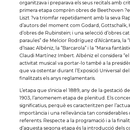
organitzava i preparava els seus recitals amb crit
primera etapa comprèn obres de Beethoven ?en
Liszt ?va triomfar repetidament amb la seva Ra
d’autors del moment com Godard, Gottschalk, Hen
d’obres de Rubinstein; i una selecció d’obres 
paraules” de Melcior Rodríguez d’Alcàntara, la “
d’Isaac Albéniz, la “Barcarola” i la “Marxa fantàs
Claudi Martínez Imbert. Albéniz el considera “e
activitat musical va portar-lo també a la presid
que va ostentar durant l’Exposició Universal de
finalitzats els anys reglamentaris.
L’etapa que s'inicia el 1889, any de la gestació de
1903, l’anomenem etapa de plenitud. Els concer
significatius, perquè es caracteritzen per l’actuac
importància i una rellevància tan considerables
referents. Respecte a la programació i a la final
d’aquesta segona etapa és la introducció dels con