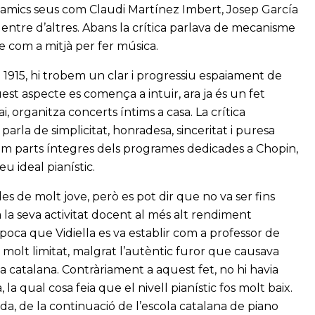
i amics seus com Claudi Martínez Imbert, Josep García
 entre d’altres. Abans la crítica parlava de mecanisme
 com a mitjà per fer música.
i 1915, hi trobem un clar i progressiu espaiament de
uest aspecte es comença a intuir, ara ja és un fet
organitza concerts íntims a casa. La crítica
 parla de simplicitat, honradesa, sinceritat i puresa
bem parts íntegres dels programes dedicades a Chopin,
u ideal pianístic.
des de molt jove, però es pot dir que no va ser fins
 la seva activitat docent al més alt rendiment
època que Vidiella es va establir com a professor de
ra molt limitat, malgrat l’autèntic furor que causava
a catalana. Contràriament a aquest fet, no hi havia
la qual cosa feia que el nivell pianístic fos molt baix.
ivada, de la continuació de l’escola catalana de piano