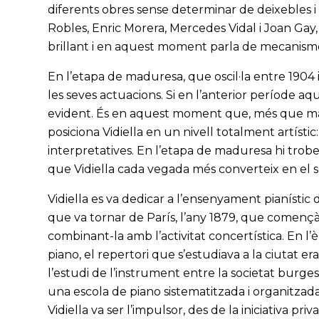
diferents obres sense determinar de deixebles 
Robles, Enric Morera, Mercedes Vidal i Joan Gay,
brillant i en aquest moment parla de mecanisme
En l’etapa de maduresa, que oscil·la entre 1904 
les seves actuacions. Si en l’anterior període aq
evident. És en aquest moment que, més que mai, 
posiciona Vidiella en un nivell totalment artístic:
interpretatives. En l’etapa de maduresa hi tro
que Vidiella cada vegada més converteix en el se
Vidiella es va dedicar a l’ensenyament pianístic 
que va tornar de París, l’any 1879, que començà
combinant-la amb l’activitat concertística. En l’
piano, el repertori que s’estudiava a la ciutat e
l’estudi de l’instrument entre la societat burges
una escola de piano sistematitzada i organitzada, 
Vidiella va ser l’impulsor, des de la iniciativa pr