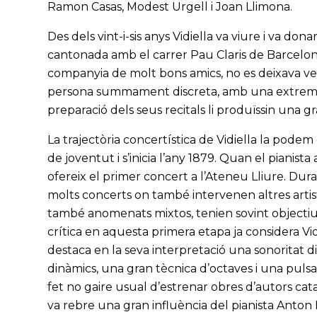
Ramon Casas, Modest Urgell i Joan Llimona.
Des dels vint-i-sis anys Vidiella va viure i va do
cantonada amb el carrer Pau Claris de Barcelon
companyia de molt bons amics, no es deixava veu
persona summament discreta, amb una extrema sen
preparació dels seus recitals li produïssin una gr
La trajectòria concertística de Vidiella la pode
de joventut i s’inicia l’any 1879. Quan el pianista 
ofereix el primer concert a l’Ateneu Lliure. Dur
molts concerts on també intervenen altres artist
també anomenats mixtos, tenien sovint objectius
crítica en aquesta primera etapa ja considera Vi
destaca en la seva interpretació una sonoritat di
dinàmics, una gran tècnica d’octaves i una puls
fet no gaire usual d’estrenar obres d’autors cat
va rebre una gran influència del pianista Anton