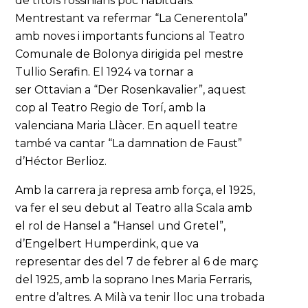
de títols rossinians poc habituals.
Mentrestant va refermar “La Cenerentola”
amb noves i importants funcions al Teatro
Comunale de Bolonya dirigida pel mestre
Tullio Serafin. El 1924 va tornar a
ser Ottavian a “Der Rosenkavalier”, aquest
cop al Teatro Regio de Torí, amb la
valenciana Maria Llàcer. En aquell teatre
també va cantar “La damnation de Faust”
d’Héctor Berlioz.
Amb la carrera ja represa amb força, el 1925,
va fer el seu debut al Teatro alla Scala amb
el rol de Hansel a “Hansel und Gretel”,
d’Engelbert Humperdink, que va
representar des del 7 de febrer al 6 de març
del 1925, amb la soprano Ines Maria Ferraris,
entre d’altres. A Milà va tenir lloc una trobada