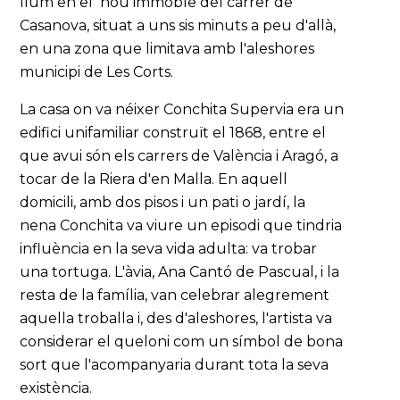
llum en el nou immoble del carrer de
Casanova, situat a uns sis minuts a peu d'allà,
en una zona que limitava amb l'aleshores
municipi de Les Corts.
La casa on va néixer Conchita Supervia era un
edifici unifamiliar construït el 1868, entre el
que avui són els carrers de València i Aragó, a
tocar de la Riera d'en Malla. En aquell
domicili, amb dos pisos i un pati o jardí, la
nena Conchita va viure un episodi que tindria
influència en la seva vida adulta: va trobar
una tortuga. L'àvia, Ana Cantó de Pascual, i la
resta de la família, van celebrar alegrement
aquella troballa i, des d'aleshores, l'artista va
considerar el queloni com un símbol de bona
sort que l'acompanyaria durant tota la seva
existència.