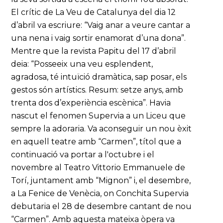
El crític de La Veu de Catalunya del dia 12
d’abril va escriure: “Vaig anar a veure cantar a
una nena i vaig sortir enamorat d’una dona”.
Mentre que la revista Papitu del 17 d’abril
deia: “Posseeix una veu esplendent,
agradosa, té intuïció dramàtica, sap posar, els
gestos són artístics. Resum: setze anys, amb
trenta dos d’experiència escènica”. Havia
nascut el fenomen Supervia a un Liceu que
sempre la adoraria. Va aconseguir un nou èxit
en aquell teatre amb “Carmen”, títol que a
continuació va portar a l'octubre i el
novembre al Teatro Vittorio Emmanuele de
Torí, juntament amb “Mignon” i, el desembre,
a La Fenice de Venècia, on Conchita Supervia
debutaria el 28 de desembre cantant de nou
“Carmen”. Amb aquesta mateixa òpera va