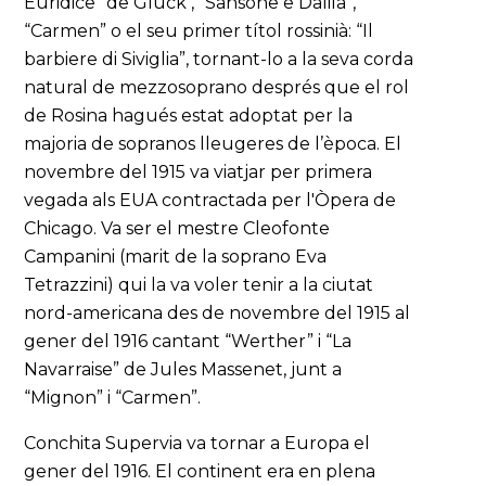
Euridice” de Gluck , “Sansone e Dalila”,
“Carmen” o el seu primer títol rossinià: “Il
barbiere di Siviglia”, tornant-lo a la seva corda
natural de mezzosoprano després que el rol
de Rosina hagués estat adoptat per la
majoria de sopranos lleugeres de l’època. El
novembre del 1915 va viatjar per primera
vegada als EUA contractada per l'Òpera de
Chicago. Va ser el mestre Cleofonte
Campanini (marit de la soprano Eva
Tetrazzini) qui la va voler tenir a la ciutat
nord-americana des de novembre del 1915 al
gener del 1916 cantant “Werther” i “La
Navarraise” de Jules Massenet, junt a
“Mignon” i “Carmen”.
Conchita Supervia va tornar a Europa el
gener del 1916. El continent era en plena