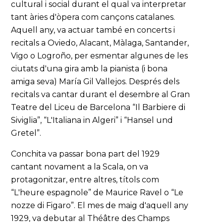
cultural i social durant el qual va interpretar
tant àries d'òpera com cançons catalanes.
Aquell any, va actuar també en concerts i
recitals a Oviedo, Alacant, Màlaga, Santander,
Vigo o Logroño, per esmentar algunes de les
ciutats d'una gira amb la pianista (i bona
amiga seva) María Gil Vallejos. Després dels
recitals va cantar durant el desembre al Gran
Teatre del Liceu de Barcelona “Il Barbiere di
Siviglia”, “L'Italiana in Algeri” i “Hansel und
Gretel”.
Conchita va passar bona part del 1929
cantant novament a la Scala, on va
protagonitzar, entre altres, títols com
“L'heure espagnole” de Maurice Ravel o “Le
nozze di Figaro”. El mes de maig d'aquell any
1929, va debutar al Théâtre des Champs