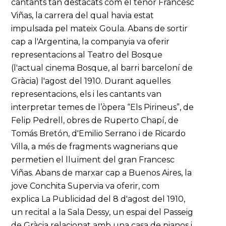
cantants tan destacats com el tenor Francesc
Viñas, la carrera del qual havia estat
impulsada pel mateix Goula. Abans de sortir
cap a l'Argentina, la companyia va oferir
representacions al Teatro del Bosque
(l'actual cinema Bosque, al barri barceloní de
Gràcia) l'agost del 1910. Durant aquelles
representacions, els i les cantants van
interpretar temes de l’òpera “Els Pirineus”, de
Felip Pedrell, obres de Ruperto Chapí, de
Tomás Bretón, d'Emilio Serrano i de Ricardo
Villa, a més de fragments wagnerians que
permetien el lluïment del gran Francesc
Viñas. Abans de marxar cap a Buenos Aires, la
jove Conchita Supervia va oferir, com
explica La Publicidad del 8 d'agost del 1910,
un recital a la Sala Dessy, un espai del Passeig
de Gràcia relacionat amb una casa de pianos i