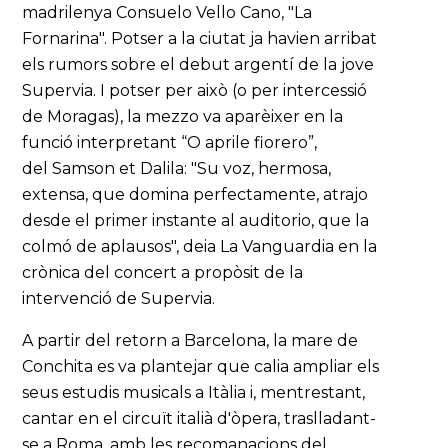
madrilenya Consuelo Vello Cano, "La
Fornarina". Potser a la ciutat ja havien arribat
els rumors sobre el debut argentí de la jove
Supervia. I potser per això (o per intercessió
de Moragas), la mezzo va aparèixer en la
funció interpretant “O aprile fiorero”,
del Samson et Dalila: "Su voz, hermosa,
extensa, que domina perfectamente, atrajo
desde el primer instante al auditorio, que la
colmó de aplausos", deia La Vanguardia en la
crònica del concert a propòsit de la
intervenció de Supervia.
A partir del retorn a Barcelona, la mare de
Conchita es va plantejar que calia ampliar els
seus estudis musicals a Itàlia i, mentrestant,
cantar en el circuït italià d'òpera, traslladant-
se a Roma, amb les recomanacions del