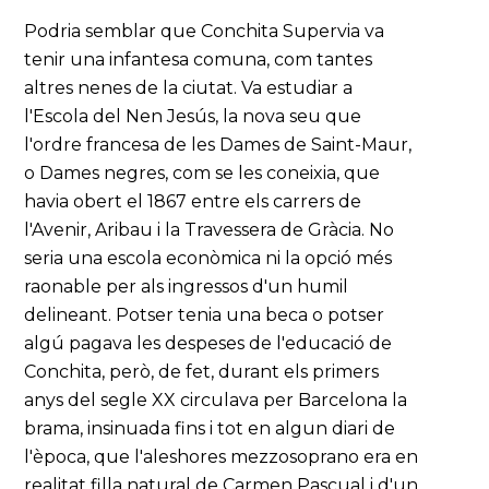
Podria semblar que Conchita Supervia va
tenir una infantesa comuna, com tantes
altres nenes de la ciutat. Va estudiar a
l'Escola del Nen Jesús, la nova seu que
l'ordre francesa de les Dames de Saint-Maur,
o Dames negres, com se les coneixia, que
havia obert el 1867 entre els carrers de
l'Avenir, Aribau i la Travessera de Gràcia. No
seria una escola econòmica ni la opció més
raonable per als ingressos d'un humil
delineant. Potser tenia una beca o potser
algú pagava les despeses de l'educació de
Conchita, però, de fet, durant els primers
anys del segle XX circulava per Barcelona la
brama, insinuada fins i tot en algun diari de
l'època, que l'aleshores mezzosoprano era en
realitat filla natural de Carmen Pascual i d'un