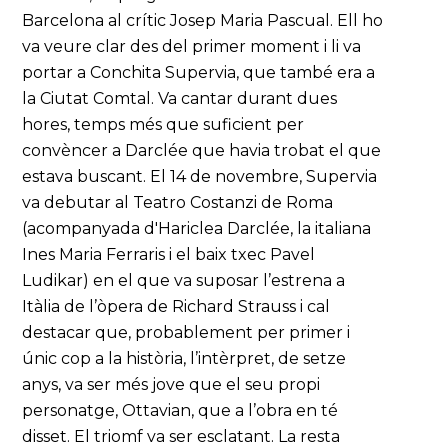
Barcelona al crític Josep Maria Pascual. Ell ho
va veure clar des del primer moment i li va
portar a Conchita Supervia, que també era a
la Ciutat Comtal. Va cantar durant dues
hores, temps més que suficient per
convèncer a Darclée que havia trobat el que
estava buscant. El 14 de novembre, Supervia
va debutar al Teatro Costanzi de Roma
(acompanyada d'Hariclea Darclée, la italiana
Ines Maria Ferraris i el baix txec Pavel
Ludikar) en el que va suposar l’estrena a
Itàlia de l’òpera de Richard Strauss i cal
destacar que, probablement per primer i
únic cop a la història, l’intèrpret, de setze
anys, va ser més jove que el seu propi
personatge, Ottavian, que a l’obra en té
disset. El triomf va ser esclatant. La resta