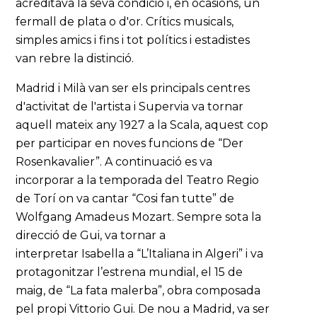
acreditava la seva condició i, en ocasions, un
fermall de plata o d'or. Crítics musicals,
simples amics i fins i tot polítics i estadistes
van rebre la distinció.
Madrid i Milà van ser els principals centres
d'activitat de l'artista i Supervia va tornar
aquell mateix any 1927 a la Scala, aquest cop
per participar en noves funcions de “Der
Rosenkavalier”. A continuació es va
incorporar a la temporada del Teatro Regio
de Torí on va cantar “Cosi fan tutte” de
Wolfgang Amadeus Mozart. Sempre sota la
direcció de Gui, va tornar a
interpretar Isabella a “L’Italiana in Algeri” i va
protagonitzar l’estrena mundial, el 15 de
maig, de “La fata malerba”, obra composada
pel propi Vittorio Gui. De nou a Madrid, va ser