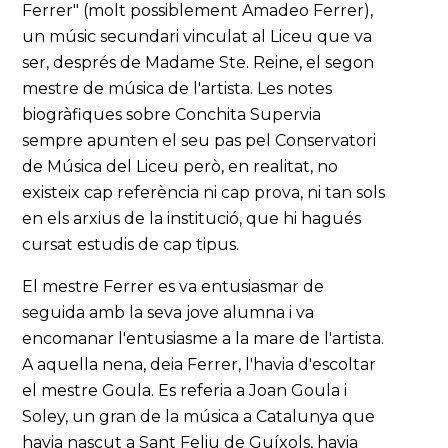
Ferrer" (molt possiblement Amadeo Ferrer),
un músic secundari vinculat al Liceu que va
ser, després de Madame Ste. Reine, el segon
mestre de música de l'artista. Les notes
biogràfiques sobre Conchita Supervia
sempre apunten el seu pas pel Conservatori
de Música del Liceu però, en realitat, no
existeix cap referència ni cap prova, ni tan sols
en els arxius de la institució, que hi hagués
cursat estudis de cap tipus.
El mestre Ferrer es va entusiasmar de
seguida amb la seva jove alumna i va
encomanar l'entusiasme a la mare de l'artista.
A aquella nena, deia Ferrer, l'havia d'escoltar
el mestre Goula. Es referia a Joan Goula i
Soley, un gran de la música a Catalunya que
havia nascut a Sant Feliu de Guíxols, havia