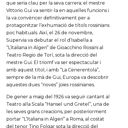
que seria clau per la seva carrera; el mestre
Vittorio Gui va sentir-la en aquelles funcions i
la va convèncer definitivament per a
protagonitzar l’exhumació de títols rossinians
poc habituals. Així, el 26 de novembre,
Supervia va debutar el rol d’Isabella a
“L’italiana in Algeri” de Gioacchino Rossini al
Teatro Regio de Torí, sota la direcció del
mestre Gui. El triomf va ser espectacular i
amb aquest títol, i amb “La Cenerentola”,
sempre de la mà de Gui, Europa va descobrir
aquestes dues “noves” joies rossinianes.
De gener a maig del 1926 va seguir cantant al
Teatro alla Scala “Hansel und Gretel”, una de
les seves grans creacions, per posteriorment
portar “L’Italiana in Algeri” a Roma, al costat
del tenor Tino Folgar sota la direcció del