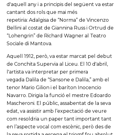
d'aquell any i a principis del següent va estar
cantant dos rols que mai més
repetiria: Adalgisa de “Norma” de Vincenzo
Bellini al costat de Giannina Russ i Ortrud de
“Lohengrin” de Richard Wagner al Teatro
Sociale di Mantova.
Aquell 1912, però, va estar marcat pel debut
de Conchita Supervia al Liceu. El 10 d'abril,
l'artista va interpretar per primera
vegada Dalila de “Sansone e Dalila,” amb el
tenor Mario Gilion i el baríton Inocencio
Navarro. Dirigia la funció el mestre Edoardo
Mascheroni. El públic, assabentat de la seva
edat, va assistir amb l’expectació de veure
com resoldria un paper tant important tant
en l’aspecte vocal com escènic, però des de
la seva sortida a escena el triomf fou absolut.