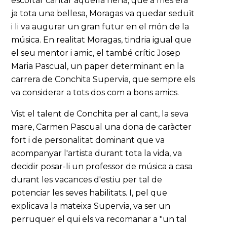
escoltar cantar aquella nena, que a més era
ja tota una bellesa, Moragas va quedar seduït
i li va augurar un gran futur en el món de la
música. En realitat Moragas, tindria igual que
el seu mentor i amic, el també crític Josep
Maria Pascual, un paper determinant en la
carrera de Conchita Supervia, que sempre els
va considerar a tots dos com a bons amics.
Vist el talent de Conchita per al cant, la seva
mare, Carmen Pascual una dona de caràcter
fort i de personalitat dominant que va
acompanyar l'artista durant tota la vida, va
decidir posar-li un professor de música a casa
durant les vacances d'estiu per tal de
potenciar les seves habilitats. I, pel que
explicava la mateixa Supervia, va ser un
perruquer el qui els va recomanar a "un tal