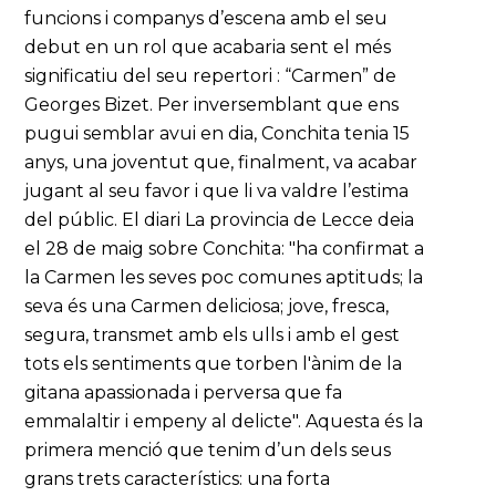
funcions i companys d’escena amb el seu
debut en un rol que acabaria sent el més
significatiu del seu repertori : “Carmen” de
Georges Bizet. Per inversemblant que ens
pugui semblar avui en dia, Conchita tenia 15
anys, una joventut que, finalment, va acabar
jugant al seu favor i que li va valdre l’estima
del públic. El diari La provincia de Lecce deia
el 28 de maig sobre Conchita: "ha confirmat a
la Carmen les seves poc comunes aptituds; la
seva és una Carmen deliciosa; jove, fresca,
segura, transmet amb els ulls i amb el gest
tots els sentiments que torben l'ànim de la
gitana apassionada i perversa que fa
emmalaltir i empeny al delicte". Aquesta és la
primera menció que tenim d’un dels seus
grans trets característics: una forta