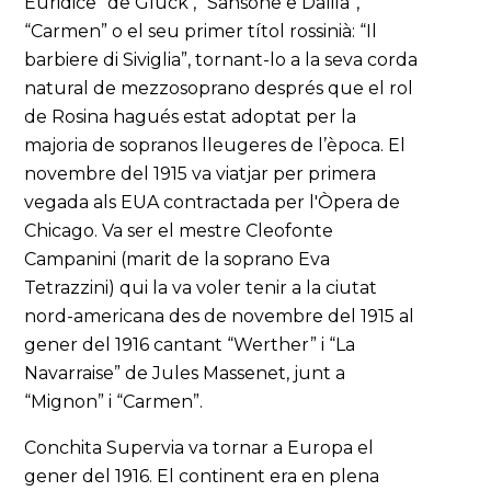
Euridice” de Gluck , “Sansone e Dalila”,
“Carmen” o el seu primer títol rossinià: “Il
barbiere di Siviglia”, tornant-lo a la seva corda
natural de mezzosoprano després que el rol
de Rosina hagués estat adoptat per la
majoria de sopranos lleugeres de l’època. El
novembre del 1915 va viatjar per primera
vegada als EUA contractada per l'Òpera de
Chicago. Va ser el mestre Cleofonte
Campanini (marit de la soprano Eva
Tetrazzini) qui la va voler tenir a la ciutat
nord-americana des de novembre del 1915 al
gener del 1916 cantant “Werther” i “La
Navarraise” de Jules Massenet, junt a
“Mignon” i “Carmen”.
Conchita Supervia va tornar a Europa el
gener del 1916. El continent era en plena