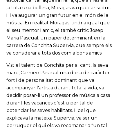
escoltar cantar aquella nena, que a més era
ja tota una bellesa, Moragas va quedar seduït
i li va augurar un gran futur en el món de la
música. En realitat Moragas, tindria igual que
el seu mentor i amic, el també crític Josep
Maria Pascual, un paper determinant en la
carrera de Conchita Supervia, que sempre els
va considerar a tots dos com a bons amics.
Vist el talent de Conchita per al cant, la seva
mare, Carmen Pascual una dona de caràcter
fort i de personalitat dominant que va
acompanyar l'artista durant tota la vida, va
decidir posar-li un professor de música a casa
durant les vacances d'estiu per tal de
potenciar les seves habilitats. I, pel que
explicava la mateixa Supervia, va ser un
perruquer el qui els va recomanar a "un tal