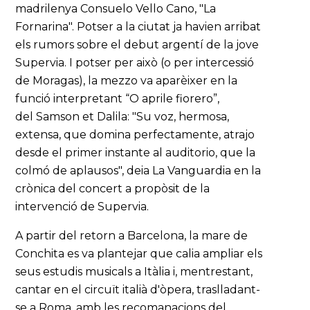
madrilenya Consuelo Vello Cano, "La
Fornarina". Potser a la ciutat ja havien arribat
els rumors sobre el debut argentí de la jove
Supervia. I potser per això (o per intercessió
de Moragas), la mezzo va aparèixer en la
funció interpretant “O aprile fiorero”,
del Samson et Dalila: "Su voz, hermosa,
extensa, que domina perfectamente, atrajo
desde el primer instante al auditorio, que la
colmó de aplausos", deia La Vanguardia en la
crònica del concert a propòsit de la
intervenció de Supervia.
A partir del retorn a Barcelona, la mare de
Conchita es va plantejar que calia ampliar els
seus estudis musicals a Itàlia i, mentrestant,
cantar en el circuït italià d'òpera, traslladant-
se a Roma, amb les recomanacions del