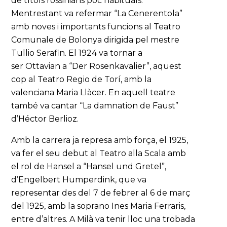
de títols rossinians poc habituals.
Mentrestant va refermar “La Cenerentola”
amb noves i importants funcions al Teatro
Comunale de Bolonya dirigida pel mestre
Tullio Serafin. El 1924 va tornar a
ser Ottavian a “Der Rosenkavalier”, aquest
cop al Teatro Regio de Torí, amb la
valenciana Maria Llàcer. En aquell teatre
també va cantar “La damnation de Faust”
d’Héctor Berlioz.
Amb la carrera ja represa amb força, el 1925,
va fer el seu debut al Teatro alla Scala amb
el rol de Hansel a “Hansel und Gretel”,
d’Engelbert Humperdink, que va
representar des del 7 de febrer al 6 de març
del 1925, amb la soprano Ines Maria Ferraris,
entre d’altres. A Milà va tenir lloc una trobada