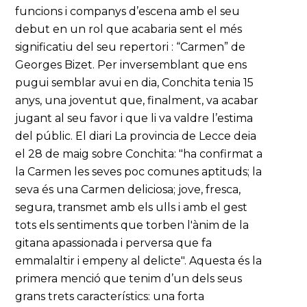
funcions i companys d’escena amb el seu
debut en un rol que acabaria sent el més
significatiu del seu repertori : “Carmen” de
Georges Bizet. Per inversemblant que ens
pugui semblar avui en dia, Conchita tenia 15
anys, una joventut que, finalment, va acabar
jugant al seu favor i que li va valdre l’estima
del públic. El diari La provincia de Lecce deia
el 28 de maig sobre Conchita: "ha confirmat a
la Carmen les seves poc comunes aptituds; la
seva és una Carmen deliciosa; jove, fresca,
segura, transmet amb els ulls i amb el gest
tots els sentiments que torben l'ànim de la
gitana apassionada i perversa que fa
emmalaltir i empeny al delicte". Aquesta és la
primera menció que tenim d’un dels seus
grans trets característics: una forta