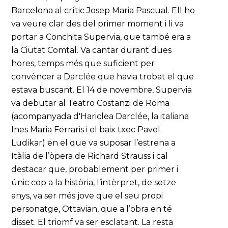
Barcelona al crític Josep Maria Pascual. Ell ho
va veure clar des del primer moment i li va
portar a Conchita Supervia, que també era a
la Ciutat Comtal. Va cantar durant dues
hores, temps més que suficient per
convèncer a Darclée que havia trobat el que
estava buscant. El 14 de novembre, Supervia
va debutar al Teatro Costanzi de Roma
(acompanyada d'Hariclea Darclée, la italiana
Ines Maria Ferraris i el baix txec Pavel
Ludikar) en el que va suposar l’estrena a
Itàlia de l’òpera de Richard Strauss i cal
destacar que, probablement per primer i
únic cop a la història, l’intèrpret, de setze
anys, va ser més jove que el seu propi
personatge, Ottavian, que a l’obra en té
disset. El triomf va ser esclatant. La resta