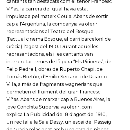
cantants tan destacats com el tenor Francesc
Viñas, la carrera del qual havia estat
impulsada pel mateix Goula. Abans de sortir
cap a l'Argentina, la companyia va oferir
representacions al Teatro del Bosque
(l'actual cinema Bosque, al barri barceloní de
Gràcia) l'agost del 1910. Durant aquelles
representacions, els i les cantants van
interpretar temes de l’òpera “Els Pirineus”, de
Felip Pedrell, obres de Ruperto Chapí, de
Tomás Bretón, d'Emilio Serrano i de Ricardo
Villa, a més de fragments wagnerians que
permetien el lluïment del gran Francesc
Viñas. Abans de marxar cap a Buenos Aires, la
jove Conchita Supervia va oferir, com
explica La Publicidad del 8 d'agost del 1910,
un recital a la Sala Dessy, un espai del Passeig
de Gràcia relacionat amb una casa de pianos i