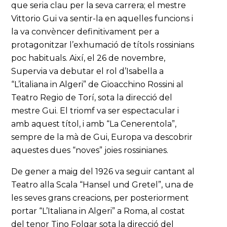
que seria clau per la seva carrera; el mestre
Vittorio Gui va sentir-la en aquelles funcions i
la va convèncer definitivament per a
protagonitzar l’exhumació de títols rossinians
poc habituals. Així, el 26 de novembre,
Supervia va debutar el rol d’Isabella a
“L’italiana in Algeri” de Gioacchino Rossini al
Teatro Regio de Torí, sota la direcció del
mestre Gui. El triomf va ser espectacular i
amb aquest títol, i amb “La Cenerentola”,
sempre de la mà de Gui, Europa va descobrir
aquestes dues “noves” joies rossinianes.
De gener a maig del 1926 va seguir cantant al
Teatro alla Scala “Hansel und Gretel”, una de
les seves grans creacions, per posteriorment
portar “L’Italiana in Algeri” a Roma, al costat
del tenor Tino Folgar sota la direcció del