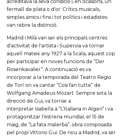
acreditava la seva condició i, en ocasions, un
fermall de plata o d'or. Crítics musicals,
simples amics i fins i tot polítics i estadistes
van rebre la distinció.
Madrid i Milà van ser els principals centres
d'activitat de l'artista i Supervia va tornar
aquell mateix any 1927 a la Scala, aquest cop
per participar en noves funcions de “Der
Rosenkavalier”. A continuació es va
incorporar a la temporada del Teatro Regio
de Torí on va cantar “Cosi fan tutte” de
Wolfgang Amadeus Mozart. Sempre sota la
direcció de Gui, va tornar a
interpretar Isabella a “L’Italiana in Algeri” i va
protagonitzar l’estrena mundial, el 15 de
maig, de “La fata malerba”, obra composada
pel propi Vittorio Gui. De nou a Madrid, va ser