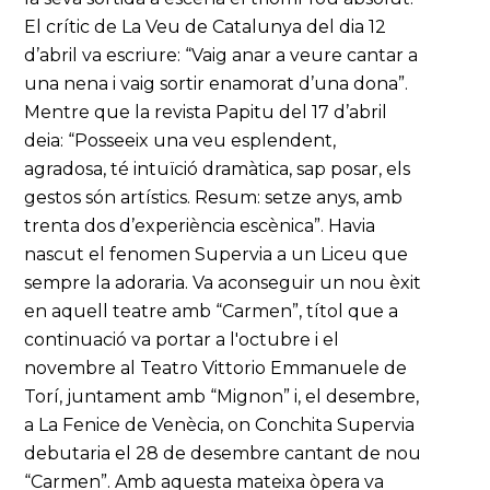
El crític de La Veu de Catalunya del dia 12
d’abril va escriure: “Vaig anar a veure cantar a
una nena i vaig sortir enamorat d’una dona”.
Mentre que la revista Papitu del 17 d’abril
deia: “Posseeix una veu esplendent,
agradosa, té intuïció dramàtica, sap posar, els
gestos són artístics. Resum: setze anys, amb
trenta dos d’experiència escènica”. Havia
nascut el fenomen Supervia a un Liceu que
sempre la adoraria. Va aconseguir un nou èxit
en aquell teatre amb “Carmen”, títol que a
continuació va portar a l'octubre i el
novembre al Teatro Vittorio Emmanuele de
Torí, juntament amb “Mignon” i, el desembre,
a La Fenice de Venècia, on Conchita Supervia
debutaria el 28 de desembre cantant de nou
“Carmen”. Amb aquesta mateixa òpera va