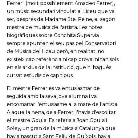
Ferrer" (molt possiblement Amadeo Ferrer),
un músic secundari vinculat al Liceu que va
ser, després de Madame Ste. Reine, el segon
mestre de música de l'artista. Les notes
biogràfiques sobre Conchita Supervia
sempre apunten el seu pas pel Conservatori
de Música del Liceu però, en realitat, no
existeix cap referència ni cap prova, ni tan sols
en els arxius de la institució, que hi hagués
cursat estudis de cap tipus.
El mestre Ferrer es va entusiasmar de
seguida amb la seva jove alumna i va
encomanar l'entusiasme a la mare de l'artista.
A aquella nena, deia Ferrer, l'havia d'escoltar
el mestre Goula. Es referia a Joan Goula i
Soley, un gran de la música a Catalunya que
havia nascut a Sant Feliu de Guíxols, havia