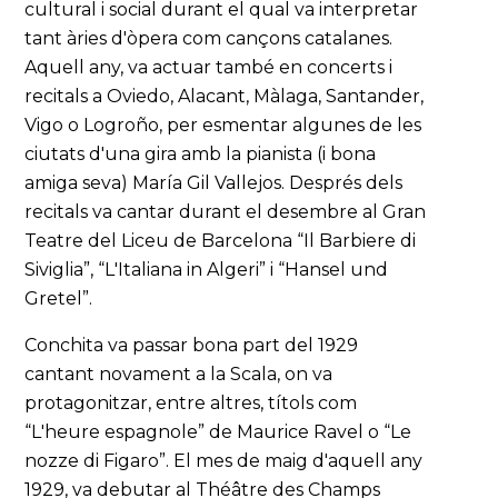
cultural i social durant el qual va interpretar
tant àries d'òpera com cançons catalanes.
Aquell any, va actuar també en concerts i
recitals a Oviedo, Alacant, Màlaga, Santander,
Vigo o Logroño, per esmentar algunes de les
ciutats d'una gira amb la pianista (i bona
amiga seva) María Gil Vallejos. Després dels
recitals va cantar durant el desembre al Gran
Teatre del Liceu de Barcelona “Il Barbiere di
Siviglia”, “L'Italiana in Algeri” i “Hansel und
Gretel”.
Conchita va passar bona part del 1929
cantant novament a la Scala, on va
protagonitzar, entre altres, títols com
“L'heure espagnole” de Maurice Ravel o “Le
nozze di Figaro”. El mes de maig d'aquell any
1929, va debutar al Théâtre des Champs