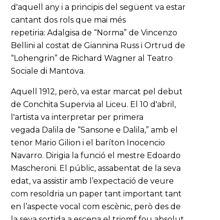
d'aquell any i a principis del següent va estar
cantant dos rols que mai més
repetiria: Adalgisa de “Norma” de Vincenzo
Bellini al costat de Giannina Russ i Ortrud de
“Lohengrin” de Richard Wagner al Teatro
Sociale di Mantova.
Aquell 1912, però, va estar marcat pel debut
de Conchita Supervia al Liceu. El 10 d'abril,
l'artista va interpretar per primera
vegada Dalila de “Sansone e Dalila,” amb el
tenor Mario Gilion i el baríton Inocencio
Navarro. Dirigia la funció el mestre Edoardo
Mascheroni. El públic, assabentat de la seva
edat, va assistir amb l’expectació de veure
com resoldria un paper tant important tant
en l’aspecte vocal com escènic, però des de
la seva sortida a escena el triomf fou absolut.