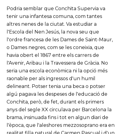
Podria semblar que Conchita Supervia va
tenir una infantesa comuna, com tantes
altres nenes de la ciutat. Va estudiar a
l'Escola del Nen Jesús, la nova seu que
l'ordre francesa de les Dames de Saint-Maur,
o Dames negres, com se les coneixia, que
havia obert el 1867 entre els carrers de
l'Avenir, Aribau i la Travessera de Gràcia. No
seria una escola econòmica ni la opció més
raonable per als ingressos d'un humil
delineant. Potser tenia una beca o potser
algú pagava les despeses de l'educació de
Conchita, però, de fet, durant els primers
anys del segle XX circulava per Barcelona la
brama, insinuada fins i tot en algun diari de
l'època, que l'aleshores mezzosoprano era en
realitat filla natural de Carmen Pascual i d'un