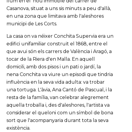
llum en el nou immoble del carrer de
Casanova, situat a uns sis minuts a peu d'allà,
en una zona que limitava amb l'aleshores
municipi de Les Corts.
La casa on va néixer Conchita Supervia era un
edifici unifamiliar construït el 1868, entre el
que avui són els carrers de València i Aragó, a
tocar de la Riera d'en Malla. En aquell
domicili, amb dos pisos i un pati o jardí, la
nena Conchita va viure un episodi que tindria
influència en la seva vida adulta: va trobar
una tortuga. L'àvia, Ana Cantó de Pascual, i la
resta de la família, van celebrar alegrement
aquella troballa i, des d'aleshores, l'artista va
considerar el queloni com un símbol de bona
sort que l'acompanyaria durant tota la seva
existència.