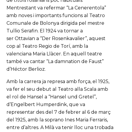
de títols rossinians poc habituals.
Mentrestant va refermar “La Cenerentola”
amb noves i importants funcions al Teatro
Comunale de Bolonya dirigida pel mestre
Tullio Serafin. El 1924 va tornar a
ser Ottavian a “Der Rosenkavalier”, aquest
cop al Teatro Regio de Torí, amb la
valenciana Maria Llàcer. En aquell teatre
també va cantar “La damnation de Faust”
d’Héctor Berlioz.
Amb la carrera ja represa amb força, el 1925,
va fer el seu debut al Teatro alla Scala amb
el rol de Hansel a “Hansel und Gretel”,
d’Engelbert Humperdink, que va
representar des del 7 de febrer al 6 de març
del 1925, amb la soprano Ines Maria Ferraris,
entre d’altres. A Milà va tenir lloc una trobada