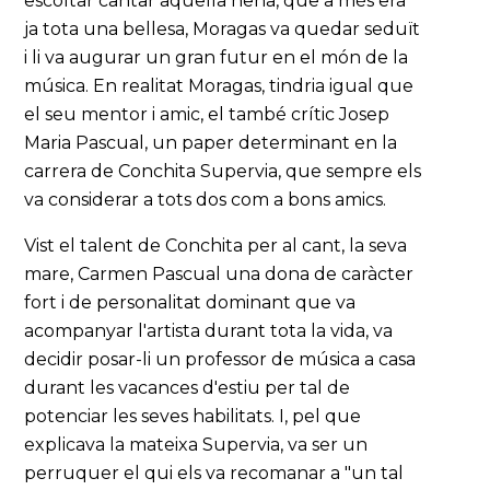
escoltar cantar aquella nena, que a més era
ja tota una bellesa, Moragas va quedar seduït
i li va augurar un gran futur en el món de la
música. En realitat Moragas, tindria igual que
el seu mentor i amic, el també crític Josep
Maria Pascual, un paper determinant en la
carrera de Conchita Supervia, que sempre els
va considerar a tots dos com a bons amics.
Vist el talent de Conchita per al cant, la seva
mare, Carmen Pascual una dona de caràcter
fort i de personalitat dominant que va
acompanyar l'artista durant tota la vida, va
decidir posar-li un professor de música a casa
durant les vacances d'estiu per tal de
potenciar les seves habilitats. I, pel que
explicava la mateixa Supervia, va ser un
perruquer el qui els va recomanar a "un tal