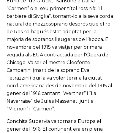
Euridice” de Gluck , “Sansone e Dalila”,
“Carmen” o el seu primer títol rossinià: “Il
barbiere di Siviglia”, tornant-lo a la seva corda
natural de mezzosoprano després que el rol
de Rosina hagués estat adoptat per la
majoria de sopranos lleugeres de l’època. El
novembre del 1915 va viatjar per primera
vegada als EUA contractada per l'Òpera de
Chicago. Va ser el mestre Cleofonte
Campanini (marit de la soprano Eva
Tetrazzini) qui la va voler tenir a la ciutat
nord-americana des de novembre del 1915 al
gener del 1916 cantant “Werther” i “La
Navarraise” de Jules Massenet, junt a
“Mignon” i “Carmen”.
Conchita Supervia va tornar a Europa el
gener del 1916. El continent era en plena