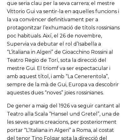
que seria clau per la seva carrera; el mestre
Vittorio Gui va sentir-la en aquelles funcions i
la va convèncer definitivament per a
protagonitzar l’exhumació de títols rossinians
poc habituals. Així, el 26 de novembre,
Supervia va debutar el rol d’Isabella a
“L’italiana in Algeri” de Gioacchino Rossini al
Teatro Regio de Torí, sota la direcció del
mestre Gui. El triomf va ser espectacular i
amb aquest títol, i amb “La Cenerentola”,
sempre de la mà de Gui, Europa va descobrir
aquestes dues “noves” joies rossinianes.
De gener a maig del 1926 va seguir cantant al
Teatro alla Scala “Hansel und Gretel”, una de
les seves grans creacions, per posteriorment
portar “L’Italiana in Algeri” a Roma, al costat
del tenor Tino Folgar sota la direcció del