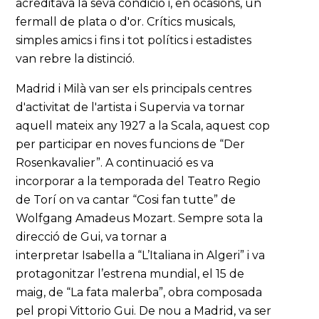
acreditava la seva condició i, en ocasions, un
fermall de plata o d'or. Crítics musicals,
simples amics i fins i tot polítics i estadistes
van rebre la distinció.
Madrid i Milà van ser els principals centres
d'activitat de l'artista i Supervia va tornar
aquell mateix any 1927 a la Scala, aquest cop
per participar en noves funcions de “Der
Rosenkavalier”. A continuació es va
incorporar a la temporada del Teatro Regio
de Torí on va cantar “Cosi fan tutte” de
Wolfgang Amadeus Mozart. Sempre sota la
direcció de Gui, va tornar a
interpretar Isabella a “L’Italiana in Algeri” i va
protagonitzar l’estrena mundial, el 15 de
maig, de “La fata malerba”, obra composada
pel propi Vittorio Gui. De nou a Madrid, va ser