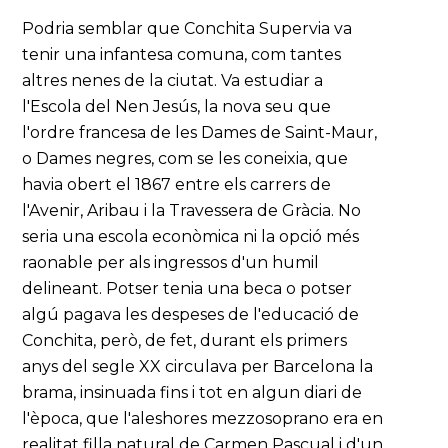
Podria semblar que Conchita Supervia va
tenir una infantesa comuna, com tantes
altres nenes de la ciutat. Va estudiar a
l'Escola del Nen Jesús, la nova seu que
l'ordre francesa de les Dames de Saint-Maur,
o Dames negres, com se les coneixia, que
havia obert el 1867 entre els carrers de
l'Avenir, Aribau i la Travessera de Gràcia. No
seria una escola econòmica ni la opció més
raonable per als ingressos d'un humil
delineant. Potser tenia una beca o potser
algú pagava les despeses de l'educació de
Conchita, però, de fet, durant els primers
anys del segle XX circulava per Barcelona la
brama, insinuada fins i tot en algun diari de
l'època, que l'aleshores mezzosoprano era en
realitat filla natural de Carmen Pascual i d'un