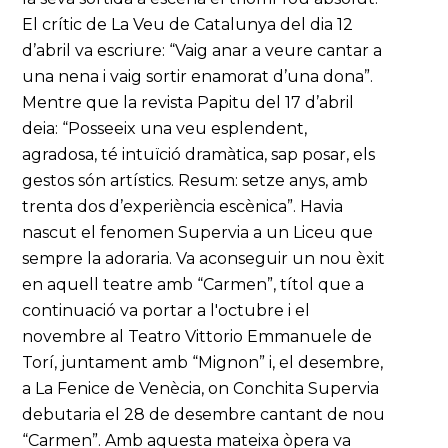
El crític de La Veu de Catalunya del dia 12
d’abril va escriure: “Vaig anar a veure cantar a
una nena i vaig sortir enamorat d’una dona”.
Mentre que la revista Papitu del 17 d’abril
deia: “Posseeix una veu esplendent,
agradosa, té intuïció dramàtica, sap posar, els
gestos són artístics. Resum: setze anys, amb
trenta dos d’experiència escènica”. Havia
nascut el fenomen Supervia a un Liceu que
sempre la adoraria. Va aconseguir un nou èxit
en aquell teatre amb “Carmen”, títol que a
continuació va portar a l'octubre i el
novembre al Teatro Vittorio Emmanuele de
Torí, juntament amb “Mignon” i, el desembre,
a La Fenice de Venècia, on Conchita Supervia
debutaria el 28 de desembre cantant de nou
“Carmen”. Amb aquesta mateixa òpera va