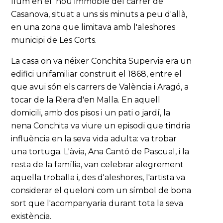
llum en el nou immoble del carrer de
Casanova, situat a uns sis minuts a peu d'allà,
en una zona que limitava amb l'aleshores
municipi de Les Corts.
La casa on va néixer Conchita Supervia era un
edifici unifamiliar construït el 1868, entre el
que avui són els carrers de València i Aragó, a
tocar de la Riera d'en Malla. En aquell
domicili, amb dos pisos i un pati o jardí, la
nena Conchita va viure un episodi que tindria
influència en la seva vida adulta: va trobar
una tortuga. L'àvia, Ana Cantó de Pascual, i la
resta de la família, van celebrar alegrement
aquella troballa i, des d'aleshores, l'artista va
considerar el queloni com un símbol de bona
sort que l'acompanyaria durant tota la seva
existència.