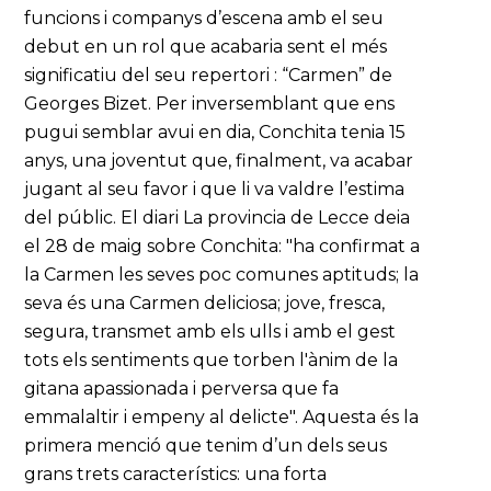
funcions i companys d’escena amb el seu
debut en un rol que acabaria sent el més
significatiu del seu repertori : “Carmen” de
Georges Bizet. Per inversemblant que ens
pugui semblar avui en dia, Conchita tenia 15
anys, una joventut que, finalment, va acabar
jugant al seu favor i que li va valdre l’estima
del públic. El diari La provincia de Lecce deia
el 28 de maig sobre Conchita: "ha confirmat a
la Carmen les seves poc comunes aptituds; la
seva és una Carmen deliciosa; jove, fresca,
segura, transmet amb els ulls i amb el gest
tots els sentiments que torben l'ànim de la
gitana apassionada i perversa que fa
emmalaltir i empeny al delicte". Aquesta és la
primera menció que tenim d’un dels seus
grans trets característics: una forta