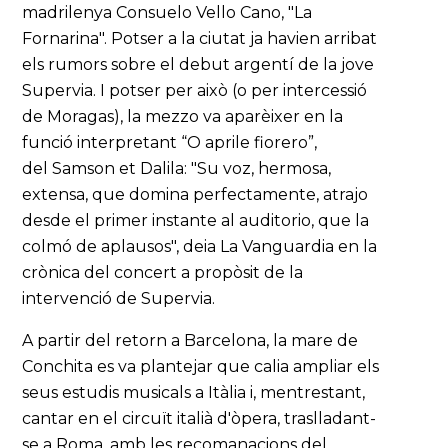
madrilenya Consuelo Vello Cano, "La
Fornarina". Potser a la ciutat ja havien arribat
els rumors sobre el debut argentí de la jove
Supervia. I potser per això (o per intercessió
de Moragas), la mezzo va aparèixer en la
funció interpretant “O aprile fiorero”,
del Samson et Dalila: "Su voz, hermosa,
extensa, que domina perfectamente, atrajo
desde el primer instante al auditorio, que la
colmó de aplausos", deia La Vanguardia en la
crònica del concert a propòsit de la
intervenció de Supervia.
A partir del retorn a Barcelona, la mare de
Conchita es va plantejar que calia ampliar els
seus estudis musicals a Itàlia i, mentrestant,
cantar en el circuït italià d'òpera, traslladant-
se a Roma, amb les recomanacions del