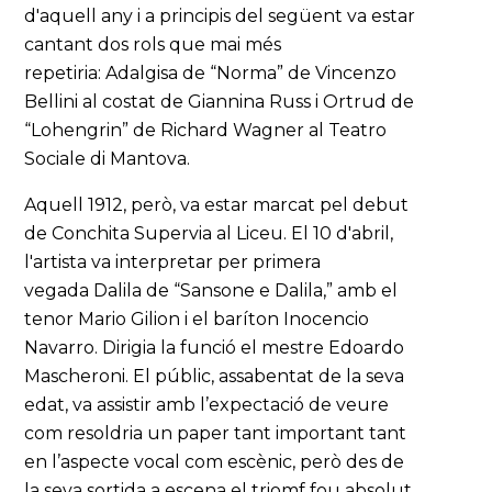
d'aquell any i a principis del següent va estar
cantant dos rols que mai més
repetiria: Adalgisa de “Norma” de Vincenzo
Bellini al costat de Giannina Russ i Ortrud de
“Lohengrin” de Richard Wagner al Teatro
Sociale di Mantova.
Aquell 1912, però, va estar marcat pel debut
de Conchita Supervia al Liceu. El 10 d'abril,
l'artista va interpretar per primera
vegada Dalila de “Sansone e Dalila,” amb el
tenor Mario Gilion i el baríton Inocencio
Navarro. Dirigia la funció el mestre Edoardo
Mascheroni. El públic, assabentat de la seva
edat, va assistir amb l’expectació de veure
com resoldria un paper tant important tant
en l’aspecte vocal com escènic, però des de
la seva sortida a escena el triomf fou absolut.