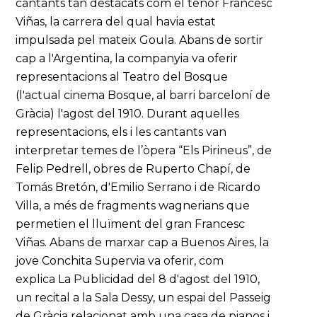
cantants tan destacats com el tenor Francesc
Viñas, la carrera del qual havia estat
impulsada pel mateix Goula. Abans de sortir
cap a l'Argentina, la companyia va oferir
representacions al Teatro del Bosque
(l'actual cinema Bosque, al barri barceloní de
Gràcia) l'agost del 1910. Durant aquelles
representacions, els i les cantants van
interpretar temes de l’òpera “Els Pirineus”, de
Felip Pedrell, obres de Ruperto Chapí, de
Tomás Bretón, d'Emilio Serrano i de Ricardo
Villa, a més de fragments wagnerians que
permetien el lluïment del gran Francesc
Viñas. Abans de marxar cap a Buenos Aires, la
jove Conchita Supervia va oferir, com
explica La Publicidad del 8 d'agost del 1910,
un recital a la Sala Dessy, un espai del Passeig
de Gràcia relacionat amb una casa de pianos i