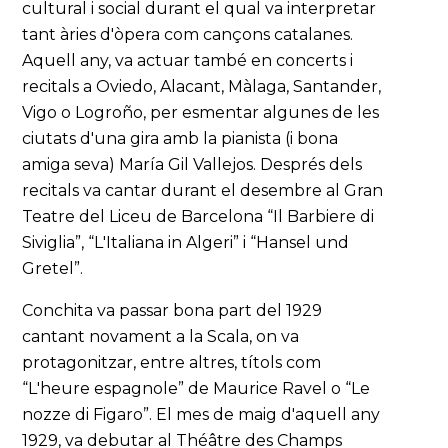
cultural i social durant el qual va interpretar
tant àries d'òpera com cançons catalanes.
Aquell any, va actuar també en concerts i
recitals a Oviedo, Alacant, Màlaga, Santander,
Vigo o Logroño, per esmentar algunes de les
ciutats d'una gira amb la pianista (i bona
amiga seva) María Gil Vallejos. Després dels
recitals va cantar durant el desembre al Gran
Teatre del Liceu de Barcelona “Il Barbiere di
Siviglia”, “L'Italiana in Algeri” i “Hansel und
Gretel”.
Conchita va passar bona part del 1929
cantant novament a la Scala, on va
protagonitzar, entre altres, títols com
“L'heure espagnole” de Maurice Ravel o “Le
nozze di Figaro”. El mes de maig d'aquell any
1929, va debutar al Théâtre des Champs