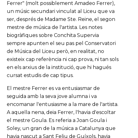
Ferrer" (molt possiblement Amadeo Ferrer),
un músic secundari vinculat al Liceu que va
ser, després de Madame Ste. Reine, el segon
mestre de música de l'artista. Les notes
biogràfiques sobre Conchita Supervia
sempre apunten el seu pas pel Conservatori
de Música del Liceu però, en realitat, no
existeix cap referència ni cap prova, ni tan sols
en els arxius de la institució, que hi hagués
cursat estudis de cap tipus.
El mestre Ferrer es va entusiasmar de
seguida amb la seva jove alumna i va
encomanar l'entusiasme a la mare de l'artista.
A aquella nena, deia Ferrer, l'havia d'escoltar
el mestre Goula. Es referia a Joan Goula i
Soley, un gran de la música a Catalunya que
havia nascut a Sant Feliu de Guíxols, havia