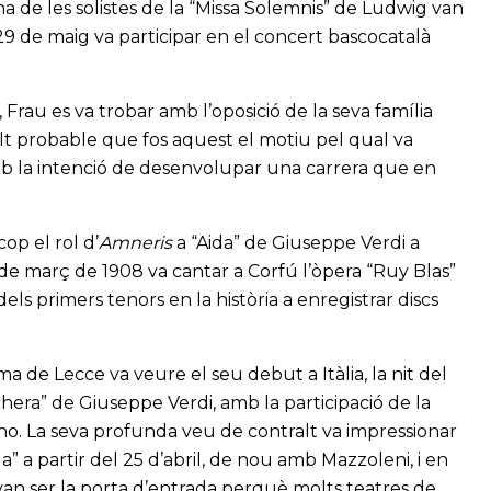
na de les solistes de la “Missa Solemnis” de Ludwig van
29 de maig va participar en el concert bascocatalà
Frau es va trobar amb l’oposició de la seva família
lt probable que fos aquest el motiu pel qual va
amb la intenció de desenvolupar una carrera que en
op el rol d’
Amneris
a
“Aida” de Giuseppe Verdi a
 de març de 1908 va cantar a Corfú l’òpera “Ruy Blas”
ls primers tenors en la història a enregistrar discs
a de Lecce va veure el seu debut a Itàlia, la nit del
chera” de Giuseppe Verdi, amb la participació de la
ino. La seva profunda veu de contralt va impressionar
” a partir del 25 d’abril, de nou amb Mazzoleni, i en
 van ser la porta d’entrada perquè molts teatres de