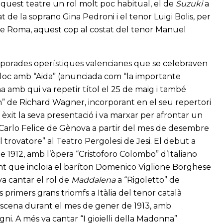
aquest teatre un rol molt poc habitual, el de
Suzuki
a
de la soprano Gina Pedroni i el tenor Luigi Bolis, per
 de Roma, aquest cop al costat del tenor Manuel
emporades operístiques valencianes que se celebraven
r lloc amb “Aida” (anunciada com “la importante
a amb qui va repetir títol el 25 de maig i també
n” de Richard Wagner, incorporant en el seu repertori
 èxit la seva presentació i va marxar per afrontar un
 Carlo Felice de Gènova a partir del mes de desembre
Il trovatore” al Teatro Pergolesi de Jesi. El debut a
e 1912, amb l’òpera “Cristoforo Colombo” d’Italiano
nt que incloïa el baríton Domenico Viglione Borghese
va cantar el rol de
Maddalena
a “Rigoletto” de
primers grans triomfs a Itàlia del tenor català
 escena durant el mes de gener de 1913, amb
ni. A més va cantar “I gioielli della Madonna”