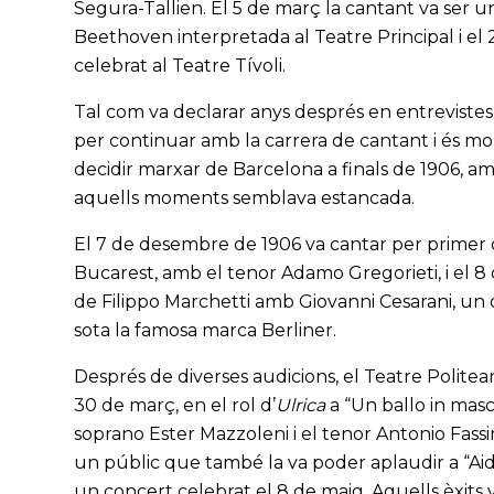
Segura-Tallien. El 5 de març la cantant va ser u
Beethoven interpretada al Teatre Principal i el 
celebrat al Teatre Tívoli.
Tal com va declarar anys després en entrevistes, 
per continuar amb la carrera de cantant i és mo
decidir marxar de Barcelona a finals de 1906, 
aquells moments semblava estancada.
El 7 de desembre de 1906 va cantar per primer c
Bucarest, amb el tenor Adamo Gregorieti, i el 8
de Filippo Marchetti amb Giovanni Cesarani, un de
sota la famosa marca Berliner.
Després de diverses audicions, el Teatre Politeam
30 de març, en el rol d’
Ulrica
a “Un ballo in mas
soprano Ester Mazzoleni i el tenor Antonio Fass
un públic que també la va poder aplaudir a “Aida
un concert celebrat el 8 de maig. Aquells èxits