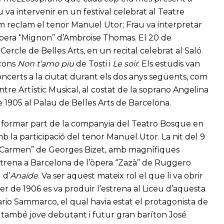
au va intervenir en un festival celebrat al Teatre
reclam el tenor Manuel Utor; Frau va interpretar
òpera “Mignon” d’Ambroise Thomas. El 20 de
ercle de Belles Arts, en un recital celebrat al Saló
nçons
Non t’amo piu
de Tosti i
Le soir
. Els estudis van
oncerts a la ciutat durant els dos anys següents, com
tre Artístic Musical, al costat de la soprano Angelina
e 1905 al Palau de Belles Arts de Barcelona.
r formar part de la companyia del Teatro Bosque en
b la participació del tenor Manuel Utor. La nit del 9
b “Carmen” de Georges Bizet, amb magnífiques
’estrena a Barcelona de l’òpera “Zazà” de Ruggero
 d’
Anaide
. Va ser aquest mateix rol el que li va obrir
er de 1906 es va produir l’estrena al Liceu d’aquesta
o Sammarco, el qual havia estat el protagonista de
el també jove debutant i futur gran baríton José