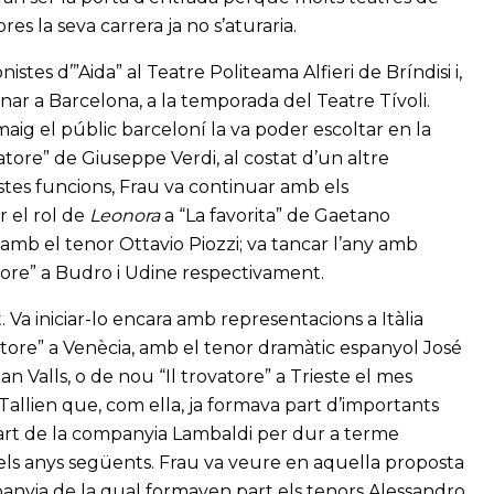
ores la seva carrera ja no s’aturaria.
istes d’”Aida” al Teatre Politeama Alfieri de Bríndisi i,
ar a Barcelona, a la temporada del Teatre Tívoli.
e maig el públic barceloní la va poder escoltar en la
vatore” de Giuseppe Verdi, al costat d’un altre
stes funcions, Frau va continuar amb els
r el rol de
Leonora
a “La favorita” de Gaetano
 amb el tenor Ottavio Piozzi; va tancar l’any amb
tore” a Budro i Udine respectivament.
 Va iniciar-lo encara amb representacions a Itàlia
atore” a Venècia, amb el tenor dramàtic espanyol José
an Valls, o de nou “Il trovatore” a Trieste el mes
Tallien que, com ella, ja formava part d’importants
 part de la companyia Lambaldi per dur a terme
 els anys següents. Frau va veure en aquella proposta
nyia de la qual formaven part els tenors Alessandro