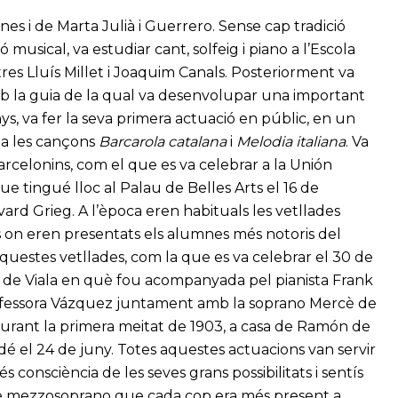
rines i de Marta Julià i Guerrero. Sense cap tradició
 musical, va estudiar cant, solfeig i piano a l’Escola
es Lluís Millet i Joaquim Canals. Posteriorment va
b la guia de la qual va desenvolupar una important
, va fer la seva primera actuació en públic, en un
sta les cançons
Barcarola catalana
i
Melodia italiana
. Va
barcelonins, com el que es va celebrar a la Unión
ue tingué lloc al Palau de Belles Arts el 16 de
ard Grieg. A l’època eren habituals les vetllades
s on eren presentats els alumnes més notoris del
uestes vetllades, com la que es va celebrar el 30 de
de Viala en què fou acompanyada pel pianista Frank
professora Vázquez juntament amb la soprano Mercè de
 durant la primera meitat de 1903, a casa de Ramón de
radé el 24 de juny. Totes aquestes actuacions van servir
onsciència de les seves grans possibilitats i sentís
e mezzosoprano que cada cop era més present a