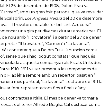
adal. El 26 de desembre de 1908, Dolors Frau va
Carmen”, amb un gran èxit personal que va revalidar
de Scalabrini.
Los Angeles Herald
del 30 de desembre
oval. Il trovatore notable for brilliant Azucena”.
omençar una gira per diverses ciutats americanes. El
de nou amb “Il trovatore”, i a partir del 27 de gener
pretar “Il trovatore”, “Carmen” i “La favorita”,
uriós constatar que a Dolors Frau l’anuncien com a
rgo”, sense que s’hagi pogut constatar que hagués
 vinculada a aquesta companyia i als Estats Units dos
Entre 1910 i 1911 va ser present a les temporades de
 o Filadèlfia sempre amb un repertori basat en “Il
 manera més puntual, “La favorita”. L’octubre de 1911 la
nuar fent representacions fins a finals d’any.
ous contractes a Itàlia. El mes de gener va tornar a
al costat del tenor Alfredo Braglia. Cal destacar com a