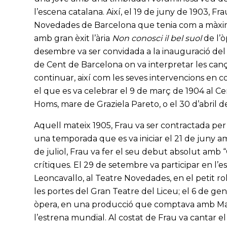
l’escena catalana. Així, el 19 de juny de 1903, Fr
Novedades de Barcelona que tenia com a màxim 
amb gran èxit l’ària
Non conosci il bel suol
de l’
desembre va ser convidada a la inauguració del C
de Cent de Barcelona on va interpretar les ca
continuar, així com les seves intervencions en c
el que es va celebrar el 9 de març de 1904 al Cen
Homs, mare de Graziela Pareto, o el 30 d’abril d
Aquell mateix 1905, Frau va ser contractada pe
una temporada que es va iniciar el 21 de juny am
de juliol, Frau va fer el seu debut absolut am
crítiques. El 29 de setembre va participar en l
Leoncavallo, al Teatre Novedades, en el petit rol
les portes del Gran Teatre del Liceu; el 6 de gen
òpera, en una producció que comptava amb Mari
l’estrena mundial. Al costat de Frau va cantar 