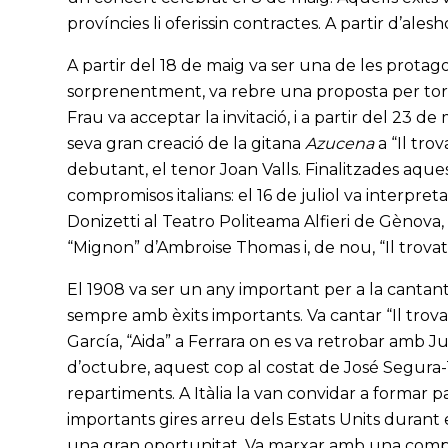
províncies li oferissin contractes. A partir d’alesh
A partir del 18 de maig va ser una de les protagon
sorprenentment, va rebre una proposta per torn
Frau va acceptar la invitació, i a partir del 23 d
seva gran creació de la gitana
Azucena
a “Il tro
debutant, el tenor Joan Valls. Finalitzades aque
compromisos italians: el 16 de juliol va interpreta
Donizetti al Teatro Politeama Alfieri de Gènova,
“Mignon” d’Ambroise Thomas i, de nou, “Il trova
El 1908 va ser un any important per a la cantant.
sempre amb èxits importants. Va cantar “Il trov
García, “Aida” a Ferrara on es va retrobar amb Ju
d’octubre, aquest cop al costat de José Segura-
repartiments. A Itàlia la van convidar a formar
importants gires arreu dels Estats Units durant
una gran oportunitat. Va marxar amb una compa