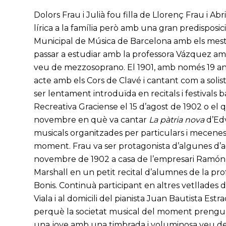
Dolors Frau i Julià fou filla de Llorenç Frau i Ab
lírica a la família però amb una gran predisposició
Municipal de Música de Barcelona amb els mestr
passar a estudiar amb la professora Vázquez am
veu de mezzosoprano. El 1901, amb només 19 anys
acte amb els Cors de Clavé i cantant com a soli
ser lentament introduïda en recitals i festivals 
Recreativa Graciense el 15 d’agost de 1902 o el q
novembre en què va cantar
La pàtria nova
d’Edv
musicals organitzades per particulars i mecene
moment. Frau va ser protagonista d’algunes d’aq
novembre de 1902 a casa de l’empresari Ramón 
Marshall en un petit recital d’alumnes de la 
Bonis. Continuà participant en altres vetllades
Viala i al domicili del pianista Juan Bautista Est
perquè la societat musical del moment prengués c
una jove amb una timbrada i voluminosa veu d