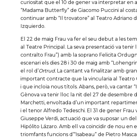
curiositat que el 10 de gener va interpretar en 
“Madama Butterfly” de Giacomo Puccini al costat 
continuar amb “Il trovatore” al Teatro Adriano
Izquierdo.
El 22 de maig Frau va fer el seu debut a les t
al Teatre Principal. La seva presentació va teni
contralto Frau”) amb la soprano Felicita Ordugn
escenari els dies 28 i 30 de maig amb “Lohengri
el rol d’
Ortrud.
La cantant va finalitzar amb gran
important contracte que la vincularia al Teatro
i que incloïa nous títols. Abans, però, va cantar “
Gènova va tenir lloc la nit del 27 de desembre d
Marchetti, envoltada d’un important repartime
i el tenor Alfredo Tedeschi. El 31 de gener Frau 
Giuseppe Verdi, actuació que va suposar un dels 
Hipólito Lázaro. Amb ell va coincidir de nou en
triomfants funcions d’“Isabeau” de Pietro Mascag