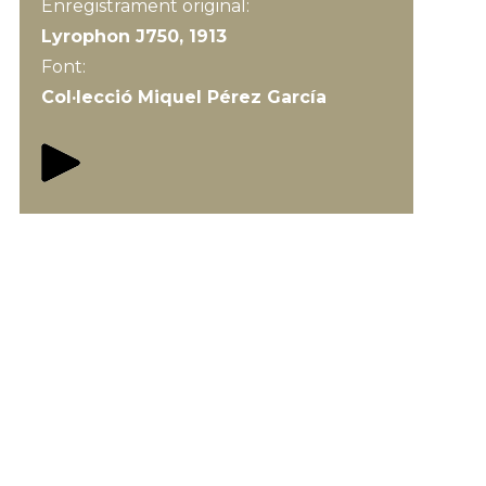
Enregistrament original:
Lyrophon J750, 1913
Font:
Col·lecció Miquel Pérez García