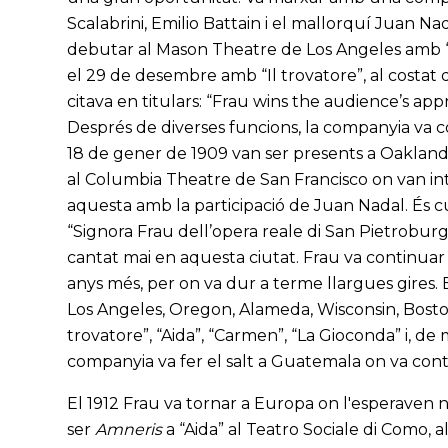
Scalabrini, Emilio Battain i el mallorquí Juan N
debutar al Mason Theatre de Los Angeles amb “
el 29 de desembre amb “Il trovatore”, al costat 
citava en titulars: “Frau wins the audience’s appr
Després de diverses funcions, la companyia va c
18 de gener de 1909 van ser presents a Oakland, 
al Columbia Theatre de San Francisco on van inter
aquesta amb la participació de Juan Nadal. És c
“Signora Frau dell’opera reale di San Pietrobu
cantat mai en aquesta ciutat. Frau va continuar
anys més, per on va dur a terme llargues gires. 
Los Angeles, Oregon, Alameda, Wisconsin, Boston
trovatore”, “Aida”, “Carmen”, “La Gioconda” i, de
companyia va fer el salt a Guatemala on va conti
El 1912 Frau va tornar a Europa on l'esperaven n
ser
Amneris
a “Aida” al Teatro Sociale di Como, 