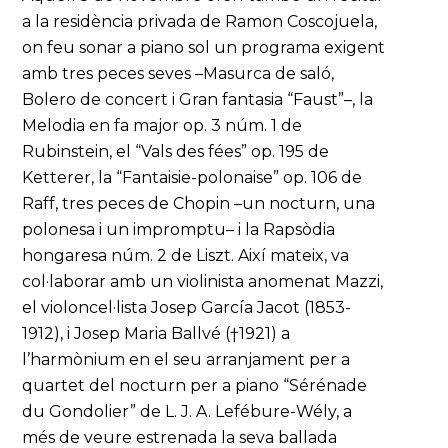
a la residència privada de Ramon Coscojuela,
on feu sonar a piano sol un programa exigent
amb tres peces seves –Masurca de saló,
Bolero de concert i Gran fantasia “Faust”–, la
Melodia en fa major op. 3 núm. 1 de
Rubinstein, el “Vals des fées” op. 195 de
Ketterer, la “Fantaisie-polonaise” op. 106 de
Raff, tres peces de Chopin –un nocturn, una
polonesa i un impromptu– i la Rapsòdia
hongaresa núm. 2 de Liszt. Així mateix, va
col·laborar amb un violinista anomenat Mazzi,
el violoncel·lista Josep García Jacot (1853-
1912), i Josep Maria Ballvé (†1921) a
l’harmònium en el seu arranjament per a
quartet del nocturn per a piano “Sérénade
du Gondolier” de L. J. A. Lefébure-Wély, a
més de veure estrenada la seva ballada