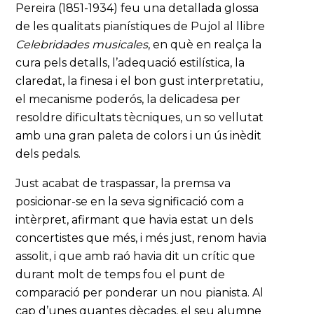
Pereira (1851-1934) feu una detallada glossa
de les qualitats pianístiques de Pujol al llibre
Celebridades musicales
, en què en realça la
cura pels detalls, l’adequació estilística, la
claredat, la finesa i el bon gust interpretatiu,
el mecanisme poderós, la delicadesa per
resoldre dificultats tècniques, un so vellutat
amb una gran paleta de colors i un ús inèdit
dels pedals.
Just acabat de traspassar, la premsa va
posicionar-se en la seva significació com a
intèrpret, afirmant que havia estat un dels
concertistes que més, i més just, renom havia
assolit, i que amb raó havia dit un crític que
durant molt de temps fou el punt de
comparació per ponderar un nou pianista. Al
cap d’unes quantes dècades, el seu alumne