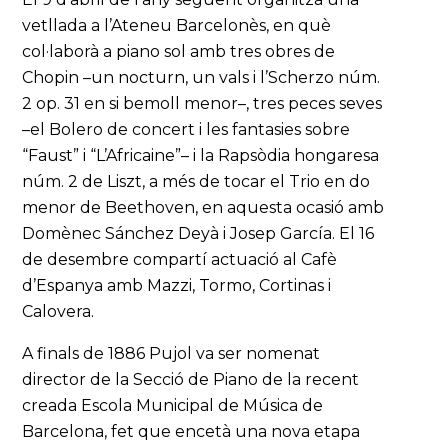
vetllada a l’Ateneu Barcelonès, en què
col·laborà a piano sol amb tres obres de
Chopin –un nocturn, un vals i l’Scherzo núm.
2 op. 31 en si bemoll menor–, tres peces seves
–el Bolero de concert i les fantasies sobre
“Faust” i “L’Africaine”– i la Rapsòdia hongaresa
núm. 2 de Liszt, a més de tocar el Trio en do
menor de Beethoven, en aquesta ocasió amb
Domènec Sánchez Deyà i Josep García. El 16
de desembre compartí actuació al Cafè
d’Espanya amb Mazzi, Tormo, Cortinas i
Calovera.
A finals de 1886 Pujol va ser nomenat
director de la Secció de Piano de la recent
creada Escola Municipal de Música de
Barcelona, fet que encetà una nova etapa