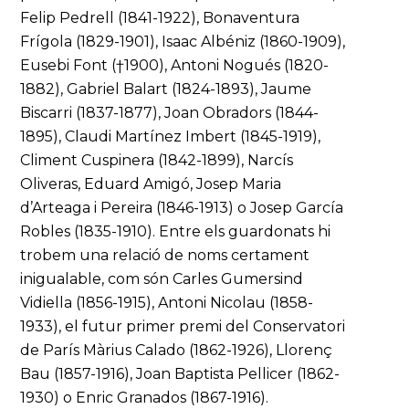
Felip Pedrell (1841-1922), Bonaventura
Frígola (1829-1901), Isaac Albéniz (1860-1909),
Eusebi Font (†1900), Antoni Nogués (1820-
1882), Gabriel Balart (1824-1893), Jaume
Biscarri (1837-1877), Joan Obradors (1844-
1895), Claudi Martínez Imbert (1845-1919),
Climent Cuspinera (1842-1899), Narcís
Oliveras, Eduard Amigó, Josep Maria
d’Arteaga i Pereira (1846-1913) o Josep García
Robles (1835-1910). Entre els guardonats hi
trobem una relació de noms certament
inigualable, com són Carles Gumersind
Vidiella (1856-1915), Antoni Nicolau (1858-
1933), el futur primer premi del Conservatori
de París Màrius Calado (1862-1926), Llorenç
Bau (1857-1916), Joan Baptista Pellicer (1862-
1930) o Enric Granados (1867-1916).