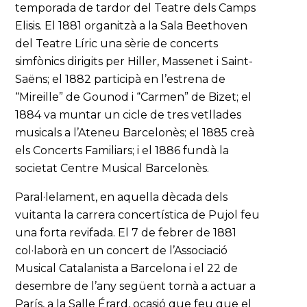
temporada de tardor del Teatre dels Camps
Elisis. El 1881 organitzà a la Sala Beethoven
del Teatre Líric una sèrie de concerts
simfònics dirigits per Hiller, Massenet i Saint-
Saëns; el 1882 participà en l’estrena de
“Mireille” de Gounod i “Carmen” de Bizet; el
1884 va muntar un cicle de tres vetllades
musicals a l’Ateneu Barcelonès; el 1885 creà
els Concerts Familiars; i el 1886 fundà la
societat Centre Musical Barcelonès.
Paral·lelament, en aquella dècada dels
vuitanta la carrera concertística de Pujol feu
una forta revifada. El 7 de febrer de 1881
col·laborà en un concert de l’Associació
Musical Catalanista a Barcelona i el 22 de
desembre de l’any següent tornà a actuar a
París, a la Salle Érard, ocasió que feu que el