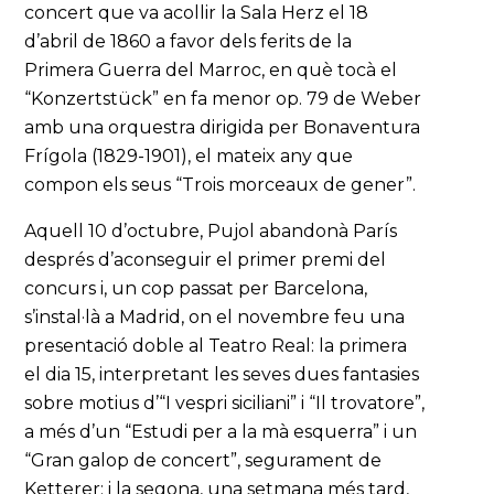
concert que va acollir la Sala Herz el 18
d’abril de 1860 a favor dels ferits de la
Primera Guerra del Marroc, en què tocà el
“Konzertstück” en fa menor op. 79 de Weber
amb una orquestra dirigida per Bonaventura
Frígola (1829-1901), el mateix any que
compon els seus “Trois morceaux de gener”.
Aquell 10 d’octubre, Pujol abandonà París
després d’aconseguir el primer premi del
concurs i, un cop passat per Barcelona,
s’instal·là a Madrid, on el novembre feu una
presentació doble al Teatro Real: la primera
el dia 15, interpretant les seves dues fantasies
sobre motius d’“I vespri siciliani” i “Il trovatore”,
a més d’un “Estudi per a la mà esquerra” i un
“Gran galop de concert”, segurament de
Ketterer; i la segona, una setmana més tard,