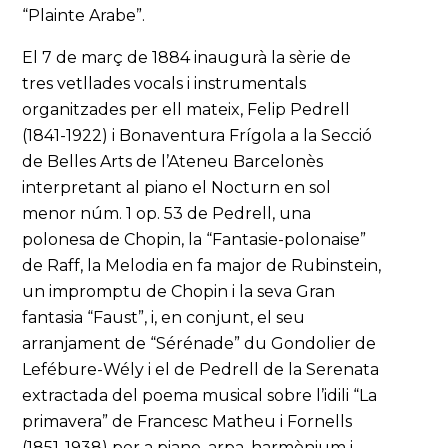
“Plainte Arabe”.
El 7 de març de 1884 inaugurà la sèrie de
tres vetllades vocals i instrumentals
organitzades per ell mateix, Felip Pedrell
(1841-1922) i Bonaventura Frígola a la Secció
de Belles Arts de l’Ateneu Barcelonès
interpretant al piano el Nocturn en sol
menor núm. 1 op. 53 de Pedrell, una
polonesa de Chopin, la “Fantasie-polonaise”
de Raff, la Melodia en fa major de Rubinstein,
un impromptu de Chopin i la seva Gran
fantasia “Faust”, i, en conjunt, el seu
arranjament de “Sérénade” du Gondolier de
Lefébure-Wély i el de Pedrell de la Serenata
extractada del poema musical sobre l’idili “La
primavera” de Francesc Matheu i Fornells
(1851-1938) per a piano, arpa, harmònium i