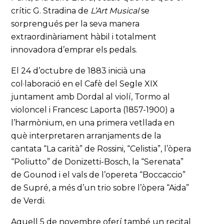
crític G. Stradina de
L’Art Musical
se
sorprengués per la seva manera
extraordinàriament hàbil i totalment
innovadora d’emprar els pedals.
El 24 d’octubre de 1883 inicià una
col·laboració en el Cafè del Segle XIX
juntament amb Dordal al violí, Tormo al
violoncel i Francesc Laporta (1857-1900) a
l’harmònium, en una primera vetllada en
què interpretaren arranjaments de la
cantata “La carità” de Rossini, “Celistia”, l’òpera
“Poliutto” de Donizetti-Bosch, la “Serenata”
de Gounod i el vals de l’opereta “Boccaccio”
de Supré, a més d’un trio sobre l’òpera “Aida”
de Verdi.
Aquell 5 de novembre oferí també un recital