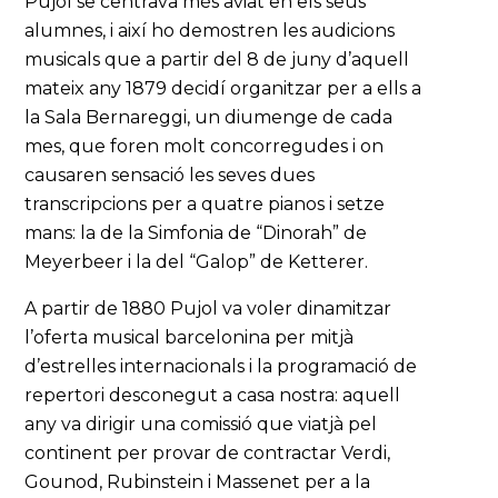
Pujol se centrava més aviat en els seus
alumnes, i així ho demostren les audicions
musicals que a partir del 8 de juny d’aquell
mateix any 1879 decidí organitzar per a ells a
la Sala Bernareggi, un diumenge de cada
mes, que foren molt concorregudes i on
causaren sensació les seves dues
transcripcions per a quatre pianos i setze
mans: la de la Simfonia de “Dinorah” de
Meyerbeer i la del “Galop” de Ketterer.
A partir de 1880 Pujol va voler dinamitzar
l’oferta musical barcelonina per mitjà
d’estrelles internacionals i la programació de
repertori desconegut a casa nostra: aquell
any va dirigir una comissió que viatjà pel
continent per provar de contractar Verdi,
Gounod, Rubinstein i Massenet per a la