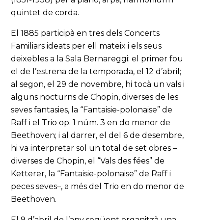
quintet de corda.
El 1885 participà en tres dels Concerts
Familiars ideats per ell mateix i els seus
deixebles a la Sala Bernareggi: el primer fou
el de l’estrena de la temporada, el 12 d’abril;
al segon, el 29 de novembre, hi tocà un vals i
alguns nocturns de Chopin, diverses de les
seves fantasies, la “Fantaisie-polonaise” de
Raff i el Trio op. 1 núm. 3 en do menor de
Beethoven; i al darrer, el del 6 de desembre,
hi va interpretar sol un total de set obres –
diverses de Chopin, el “Vals des fées” de
Ketterer, la “Fantaisie-polonaise” de Raff i
peces seves–, a més del Trio en do menor de
Beethoven.
El 9 d’abril de l’any següent organitzà una