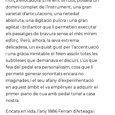
i força evocadora. Eminent virtuós, posseïa un
domini complet de l’instrument, una gran
varietat d’articulacions, una netedat
absoluta, una digitació pulcra i una gran
agilitat i brillantor que li permetien executar
els passatges de bravura sense el més mínim
esforç. Però, alhora, la seva extrema
delicadesa, un exquisit gust per l’accentuació
i una gràcia inimitable el feien assolir totes les
subtileses que demanava el discurs. L’ús que
feia del pedal era personalíssim, cosa que li
permeté generar sonoritats encara no
imaginades, i el seu afany d’experimentació
en aquest àmbit el va empènyer a adquirir el
primer piano de cua amb pedal tonal a casa
nostra.
Encara en vida, l’any 1886 Ferran d’Arteaga i