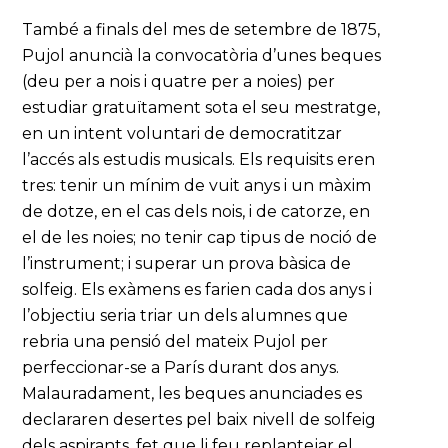
També a finals del mes de setembre de 1875,
Pujol anuncià la convocatòria d’unes beques
(deu per a nois i quatre per a noies) per
estudiar gratuïtament sota el seu mestratge,
en un intent voluntari de democratitzar
l’accés als estudis musicals. Els requisits eren
tres: tenir un mínim de vuit anys i un màxim
de dotze, en el cas dels nois, i de catorze, en
el de les noies; no tenir cap tipus de noció de
l’instrument; i superar un prova bàsica de
solfeig. Els exàmens es farien cada dos anys i
l’objectiu seria triar un dels alumnes que
rebria una pensió del mateix Pujol per
perfeccionar-se a París durant dos anys.
Malauradament, les beques anunciades es
declararen desertes pel baix nivell de solfeig
dels aspirants, fet que li feu replantejar el