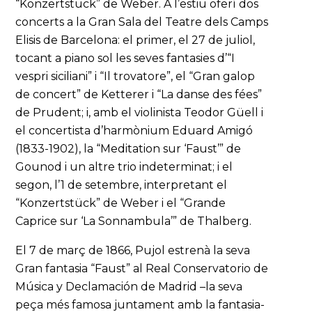
“Konzertstück” de Weber. A l’estiu oferí dos
concerts a la Gran Sala del Teatre dels Camps
Elisis de Barcelona: el primer, el 27 de juliol,
tocant a piano sol les seves fantasies d’“I
vespri siciliani” i “Il trovatore”, el “Gran galop
de concert” de Ketterer i “La danse des fées”
de Prudent; i, amb el violinista Teodor Güell i
el concertista d’harmònium Eduard Amigó
(1833-1902), la “Meditation sur ‘Faust’” de
Gounod i un altre trio indeterminat; i el
segon, l’1 de setembre, interpretant el
“Konzertstück” de Weber i el “Grande
Caprice sur ‘La Sonnambula’” de Thalberg.
El 7 de març de 1866, Pujol estrenà la seva
Gran fantasia “Faust” al Real Conservatorio de
Música y Declamación de Madrid –la seva
peça més famosa juntament amb la fantasia-