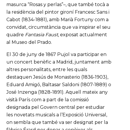
masurca “Rosas y perlas”–, que també tocà a
la residència del pintor gironí Francesc Sans i
Cabot (1834-1881), amb Marià Fortuny com a
convidat, circumstància que va inspirar el seu
quadre
Fantasia Faust
, exposat actualment
al Museo del Prado.
El 30 de juny de 1867 Pujol va participar en
un concert benèfic a Madrid, juntament amb
altres personalitats, entre les quals
destaquen Jesús de Monasterio (1836-1903),
Eduard Amigó, Baltasar Saldoni (1807-1889) o
José Inzenga (1828-1891). Aquell mateix any
visità París com a part de la comissió
designada pel Govern central per estudiar
les novetats musicals a l’Exposició Universal,
on sembla que també va ser designat per la
fàbrica Érard per donar a conèixer als