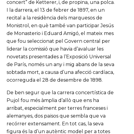
concert” de Ketterer, i, de propina, una polca.
I la darrera, el 13 de febrer de 1897, en un
recital a la residència dels marquesos de
Monistrol, en què també van participar Jesús
de Monasterio i Eduard Amigó, el mateix mes
que fou seleccionat pel Govern central per
liderar la comissió que havia d’avaluar les
novetats presentades a l’Exposició Universal
de París, només un any i mig abans de la seva
sobtada mort, a causa d’una afecció cardíaca,
ocorreguda el 28 de desembre de 1898.
De ben segur que la carrera concertística de
Pujol fou més àmplia d’allò que ens ha
arribat, especialment per terres franceses i
alemanyes, dos països que sembla que va
recórrer extensament. En tot cas, la seva
figura és la d’un autèntic model per a totes