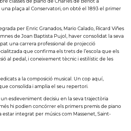
ebre classes de piano de Charles de Bériot a
 una plaça al Conservatori, on obté el 1893 el primer
ntegrada per Enric Granados, Mario Calado, Ricard Viñes
umnes de Joan Baptista Pujol, haver consolidat la seva
upat una carrera professional de projecció
alitzada que confirma els trets de l’escola que els
ió al pedal, i coneixement tècnic i estilístic de les
edicats a la composició musical. Un cop aquí,
 que consolida i amplia el seu repertori.
 un esdeveniment decisiu en la seva trajectòria
 només hi podien concórrer els primers premis de piano
va estar integrat per músics com Massenet, Saint-