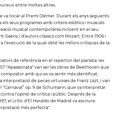
ureux entre moltes altres.
e va tocar al Premi Diémer. Durant els anys següents
 els seus programes amb criteris estètics i musicals
a creació musical contemporània incloent en el seu
t-Saëns, i d'autors clàssics com Mozart. Entre 1906 i
s a l’execució de la qual obté les millors crítiques de la
ors de referència en el repertori del pianista: les
op. 57 "Apassionata" van ser les obres de Beethoven que
l compositor amb qui es va sentir més identificat;
 interpretació de peces virtuoses de Franz Liszt, i van
del “Carnaval” op. 9 de Schumann, que va interpretar
contra l'opinió de crítica i públic. Després de la
97, el crític d’El Heraldo de Madrid va escriure:
rpretació més perfecta".