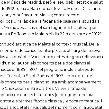
 de Música de Madrid, però el seu dèbil estat de salut
l de 1912 torna a Barcelona (Revista Musical Catalana,
eix any mor Joaquim Malats; com a record i
l·loca una làpida a la façana de casa seva, situada al
 “En aquesta casa, el seu fogar artístic, plorat per
 pianista En Joaquim Malats el dia 22 d’octubre de 1912”.
ntribució artística de Malats al context musical. De la
 nombre de concerts interpretats al llarg de la seva
ssic i romàntic. Van ser projectes de gran rellevància
d'un sol autor; els concerts per a dos pianos al
ados el 1899 i 1907 (el programa incloïa obres de
 i Fischof) o Saint-Saëns el 1907 (amb obres del
i els concerts per a piano solista amb acompanyament
 o Crickboom entre d'altres. Va ser artífex de
amació de concerts històrics (el programa incloïa
 sota els termes "època clàssica", "època romàntica" i
incipals societats musicals del moment com la Societat