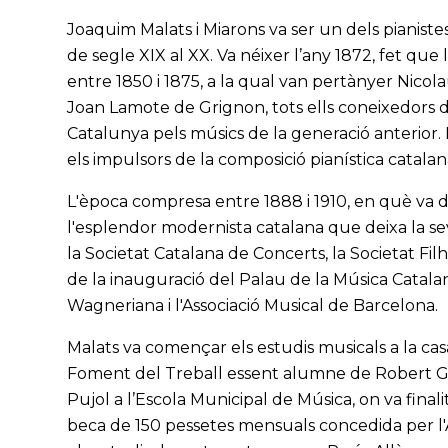
Joaquim Malats i Miarons va ser un dels pianis
de segle XIX al XX. Va néixer l’any 1872, fet que
entre 1850 i 1875, a la qual van pertànyer Nicol
Joan Lamote de Grignon, tots ells coneixedors d
Catalunya pels músics de la generació anterior.
els impulsors de la composició pianística catalana
L'època compresa entre 1888 i 1910, en què va de
l'esplendor modernista catalana que deixa la s
la Societat Catalana de Concerts, la Societat Fi
de la inauguració del Palau de la Música Catalana i
Wagneriana i l'Associació Musical de Barcelona.
Malats va començar els estudis musicals a la casa 
Foment del Treball essent alumne de Robert Gob
Pujol a l’Escola Municipal de Música, on va finali
beca de 150 pessetes mensuals concedida per l