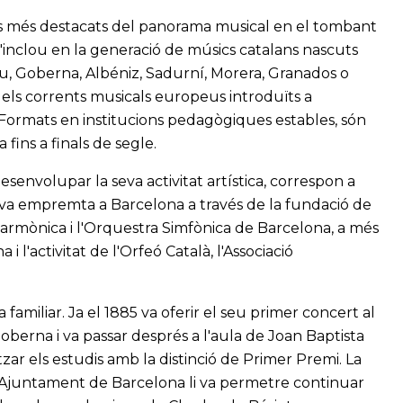
tes més destacats del panorama musical en el tombant
 l'inclou en la generació de músics catalans nascuts
au, Goberna, Albéniz, Sadurní, Morera, Granados o
els corrents musicals europeus introduïts a
 Formats en institucions pedagògiques estables, són
 fins a finals de segle.
senvolupar la seva activitat artística, correspon a
eva empremta a Barcelona a través de la fundació de
lharmònica i l'Orquestra Simfònica de Barcelona, a més
 l'activitat de l'Orfeó Català, l'Associació
familiar. Ja el 1885 va oferir el seu primer concert al
erna i va passar després a l'aula de Joan Baptista
tzar els estudis amb la distinció de Primer Premi. La
'Ajuntament de Barcelona li va permetre continuar