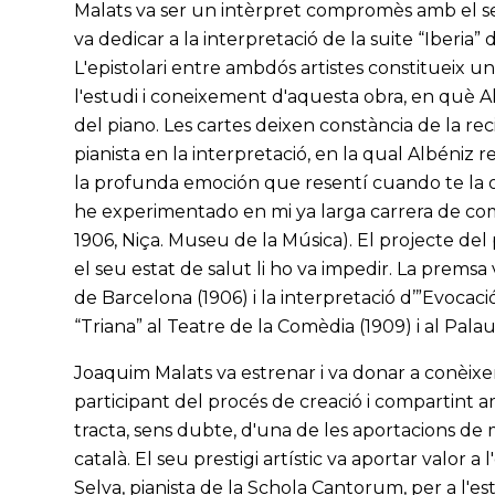
Malats va ser un intèrpret compromès amb el seu
va dedicar a la interpretació de la suite “Iberia” 
L'epistolari entre ambdós artistes constitueix 
l'estudi i coneixement d'aquesta obra, en què Al
del piano. Les cartes deixen constància de la recip
pianista en la interpretació, en la qual Albéniz r
la profunda emoción que resentí cuando te la oí
he experimentado en mi ya larga carrera de com
1906, Niça. Museu de la Música). El projecte del p
el seu estat de salut li ho va impedir. La premsa 
de Barcelona (1906) i la interpretació d’”Evocación
“Triana” al Teatre de la Comèdia (1909) i al Palau
Joaquim Malats va estrenar i va donar a conèixer 
participant del procés de creació i compartint am
tracta, sens dubte, d'una de les aportacions de
català. El seu prestigi artístic va aportar valor a 
Selva, pianista de la Schola Cantorum, per a l'es