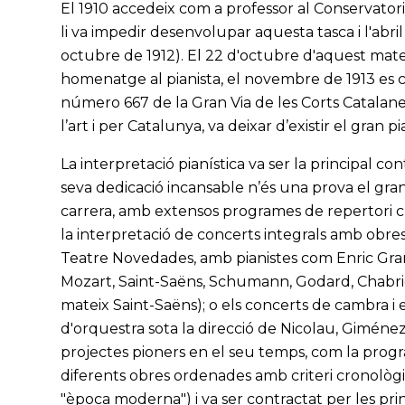
El 1910 accedeix com a professor al Conservatori
li va impedir desenvolupar aquesta tasca i l'abri
octubre de 1912). El 22 d'octubre d'aquest mat
homenatge al pianista, el novembre de 1913 es co
número 667 de la Gran Via de les Corts Catalanes:
l’art i per Catalunya, va deixar d’existir el gran
La interpretació pianística va ser la principal co
seva dedicació incansable n’és una prova el gran
carrera, amb extensos programes de repertori clà
la interpretació de concerts integrals amb obres 
Teatre Novedades, amb pianistes com Enric Gran
Mozart, Saint-Saëns, Schumann, Godard, Chabrier
mateix Saint-Saëns); o els concerts de cambra 
d'orquestra sota la direcció de Nicolau, Giménez
projectes pioners en el seu temps, com la progr
diferents obres ordenades amb criteri cronològic
"època moderna") i va ser contractat per les pr