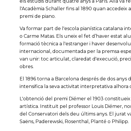
els estudis durant quatre anys a París. Allà va r
l'Acadèmia Schaller fins al 1890 quan accedeix a
premi de piano.
Va formar part de l'escola pianística catalana i
o Carme Matas. Els uneix el fet d’haver estat al
formació tècnica a l'estranger i haver desenvol
internacional, documentada per la premsa especi
van unir: toc articulat, claredat d'execució, precis
obres.
El 1896 torna a Barcelona després de dos anys d
intensifica la seva activitat interpretativa alhora
L'obtenció del premi Diémer el 1903 constitueix
artística. Instituït pel professor Louis Diémer,
del Conservatori dels deu últims anys. El jurat 
Saëns, Paderewski, Rosenthal, Planté o Philipp.