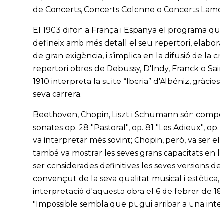
de Concerts, Concerts Colonne o Concerts Lamo
El 1903 difon a França i Espanya el programa qu
defineix amb més detall el seu repertori, elabora
de gran exigència, i s’implica en la difusió de l
repertori obres de Debussy, D'Indy, Franck o Sain
1910 interpreta la suite “Iberia” d'Albéniz, gràcie
seva carrera.
Beethoven, Chopin, Liszt i Schumann són composit
sonates op. 28 "Pastoral", op. 81 "Les Adieux", 
va interpretar més sovint; Chopin, però, va ser e
també va mostrar les seves grans capacitats en la
ser considerades definitives les seves versions 
convençut de la seva qualitat musical i estètica, 
interpretació d'aquesta obra el 6 de febrer de 18
"Impossible sembla que pugui arribar a una inte