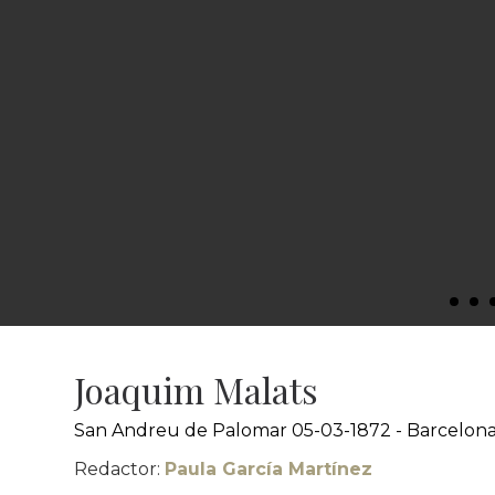
Recital al Teatre Novedades, 1909
© Fons Joaquim Malats. Arxiu del Museu de la Música d
Joaquim Malats
San Andreu de Palomar 05-03-1872 - Barcelona
Redactor:
Paula García Martínez