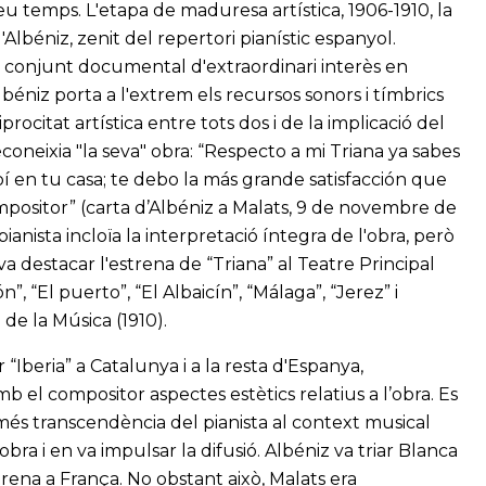
 temps. L'etapa de maduresa artística, 1906-1910, la
d'Albéniz, zenit del repertori pianístic espanyol.
un conjunt documental d'extraordinari interès en
béniz porta a l'extrem els recursos sonors i tímbrics
rocitat artística entre tots dos i de la implicació del
econeixia "la seva" obra: “Respecto a mi Triana ya sabes
 en tu casa; te debo la más grande satisfacción que
positor” (carta d’Albéniz a Malats, 9 de novembre de
ianista incloïa la interpretació íntegra de l'obra, però
va destacar l'estrena de “Triana” al Teatre Principal
”, “El puerto”, “El Albaicín”, “Málaga”, “Jerez” i
 de la Música (1910).
“Iberia” a Catalunya i a la resta d'Espanya,
b el compositor aspectes estètics relatius a l’obra. Es
 més transcendència del pianista al context musical
l'obra i en va impulsar la difusió. Albéniz va triar Blanca
trena a França. No obstant això, Malats era