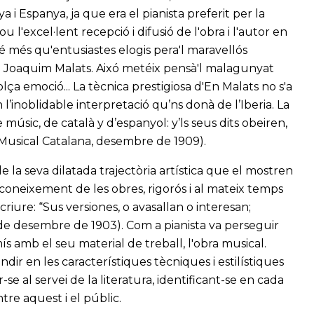
a i Espanya, ja que era el pianista preferit per la
l'excel·lent recepció i difusió de l'obra i l'autor en
é més qu'entusiastes elogis pera'l maravellós
en Joaquim Malats. Aixó metéix pensà'l malagunyat
lça emoció... La tècnica prestigiosa d'En Malats no s'a
’inoblidable interpretació qu’ns donà de l’Iberia. La
úsic, de català y d’espanyol: y’ls seus dits obeiren,
a Musical Catalana, desembre de 1909).
de la seva dilatada trajectòria artística que el mostren
neixement de les obres, rigorós i al mateix temps
criure: “Sus versiones, o avasallan o interesan;
de desembre de 1903). Com a pianista va perseguir
s amb el seu material de treball, l'obra musical.
ndir en les característiques tècniques i estilístiques
-se al servei de la literatura, identificant-se en cada
ntre aquest i el públic.