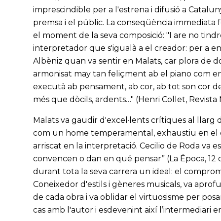
imprescindible per a l'estrena i difusió a Cataluny
premsa i el públic. La conseqüència immediata fou 
el moment de la seva composició: "I are no tindr
interpretador que s'igualà a el creador: per a 
Albèniz quan va sentir en Malats, car plora de do
armonisat may tan feliçment ab el piano com en l
executà ab pensament, ab cor, ab tot son cor de m
més que dòcils, ardents…" (Henri Collet, Revist
Malats va gaudir d'excel·lents crítiques al llarg 
com un home temperamental, exhaustiu en el co
arriscat en la interpretació. Cecilio de Roda va es
convencen o dan en qué pensar” (La Época, 12 
durant tota la seva carrera un ideal: el compromí
Coneixedor d'estils i gèneres musicals, va aprofu
de cada obra i va oblidar el virtuosisme per posar
cas amb l'autor i esdevenint així l’intermediari e