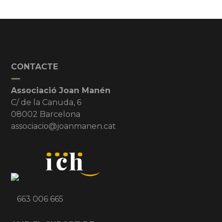
CONTACTE
Associació Joan Manén
C/ de la Canuda, 6
08002 Barcelona
associacio@joanmanen.cat
663 006 665