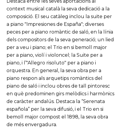
Destaca entre les seves aportacions al
context musical català la seva dedicació a la
composició. El seu catàleg inclou la suite per
a piano "Impresiones de España"; diverses
peces per a piano romàntic de saló, en la línia
dels compositors de la seva generació; un lied
per a veu i piano; el Trio en si bemoll major
per a piano, violí i violoncel; la Suite per a
piano, i l’"Allegro risoluto" per a piano i
orquestra. En general, la seva obra per a
piano respon als arquetips romàntics del
piano de saló i inclou obres de tall pintoresc
en què predominen girs melòdics i harmònics
de caràcter andalús. Destaca la “Serenata
española” per la seva difusió, i el Trio en si
bemoll major compost el 1898, la seva obra
de més envergadura.