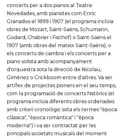
concerts per a dos pianos al Teatre
Novedades, amb pianistes com Enric
Granados el 1899 i 1907 (el programa incloïa
obres de Mozart, Saint-Saëns, Schumann,
Godard, Chabrier i Fischof) o Saint-Saëns el
1907 (amb obres del mateix Saint-Saëns); o
els concerts de cambra i els concerts per a
piano solista amb acompanyament
d'orquestra sota la direcció de Nicolau,
Giménez o Crickboom entre d'altres. Va ser
artífex de projectes pioners en el seu temps,
com la programació de concerts històrics (el
programa incloïa diferents obres ordenades
amb criteri cronològic sota els termes "època
clàssica", "època romàntica" i "època
moderna") i va ser contractat per les
principals societats musicals del moment