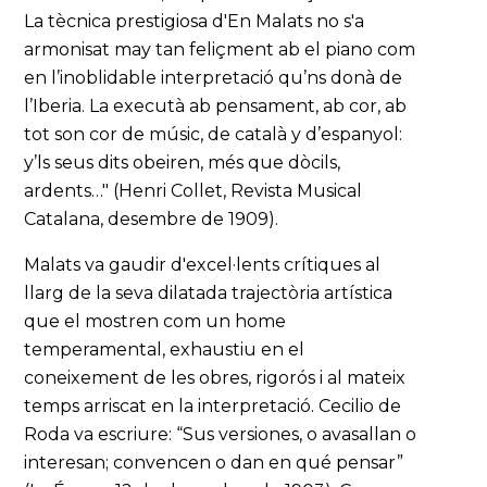
La tècnica prestigiosa d'En Malats no s'a
armonisat may tan feliçment ab el piano com
en l’inoblidable interpretació qu’ns donà de
l’Iberia. La executà ab pensament, ab cor, ab
tot son cor de músic, de català y d’espanyol:
y’ls seus dits obeiren, més que dòcils,
ardents…" (Henri Collet, Revista Musical
Catalana, desembre de 1909).
Malats va gaudir d'excel·lents crítiques al
llarg de la seva dilatada trajectòria artística
que el mostren com un home
temperamental, exhaustiu en el
coneixement de les obres, rigorós i al mateix
temps arriscat en la interpretació. Cecilio de
Roda va escriure: “Sus versiones, o avasallan o
interesan; convencen o dan en qué pensar”