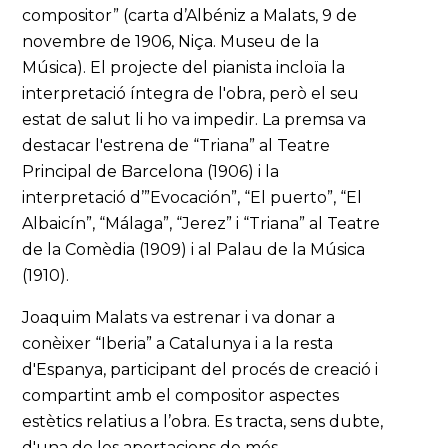
compositor” (carta d’Albéniz a Malats, 9 de
novembre de 1906, Niça. Museu de la
Música). El projecte del pianista incloïa la
interpretació íntegra de l'obra, però el seu
estat de salut li ho va impedir. La premsa va
destacar l'estrena de “Triana” al Teatre
Principal de Barcelona (1906) i la
interpretació d’”Evocación”, “El puerto”, “El
Albaicín”, “Málaga”, “Jerez” i “Triana” al Teatre
de la Comèdia (1909) i al Palau de la Música
(1910).
Joaquim Malats va estrenar i va donar a
conèixer “Iberia” a Catalunya i a la resta
d'Espanya, participant del procés de creació i
compartint amb el compositor aspectes
estètics relatius a l’obra. Es tracta, sens dubte,
d'una de les aportacions de més