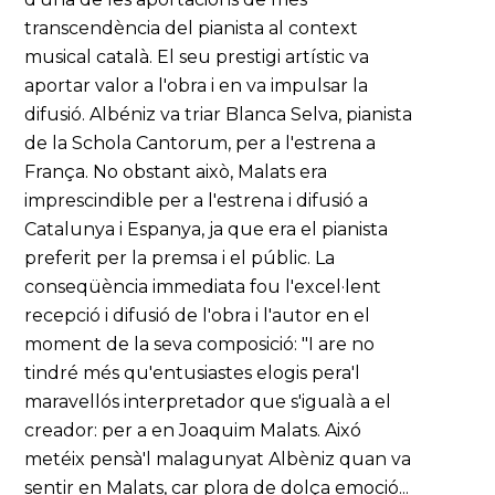
transcendència del pianista al context
musical català. El seu prestigi artístic va
aportar valor a l'obra i en va impulsar la
difusió. Albéniz va triar Blanca Selva, pianista
de la Schola Cantorum, per a l'estrena a
França. No obstant això, Malats era
imprescindible per a l'estrena i difusió a
Catalunya i Espanya, ja que era el pianista
preferit per la premsa i el públic. La
conseqüència immediata fou l'excel·lent
recepció i difusió de l'obra i l'autor en el
moment de la seva composició: "I are no
tindré més qu'entusiastes elogis pera'l
maravellós interpretador que s'igualà a el
creador: per a en Joaquim Malats. Aixó
metéix pensà'l malagunyat Albèniz quan va
sentir en Malats, car plora de dolça emoció...