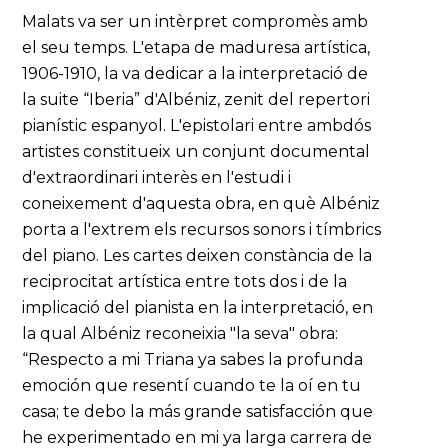
Malats va ser un intèrpret compromès amb
el seu temps. L'etapa de maduresa artística,
1906-1910, la va dedicar a la interpretació de
la suite “Iberia” d'Albéniz, zenit del repertori
pianístic espanyol. L'epistolari entre ambdós
artistes constitueix un conjunt documental
d'extraordinari interès en l'estudi i
coneixement d'aquesta obra, en què Albéniz
porta a l'extrem els recursos sonors i tímbrics
del piano. Les cartes deixen constància de la
reciprocitat artística entre tots dos i de la
implicació del pianista en la interpretació, en
la qual Albéniz reconeixia "la seva" obra:
“Respecto a mi Triana ya sabes la profunda
emoción que resentí cuando te la oí en tu
casa; te debo la más grande satisfacción que
he experimentado en mi ya larga carrera de