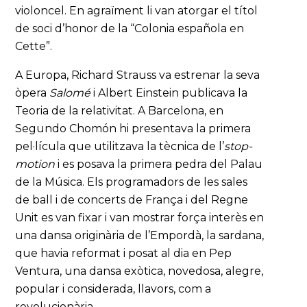
violoncel. En agraïment li van atorgar el títol
de soci d’honor de la “Colonia española en
Cette”.
A Europa, Richard Strauss va estrenar la seva
òpera
Salomé
i Albert Einstein publicava la
Teoria de la relativitat. A Barcelona, en
Segundo Chomón hi presentava la primera
pel·lícula que utilitzava la tècnica de l’
stop-
motion
i es posava la primera pedra del Palau
de la Música. Els programadors de les sales
de ball i de concerts de França i del Regne
Unit es van fixar i van mostrar força interès en
una dansa originària de l’Empordà, la sardana,
que havia reformat i posat al dia en Pep
Ventura, una dansa exòtica, novedosa, alegre,
popular i considerada, llavors, com a
revolucionària.