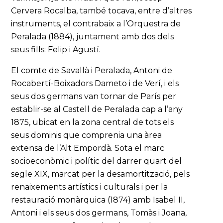
Cervera Rocalba, també tocava, entre d’altres
instruments, el contrabaix a l’Orquestra de
Peralada (1884), juntament amb dos dels
seus fills: Felip i Agustí.
El comte de Savallà i Peralada, Antoni de
Rocabertí-Boixadors Dameto i de Verí, i els
seus dos germans van tornar de París per
establir-se al Castell de Peralada cap a l’any
1875, ubicat en la zona central de tots els
seus dominis que comprenia una àrea
extensa de l’Alt Empordà. Sota el marc
socioeconòmic i polític del darrer quart del
segle XIX, marcat per la desamortització, pels
renaixements artístics i culturals i per la
restauració monàrquica (1874) amb Isabel II,
Antoni i els seus dos germans, Tomàs i Joana,