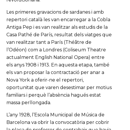
Les primeres gravacions de sardanes i amb
repertori català les van encarregar a la Cobla
Antiga Pep i es van realitzar als estudis de la
Casa Pathé de París, resultat dels viatges que
van realitzar tant a París (Théâtre de
l’Odéon) com a Londres (Coliseum Theatre
actualment English National Opera) entre
els anys 1908 i 1913. En aquesta etapa, també
els van proposar la contractació per anar a
Nova York a oferir-ne el repertori,
oportunitat que varen desestimar per motius
familiars i perquè l’absència hagués estat
massa perllongada.
L’any 1928, l’Escola Municipal de Música de
Barcelona va obrir la convocatòria per cobrir
la plaça de professor de contrabaix que havia