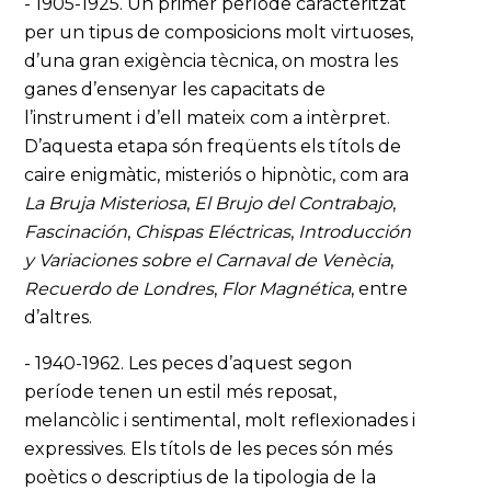
- 1905-1925. Un primer període caracteritzat
per un tipus de composicions molt virtuoses,
d’una gran exigència tècnica, on mostra les
ganes d’ensenyar les capacitats de
l’instrument i d’ell mateix com a intèrpret.
D’aquesta etapa són freqüents els títols de
caire enigmàtic, misteriós o hipnòtic, com ara
La Bruja Misteriosa
,
El Brujo del Contrabajo
,
Fascinación
,
Chispas Eléctricas
,
Introducción
y Variaciones sobre el Carnaval de Venècia
,
Recuerdo de Londres
,
Flor Magnética
, entre
d’altres.
- 1940-1962. Les peces d’aquest segon
període tenen un estil més reposat,
melancòlic i sentimental, molt reflexionades i
expressives. Els títols de les peces són més
poètics o descriptius de la tipologia de la