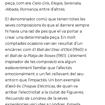
peça, com ara
Cielo Gris
,
Elegía
,
Serenata
,
Albada
,
Romanza
, entre d’altres.
El denominador comú que tenen totes les
seves composicions és que al darrere sempre
hi havia una raó de pes que el va portar a
crear una determinada peça. En molt
comptades ocasions van ser resultat d’un
encàrrec com
El Ball del Drac d’Olot
(1940) o
el
Ball de la Platja de Roses
(1951). L’element
inspirador de les composició era algun
esdeveniment familiar que l’afectés
emocionalment o un fet rellevant del seu
entorn que l’impactés. Un bon exemple
d’això és
Chispas Eléctricas
, de quan va
arribar l’electricitat a la ciutat de Figueres;
Recuerdo de Londres
, de la seves
experiències viscudes a Londres,
Estrella