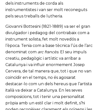
dels instruments de corda als
instrumentistes i van ser molt reconeguts
pels seus treballs de lutheria.
Giovanni Bottesini (1821-1889) va ser el gran
divulgador i pedagog del contrabaix com a
instrument solista, fet molt novedós a
l’època. Tenia com a base tècnica l’ús de l’arc
denominat com
arc franc
ès
. El seu impuls
creatiu, pedagògic i artístic va arribar a
Catalunya i va influir enormement Josep
Cervera, de tal manera que, tot i que no van
coincidir en el temps, no és agosarat
destacar-lo com un dels hereus que l’artista
italià va deixar a Catalunya. En les seves
composicions, tot i tenir una personalitat
pròpia amb un estil clar i molt definit, s’hi
poden reconèixer clarament els orígens i les