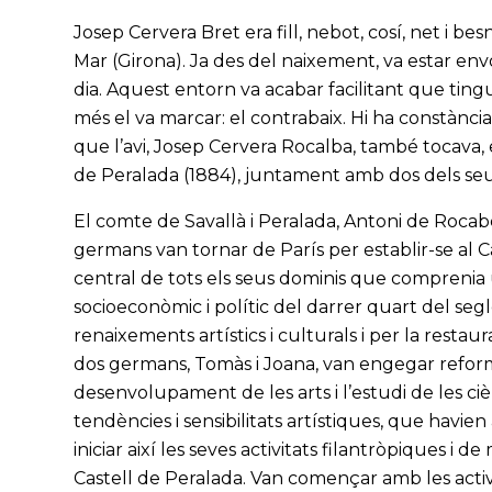
Josep Cervera Bret era fill, nebot, cosí, net i be
Mar (Girona). Ja des del naixement, va estar env
dia. Aquest entorn va acabar facilitant que tin
més el va marcar: el contrabaix. Hi ha constància
que l’avi, Josep Cervera Rocalba, també tocava, 
de Peralada (1884), juntament amb dos dels seus f
El comte de Savallà i Peralada, Antoni de Rocabe
germans van tornar de París per establir-se al C
central de tots els seus dominis que comprenia
socioeconòmic i polític del darrer quart del segl
renaixements artístics i culturals i per la restau
dos germans, Tomàs i Joana, van engegar reform
desenvolupament de les arts i l’estudi de les ci
tendències i sensibilitats artístiques, que havien
iniciar així les seves activitats filantròpiques i 
Castell de Peralada. Van començar amb les activi