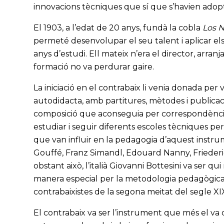
innovacions tècniques que sí que s’havien adopt
El 1903, a l’edat de 20 anys, fundà la cobla
Los N
permeté desenvolupar el seu talent i aplicar el
anys d’estudi. Ell mateix n’era el director, arran
formació no va perdurar gaire.
La iniciació en el contrabaix li venia donada per
autodidacta, amb partitures, mètodes i publicac
composició que aconseguia per correspondència d
estudiar i seguir diferents escoles tècniques per
que van influir en la pedagogia d’aquest instru
Gouffé, Franz Simandl, Edouard Nanny, Frieder
obstant això, l’italià Giovanni Bottesini va ser qu
manera especial per la metodologia pedagògica i
contrabaixistes de la segona meitat del segle XIX
El contrabaix va ser l’instrument que més el va