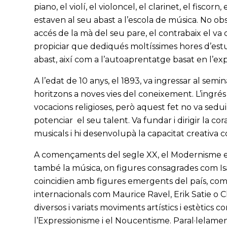
piano, el violí, el violoncel, el clarinet, el fiscorn
estaven al seu abast a l’escola de música. No obs
accés de la mà del seu pare, el contrabaix el va
propiciar que dediqués moltíssimes hores d’estud
abast, així com a l’autoaprentatge basat en l’ex
A l’edat de 10 anys, el 1893, va ingressar al semi
horitzons a noves vies del coneixement. L’ingré
vocacions religioses, però aquest fet no va sedui
potenciar el seu talent. Va fundar i dirigir la c
musicals i hi desenvolupà la capacitat creativa
A començaments del segle XX, el Modernisme esta
també la música, on figures consagrades com Is
coincidien amb figures emergents del país, com
internacionals com Maurice Ravel, Erik Satie o 
diversos i variats moviments artístics i estètics 
l’Expressionisme i el Noucentisme. Paral·lelament