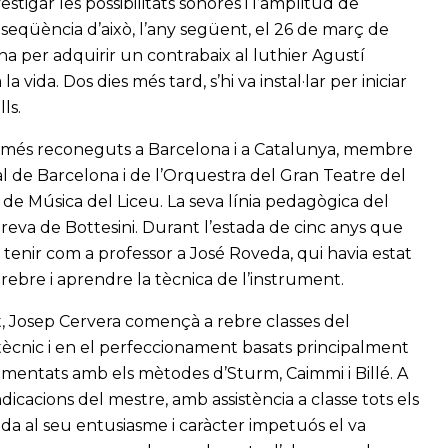
estigar les possibilitats sonores i l’amplitud de
nseqüència d’això, l’any següent, el 26 de març de
na per adquirir un contrabaix al luthier Agustí
vida. Dos dies més tard, s’hi va instal·lar per iniciar
ls.
s més reconeguts a Barcelona i a Catalunya, membre
l de Barcelona i de l’Orquestra del Gran Teatre del
i de Música del Liceu. La seva línia pedagògica del
ereva de Bottesini. Durant l’estada de cinc anys que
va tenir com a professor a José Roveda, qui havia estat
rebre i aprendre la tècnica de l’instrument.
nt, Josep Cervera començà a rebre classes del
i tècnic i en el perfeccionament basats principalment
ementats amb els mètodes d’Sturm, Caimmi i Billé. A
indicacions del mestre, amb assistència a classe tots els
gida al seu entusiasme i caràcter impetuós el va