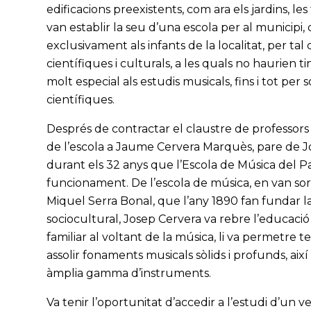
edificacions preexistents, com ara els jardins, les
van establir la seu d’una escola per al municipi
exclusivament als infants de la localitat, per ta
científiques i culturals, a les quals no haurien 
molt especial als estudis musicals, fins i tot per 
científiques.
Després de contractar el claustre de professors p
de l’escola a Jaume Cervera Marquès, pare de 
durant els 32 anys que l’Escola de Música del Pa
funcionament. De l’escola de música, en van so
Miquel Serra Bonal, que l’any 1890 fan fundar l
sociocultural, Josep Cervera va rebre l’educaci
familiar al voltant de la música, li va permetre t
assolir fonaments musicals sòlids i profunds, ai
àmplia gamma d’instruments.
Va tenir l’oportunitat d’accedir a l’estudi d’un 