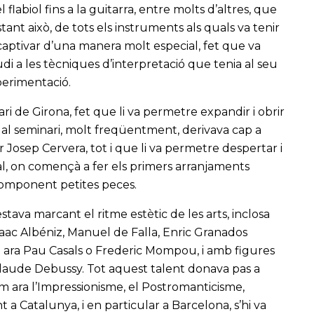
, el flabiol fins a la guitarra, entre molts d’altres, que
tant això, de tots els instruments als quals va tenir
 captivar d’una manera molt especial, fet que va
i a les tècniques d’interpretació que tenia al seu
perimentació.
nari de Girona, fet que li va permetre expandir i obrir
s al seminari, molt freqüentment, derivava cap a
r Josep Cervera, tot i que li va permetre despertar i
oral, on començà a fer els primers arranjaments
 component petites peces.
va marcant el ritme estètic de les arts, inclosa
aac Albéniz, Manuel de Falla, Enric Granados
 ara Pau Casals o Frederic Mompou, i amb figures
Claude Debussy. Tot aquest talent donava pas a
com ara l’Impressionisme, el Postromanticisme,
 a Catalunya, i en particular a Barcelona, s’hi va