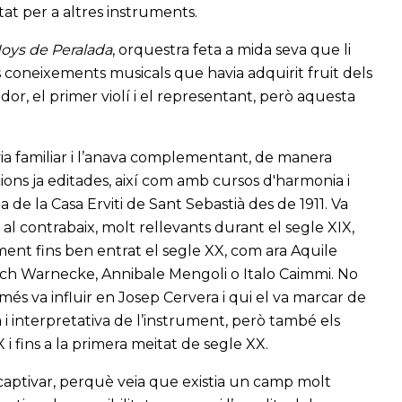
at per a altres instruments.
oys de Peralada
, orquestra feta a mida seva que li
s coneixements musicals que havia adquirit fruit dels
jador, el primer violí i el representant, però aquesta
 via familiar i l’anava complementant, de manera
ions ja editades, així com amb cursos d'harmonia i
e la Casa Erviti de Sant Sebastià des de 1911. Va
 al contrabaix, molt rellevants durant el segle XIX,
ment fins ben entrat el segle XX, com ara Aquile
ich Warnecke, Annibale Mengoli o Italo Caimmi. No
i més va influir en Josep Cervera i qui el va marcar de
 interpretativa de l’instrument, però també els
 i fins a la primera meitat de segle XX.
 captivar, perquè veia que existia un camp molt