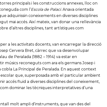
 torres principals i les construccions annexes, lloc on
, coneguda com l’
Escola de Palaci
. Anava orientada
l que adquirissin coneixements en diverses disciplines
tingut mai accés. Així mateix, van donar una rellevància
sobre d’altres disciplines, tant artístiques com
er a les activitats docents, van encarregar la direcció
Josep Cervera Bret, càrrec que va desenvolupar
lau de Peralada (1882 – 1914) va estar en
rtir músics reconeguts com ara els germans Josep i
a cobla La Principal de Peralada. En aquest context
ó escolar que, superposada amb el particular ambient
enir accés fluid a diverses disciplines del coneixement,
xí com dominar les tècniques interpretatives d’una
ventall molt ampli d’instruments, que van des del