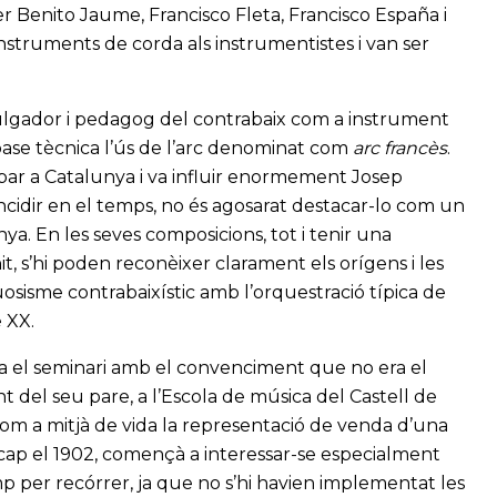
er Benito Jaume, Francisco Fleta, Francisco España i
instruments de corda als instrumentistes i van ser
ivulgador i pedagog del contrabaix com a instrument
 base tècnica l’ús de l’arc denominat com
arc franc
ès
.
ribar a Catalunya i va influir enormement Josep
ncidir en el temps, no és agosarat destacar-lo com un
unya. En les seves composicions, tot i tenir una
it, s’hi poden reconèixer clarament els orígens i les
tuosisme contrabaixístic amb l’orquestració típica de
e XX.
ixa el seminari amb el convenciment que no era el
nt del seu pare, a l’Escola de música del Castell de
com a mitjà de vida la representació de venda d’una
ap el 1902, començà a interessar-se especialment
 per recórrer, ja que no s’hi havien implementat les