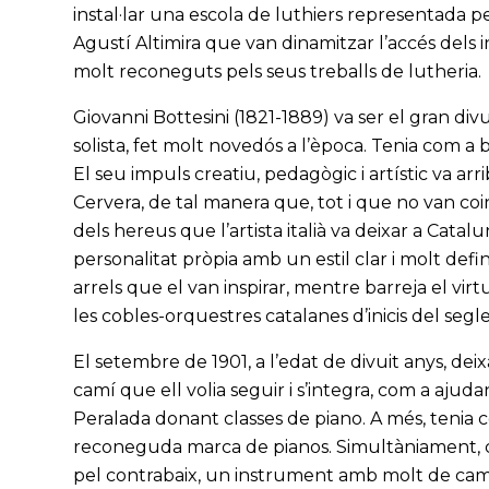
instal·lar una escola de luthiers representada p
Agustí Altimira que van dinamitzar l’accés dels 
molt reconeguts pels seus treballs de lutheria.
Giovanni Bottesini (1821-1889) va ser el gran d
solista, fet molt novedós a l’època. Tenia com a
El seu impuls creatiu, pedagògic i artístic va ar
Cervera, de tal manera que, tot i que no van coi
dels hereus que l’artista italià va deixar a Catal
personalitat pròpia amb un estil clar i molt defin
arrels que el van inspirar, mentre barreja el vir
les cobles-orquestres catalanes d’inicis del segl
El setembre de 1901, a l’edat de divuit anys, de
camí que ell volia seguir i s’integra, com a ajuda
Peralada donant classes de piano. A més, tenia 
reconeguda marca de pianos. Simultàniament, c
pel contrabaix, un instrument amb molt de camp