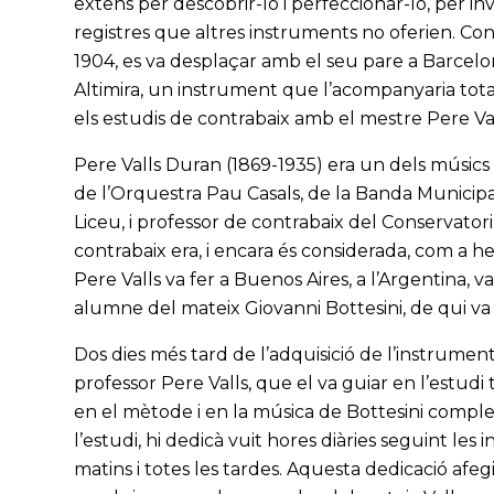
extens per descobrir-lo i perfeccionar-lo, per inv
registres que altres instruments no oferien. Co
1904, es va desplaçar amb el seu pare a Barcelo
Altimira, un instrument que l’acompanyaria tota la 
els estudis de contrabaix amb el mestre Pere Val
Pere Valls Duran (1869-1935) era un dels músic
de l’Orquestra Pau Casals, de la Banda Municipa
Liceu, i professor de contrabaix del Conservator
contrabaix era, i encara és considerada, com a h
Pere Valls va fer a Buenos Aires, a l’Argentina, 
alumne del mateix Giovanni Bottesini, de qui va 
Dos dies més tard de l’adquisició de l’instrume
professor Pere Valls, que el va guiar en l’estud
en el mètode i en la música de Bottesini compl
l’estudi, hi dedicà vuit hores diàries seguint les 
matins i totes les tardes. Aquesta dedicació afe