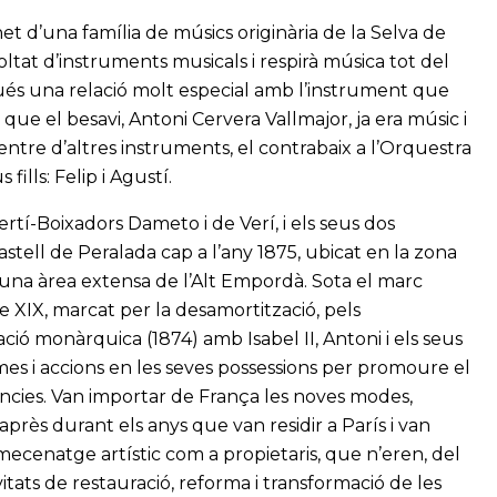
snet d’una família de músics originària de la Selva de
oltat d’instruments musicals i respirà música tot del
gués una relació molt especial amb l’instrument que
 que el besavi, Antoni Cervera Vallmajor, ja era músic i
entre d’altres instruments, el contrabaix a l’Orquestra
ills: Felip i Agustí.
rtí-Boixadors Dameto i de Verí, i els seus dos
astell de Peralada cap a l’any 1875, ubicat en la zona
 una àrea extensa de l’Alt Empordà. Sota el marc
e XIX, marcat per la desamortització, pels
ració monàrquica (1874) amb Isabel II, Antoni i els seus
es i accions en les seves possessions per promoure el
ències. Van importar de França les noves modes,
 après durant els anys que van residir a París i van
de mecenatge artístic com a propietaris, que n’eren, del
tats de restauració, reforma i transformació de les