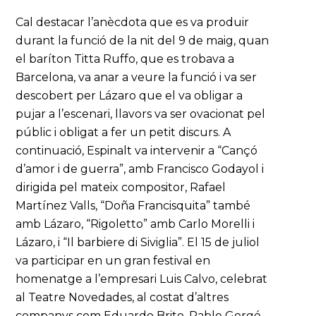
Cal destacar l’anècdota que es va produir
durant la funció de la nit del 9 de maig, quan
el baríton Titta Ruffo, que es trobava a
Barcelona, va anar a veure la funció i va ser
descobert per Lázaro que el va obligar a
pujar a l’escenari, llavors va ser ovacionat pel
públic i obligat a fer un petit discurs. A
continuació, Espinalt va intervenir a “Cançó
d’amor i de guerra”, amb Francisco Godayol i
dirigida pel mateix compositor, Rafael
Martínez Valls, “Doña Francisquita” també
amb Lázaro, “Rigoletto” amb Carlo Morelli i
Lázaro, i “Il barbiere di Siviglia”. El 15 de juliol
va participar en un gran festival en
homenatge a l’empresari Luis Calvo, celebrat
al Teatre Novedades, al costat d’altres
companys com Eduardo Brito, Pablo Gorgé,