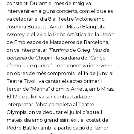
constant. Durant el mes de maig va
intervenir en alguns concerts, com el que es
va celebrar el dia 8 al Teatre Victòria amb
Josefina Bugatto, Antoni Miras i Blanquita
Assorey, o el 24 a la Peña Artística de la Unión
de Empleados de Mataderos de Barcelona,
on va interpretar
T’estimo
de Grieg,
Veu de
donzella
de Chopin i la sardana de “Cançó
d’amor i de guerra”. Lentament va intervenir
en obres de més compromís i el 14 de juny, al
Teatre Tívoli, va cantar els actes primer i
tercer de “Marina” d’Emilio Arrieta, amb Miras.
El 17 de juliol va ser contractada per
interpretar l’obra completa al Teatre
Olympia, on va debutar el juliol d’aquell
mateix dia amb grandíssim èxit al costat de
Pedro Batlle i amb la participació del tenor