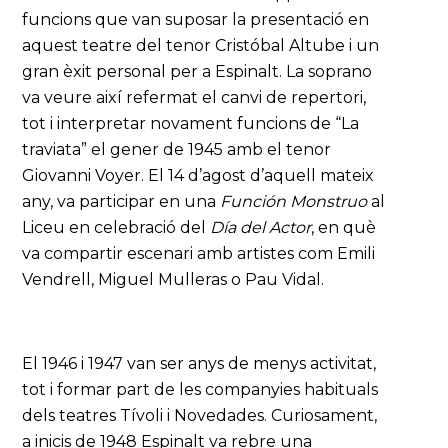
funcions que van suposar la presentació en
aquest teatre del tenor Cristóbal Altube i un
gran èxit personal per a Espinalt. La soprano
va veure així refermat el canvi de repertori,
tot i interpretar novament funcions de “La
traviata” el gener de 1945 amb el tenor
Giovanni Voyer. El 14 d’agost d’aquell mateix
any, va participar en una
Función Monstruo
al
Liceu en celebració del
Día del Actor
, en què
va compartir escenari amb artistes com Emili
Vendrell, Miguel Mulleras o Pau Vidal.
El 1946 i 1947 van ser anys de menys activitat,
tot i formar part de les companyies habituals
dels teatres Tívoli i Novedades. Curiosament,
a inicis de 1948 Espinalt va rebre una