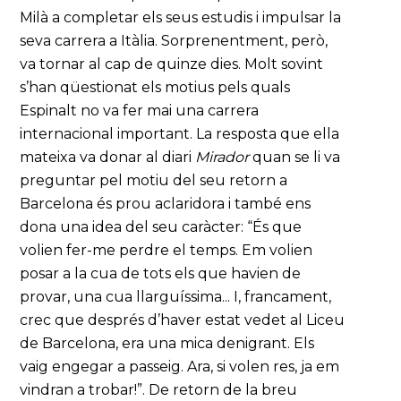
Milà a completar els seus estudis i impulsar la
seva carrera a Itàlia. Sorprenentment, però,
va tornar al cap de quinze dies. Molt sovint
s’han qüestionat els motius pels quals
Espinalt no va fer mai una carrera
internacional important. La resposta que ella
mateixa va donar al diari
Mirador
quan se li va
preguntar pel motiu del seu retorn a
Barcelona és prou aclaridora i també ens
dona una idea del seu caràcter: “És que
volien fer-me perdre el temps. Em volien
posar a la cua de tots els que havien de
provar, una cua llarguíssima... I, francament,
crec que després d’haver estat vedet al Liceu
de Barcelona, era una mica denigrant. Els
vaig engegar a passeig. Ara, si volen res, ja em
vindran a trobar!”. De retorn de la breu