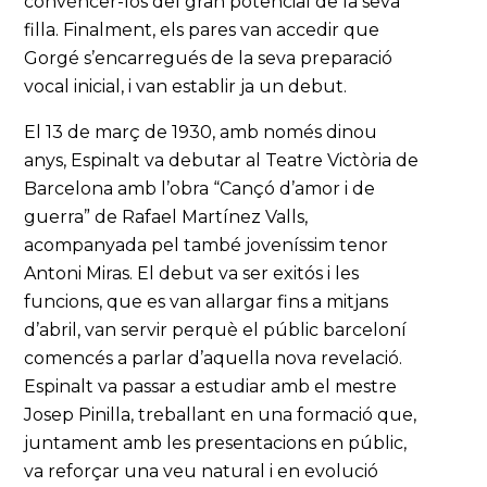
convèncer-los del gran potencial de la seva
filla. Finalment, els pares van accedir que
Gorgé s’encarregués de la seva preparació
vocal inicial, i van establir ja un debut.
El 13 de març de 1930, amb només dinou
anys, Espinalt va debutar al Teatre Victòria de
Barcelona amb l’obra “Cançó d’amor i de
guerra” de Rafael Martínez Valls,
acompanyada pel també joveníssim tenor
Antoni Miras. El debut va ser exitós i les
funcions, que es van allargar fins a mitjans
d’abril, van servir perquè el públic barceloní
comencés a parlar d’aquella nova revelació.
Espinalt va passar a estudiar amb el mestre
Josep Pinilla, treballant en una formació que,
juntament amb les presentacions en públic,
va reforçar una veu natural i en evolució