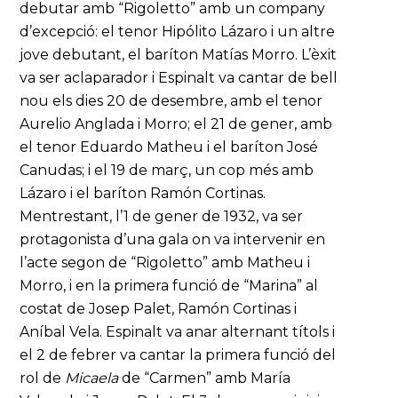
debutar amb “Rigoletto” amb un company
d’excepció: el tenor Hipólito Lázaro i un altre
jove debutant, el baríton Matías Morro. L’èxit
va ser aclaparador i Espinalt va cantar de bell
nou els dies 20 de desembre, amb el tenor
Aurelio Anglada i Morro; el 21 de gener, amb
el tenor Eduardo Matheu i el baríton José
Canudas; i el 19 de març, un cop més amb
Lázaro i el baríton Ramón Cortinas.
Mentrestant, l’1 de gener de 1932, va ser
protagonista d’una gala on va intervenir en
l’acte segon de “Rigoletto” amb Matheu i
Morro, i en la primera funció de “Marina” al
costat de Josep Palet, Ramón Cortinas i
Aníbal Vela. Espinalt va anar alternant títols i
el 2 de febrer va cantar la primera funció del
rol de
Micaela
de “Carmen” amb María