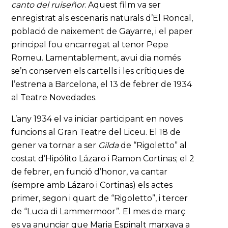
canto del ruiseñor
. Aquest film va ser
enregistrat als escenaris naturals d’El Roncal,
població de naixement de Gayarre, i el paper
principal fou encarregat al tenor Pepe
Romeu. Lamentablement, avui dia només
se’n conserven els cartells i les crítiques de
l’estrena a Barcelona, el 13 de febrer de 1934
al Teatre Novedades.
L’any 1934 el va iniciar participant en noves
funcions al Gran Teatre del Liceu. El 18 de
gener va tornar a ser
Gilda
de “Rigoletto” al
costat d’Hipólito Lázaro i Ramon Cortinas; el 2
de febrer, en funció d’honor, va cantar
(sempre amb Lázaro i Cortinas) els actes
primer, segon i quart de “Rigoletto”, i tercer
de “Lucia di Lammermoor”. El mes de març
es va anunciar que Maria Espinalt marxava a