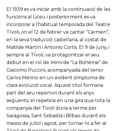
El 1939 es va iniciar amb la continuació de les
funcions al Liceu i posteriorment es va
incorporar a l’habitual temporada del Teatre
Tívoli, on el 12 de febrer va cantar “Carmen”,
en la seva traducció castellana, al costat de
Matilde Martín i Antonio Cortis. El 9 de juny, i
sempre al Tívoli, va protagonitzar el seu
debut en el rol de
Mimí
de “La Bohème” de
Giacomo Puccini, acompanyada del tenor
Carlos Merino en un evident símptoma de
clara evolució vocal. Aquest títol formaria
part del seu repertori durant els anys
següents; el repetiria en una gira que tota la
companyia del Tívoli duria a terme per
Saragossa, Sant Sebastià i Bilbao durant els
mesos de juliol i agost, per tornar-lo a fer al
Tívoli de Barcelona durant els mesos de