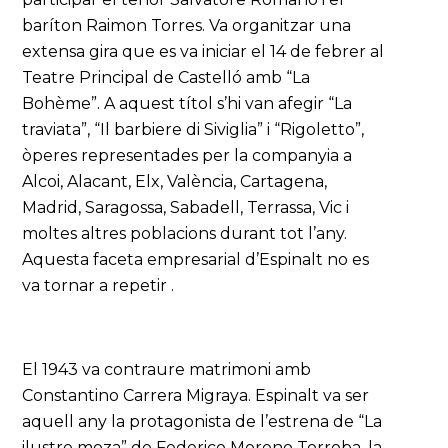
baríton Raimon Torres. Va organitzar una
extensa gira que es va iniciar el 14 de febrer al
Teatre Principal de Castelló amb “La
Bohème”. A aquest títol s’hi van afegir “La
traviata”, “Il barbiere di Siviglia” i “Rigoletto”,
òperes representades per la companyia a
Alcoi, Alacant, Elx, València, Cartagena,
Madrid, Saragossa, Sabadell, Terrassa, Vic i
moltes altres poblacions durant tot l’any.
Aquesta faceta empresarial d’Espinalt no es
va tornar a repetir .
El 1943 va contraure matrimoni amb
Constantino Carrera Migraya. Espinalt va ser
aquell any la protagonista de l’estrena de “La
ilustre moza” de Federico Moreno Torroba, la