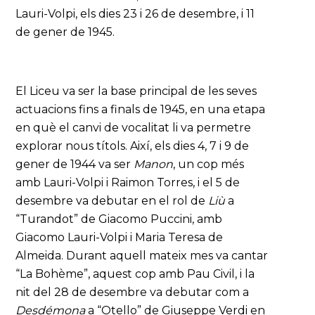
Lauri-Volpi, els dies 23 i 26 de desembre, i 11
de gener de 1945.
El Liceu va ser la base principal de les seves
actuacions fins a finals de 1945, en una etapa
en què el canvi de vocalitat li va permetre
explorar nous títols. Així, els dies 4, 7 i 9 de
gener de 1944 va ser
Manon
, un cop més
amb Lauri-Volpi i Raimon Torres, i el 5 de
desembre va debutar en el rol de
Liù
a
“Turandot” de Giacomo Puccini, amb
Giacomo Lauri-Volpi i Maria Teresa de
Almeida. Durant aquell mateix mes va cantar
“La Bohème”, aquest cop amb Pau Civil, i la
nit del 28 de desembre va debutar com a
Desdémona
a “Otello” de Giuseppe Verdi en