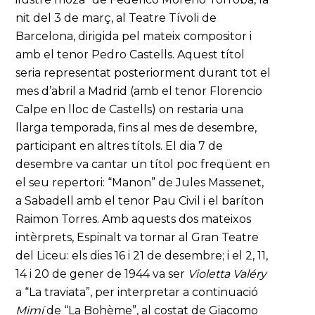
nit del 3 de març, al Teatre Tívoli de
Barcelona, dirigida pel mateix compositor i
amb el tenor Pedro Castells. Aquest títol
seria representat posteriorment durant tot el
mes d’abril a Madrid (amb el tenor Florencio
Calpe en lloc de Castells) on restaria una
llarga temporada, fins al mes de desembre,
participant en altres títols. El dia 7 de
desembre va cantar un títol poc freqüent en
el seu repertori: “Manon” de Jules Massenet,
a Sabadell amb el tenor Pau Civil i el baríton
Raimon Torres. Amb aquests dos mateixos
intèrprets, Espinalt va tornar al Gran Teatre
del Liceu: els dies 16 i 21 de desembre; i el 2, 11,
14 i 20 de gener de 1944 va ser
Violetta Valéry
a “La traviata”, per interpretar a continuació
Mimí
de “La Bohème”, al costat de Giacomo