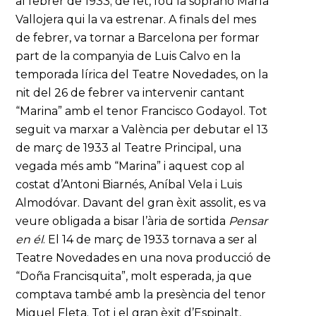
al febrer de 1933; de fet, fou la soprano María
Vallojera qui la va estrenar. A finals del mes
de febrer, va tornar a Barcelona per formar
part de la companyia de Luis Calvo en la
temporada lírica del Teatre Novedades, on la
nit del 26 de febrer va intervenir cantant
“Marina” amb el tenor Francisco Godayol. Tot
seguit va marxar a València per debutar el 13
de març de 1933 al Teatre Principal, una
vegada més amb “Marina” i aquest cop al
costat d’Antoni Biarnés, Aníbal Vela i Luis
Almodóvar. Davant del gran èxit assolit, es va
veure obligada a bisar l’ària de sortida
Pensar
en él
. El 14 de març de 1933 tornava a ser al
Teatre Novedades en una nova producció de
“Doña Francisquita”, molt esperada, ja que
comptava també amb la presència del tenor
Miguel Fleta. Tot i el gran èxit d’Espinalt,