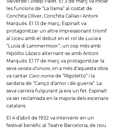
Valverde i Josep Palet. El 3 de març va iniciar
les funcions de “La llama” al costat de
Conchita Oliver, Conchita Callao i Antoni
Marquès. El 13 de març, Espinalt va
protagonitzar un altre impressionant triomf
al Liceu amb el debut en el rol de
Lucia
a
“Lucia di Lammermoor”, un cop més amb
Hipólito Lázaro alternant-se amb Antoni
Marquès. El 17 de març va protagonitzar la
seva
serata d’onore,
on a més d’aquesta obra
va cantar
Caro nome
de “Rigoletto” i la
sardana de “Cançó d’amor i de guerra”. La
seva carrera fulgurant ja era un fet. Espinalt
va ser reclamada en la majoria dels escenaris
catalans.
El 4 d’abril de 1932 va intervenir en un
festival benèfic al Teatre Barcelona, de nou