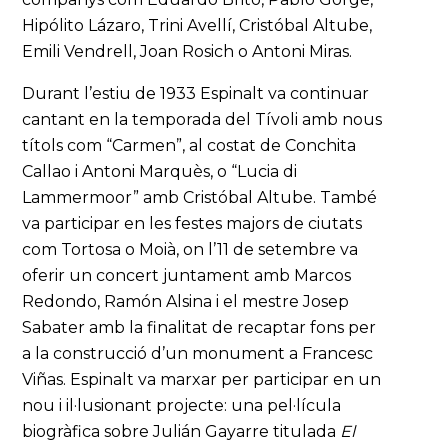
Hipólito Lázaro, Trini Avellí, Cristóbal Altube,
Emili Vendrell, Joan Rosich o Antoni Miras.
Durant l’estiu de 1933 Espinalt va continuar
cantant en la temporada del Tívoli amb nous
títols com “Carmen”, al costat de Conchita
Callao i Antoni Marquès, o “Lucia di
Lammermoor” amb Cristóbal Altube. També
va participar en les festes majors de ciutats
com Tortosa o Moià, on l’11 de setembre va
oferir un concert juntament amb Marcos
Redondo, Ramón Alsina i el mestre Josep
Sabater amb la finalitat de recaptar fons per
a la construcció d’un monument a Francesc
Viñas. Espinalt va marxar per participar en un
nou i il·lusionant projecte: una pel·lícula
biogràfica sobre Julián Gayarre titulada
El