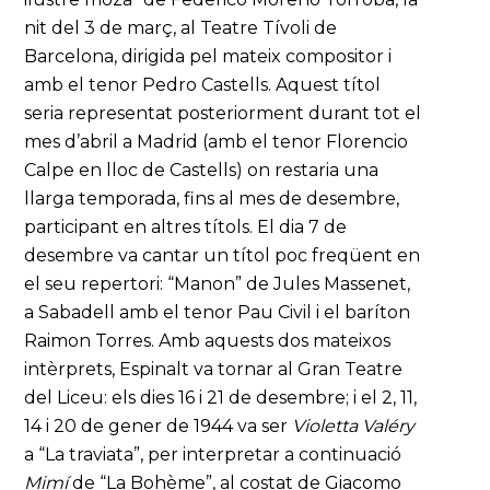
nit del 3 de març, al Teatre Tívoli de
Barcelona, dirigida pel mateix compositor i
amb el tenor Pedro Castells. Aquest títol
seria representat posteriorment durant tot el
mes d’abril a Madrid (amb el tenor Florencio
Calpe en lloc de Castells) on restaria una
llarga temporada, fins al mes de desembre,
participant en altres títols. El dia 7 de
desembre va cantar un títol poc freqüent en
el seu repertori: “Manon” de Jules Massenet,
a Sabadell amb el tenor Pau Civil i el baríton
Raimon Torres. Amb aquests dos mateixos
intèrprets, Espinalt va tornar al Gran Teatre
del Liceu: els dies 16 i 21 de desembre; i el 2, 11,
14 i 20 de gener de 1944 va ser
Violetta Valéry
a “La traviata”, per interpretar a continuació
Mimí
de “La Bohème”, al costat de Giacomo