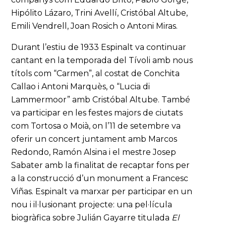
Hipólito Lázaro, Trini Avellí, Cristóbal Altube,
Emili Vendrell, Joan Rosich o Antoni Miras.
Durant l’estiu de 1933 Espinalt va continuar
cantant en la temporada del Tívoli amb nous
títols com “Carmen”, al costat de Conchita
Callao i Antoni Marquès, o “Lucia di
Lammermoor” amb Cristóbal Altube. També
va participar en les festes majors de ciutats
com Tortosa o Moià, on l’11 de setembre va
oferir un concert juntament amb Marcos
Redondo, Ramón Alsina i el mestre Josep
Sabater amb la finalitat de recaptar fons per
a la construcció d’un monument a Francesc
Viñas. Espinalt va marxar per participar en un
nou i il·lusionant projecte: una pel·lícula
biogràfica sobre Julián Gayarre titulada
El