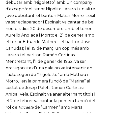
debutar amb “Rigoletto” amb un company
d’excepció: el tenor Hipólito Lázaro i un altre
jove debutant, el baríton Matías Morro. L’èxit
va ser aclaparador i Espinalt va cantar de bell
nou els dies 20 de desembre, amb el tenor
Aurelio Anglada i Morro; el 21 de gener, amb
el tenor Eduardo Matheu i el baríton José
Canudas; i el 19 de març, un cop més amb
Lázaro i el baríton Ramón Cortinas.
Mentrestant, l’1 de gener de 1932, va ser
protagonista d’una gala on va intervenir en
l’acte segon de “Rigoletto” amb Matheu i
Morro, i en la primera funció de “Marina” al
costat de Josep Palet, Ramón Cortinas i
Aníbal Vela. Espinalt va anar alternant títols i
el 2 de febrer va cantar la primera funció del
rol de
Micaela
de “Carmen” amb María