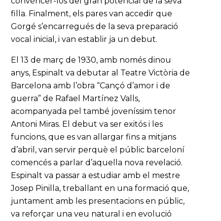
convèncer-los del gran potencial de la seva
filla. Finalment, els pares van accedir que
Gorgé s’encarregués de la seva preparació
vocal inicial, i van establir ja un debut.
El 13 de març de 1930, amb només dinou
anys, Espinalt va debutar al Teatre Victòria de
Barcelona amb l’obra “Cançó d’amor i de
guerra” de Rafael Martínez Valls,
acompanyada pel també joveníssim tenor
Antoni Miras. El debut va ser exitós i les
funcions, que es van allargar fins a mitjans
d’abril, van servir perquè el públic barceloní
comencés a parlar d’aquella nova revelació.
Espinalt va passar a estudiar amb el mestre
Josep Pinilla, treballant en una formació que,
juntament amb les presentacions en públic,
va reforçar una veu natural i en evolució