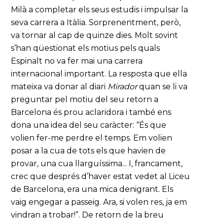
Milà a completar els seus estudis i impulsar la
seva carrera a Itàlia. Sorprenentment, però,
va tornar al cap de quinze dies. Molt sovint
s’han qüestionat els motius pels quals
Espinalt no va fer mai una carrera
internacional important. La resposta que ella
mateixa va donar al diari
Mirador
quan se li va
preguntar pel motiu del seu retorn a
Barcelona és prou aclaridora i també ens
dona una idea del seu caràcter: “És que
volien fer-me perdre el temps. Em volien
posar a la cua de tots els que havien de
provar, una cua llarguíssima... I, francament,
crec que després d’haver estat vedet al Liceu
de Barcelona, era una mica denigrant. Els
vaig engegar a passeig. Ara, si volen res, ja em
vindran a trobar!”. De retorn de la breu