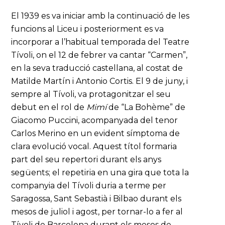
El 1939 es va iniciar amb la continuació de les
funcions al Liceu i posteriorment es va
incorporar a l’habitual temporada del Teatre
Tívoli, on el 12 de febrer va cantar “Carmen”,
en la seva traducció castellana, al costat de
Matilde Martín i Antonio Cortis. El 9 de juny, i
sempre al Tívoli, va protagonitzar el seu
debut en el rol de
Mimí
de “La Bohème” de
Giacomo Puccini, acompanyada del tenor
Carlos Merino en un evident símptoma de
clara evolució vocal. Aquest títol formaria
part del seu repertori durant els anys
següents; el repetiria en una gira que tota la
companyia del Tívoli duria a terme per
Saragossa, Sant Sebastià i Bilbao durant els
mesos de juliol i agost, per tornar-lo a fer al
Tívoli de Barcelona durant els mesos de