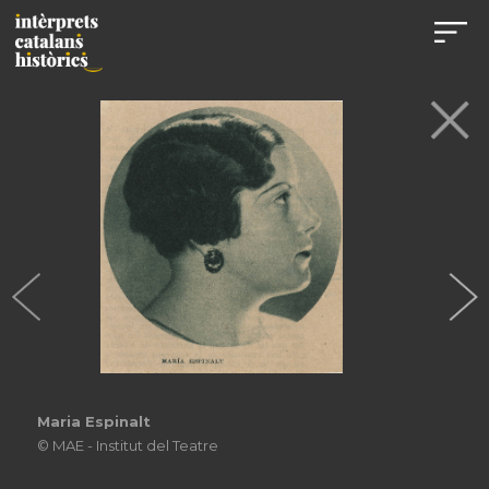
A "La llama" c. 1931
© MAE - Institut del Teatre