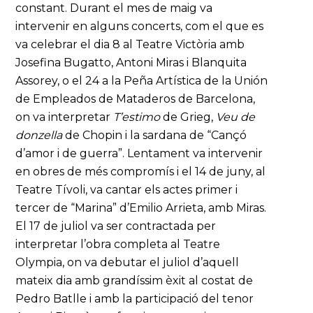
constant. Durant el mes de maig va
intervenir en alguns concerts, com el que es
va celebrar el dia 8 al Teatre Victòria amb
Josefina Bugatto, Antoni Miras i Blanquita
Assorey, o el 24 a la Peña Artística de la Unión
de Empleados de Mataderos de Barcelona,
on va interpretar
T’estimo
de Grieg,
Veu de
donzella
de Chopin i la sardana de “Cançó
d’amor i de guerra”. Lentament va intervenir
en obres de més compromís i el 14 de juny, al
Teatre Tívoli, va cantar els actes primer i
tercer de “Marina” d’Emilio Arrieta, amb Miras.
El 17 de juliol va ser contractada per
interpretar l’obra completa al Teatre
Olympia, on va debutar el juliol d’aquell
mateix dia amb grandíssim èxit al costat de
Pedro Batlle i amb la participació del tenor