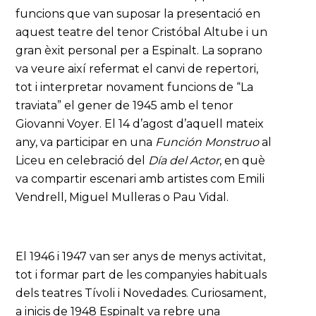
funcions que van suposar la presentació en
aquest teatre del tenor Cristóbal Altube i un
gran èxit personal per a Espinalt. La soprano
va veure així refermat el canvi de repertori,
tot i interpretar novament funcions de “La
traviata” el gener de 1945 amb el tenor
Giovanni Voyer. El 14 d’agost d’aquell mateix
any, va participar en una
Función Monstruo
al
Liceu en celebració del
Día del Actor
, en què
va compartir escenari amb artistes com Emili
Vendrell, Miguel Mulleras o Pau Vidal.
El 1946 i 1947 van ser anys de menys activitat,
tot i formar part de les companyies habituals
dels teatres Tívoli i Novedades. Curiosament,
a inicis de 1948 Espinalt va rebre una