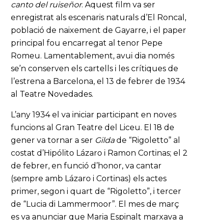
canto del ruiseñor
. Aquest film va ser
enregistrat als escenaris naturals d’El Roncal,
població de naixement de Gayarre, i el paper
principal fou encarregat al tenor Pepe
Romeu. Lamentablement, avui dia només
se’n conserven els cartells i les crítiques de
l’estrena a Barcelona, el 13 de febrer de 1934
al Teatre Novedades.
L’any 1934 el va iniciar participant en noves
funcions al Gran Teatre del Liceu. El 18 de
gener va tornar a ser
Gilda
de “Rigoletto” al
costat d’Hipólito Lázaro i Ramon Cortinas; el 2
de febrer, en funció d’honor, va cantar
(sempre amb Lázaro i Cortinas) els actes
primer, segon i quart de “Rigoletto”, i tercer
de “Lucia di Lammermoor”. El mes de març
es va anunciar que Maria Espinalt marxava a