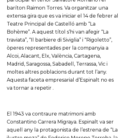
baríton Raimon Torres. Va organitzar una
extensa gira que es va iniciar el 14 de febrer al
Teatre Principal de Castelló amb “La
Bohème”. A aquest títol s’hi van afegir “La
traviata”, “Il barbiere di Siviglia” i “Rigoletto”,
òperes representades per la companyia a
Alcoi, Alacant, Elx, València, Cartagena,
Madrid, Saragossa, Sabadell, Terrassa, Vic i
moltes altres poblacions durant tot l’any.
Aquesta faceta empresarial d’Espinalt no es
va tornar a repetir .
El 1943 va contraure matrimoni amb
Constantino Carrera Migraya. Espinalt va ser
aquell any la protagonista de l’estrena de “La
ilustre moza” de Federico Moreno Torroba, la