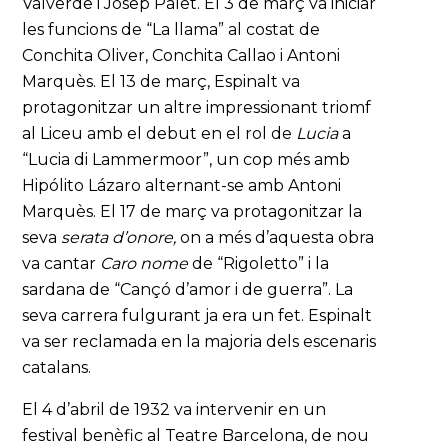
Valverde i Josep Palet. El 3 de març va iniciar
les funcions de “La llama” al costat de
Conchita Oliver, Conchita Callao i Antoni
Marquès. El 13 de març, Espinalt va
protagonitzar un altre impressionant triomf
al Liceu amb el debut en el rol de
Lucia
a
“Lucia di Lammermoor”, un cop més amb
Hipólito Lázaro alternant-se amb Antoni
Marquès. El 17 de març va protagonitzar la
seva
serata d’onore,
on a més d’aquesta obra
va cantar
Caro nome
de “Rigoletto” i la
sardana de “Cançó d’amor i de guerra”. La
seva carrera fulgurant ja era un fet. Espinalt
va ser reclamada en la majoria dels escenaris
catalans.
El 4 d’abril de 1932 va intervenir en un
festival benèfic al Teatre Barcelona, de nou