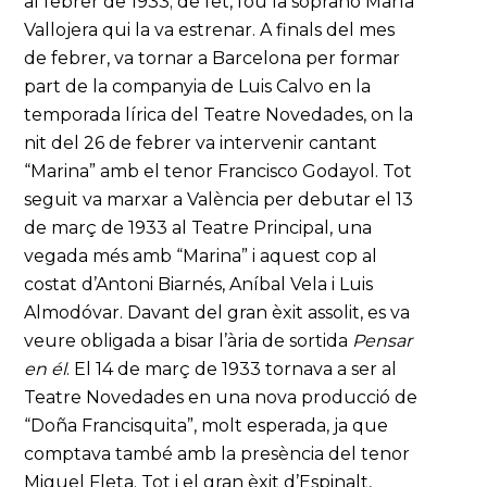
al febrer de 1933; de fet, fou la soprano María
Vallojera qui la va estrenar. A finals del mes
de febrer, va tornar a Barcelona per formar
part de la companyia de Luis Calvo en la
temporada lírica del Teatre Novedades, on la
nit del 26 de febrer va intervenir cantant
“Marina” amb el tenor Francisco Godayol. Tot
seguit va marxar a València per debutar el 13
de març de 1933 al Teatre Principal, una
vegada més amb “Marina” i aquest cop al
costat d’Antoni Biarnés, Aníbal Vela i Luis
Almodóvar. Davant del gran èxit assolit, es va
veure obligada a bisar l’ària de sortida
Pensar
en él
. El 14 de març de 1933 tornava a ser al
Teatre Novedades en una nova producció de
“Doña Francisquita”, molt esperada, ja que
comptava també amb la presència del tenor
Miguel Fleta. Tot i el gran èxit d’Espinalt,