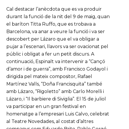
Cal destacar l’anècdota que es va produir
durant la funció de la nit del 9 de maig, quan
el baríton Titta Ruffo, que es trobava a
Barcelona, va anar a veure la funció i va ser
descobert per Lázaro que el va obligar a
pujar a l’escenari, llavors va ser ovacionat pel
públic i obligat a fer un petit discurs. A
continuació, Espinalt va intervenir a “Cançó
d’amor i de guerra”, amb Francisco Godayol i
dirigida pel mateix compositor, Rafael
Martínez Valls, “Doña Francisquita” també
amb Lázaro, “Rigoletto” amb Carlo Morelli i
Lázaro, i “Il barbiere di Siviglia”. El 15 de juliol
va participar en un gran festival en
homenatge a l’empresari Luis Calvo, celebrat
al Teatre Novedades, al costat d’altres
companys com Eduardo Brito, Pablo Gorgé,