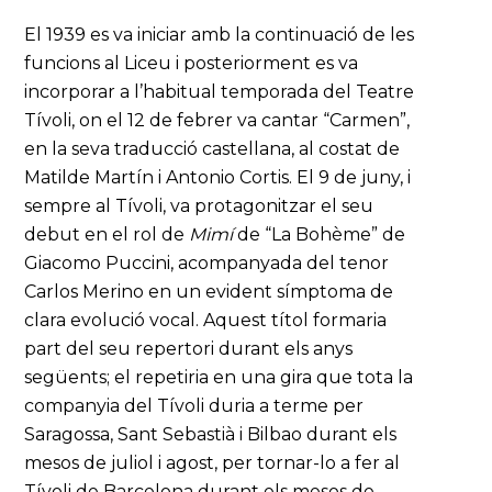
El 1939 es va iniciar amb la continuació de les
funcions al Liceu i posteriorment es va
incorporar a l’habitual temporada del Teatre
Tívoli, on el 12 de febrer va cantar “Carmen”,
en la seva traducció castellana, al costat de
Matilde Martín i Antonio Cortis. El 9 de juny, i
sempre al Tívoli, va protagonitzar el seu
debut en el rol de
Mimí
de “La Bohème” de
Giacomo Puccini, acompanyada del tenor
Carlos Merino en un evident símptoma de
clara evolució vocal. Aquest títol formaria
part del seu repertori durant els anys
següents; el repetiria en una gira que tota la
companyia del Tívoli duria a terme per
Saragossa, Sant Sebastià i Bilbao durant els
mesos de juliol i agost, per tornar-lo a fer al
Tívoli de Barcelona durant els mesos de