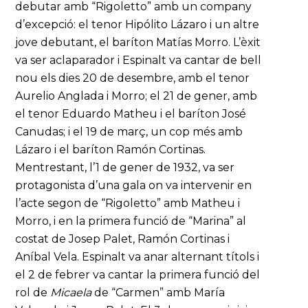
debutar amb “Rigoletto” amb un company
d’excepció: el tenor Hipólito Lázaro i un altre
jove debutant, el baríton Matías Morro. L’èxit
va ser aclaparador i Espinalt va cantar de bell
nou els dies 20 de desembre, amb el tenor
Aurelio Anglada i Morro; el 21 de gener, amb
el tenor Eduardo Matheu i el baríton José
Canudas; i el 19 de març, un cop més amb
Lázaro i el baríton Ramón Cortinas.
Mentrestant, l’1 de gener de 1932, va ser
protagonista d’una gala on va intervenir en
l’acte segon de “Rigoletto” amb Matheu i
Morro, i en la primera funció de “Marina” al
costat de Josep Palet, Ramón Cortinas i
Aníbal Vela. Espinalt va anar alternant títols i
el 2 de febrer va cantar la primera funció del
rol de
Micaela
de “Carmen” amb María