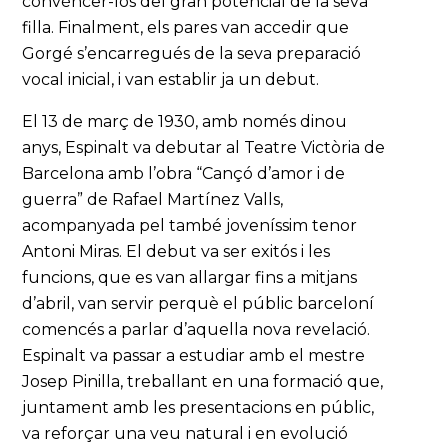
convèncer-los del gran potencial de la seva
filla. Finalment, els pares van accedir que
Gorgé s’encarregués de la seva preparació
vocal inicial, i van establir ja un debut.
El 13 de març de 1930, amb només dinou
anys, Espinalt va debutar al Teatre Victòria de
Barcelona amb l’obra “Cançó d’amor i de
guerra” de Rafael Martínez Valls,
acompanyada pel també joveníssim tenor
Antoni Miras. El debut va ser exitós i les
funcions, que es van allargar fins a mitjans
d’abril, van servir perquè el públic barceloní
comencés a parlar d’aquella nova revelació.
Espinalt va passar a estudiar amb el mestre
Josep Pinilla, treballant en una formació que,
juntament amb les presentacions en públic,
va reforçar una veu natural i en evolució