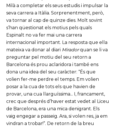
Milà a completar els seus estudis i impulsar la
seva carrera a Itàlia. Sorprenentment, però,
va tornar al cap de quinze dies. Molt sovint
s’han qüestionat els motius pels quals
Espinalt no va fer mai una carrera
internacional important. La resposta que ella
mateixa va donar al diari
Mirador
quan se li va
preguntar pel motiu del seu retorn a
Barcelona és prou aclaridora i també ens
dona una idea del seu caràcter: “És que
volien fer-me perdre el temps. Em volien
posar a la cua de tots els que havien de
provar, una cua llarguíssima... I, francament,
crec que després d’haver estat vedet al Liceu
de Barcelona, era una mica denigrant. Els
vaig engegar a passeig. Ara, si volen res, ja em
vindran a trobar!”. De retorn de la breu