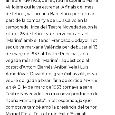
al febrer de 1933; de fet, fou la soprano María
Vallojera qui la va estrenar. A finals del mes
de febrer, va tornar a Barcelona per formar
part de la companyia de Luis Calvo en la
temporada lírica del Teatre Novedades, on la
nit del 26 de febrer va intervenir cantant
“Marina” amb el tenor Francisco Godayol. Tot
seguit va marxar a València per debutar el 13
de març de 1933 al Teatre Principal, una
vegada més amb “Marina” i aquest cop al
costat d’Antoni Biarnés, Aníbal Vela i Luis
Almodóvar. Davant del gran èxit assolit, es va
veure obligada a bisar l’ària de sortida
Pensar
en él
. El 14 de març de 1933 tornava a ser al
Teatre Novedades en una nova producció de
“Doña Francisquita”, molt esperada, ja que
comptava també amb la presència del tenor
Miguel Fleta. Tot i el gran èxit d’Espinalt,