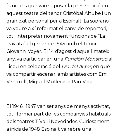
funcions que van suposar la presentació en
aquest teatre del tenor Cristóbal Altube i un
gran èxit personal per a Espinalt. La soprano
va veure així refermat el canvi de repertori,
tot i interpretar novament funcions de “La
traviata” el gener de 1945 amb el tenor
Giovanni Voyer. El 14 d’agost d’aquell mateix
any, va participar en una
Función Monstruo
al
Liceu en celebració del
Día del Actor
, en què
va compartir escenari amb artistes com Emili
Vendrell, Miguel Mulleras o Pau Vidal.
El 1946 i 1947 van ser anys de menys activitat,
tot i formar part de les companyies habituals
dels teatres Tívoli i Novedades. Curiosament,
a inicis de 1948 Espinalt va rebre una