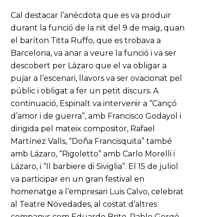
Cal destacar l’anècdota que es va produir
durant la funció de la nit del 9 de maig, quan
el baríton Titta Ruffo, que es trobava a
Barcelona, va anar a veure la funció i va ser
descobert per Lázaro que el va obligar a
pujar a l’escenari, llavors va ser ovacionat pel
públic i obligat a fer un petit discurs. A
continuació, Espinalt va intervenir a “Cançó
d’amor i de guerra”, amb Francisco Godayol i
dirigida pel mateix compositor, Rafael
Martínez Valls, “Doña Francisquita” també
amb Lázaro, “Rigoletto” amb Carlo Morelli i
Lázaro, i “Il barbiere di Siviglia”. El 15 de juliol
va participar en un gran festival en
homenatge a l’empresari Luis Calvo, celebrat
al Teatre Novedades, al costat d’altres
companys com Eduardo Brito, Pablo Gorgé,