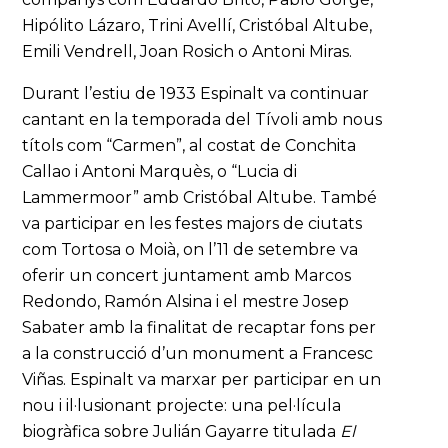
Hipólito Lázaro, Trini Avellí, Cristóbal Altube,
Emili Vendrell, Joan Rosich o Antoni Miras.
Durant l’estiu de 1933 Espinalt va continuar
cantant en la temporada del Tívoli amb nous
títols com “Carmen”, al costat de Conchita
Callao i Antoni Marquès, o “Lucia di
Lammermoor” amb Cristóbal Altube. També
va participar en les festes majors de ciutats
com Tortosa o Moià, on l’11 de setembre va
oferir un concert juntament amb Marcos
Redondo, Ramón Alsina i el mestre Josep
Sabater amb la finalitat de recaptar fons per
a la construcció d’un monument a Francesc
Viñas. Espinalt va marxar per participar en un
nou i il·lusionant projecte: una pel·lícula
biogràfica sobre Julián Gayarre titulada
El