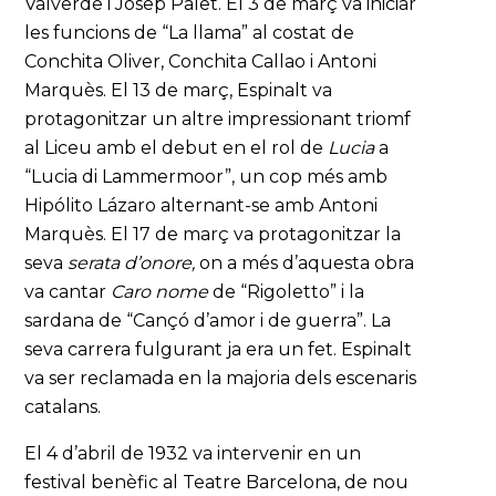
Valverde i Josep Palet. El 3 de març va iniciar
les funcions de “La llama” al costat de
Conchita Oliver, Conchita Callao i Antoni
Marquès. El 13 de març, Espinalt va
protagonitzar un altre impressionant triomf
al Liceu amb el debut en el rol de
Lucia
a
“Lucia di Lammermoor”, un cop més amb
Hipólito Lázaro alternant-se amb Antoni
Marquès. El 17 de març va protagonitzar la
seva
serata d’onore,
on a més d’aquesta obra
va cantar
Caro nome
de “Rigoletto” i la
sardana de “Cançó d’amor i de guerra”. La
seva carrera fulgurant ja era un fet. Espinalt
va ser reclamada en la majoria dels escenaris
catalans.
El 4 d’abril de 1932 va intervenir en un
festival benèfic al Teatre Barcelona, de nou