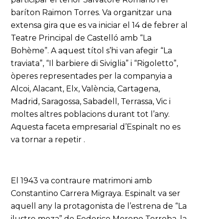
baríton Raimon Torres. Va organitzar una
extensa gira que es va iniciar el 14 de febrer al
Teatre Principal de Castelló amb “La
Bohème”. A aquest títol s’hi van afegir “La
traviata”, “Il barbiere di Siviglia” i “Rigoletto”,
òperes representades per la companyia a
Alcoi, Alacant, Elx, València, Cartagena,
Madrid, Saragossa, Sabadell, Terrassa, Vic i
moltes altres poblacions durant tot l’any.
Aquesta faceta empresarial d’Espinalt no es
va tornar a repetir .
El 1943 va contraure matrimoni amb
Constantino Carrera Migraya. Espinalt va ser
aquell any la protagonista de l’estrena de “La
ilustre moza” de Federico Moreno Torroba, la