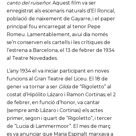
canto del ruiseñor
. Aquest film va ser
enregistrat als escenaris naturals d’El Roncal,
població de naixement de Gayarre, i el paper
principal fou encarregat al tenor Pepe
Romeu. Lamentablement, avui dia només
se’n conserven els cartells i les crítiques de
l’estrena a Barcelona, el 13 de febrer de 1934
al Teatre Novedades.
L’any 1934 el va iniciar participant en noves
funcions al Gran Teatre del Liceu. El 18 de
gener va tornar a ser
Gilda
de “Rigoletto” al
costat d’Hipólito Lázaro i Ramon Cortinas; el 2
de febrer, en funció d’honor, va cantar
(sempre amb Lázaro i Cortinas) els actes
primer, segon i quart de “Rigoletto”, i tercer
de “Lucia di Lammermoor”. El mes de març
es va anunciar que Maria Espinalt marxava a