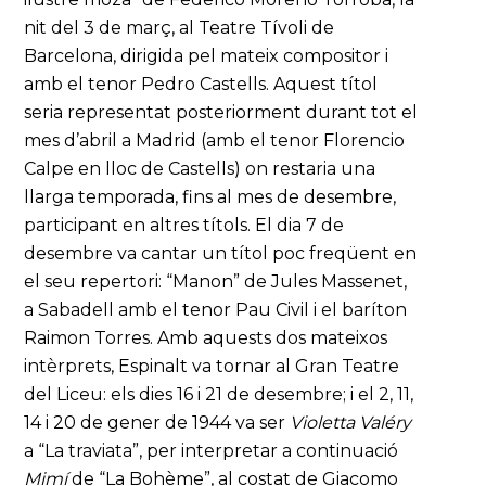
nit del 3 de març, al Teatre Tívoli de
Barcelona, dirigida pel mateix compositor i
amb el tenor Pedro Castells. Aquest títol
seria representat posteriorment durant tot el
mes d’abril a Madrid (amb el tenor Florencio
Calpe en lloc de Castells) on restaria una
llarga temporada, fins al mes de desembre,
participant en altres títols. El dia 7 de
desembre va cantar un títol poc freqüent en
el seu repertori: “Manon” de Jules Massenet,
a Sabadell amb el tenor Pau Civil i el baríton
Raimon Torres. Amb aquests dos mateixos
intèrprets, Espinalt va tornar al Gran Teatre
del Liceu: els dies 16 i 21 de desembre; i el 2, 11,
14 i 20 de gener de 1944 va ser
Violetta Valéry
a “La traviata”, per interpretar a continuació
Mimí
de “La Bohème”, al costat de Giacomo