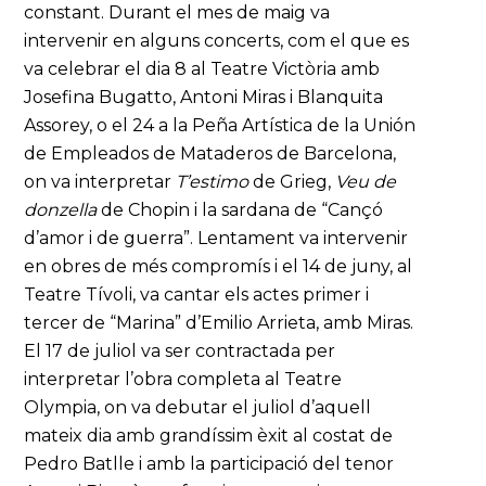
constant. Durant el mes de maig va
intervenir en alguns concerts, com el que es
va celebrar el dia 8 al Teatre Victòria amb
Josefina Bugatto, Antoni Miras i Blanquita
Assorey, o el 24 a la Peña Artística de la Unión
de Empleados de Mataderos de Barcelona,
on va interpretar
T’estimo
de Grieg,
Veu de
donzella
de Chopin i la sardana de “Cançó
d’amor i de guerra”. Lentament va intervenir
en obres de més compromís i el 14 de juny, al
Teatre Tívoli, va cantar els actes primer i
tercer de “Marina” d’Emilio Arrieta, amb Miras.
El 17 de juliol va ser contractada per
interpretar l’obra completa al Teatre
Olympia, on va debutar el juliol d’aquell
mateix dia amb grandíssim èxit al costat de
Pedro Batlle i amb la participació del tenor