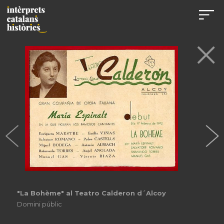
"La traviata" a Saragossa
Domini públic