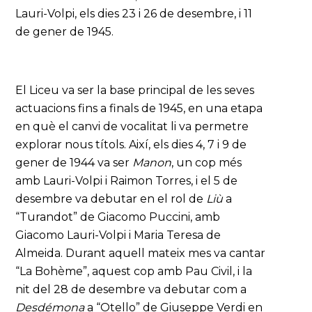
Lauri-Volpi, els dies 23 i 26 de desembre, i 11
de gener de 1945.
El Liceu va ser la base principal de les seves
actuacions fins a finals de 1945, en una etapa
en què el canvi de vocalitat li va permetre
explorar nous títols. Així, els dies 4, 7 i 9 de
gener de 1944 va ser
Manon
, un cop més
amb Lauri-Volpi i Raimon Torres, i el 5 de
desembre va debutar en el rol de
Liù
a
“Turandot” de Giacomo Puccini, amb
Giacomo Lauri-Volpi i Maria Teresa de
Almeida. Durant aquell mateix mes va cantar
“La Bohème”, aquest cop amb Pau Civil, i la
nit del 28 de desembre va debutar com a
Desdémona
a “Otello” de Giuseppe Verdi en