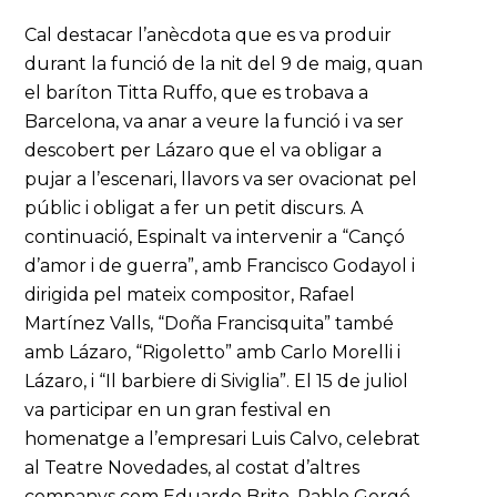
Cal destacar l’anècdota que es va produir
durant la funció de la nit del 9 de maig, quan
el baríton Titta Ruffo, que es trobava a
Barcelona, va anar a veure la funció i va ser
descobert per Lázaro que el va obligar a
pujar a l’escenari, llavors va ser ovacionat pel
públic i obligat a fer un petit discurs. A
continuació, Espinalt va intervenir a “Cançó
d’amor i de guerra”, amb Francisco Godayol i
dirigida pel mateix compositor, Rafael
Martínez Valls, “Doña Francisquita” també
amb Lázaro, “Rigoletto” amb Carlo Morelli i
Lázaro, i “Il barbiere di Siviglia”. El 15 de juliol
va participar en un gran festival en
homenatge a l’empresari Luis Calvo, celebrat
al Teatre Novedades, al costat d’altres
companys com Eduardo Brito, Pablo Gorgé,