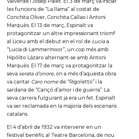
Valverde i Josep Palet. El 3 de març va iniciar
les funcions de “La llama” al costat de
Conchita Oliver, Conchita Callao i Antoni
Marquès. El 13 de març, Espinalt va
protagonitzar un altre impressionant triomf
al Liceu amb el debut en el rol de
Lucia
a
“Lucia di Lammermoor”, un cop més amb
Hipólito Lázaro alternant-se amb Antoni
Marquès. El 17 de març va protagonitzar la
seva
serata d’onore,
on a més d’aquesta obra
va cantar
Caro nome
de “Rigoletto” i la
sardana de “Cançó d’amor i de guerra”. La
seva carrera fulgurant ja era un fet. Espinalt
va ser reclamada en la majoria dels escenaris
catalans.
El 4 d’abril de 1932 va intervenir en un
festival benèfic al Teatre Barcelona, de nou