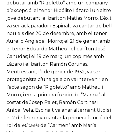
debutar amb “Rigoletto” amb un company
d’excepció: el tenor Hipólito Lázaro i un altre
jove debutant, el baríton Matías Morro. L’èxit
va ser aclaparador i Espinalt va cantar de bell
nou els dies 20 de desembre, amb el tenor
Aurelio Anglada i Morro; el 21 de gener, amb
el tenor Eduardo Matheu i el baríton José
Canudas; i el 19 de març, un cop més amb
Lázaro i el baríton Ramón Cortinas.
Mentrestant, l’1 de gener de 1932, va ser
protagonista d’una gala on va intervenir en
l’acte segon de “Rigoletto” amb Matheu i
Morro, i en la primera funció de “Marina” al
costat de Josep Palet, Ramón Cortinas i
Aníbal Vela. Espinalt va anar alternant títols i
el 2 de febrer va cantar la primera funció del
rol de
Micaela
de “Carmen” amb María