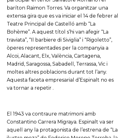
baríton Raimon Torres. Va organitzar una
extensa gira que es va iniciar el 14 de febrer al
Teatre Principal de Castelló amb “La
Bohème”. A aquest títol s’hi van afegir “La
traviata”, “Il barbiere di Siviglia” i “Rigoletto”,
òperes representades per la companyia a
Alcoi, Alacant, Elx, València, Cartagena,
Madrid, Saragossa, Sabadell, Terrassa, Vic i
moltes altres poblacions durant tot l’any.
Aquesta faceta empresarial d’Espinalt no es
va tornar a repetir .
El 1943 va contraure matrimoni amb
Constantino Carrera Migraya. Espinalt va ser
aquell any la protagonista de l’estrena de “La
ilustre moza” de Federico Moreno Torroba, la