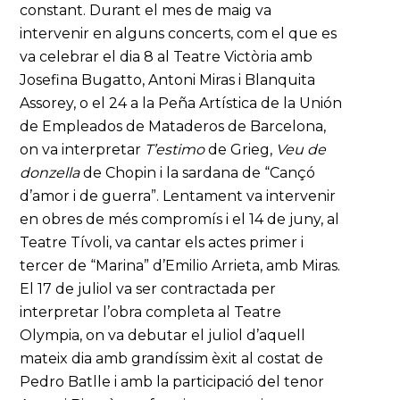
constant. Durant el mes de maig va
intervenir en alguns concerts, com el que es
va celebrar el dia 8 al Teatre Victòria amb
Josefina Bugatto, Antoni Miras i Blanquita
Assorey, o el 24 a la Peña Artística de la Unión
de Empleados de Mataderos de Barcelona,
on va interpretar
T’estimo
de Grieg,
Veu de
donzella
de Chopin i la sardana de “Cançó
d’amor i de guerra”. Lentament va intervenir
en obres de més compromís i el 14 de juny, al
Teatre Tívoli, va cantar els actes primer i
tercer de “Marina” d’Emilio Arrieta, amb Miras.
El 17 de juliol va ser contractada per
interpretar l’obra completa al Teatre
Olympia, on va debutar el juliol d’aquell
mateix dia amb grandíssim èxit al costat de
Pedro Batlle i amb la participació del tenor