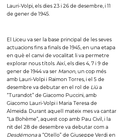
Lauri-Volpi, els dies 23 i 26 de desembre, i 11
de gener de 1945.
El Liceu va ser la base principal de les seves
actuacions fins a finals de 1945, en una etapa
en què el canvi de vocalitat li va permetre
explorar nous títols. Així, els dies 4, 7 i 9 de
gener de 1944 va ser
Manon
, un cop més
amb Lauri-Volpi i Raimon Torres, i el 5 de
desembre va debutar en el rol de
Liù
a
“Turandot” de Giacomo Puccini, amb
Giacomo Lauri-Volpi i Maria Teresa de
Almeida. Durant aquell mateix mes va cantar
“La Bohème”, aquest cop amb Pau Civil, i la
nit del 28 de desembre va debutar com a
Desdémona
a “Otello” de Giuseppe Verdi en