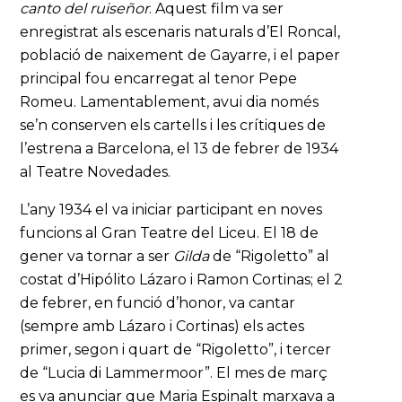
canto del ruiseñor
. Aquest film va ser
enregistrat als escenaris naturals d’El Roncal,
població de naixement de Gayarre, i el paper
principal fou encarregat al tenor Pepe
Romeu. Lamentablement, avui dia només
se’n conserven els cartells i les crítiques de
l’estrena a Barcelona, el 13 de febrer de 1934
al Teatre Novedades.
L’any 1934 el va iniciar participant en noves
funcions al Gran Teatre del Liceu. El 18 de
gener va tornar a ser
Gilda
de “Rigoletto” al
costat d’Hipólito Lázaro i Ramon Cortinas; el 2
de febrer, en funció d’honor, va cantar
(sempre amb Lázaro i Cortinas) els actes
primer, segon i quart de “Rigoletto”, i tercer
de “Lucia di Lammermoor”. El mes de març
es va anunciar que Maria Espinalt marxava a