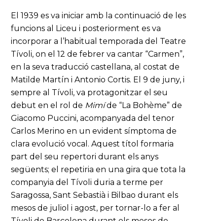
El 1939 es va iniciar amb la continuació de les
funcions al Liceu i posteriorment es va
incorporar a l’habitual temporada del Teatre
Tívoli, on el 12 de febrer va cantar “Carmen”,
en la seva traducció castellana, al costat de
Matilde Martín i Antonio Cortis. El 9 de juny, i
sempre al Tívoli, va protagonitzar el seu
debut en el rol de
Mimí
de “La Bohème” de
Giacomo Puccini, acompanyada del tenor
Carlos Merino en un evident símptoma de
clara evolució vocal. Aquest títol formaria
part del seu repertori durant els anys
següents; el repetiria en una gira que tota la
companyia del Tívoli duria a terme per
Saragossa, Sant Sebastià i Bilbao durant els
mesos de juliol i agost, per tornar-lo a fer al
Tívoli de Barcelona durant els mesos de