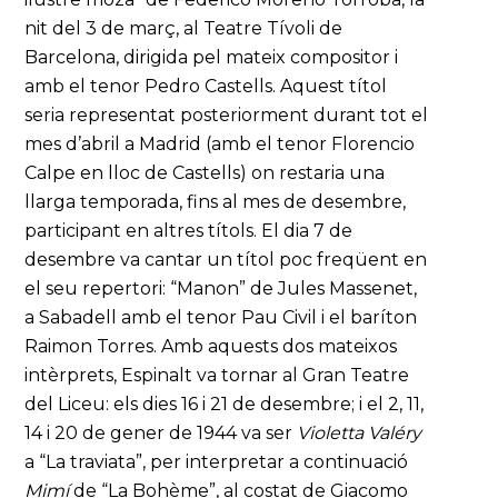
nit del 3 de març, al Teatre Tívoli de
Barcelona, dirigida pel mateix compositor i
amb el tenor Pedro Castells. Aquest títol
seria representat posteriorment durant tot el
mes d’abril a Madrid (amb el tenor Florencio
Calpe en lloc de Castells) on restaria una
llarga temporada, fins al mes de desembre,
participant en altres títols. El dia 7 de
desembre va cantar un títol poc freqüent en
el seu repertori: “Manon” de Jules Massenet,
a Sabadell amb el tenor Pau Civil i el baríton
Raimon Torres. Amb aquests dos mateixos
intèrprets, Espinalt va tornar al Gran Teatre
del Liceu: els dies 16 i 21 de desembre; i el 2, 11,
14 i 20 de gener de 1944 va ser
Violetta Valéry
a “La traviata”, per interpretar a continuació
Mimí
de “La Bohème”, al costat de Giacomo