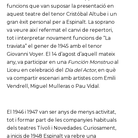
funcions que van suposar la presentació en
aquest teatre del tenor Cristóbal Altube i un
gran èxit personal per a Espinalt. La soprano
va veure així refermat el canvi de repertori,
tot i interpretar novament funcions de “La
traviata” el gener de 1945 amb el tenor
Giovanni Voyer. El 14 d’agost d’aquell mateix
any, va participar en una
Función Monstruo
al
Liceu en celebració del
Día del Actor
, en què
va compartir escenari amb artistes com Emili
Vendrell, Miguel Mulleras o Pau Vidal.
El 1946 i 1947 van ser anys de menys activitat,
tot i formar part de les companyies habituals
dels teatres Tívoli i Novedades. Curiosament,
a inicis de 1948 Espinalt va rebre una