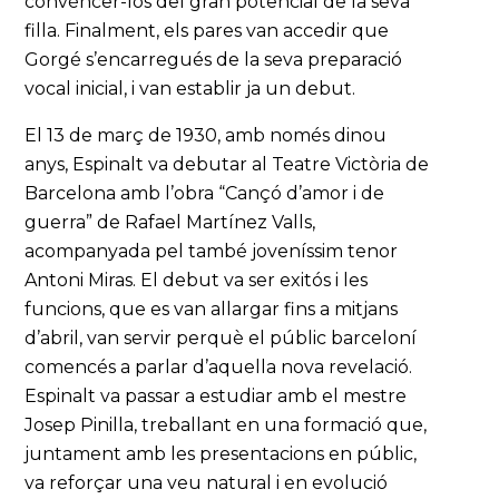
convèncer-los del gran potencial de la seva
filla. Finalment, els pares van accedir que
Gorgé s’encarregués de la seva preparació
vocal inicial, i van establir ja un debut.
El 13 de març de 1930, amb només dinou
anys, Espinalt va debutar al Teatre Victòria de
Barcelona amb l’obra “Cançó d’amor i de
guerra” de Rafael Martínez Valls,
acompanyada pel també joveníssim tenor
Antoni Miras. El debut va ser exitós i les
funcions, que es van allargar fins a mitjans
d’abril, van servir perquè el públic barceloní
comencés a parlar d’aquella nova revelació.
Espinalt va passar a estudiar amb el mestre
Josep Pinilla, treballant en una formació que,
juntament amb les presentacions en públic,
va reforçar una veu natural i en evolució