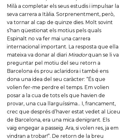
Milà a completar els seus estudis i impulsar la
seva carrera a Itàlia. Sorprenentment, però,
va tornar al cap de quinze dies. Molt sovint
s’han qüestionat els motius pels quals
Espinalt no va fer mai una carrera
internacional important. La resposta que ella
mateixa va donar al diari
Mirador
quan se li va
preguntar pel motiu del seu retorn a
Barcelona és prou aclaridora i també ens
dona una idea del seu caràcter: “És que
volien fer-me perdre el temps. Em volien
posar a la cua de tots els que havien de
provar, una cua llarguíssima... I, francament,
crec que després d’haver estat vedet al Liceu
de Barcelona, era una mica denigrant. Els
vaig engegar a passeig. Ara, si volen res, ja em
vindran a trobar!”. De retorn de la breu