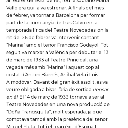
al febrer de 1933; de fet, fou la soprano María
Vallojera qui la va estrenar. A finals del mes
de febrer, va tornar a Barcelona per formar
part de la companyia de Luis Calvo en la
temporada lírica del Teatre Novedades, on la
nit del 26 de febrer va intervenir cantant
“Marina” amb el tenor Francisco Godayol. Tot
seguit va marxar a València per debutar el 13
de març de 1933 al Teatre Principal, una
vegada més amb “Marina” i aquest cop al
costat d’Antoni Biarnés, Aníbal Vela i Luis
Almodóvar. Davant del gran èxit assolit, es va
veure obligada a bisar l’ària de sortida
Pensar
en él
. El 14 de març de 1933 tornava a ser al
Teatre Novedades en una nova producció de
“Doña Francisquita”, molt esperada, ja que
comptava també amb la presència del tenor
Miguel Fleta. Tot i el gran èxit d’Espinalt,