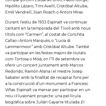
Hipólito Lázaro, Trini Avellí, Cristóbal Altube,
Emili Vendrell, Joan Rosich o Antoni Miras.
Durant l’estiu de 1933 Espinalt va continuar
cantant en la temporada del Tívoli amb nous
títols com “Carmen”, al costat de Conchita
Callao i Antoni Marquès, o “Lucia di
Lammermoor” amb Cristóbal Altube. També
va participar en les festes majors de ciutats
com Tortosa o Moià, on l’11 de setembre va
oferir un concert juntament amb Marcos
Redondo, Ramón Alsina i el mestre Josep
Sabater amb la finalitat de recaptar fons per
a la construcció d’un monument a Francesc
Viñas. Espinalt va marxar per participar en un
nou i il·lusionant projecte: una pel·lícula
biogràfica sobre Julián Gayarre titulada
El