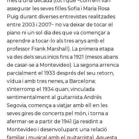
més d'una dècada (tot i que −com em van
assegurar les seves filles Sofia i Maria Rosa
Puig durant diverses entrevistes realitzades
entre 2003 i 2007− no va deixar de tocar el
piano ni un sol dia des que va començar a
aprendre a tocar-lo als tres anys amb el
professor Frank Marshall). La primera etapa
va des dels seus inicis fins a 1921 (mesos abans
de casar-se a Montevideo). La segona arrenca
parcialment el 1933 després del seu retorn,
vídua i amb tres nenes, a Barcelona;
s'interromp el 1934 quan, vinculada
sentimentalment al guitarrista Andrés
Segovia, comença a viatjar amb ell en les
seves gires de concerts pel món, i torna a
afermar-se a partir de 1941 (ja residint a
Montevideo i desenvolupant una relació
familiar i musical amb el guitarrista). Aquesta