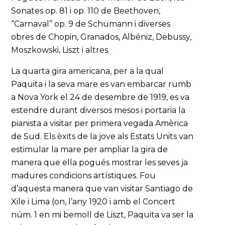
Sonates op. 81 i op. 110 de Beethoven,
“Carnaval” op. 9 de Schumann i diverses
obres de Chopin, Granados, Albéniz, Debussy,
Moszkowski, Liszt i altres.
La quarta gira americana, per a la qual
Paquita i la seva mare es van embarcar rumb
a Nova York el 24 de desembre de 1919, es va
estendre durant diversos mesos i portaria la
pianista a visitar per primera vegada Amèrica
de Sud. Els èxits de la jove als Estats Units van
estimular la mare per ampliar la gira de
manera que ella pogués mostrar les seves ja
madures condicions artístiques. Fou
d’aquesta manera que van visitar Santiago de
Xile i Lima (on, l’any 1920 i amb el Concert
núm. 1 en mi bemoll de Liszt, Paquita va ser la