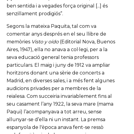
ben sentida i a vegades força original [...] és
senzillament prodigiós”.
Segons la mateixa Paquita, tal com va
comentar anys després en el seu llibre de
memòries
Visto y oído
(Editorial Nova, Buenos
Aires, 1947), ella no anava a col·legi, per a la
seva educació general tenia professors
particulars. El maig i juny de 1912 va ampliar
horitzons donant una sèrie de concerts a
Madrid, en diverses sales, i a més fent algunes
audicions privades per a membres de la
reialesa. Com succeiria invariablement fins al
seu casament l’any 1922, la seva mare (mama
Paqui) l’acompanyava a tot arreu, sense
allunyar-se d’ella ni un instant. La premsa
espanyola de l'època anava fent-se ressò