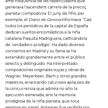
amb freqüència de les repercussions que
generava l'ascendent carrera de la precoç
pianista i compositora. El juny de 1914, per
exemple, el
Diario
de Gerona
informava: “Casi
todos los periódicos de la capital de España
dedican sueltos encomiásticos a la niña
catalana Paquita Madriguera, calificándola
de ‘verdadero prodigio’. Ha dado diversos
conciertos en Madrid y su fama se ha
extendido grandemente entre el público
selecto y distinguido. Ha interpretado
composiciones originales suyas y obras de
Wagner, Meyerbeer, Bach y otros grandes
maestros, arrancando calurosos aplausos de
la concurrencia que admira no sólo la
ejecución esmerada, sino la memoria
prodigiosa de la niña pianista, que toca
siempre sin papel. Anteayer fue recibida por