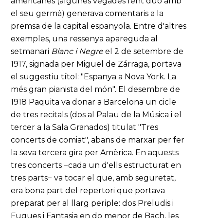
americanes (algunes vegades fent duo amb
el seu germà) generava comentaris a la
premsa de la capital espanyola. Entre d'altres
exemples, una ressenya apareguda al
setmanari
Blanc i Negre
el 2 de setembre de
1917, signada per Miguel de Zárraga, portava
el suggestiu títol: "Espanya a Nova York. La
més gran pianista del món". El desembre de
1918 Paquita va donar a Barcelona un cicle
de tres recitals (dos al Palau de la Música i el
tercer a la Sala Granados) titulat "Tres
concerts de comiat", abans de marxar per fer
la seva tercera gira per Amèrica. En aquests
tres concerts −cada un d'ells estructurat en
tres parts− va tocar el que, amb seguretat,
era bona part del repertori que portava
preparat per al llarg periple: dos Preludis i
Fugues i Fantasia en do menor de Bach, les