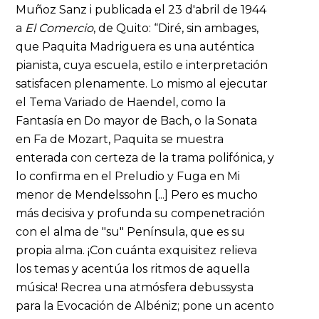
Muñoz Sanz i publicada el 23 d'abril de 1944
a
El Comercio
, de Quito: “Diré, sin ambages,
que Paquita Madriguera es una auténtica
pianista, cuya escuela, estilo e interpretación
satisfacen plenamente. Lo mismo al ejecutar
el Tema Variado de Haendel, como la
Fantasía en Do mayor de Bach, o la Sonata
en Fa de Mozart, Paquita se muestra
enterada con certeza de la trama polifónica, y
lo confirma en el Preludio y Fuga en Mi
menor de Mendelssohn [...] Pero es mucho
más decisiva y profunda su compenetración
con el alma de "su" Península, que es su
propia alma. ¡Con cuánta exquisitez relieva
los temas y acentúa los ritmos de aquella
música! Recrea una atmósfera debussysta
para la Evocación de Albéniz; pone un acento