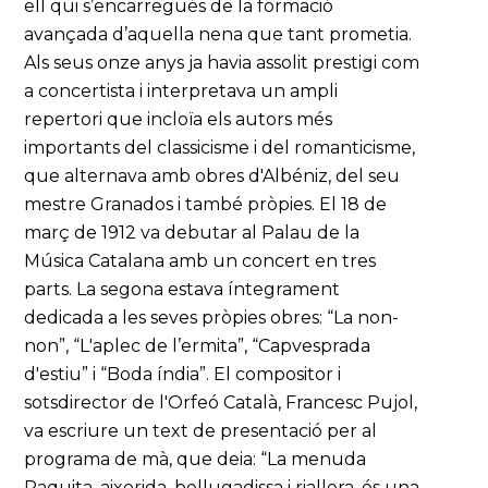
ell qui s’encarregués de la formació
avançada d’aquella nena que tant prometia.
Als seus onze anys ja havia assolit prestigi com
a concertista i interpretava un ampli
repertori que incloïa els autors més
importants del classicisme i del romanticisme,
que alternava amb obres d'Albéniz, del seu
mestre Granados i també pròpies. El 18 de
març de 1912 va debutar al Palau de la
Música Catalana amb un concert en tres
parts. La segona estava íntegrament
dedicada a les seves pròpies obres: “La non-
non”, “L'aplec de l’ermita”, “Capvesprada
d'estiu” i “Boda índia”. El compositor i
sotsdirector de l'Orfeó Català, Francesc Pujol,
va escriure un text de presentació per al
programa de mà, que deia: “La menuda
Paquita, aixerida, bellugadissa i riallera, és una