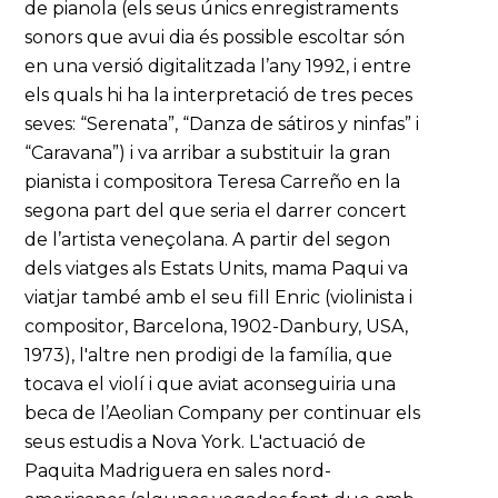
de pianola (els seus únics enregistraments
sonors que avui dia és possible escoltar són
en una versió digitalitzada l’any 1992, i entre
els quals hi ha la interpretació de tres peces
seves: “Serenata”, “Danza de sátiros y ninfas” i
“Caravana”) i va arribar a substituir la gran
pianista i compositora Teresa Carreño en la
segona part del que seria el darrer concert
de l’artista veneçolana. A partir del segon
dels viatges als Estats Units, mama Paqui va
viatjar també amb el seu fill Enric (violinista i
compositor, Barcelona, 1902-Danbury, USA,
1973), l'altre nen prodigi de la família, que
tocava el violí i que aviat aconseguiria una
beca de l’Aeolian Company per continuar els
seus estudis a Nova York. L'actuació de
Paquita Madriguera en sales nord-