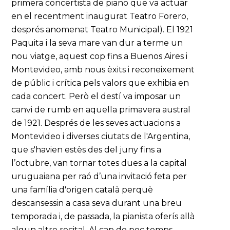
primera concertista de piano que va actuar
en el recentment inaugurat Teatro Forero,
després anomenat Teatro Municipal). El 1921
Paquita i la seva mare van dur a terme un
nou viatge, aquest cop fins a Buenos Aires i
Montevideo, amb nous èxits i reconeixement
de públic i crítica pels valors que exhibia en
cada concert. Però el destí va imposar un
canvi de rumb en aquella primavera austral
de 1921. Després de les seves actuacions a
Montevideo i diverses ciutats de l'Argentina,
que s'havien estès des del juny fins a
l’octubre, van tornar totes dues a la capital
uruguaiana per raó d’una invitació feta per
una família d'origen català perquè
descansessin a casa seva durant una breu
temporada i, de passada, la pianista oferís allà
algun altre recital. Al cap de poc temps