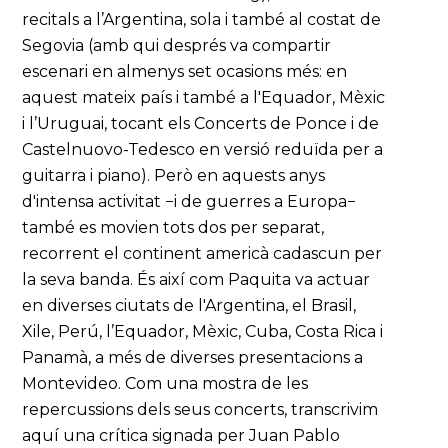
recitals a l’Argentina, sola i també al costat de
Segovia (amb qui després va compartir
escenari en almenys set ocasions més: en
aquest mateix país i també a l'Equador, Mèxic
i l’Uruguai, tocant els Concerts de Ponce i de
Castelnuovo-Tedesco en versió reduïda per a
guitarra i piano). Però en aquests anys
d'intensa activitat −i de guerres a Europa−
també es movien tots dos per separat,
recorrent el continent americà cadascun per
la seva banda. És així com Paquita va actuar
en diverses ciutats de l'Argentina, el Brasil,
Xile, Perú, l’Equador, Mèxic, Cuba, Costa Rica i
Panamà, a més de diverses presentacions a
Montevideo. Com una mostra de les
repercussions dels seus concerts, transcrivim
aquí una crítica signada per Juan Pablo