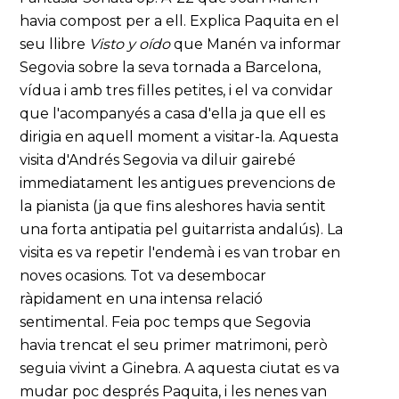
havia compost per a ell. Explica Paquita en el
seu llibre
Visto y oído
que Manén va informar
Segovia sobre la seva tornada a Barcelona,
vídua i amb tres filles petites, i el va convidar
que l'acompanyés a casa d'ella ja que ell es
dirigia en aquell moment a visitar-la. Aquesta
visita d'Andrés Segovia va diluir gairebé
immediatament les antigues prevencions de
la pianista (ja que fins aleshores havia sentit
una forta antipatia pel guitarrista andalús). La
visita es va repetir l'endemà i es van trobar en
noves ocasions. Tot va desembocar
ràpidament en una intensa relació
sentimental. Feia poc temps que Segovia
havia trencat el seu primer matrimoni, però
seguia vivint a Ginebra. A aquesta ciutat es va
mudar poc després Paquita, i les nenes van