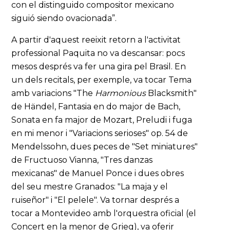
con el distinguido compositor mexicano
siguió siendo ovacionada”.
A partir d'aquest reeixit retorn a l'activitat
professional Paquita no va descansar: pocs
mesos després va fer una gira pel Brasil. En
un dels recitals, per exemple, va tocar Tema
amb variacions "The
Harmonious
Blacksmith"
de Händel, Fantasia en do major de Bach,
Sonata en fa major de Mozart, Preludi i fuga
en mi menor i "Variacions serioses" op. 54 de
Mendelssohn, dues peces de "Set miniatures"
de Fructuoso Vianna, "Tres danzas
mexicanas" de Manuel Ponce i dues obres
del seu mestre Granados: "La maja y el
ruiseñor" i "El pelele". Va tornar després a
tocar a Montevideo amb l'orquestra oficial (el
Concert en la menor de Grieg), va oferir