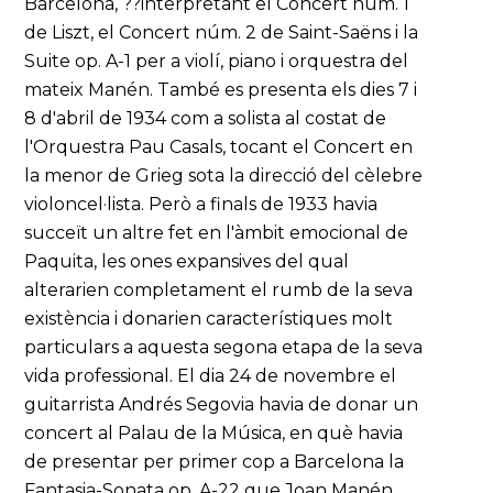
Barcelona, ??interpretant el Concert núm. 1
de Liszt, el Concert núm. 2 de Saint-Saëns i la
Suite op. A-1 per a violí, piano i orquestra del
mateix Manén. També es presenta els dies 7 i
8 d'abril de 1934 com a solista al costat de
l'Orquestra Pau Casals, tocant el Concert en
la menor de Grieg sota la direcció del cèlebre
violoncel·lista. Però a finals de 1933 havia
succeït un altre fet en l'àmbit emocional de
Paquita, les ones expansives del qual
alterarien completament el rumb de la seva
existència i donarien característiques molt
particulars a aquesta segona etapa de la seva
vida professional. El dia 24 de novembre el
guitarrista Andrés Segovia havia de donar un
concert al Palau de la Música, en què havia
de presentar per primer cop a Barcelona la
Fantasia-Sonata op. A-22 que Joan Manén