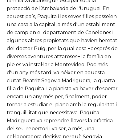
família va aconseguir escapar sota la
protecció de l’Ambaixada de l'Uruguai. En
aquest país, Paquita i les seves filles posseïen
una casa a la capital, a més d'un establiment
de camp en el departament de Canelones i
algunes altres propietats que havien heretat
del doctor Puig, per la qual cosa −després de
diverses aventures atzaroses− la família en
ple es va instal·lar a Montevideo. Poc més
d'un any més tard, va néixer en aquesta
ciutat Beatriz Segovia Madriguera, la quarta
filla de Paquita. La pianista va haver d'esperar
encara un any més per, finalment, poder
tornar a estudiar el piano amb la regularitat i
tranquil·litat que necessitava. Paquita
Madriguera va reprendre llavors la pràctica
del seu repertori i va ser, a més, una
col·laboradora decisiva perquè Segovia