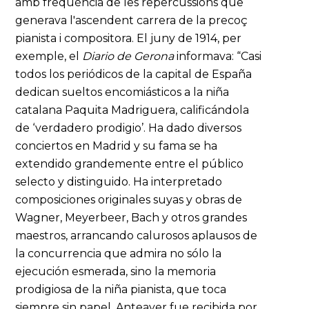
amb freqüència de les repercussions que
generava l'ascendent carrera de la precoç
pianista i compositora. El juny de 1914, per
exemple, el
Diario
de Gerona
informava: “Casi
todos los periódicos de la capital de España
dedican sueltos encomiásticos a la niña
catalana Paquita Madriguera, calificándola
de ‘verdadero prodigio’. Ha dado diversos
conciertos en Madrid y su fama se ha
extendido grandemente entre el público
selecto y distinguido. Ha interpretado
composiciones originales suyas y obras de
Wagner, Meyerbeer, Bach y otros grandes
maestros, arrancando calurosos aplausos de
la concurrencia que admira no sólo la
ejecución esmerada, sino la memoria
prodigiosa de la niña pianista, que toca
siempre sin papel. Anteayer fue recibida por