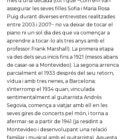
més d'una dècada (tot i que −com em van
assegurar les seves filles Sofia i Maria Rosa
Puig durant diverses entrevistes realitzades
entre 2003 i 2007− no va deixar de tocar el
piano ni un sol dia des que va començar a
aprendre a tocar-lo als tres anys amb el
professor Frank Marshall). La primera etapa
va des dels seus inicis fins a 1921 (mesos abans
de casar-se a Montevideo). La segona arrenca
parcialment el 1933 després del seu retorn,
vídua i amb tres nenes, a Barcelona;
s'interromp el 1934 quan, vinculada
sentimentalment al guitarrista Andrés
Segovia, comença a viatjar amb ell en les
seves gires de concerts pel món, i torna a
afermar-se a partir de 1941 (ja residint a
Montevideo i desenvolupant una relació
familiar i musical amb el guitarrista). Aquesta