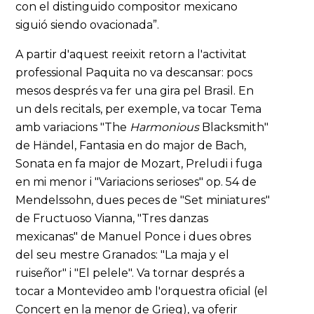
con el distinguido compositor mexicano
siguió siendo ovacionada”.
A partir d'aquest reeixit retorn a l'activitat
professional Paquita no va descansar: pocs
mesos després va fer una gira pel Brasil. En
un dels recitals, per exemple, va tocar Tema
amb variacions "The
Harmonious
Blacksmith"
de Händel, Fantasia en do major de Bach,
Sonata en fa major de Mozart, Preludi i fuga
en mi menor i "Variacions serioses" op. 54 de
Mendelssohn, dues peces de "Set miniatures"
de Fructuoso Vianna, "Tres danzas
mexicanas" de Manuel Ponce i dues obres
del seu mestre Granados: "La maja y el
ruiseñor" i "El pelele". Va tornar després a
tocar a Montevideo amb l'orquestra oficial (el
Concert en la menor de Grieg), va oferir