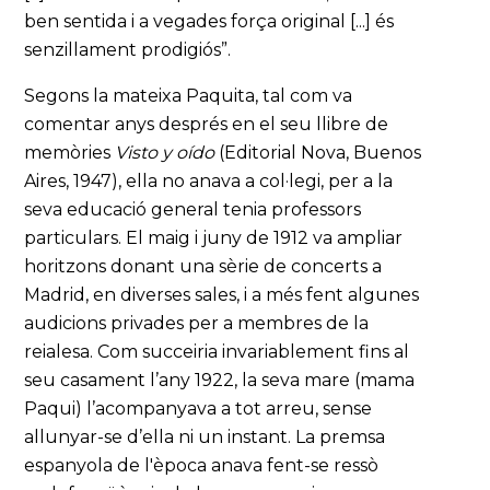
ben sentida i a vegades força original [...] és
senzillament prodigiós”.
Segons la mateixa Paquita, tal com va
comentar anys després en el seu llibre de
memòries
Visto y oído
(Editorial Nova, Buenos
Aires, 1947), ella no anava a col·legi, per a la
seva educació general tenia professors
particulars. El maig i juny de 1912 va ampliar
horitzons donant una sèrie de concerts a
Madrid, en diverses sales, i a més fent algunes
audicions privades per a membres de la
reialesa. Com succeiria invariablement fins al
seu casament l’any 1922, la seva mare (mama
Paqui) l’acompanyava a tot arreu, sense
allunyar-se d’ella ni un instant. La premsa
espanyola de l'època anava fent-se ressò