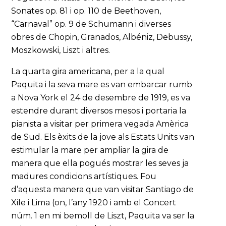
Sonates op. 81 i op. 110 de Beethoven,
“Carnaval” op. 9 de Schumann i diverses
obres de Chopin, Granados, Albéniz, Debussy,
Moszkowski, Liszt i altres.
La quarta gira americana, per a la qual
Paquita i la seva mare es van embarcar rumb
a Nova York el 24 de desembre de 1919, es va
estendre durant diversos mesos i portaria la
pianista a visitar per primera vegada Amèrica
de Sud. Els èxits de la jove als Estats Units van
estimular la mare per ampliar la gira de
manera que ella pogués mostrar les seves ja
madures condicions artístiques. Fou
d’aquesta manera que van visitar Santiago de
Xile i Lima (on, l’any 1920 i amb el Concert
núm. 1 en mi bemoll de Liszt, Paquita va ser la