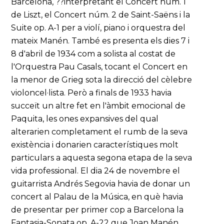
Barcelona, ??interpretant el Concert núm. 1
de Liszt, el Concert núm. 2 de Saint-Saëns i la
Suite op. A-1 per a violí, piano i orquestra del
mateix Manén. També es presenta els dies 7 i
8 d'abril de 1934 com a solista al costat de
l'Orquestra Pau Casals, tocant el Concert en
la menor de Grieg sota la direcció del cèlebre
violoncel·lista. Però a finals de 1933 havia
succeït un altre fet en l'àmbit emocional de
Paquita, les ones expansives del qual
alterarien completament el rumb de la seva
existència i donarien característiques molt
particulars a aquesta segona etapa de la seva
vida professional. El dia 24 de novembre el
guitarrista Andrés Segovia havia de donar un
concert al Palau de la Música, en què havia
de presentar per primer cop a Barcelona la
Fantasia-Sonata op. A-22 que Joan Manén