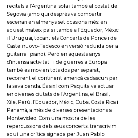
recitals a l’Argentina, sola i també al costat de
Segovia (amb qui després va compartir
escenari en almenys set ocasions més: en
aquest mateix país i també a l'Equador, Mèxic
i l’Uruguai, tocant els Concerts de Ponce i de
Castelnuovo-Tedesco en versió reduïda per a
guitarra i piano). Però en aquests anys
d'intensa activitat −i de guerres a Europa−
també es movien tots dos per separat,
recorrent el continent americà cadascun per
la seva banda. És així com Paquita va actuar
en diverses ciutats de l'Argentina, el Brasil,
Xile, Perú, l’Equador, Mèxic, Cuba, Costa Rica i
Panamà, a més de diverses presentacions a
Montevideo. Com una mostra de les
repercussions dels seus concerts, transcrivim
aquí una crítica signada per Juan Pablo