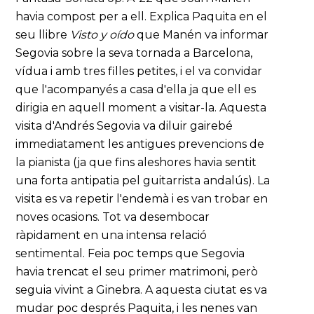
havia compost per a ell. Explica Paquita en el
seu llibre
Visto y oído
que Manén va informar
Segovia sobre la seva tornada a Barcelona,
vídua i amb tres filles petites, i el va convidar
que l'acompanyés a casa d'ella ja que ell es
dirigia en aquell moment a visitar-la. Aquesta
visita d'Andrés Segovia va diluir gairebé
immediatament les antigues prevencions de
la pianista (ja que fins aleshores havia sentit
una forta antipatia pel guitarrista andalús). La
visita es va repetir l'endemà i es van trobar en
noves ocasions. Tot va desembocar
ràpidament en una intensa relació
sentimental. Feia poc temps que Segovia
havia trencat el seu primer matrimoni, però
seguia vivint a Ginebra. A aquesta ciutat es va
mudar poc després Paquita, i les nenes van