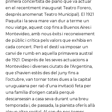
primera concertista de piano que va actuar
en el recentment inaugurat Teatro Forero,
després anomenat Teatro Municipal). El 1921
Paquita i la seva mare van dur a terme un
nou viatge, aquest cop fins a Buenos Aires i
Montevideo, amb nous èxits i reconeixement
de públic i crítica pels valors que exhibia en
cada concert. Però el destí va imposar un
canvi de rumb en aquella primavera austral
de 1921. Després de les seves actuacions a
Montevideo i diverses ciutats de l'Argentina,
que s'havien estès des del juny fins a
l’octubre, van tornar totes dues a la capital
uruguaiana per raó d’una invitació feta per
una família d'origen català perquè
descansessin a casa seva durant una breu
temporada i, de passada, la pianista oferís allà
algun altre recital. Al cap de poc temps