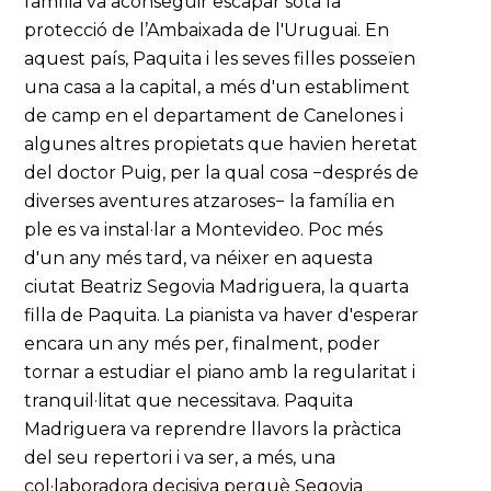
família va aconseguir escapar sota la
protecció de l’Ambaixada de l'Uruguai. En
aquest país, Paquita i les seves filles posseïen
una casa a la capital, a més d'un establiment
de camp en el departament de Canelones i
algunes altres propietats que havien heretat
del doctor Puig, per la qual cosa −després de
diverses aventures atzaroses− la família en
ple es va instal·lar a Montevideo. Poc més
d'un any més tard, va néixer en aquesta
ciutat Beatriz Segovia Madriguera, la quarta
filla de Paquita. La pianista va haver d'esperar
encara un any més per, finalment, poder
tornar a estudiar el piano amb la regularitat i
tranquil·litat que necessitava. Paquita
Madriguera va reprendre llavors la pràctica
del seu repertori i va ser, a més, una
col·laboradora decisiva perquè Segovia