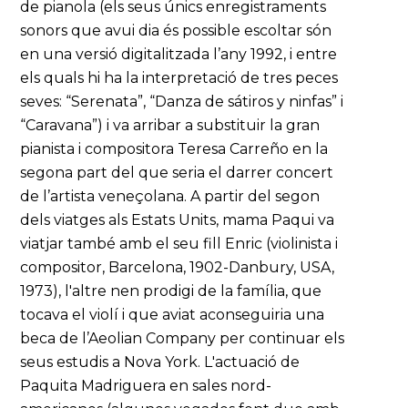
de pianola (els seus únics enregistraments
sonors que avui dia és possible escoltar són
en una versió digitalitzada l’any 1992, i entre
els quals hi ha la interpretació de tres peces
seves: “Serenata”, “Danza de sátiros y ninfas” i
“Caravana”) i va arribar a substituir la gran
pianista i compositora Teresa Carreño en la
segona part del que seria el darrer concert
de l’artista veneçolana. A partir del segon
dels viatges als Estats Units, mama Paqui va
viatjar també amb el seu fill Enric (violinista i
compositor, Barcelona, 1902-Danbury, USA,
1973), l'altre nen prodigi de la família, que
tocava el violí i que aviat aconseguiria una
beca de l’Aeolian Company per continuar els
seus estudis a Nova York. L'actuació de
Paquita Madriguera en sales nord-