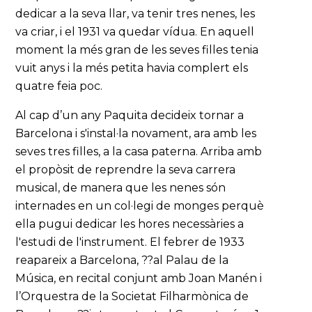
dedicar a la seva llar, va tenir tres nenes, les
va criar, i el 1931 va quedar vídua. En aquell
moment la més gran de les seves filles tenia
vuit anys i la més petita havia complert els
quatre feia poc.
Al cap d’un any Paquita decideix tornar a
Barcelona i s'instal·la novament, ara amb les
seves tres filles, a la casa paterna. Arriba amb
el propòsit de reprendre la seva carrera
musical, de manera que les nenes són
internades en un col·legi de monges perquè
ella pugui dedicar les hores necessàries a
l'estudi de l'instrument. El febrer de 1933
reapareix a Barcelona, ??al Palau de la
Música, en recital conjunt amb Joan Manén i
l’Orquestra de la Societat Filharmònica de