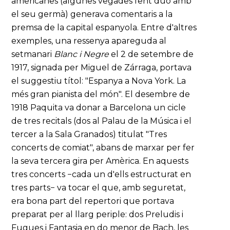
americanes (algunes vegades fent duo amb
el seu germà) generava comentaris a la
premsa de la capital espanyola. Entre d'altres
exemples, una ressenya apareguda al
setmanari
Blanc i Negre
el 2 de setembre de
1917, signada per Miguel de Zárraga, portava
el suggestiu títol: "Espanya a Nova York. La
més gran pianista del món". El desembre de
1918 Paquita va donar a Barcelona un cicle
de tres recitals (dos al Palau de la Música i el
tercer a la Sala Granados) titulat "Tres
concerts de comiat", abans de marxar per fer
la seva tercera gira per Amèrica. En aquests
tres concerts −cada un d'ells estructurat en
tres parts− va tocar el que, amb seguretat,
era bona part del repertori que portava
preparat per al llarg periple: dos Preludis i
Fugues i Fantasia en do menor de Bach, les