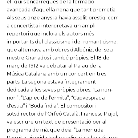
ell qui s’encarregués de la formació
avançada d’aquella nena que tant prometia.
Als seus onze anys ja havia assolit prestigi com
a concertista i interpretava un ampli
repertori que incloïa els autors més
importants del classicisme i del romanticisme,
que alternava amb obres d'Albéniz, del seu
mestre Granados i també pròpies. El 18 de
març de 1912 va debutar al Palau de la
Música Catalana amb un concert en tres
parts. La segona estava íntegrament
dedicada a les seves pròpies obres: “La non-
non”, “L'aplec de l’ermita”, “Capvesprada
d'estiu” i “Boda índia”. El compositor i
sotsdirector de l'Orfeó Català, Francesc Pujol,
va escriure un text de presentació per al
programa de mà, que deia: “La menuda
Paquita, aixerida, bellugadissa i riallera, és una