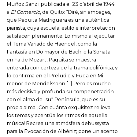
Muñoz Sanz i publicada el 23 d'abril de 1944
a
El Comercio
, de Quito: “Diré, sin ambages,
que Paquita Madriguera es una auténtica
pianista, cuya escuela, estilo e interpretación
satisfacen plenamente. Lo mismo al ejecutar
el Tema Variado de Haendel, como la
Fantasía en Do mayor de Bach, o la Sonata
en Fa de Mozart, Paquita se muestra
enterada con certeza de la trama polifónica, y
lo confirma en el Preludio y Fuga en Mi
menor de Mendelssohn [...] Pero es mucho
más decisiva y profunda su compenetración
con el alma de "su" Península, que es su
propia alma. ¡Con cuánta exquisitez relieva
los temas y acentúa los ritmos de aquella
música! Recrea una atmósfera debussysta
para la Evocación de Albéniz; pone un acento