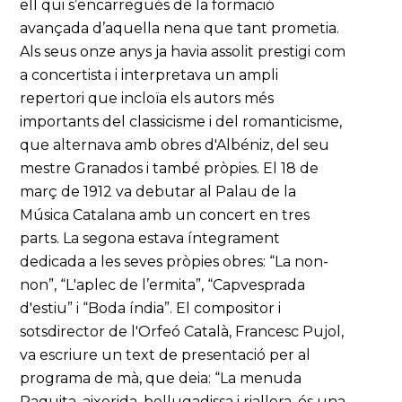
ell qui s’encarregués de la formació
avançada d’aquella nena que tant prometia.
Als seus onze anys ja havia assolit prestigi com
a concertista i interpretava un ampli
repertori que incloïa els autors més
importants del classicisme i del romanticisme,
que alternava amb obres d'Albéniz, del seu
mestre Granados i també pròpies. El 18 de
març de 1912 va debutar al Palau de la
Música Catalana amb un concert en tres
parts. La segona estava íntegrament
dedicada a les seves pròpies obres: “La non-
non”, “L'aplec de l’ermita”, “Capvesprada
d'estiu” i “Boda índia”. El compositor i
sotsdirector de l'Orfeó Català, Francesc Pujol,
va escriure un text de presentació per al
programa de mà, que deia: “La menuda
Paquita, aixerida, bellugadissa i riallera, és una