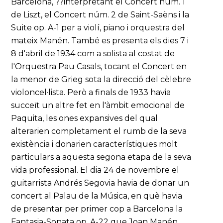
Barcelona, ??interpretant el Concert núm. 1
de Liszt, el Concert núm. 2 de Saint-Saëns i la
Suite op. A-1 per a violí, piano i orquestra del
mateix Manén. També es presenta els dies 7 i
8 d'abril de 1934 com a solista al costat de
l'Orquestra Pau Casals, tocant el Concert en
la menor de Grieg sota la direcció del cèlebre
violoncel·lista. Però a finals de 1933 havia
succeït un altre fet en l'àmbit emocional de
Paquita, les ones expansives del qual
alterarien completament el rumb de la seva
existència i donarien característiques molt
particulars a aquesta segona etapa de la seva
vida professional. El dia 24 de novembre el
guitarrista Andrés Segovia havia de donar un
concert al Palau de la Música, en què havia
de presentar per primer cop a Barcelona la
Fantasia-Sonata op. A-22 que Joan Manén