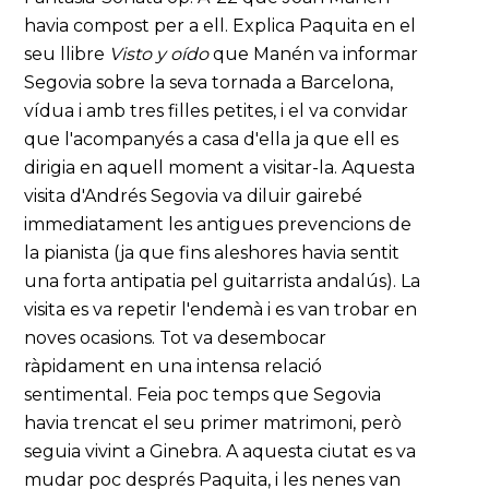
havia compost per a ell. Explica Paquita en el
seu llibre
Visto y oído
que Manén va informar
Segovia sobre la seva tornada a Barcelona,
vídua i amb tres filles petites, i el va convidar
que l'acompanyés a casa d'ella ja que ell es
dirigia en aquell moment a visitar-la. Aquesta
visita d'Andrés Segovia va diluir gairebé
immediatament les antigues prevencions de
la pianista (ja que fins aleshores havia sentit
una forta antipatia pel guitarrista andalús). La
visita es va repetir l'endemà i es van trobar en
noves ocasions. Tot va desembocar
ràpidament en una intensa relació
sentimental. Feia poc temps que Segovia
havia trencat el seu primer matrimoni, però
seguia vivint a Ginebra. A aquesta ciutat es va
mudar poc després Paquita, i les nenes van