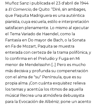
Muñoz Sanz i publicada el 23 d'abril de 1944
a
El Comercio
, de Quito: “Diré, sin ambages,
que Paquita Madriguera es una auténtica
pianista, cuya escuela, estilo e interpretación
satisfacen plenamente. Lo mismo al ejecutar
el Tema Variado de Haendel, como la
Fantasía en Do mayor de Bach, o la Sonata
en Fa de Mozart, Paquita se muestra
enterada con certeza de la trama polifónica, y
lo confirma en el Preludio y Fuga en Mi
menor de Mendelssohn [...] Pero es mucho
más decisiva y profunda su compenetración
con el alma de "su" Península, que es su
propia alma. ¡Con cuánta exquisitez relieva
los temas y acentúa los ritmos de aquella
música! Recrea una atmósfera debussysta
para la Evocación de Albéniz; pone un acento