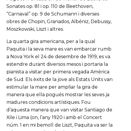
Sonates op. 81 i op. 110 de Beethoven,
“Carnaval” op. 9 de Schumann i diverses
obres de Chopin, Granados, Albéniz, Debussy,
Moszkowski, Liszt i altres.
La quarta gira americana, per a la qual
Paquita i la seva mare es van embarcar rumb
a Nova York el 24 de desembre de 1919, es va
estendre durant diversos mesos i portaria la
pianista a visitar per primera vegada Amèrica
de Sud. Els èxits de la jove als Estats Units van
estimular la mare per ampliar la gira de
manera que ella pogués mostrar les seves ja
madures condicions artístiques. Fou
d’aquesta manera que van visitar Santiago de
Xile i Lima (on, l’any 1920 i amb el Concert
núm. 1 en mi bemoll de Liszt, Paquita va ser la