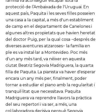
família va aconseguir escapar sota la
protecció de l’Ambaixada de l'Uruguai. En
aquest país, Paquita i les seves filles posseïen
una casa a la capital, a més d'un establiment
de camp en el departament de Canelones i
algunes altres propietats que havien heretat
del doctor Puig, per la qual cosa −després de
diverses aventures atzaroses− la família en
ple es va instal·lar a Montevideo. Poc més
d'un any més tard, va néixer en aquesta
ciutat Beatriz Segovia Madriguera, la quarta
filla de Paquita. La pianista va haver d'esperar
encara un any més per, finalment, poder
tornar a estudiar el piano amb la regularitat i
tranquil·litat que necessitava. Paquita
Madriguera va reprendre llavors la pràctica
del seu repertori i va ser, a més, una
col·laboradora decisiva perquè Segovia