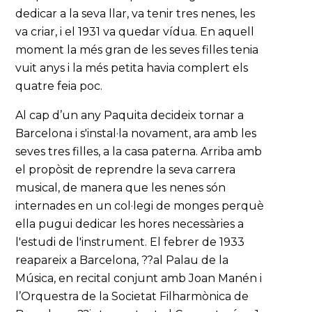
dedicar a la seva llar, va tenir tres nenes, les
va criar, i el 1931 va quedar vídua. En aquell
moment la més gran de les seves filles tenia
vuit anys i la més petita havia complert els
quatre feia poc.
Al cap d’un any Paquita decideix tornar a
Barcelona i s'instal·la novament, ara amb les
seves tres filles, a la casa paterna. Arriba amb
el propòsit de reprendre la seva carrera
musical, de manera que les nenes són
internades en un col·legi de monges perquè
ella pugui dedicar les hores necessàries a
l'estudi de l'instrument. El febrer de 1933
reapareix a Barcelona, ??al Palau de la
Música, en recital conjunt amb Joan Manén i
l’Orquestra de la Societat Filharmònica de