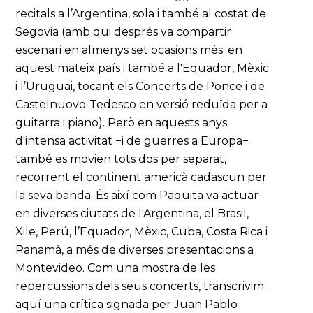
recitals a l’Argentina, sola i també al costat de
Segovia (amb qui després va compartir
escenari en almenys set ocasions més: en
aquest mateix país i també a l'Equador, Mèxic
i l’Uruguai, tocant els Concerts de Ponce i de
Castelnuovo-Tedesco en versió reduïda per a
guitarra i piano). Però en aquests anys
d'intensa activitat −i de guerres a Europa−
també es movien tots dos per separat,
recorrent el continent americà cadascun per
la seva banda. És així com Paquita va actuar
en diverses ciutats de l'Argentina, el Brasil,
Xile, Perú, l’Equador, Mèxic, Cuba, Costa Rica i
Panamà, a més de diverses presentacions a
Montevideo. Com una mostra de les
repercussions dels seus concerts, transcrivim
aquí una crítica signada per Juan Pablo