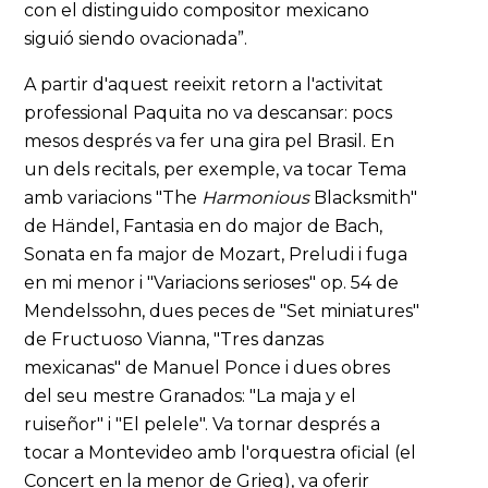
con el distinguido compositor mexicano
siguió siendo ovacionada”.
A partir d'aquest reeixit retorn a l'activitat
professional Paquita no va descansar: pocs
mesos després va fer una gira pel Brasil. En
un dels recitals, per exemple, va tocar Tema
amb variacions "The
Harmonious
Blacksmith"
de Händel, Fantasia en do major de Bach,
Sonata en fa major de Mozart, Preludi i fuga
en mi menor i "Variacions serioses" op. 54 de
Mendelssohn, dues peces de "Set miniatures"
de Fructuoso Vianna, "Tres danzas
mexicanas" de Manuel Ponce i dues obres
del seu mestre Granados: "La maja y el
ruiseñor" i "El pelele". Va tornar després a
tocar a Montevideo amb l'orquestra oficial (el
Concert en la menor de Grieg), va oferir