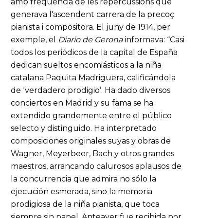
amb freqüència de les repercussions que
generava l'ascendent carrera de la precoç
pianista i compositora. El juny de 1914, per
exemple, el
Diario
de Gerona
informava: “Casi
todos los periódicos de la capital de España
dedican sueltos encomiásticos a la niña
catalana Paquita Madriguera, calificándola
de ‘verdadero prodigio’. Ha dado diversos
conciertos en Madrid y su fama se ha
extendido grandemente entre el público
selecto y distinguido. Ha interpretado
composiciones originales suyas y obras de
Wagner, Meyerbeer, Bach y otros grandes
maestros, arrancando calurosos aplausos de
la concurrencia que admira no sólo la
ejecución esmerada, sino la memoria
prodigiosa de la niña pianista, que toca
siempre sin papel. Anteayer fue recibida por