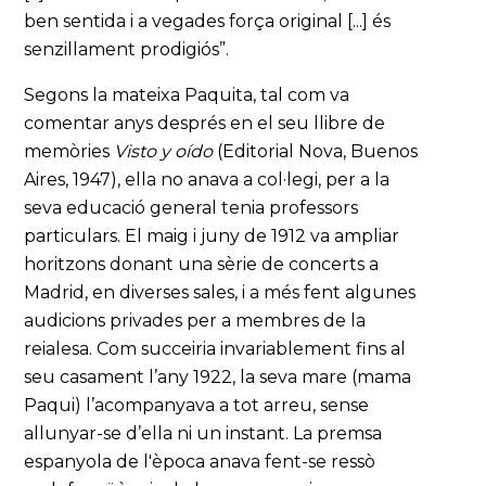
ben sentida i a vegades força original [...] és
senzillament prodigiós”.
Segons la mateixa Paquita, tal com va
comentar anys després en el seu llibre de
memòries
Visto y oído
(Editorial Nova, Buenos
Aires, 1947), ella no anava a col·legi, per a la
seva educació general tenia professors
particulars. El maig i juny de 1912 va ampliar
horitzons donant una sèrie de concerts a
Madrid, en diverses sales, i a més fent algunes
audicions privades per a membres de la
reialesa. Com succeiria invariablement fins al
seu casament l’any 1922, la seva mare (mama
Paqui) l’acompanyava a tot arreu, sense
allunyar-se d’ella ni un instant. La premsa
espanyola de l'època anava fent-se ressò