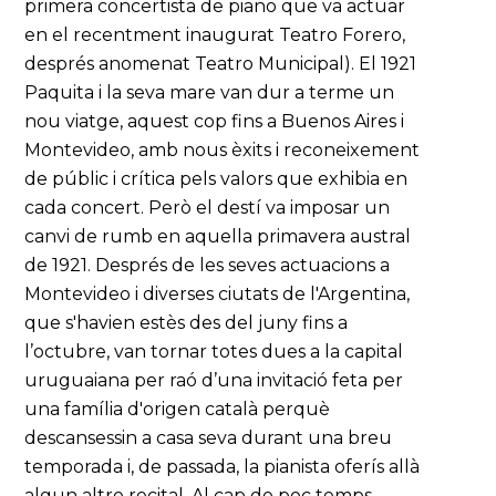
primera concertista de piano que va actuar
en el recentment inaugurat Teatro Forero,
després anomenat Teatro Municipal). El 1921
Paquita i la seva mare van dur a terme un
nou viatge, aquest cop fins a Buenos Aires i
Montevideo, amb nous èxits i reconeixement
de públic i crítica pels valors que exhibia en
cada concert. Però el destí va imposar un
canvi de rumb en aquella primavera austral
de 1921. Després de les seves actuacions a
Montevideo i diverses ciutats de l'Argentina,
que s'havien estès des del juny fins a
l’octubre, van tornar totes dues a la capital
uruguaiana per raó d’una invitació feta per
una família d'origen català perquè
descansessin a casa seva durant una breu
temporada i, de passada, la pianista oferís allà
algun altre recital. Al cap de poc temps