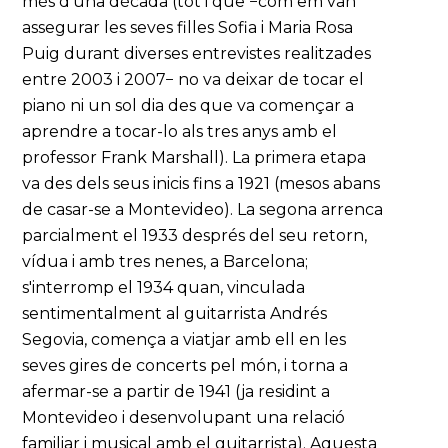
més d'una dècada (tot i que −com em van
assegurar les seves filles Sofia i Maria Rosa
Puig durant diverses entrevistes realitzades
entre 2003 i 2007− no va deixar de tocar el
piano ni un sol dia des que va començar a
aprendre a tocar-lo als tres anys amb el
professor Frank Marshall). La primera etapa
va des dels seus inicis fins a 1921 (mesos abans
de casar-se a Montevideo). La segona arrenca
parcialment el 1933 després del seu retorn,
vídua i amb tres nenes, a Barcelona;
s'interromp el 1934 quan, vinculada
sentimentalment al guitarrista Andrés
Segovia, comença a viatjar amb ell en les
seves gires de concerts pel món, i torna a
afermar-se a partir de 1941 (ja residint a
Montevideo i desenvolupant una relació
familiar i musical amb el guitarrista). Aquesta