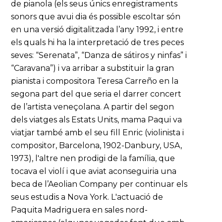
de pianola (els seus únics enregistraments
sonors que avui dia és possible escoltar són
en una versió digitalitzada l’any 1992, i entre
els quals hi ha la interpretació de tres peces
seves: “Serenata”, “Danza de sátiros y ninfas” i
“Caravana”) i va arribar a substituir la gran
pianista i compositora Teresa Carreño en la
segona part del que seria el darrer concert
de l’artista veneçolana. A partir del segon
dels viatges als Estats Units, mama Paqui va
viatjar també amb el seu fill Enric (violinista i
compositor, Barcelona, 1902-Danbury, USA,
1973), l'altre nen prodigi de la família, que
tocava el violí i que aviat aconseguiria una
beca de l’Aeolian Company per continuar els
seus estudis a Nova York. L'actuació de
Paquita Madriguera en sales nord-