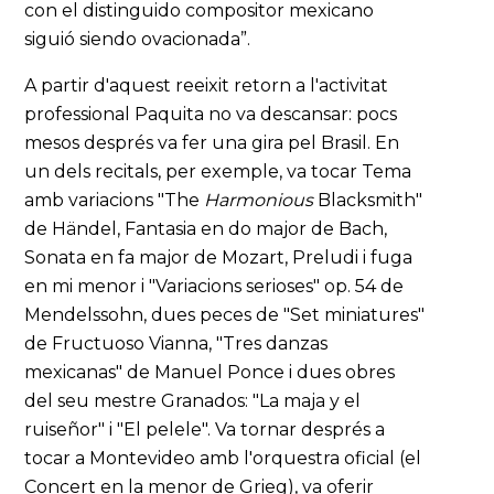
con el distinguido compositor mexicano
siguió siendo ovacionada”.
A partir d'aquest reeixit retorn a l'activitat
professional Paquita no va descansar: pocs
mesos després va fer una gira pel Brasil. En
un dels recitals, per exemple, va tocar Tema
amb variacions "The
Harmonious
Blacksmith"
de Händel, Fantasia en do major de Bach,
Sonata en fa major de Mozart, Preludi i fuga
en mi menor i "Variacions serioses" op. 54 de
Mendelssohn, dues peces de "Set miniatures"
de Fructuoso Vianna, "Tres danzas
mexicanas" de Manuel Ponce i dues obres
del seu mestre Granados: "La maja y el
ruiseñor" i "El pelele". Va tornar després a
tocar a Montevideo amb l'orquestra oficial (el
Concert en la menor de Grieg), va oferir