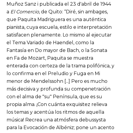
Muñoz Sanz i publicada el 23 d'abril de 1944
a
El Comercio
, de Quito: “Diré, sin ambages,
que Paquita Madriguera es una auténtica
pianista, cuya escuela, estilo e interpretación
satisfacen plenamente. Lo mismo al ejecutar
el Tema Variado de Haendel, como la
Fantasía en Do mayor de Bach, o la Sonata
en Fa de Mozart, Paquita se muestra
enterada con certeza de la trama polifónica, y
lo confirma en el Preludio y Fuga en Mi
menor de Mendelssohn [...] Pero es mucho
más decisiva y profunda su compenetración
con el alma de "su" Península, que es su
propia alma. ¡Con cuánta exquisitez relieva
los temas y acentúa los ritmos de aquella
música! Recrea una atmósfera debussysta
para la Evocación de Albéniz; pone un acento