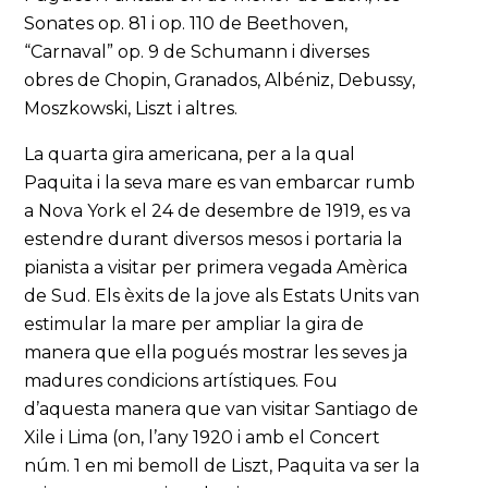
Sonates op. 81 i op. 110 de Beethoven,
“Carnaval” op. 9 de Schumann i diverses
obres de Chopin, Granados, Albéniz, Debussy,
Moszkowski, Liszt i altres.
La quarta gira americana, per a la qual
Paquita i la seva mare es van embarcar rumb
a Nova York el 24 de desembre de 1919, es va
estendre durant diversos mesos i portaria la
pianista a visitar per primera vegada Amèrica
de Sud. Els èxits de la jove als Estats Units van
estimular la mare per ampliar la gira de
manera que ella pogués mostrar les seves ja
madures condicions artístiques. Fou
d’aquesta manera que van visitar Santiago de
Xile i Lima (on, l’any 1920 i amb el Concert
núm. 1 en mi bemoll de Liszt, Paquita va ser la