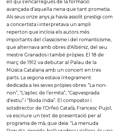
ell qui s’encarregués de la formació
avançada d’aquella nena que tant prometia.
Als seus onze anys ja havia assolit prestigi com
a concertista i interpretava un ampli
repertori que incloïa els autors més
importants del classicisme i del romanticisme,
que alternava amb obres d'Albéniz, del seu
mestre Granados i també pròpies. El 18 de
març de 1912 va debutar al Palau de la
Música Catalana amb un concert en tres
parts. La segona estava íntegrament
dedicada a les seves pròpies obres: “La non-
non”, “L'aplec de l’ermita”, “Capvesprada
d'estiu” i “Boda índia”. El compositor i
sotsdirector de l'Orfeó Català, Francesc Pujol,
va escriure un text de presentació per al
programa de mà, que deia: “La menuda
Paquita, aixerida, bellugadissa i riallera, és una