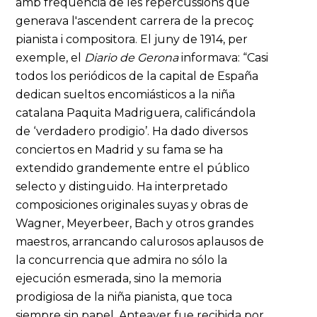
amb freqüència de les repercussions que
generava l'ascendent carrera de la precoç
pianista i compositora. El juny de 1914, per
exemple, el
Diario
de Gerona
informava: “Casi
todos los periódicos de la capital de España
dedican sueltos encomiásticos a la niña
catalana Paquita Madriguera, calificándola
de ‘verdadero prodigio’. Ha dado diversos
conciertos en Madrid y su fama se ha
extendido grandemente entre el público
selecto y distinguido. Ha interpretado
composiciones originales suyas y obras de
Wagner, Meyerbeer, Bach y otros grandes
maestros, arrancando calurosos aplausos de
la concurrencia que admira no sólo la
ejecución esmerada, sino la memoria
prodigiosa de la niña pianista, que toca
siempre sin papel. Anteayer fue recibida por