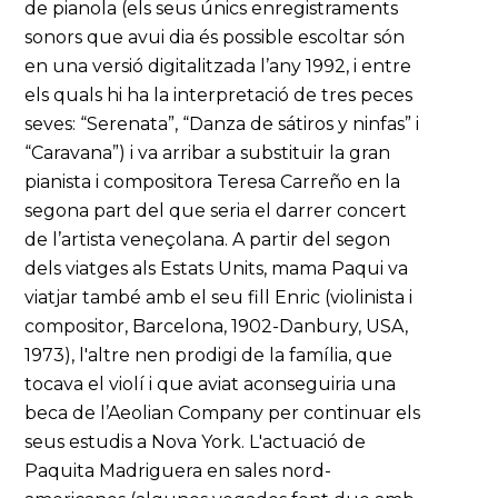
de pianola (els seus únics enregistraments
sonors que avui dia és possible escoltar són
en una versió digitalitzada l’any 1992, i entre
els quals hi ha la interpretació de tres peces
seves: “Serenata”, “Danza de sátiros y ninfas” i
“Caravana”) i va arribar a substituir la gran
pianista i compositora Teresa Carreño en la
segona part del que seria el darrer concert
de l’artista veneçolana. A partir del segon
dels viatges als Estats Units, mama Paqui va
viatjar també amb el seu fill Enric (violinista i
compositor, Barcelona, 1902-Danbury, USA,
1973), l'altre nen prodigi de la família, que
tocava el violí i que aviat aconseguiria una
beca de l’Aeolian Company per continuar els
seus estudis a Nova York. L'actuació de
Paquita Madriguera en sales nord-