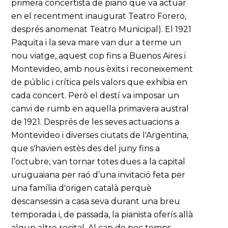
primera concertista de piano que va actuar
en el recentment inaugurat Teatro Forero,
després anomenat Teatro Municipal). El 1921
Paquita i la seva mare van dur a terme un
nou viatge, aquest cop fins a Buenos Aires i
Montevideo, amb nous èxits i reconeixement
de públic i crítica pels valors que exhibia en
cada concert. Però el destí va imposar un
canvi de rumb en aquella primavera austral
de 1921. Després de les seves actuacions a
Montevideo i diverses ciutats de l'Argentina,
que s'havien estès des del juny fins a
l’octubre, van tornar totes dues a la capital
uruguaiana per raó d’una invitació feta per
una família d'origen català perquè
descansessin a casa seva durant una breu
temporada i, de passada, la pianista oferís allà
algun altre recital. Al cap de poc temps