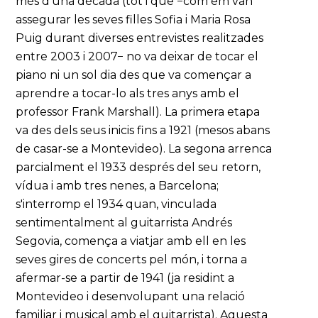
més d'una dècada (tot i que −com em van
assegurar les seves filles Sofia i Maria Rosa
Puig durant diverses entrevistes realitzades
entre 2003 i 2007− no va deixar de tocar el
piano ni un sol dia des que va començar a
aprendre a tocar-lo als tres anys amb el
professor Frank Marshall). La primera etapa
va des dels seus inicis fins a 1921 (mesos abans
de casar-se a Montevideo). La segona arrenca
parcialment el 1933 després del seu retorn,
vídua i amb tres nenes, a Barcelona;
s'interromp el 1934 quan, vinculada
sentimentalment al guitarrista Andrés
Segovia, comença a viatjar amb ell en les
seves gires de concerts pel món, i torna a
afermar-se a partir de 1941 (ja residint a
Montevideo i desenvolupant una relació
familiar i musical amb el guitarrista). Aquesta