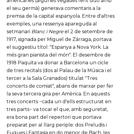
americanes (algunes vegades fent duo amb
el seu germà) generava comentaris a la
premsa de la capital espanyola. Entre d'altres
exemples, una ressenya apareguda al
setmanari
Blanc i Negre
el 2 de setembre de
1917, signada per Miguel de Zárraga, portava
el suggestiu títol: "Espanya a Nova York. La
més gran pianista del món". El desembre de
1918 Paquita va donar a Barcelona un cicle
de tres recitals (dos al Palau de la Música i el
tercer a la Sala Granados) titulat "Tres
concerts de comiat", abans de marxar per fer
la seva tercera gira per Amèrica. En aquests
tres concerts −cada un d'ells estructurat en
tres parts− va tocar el que, amb seguretat,
era bona part del repertori que portava
preparat per al llarg periple: dos Preludis i
Fugues i Fantasia en do menor de Bach, les