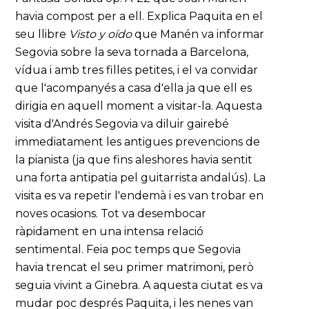
havia compost per a ell. Explica Paquita en el
seu llibre
Visto y oído
que Manén va informar
Segovia sobre la seva tornada a Barcelona,
vídua i amb tres filles petites, i el va convidar
que l'acompanyés a casa d'ella ja que ell es
dirigia en aquell moment a visitar-la. Aquesta
visita d'Andrés Segovia va diluir gairebé
immediatament les antigues prevencions de
la pianista (ja que fins aleshores havia sentit
una forta antipatia pel guitarrista andalús). La
visita es va repetir l'endemà i es van trobar en
noves ocasions. Tot va desembocar
ràpidament en una intensa relació
sentimental. Feia poc temps que Segovia
havia trencat el seu primer matrimoni, però
seguia vivint a Ginebra. A aquesta ciutat es va
mudar poc després Paquita, i les nenes van