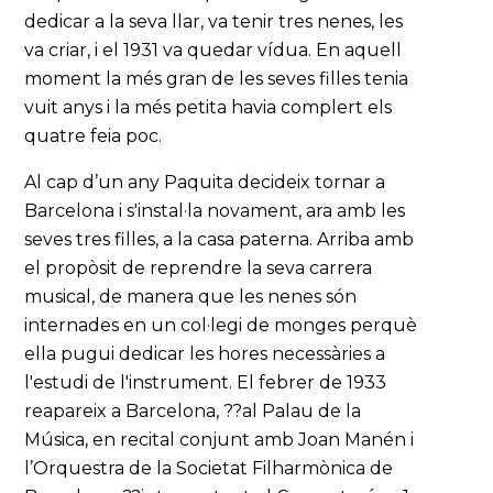
dedicar a la seva llar, va tenir tres nenes, les
va criar, i el 1931 va quedar vídua. En aquell
moment la més gran de les seves filles tenia
vuit anys i la més petita havia complert els
quatre feia poc.
Al cap d’un any Paquita decideix tornar a
Barcelona i s'instal·la novament, ara amb les
seves tres filles, a la casa paterna. Arriba amb
el propòsit de reprendre la seva carrera
musical, de manera que les nenes són
internades en un col·legi de monges perquè
ella pugui dedicar les hores necessàries a
l'estudi de l'instrument. El febrer de 1933
reapareix a Barcelona, ??al Palau de la
Música, en recital conjunt amb Joan Manén i
l’Orquestra de la Societat Filharmònica de