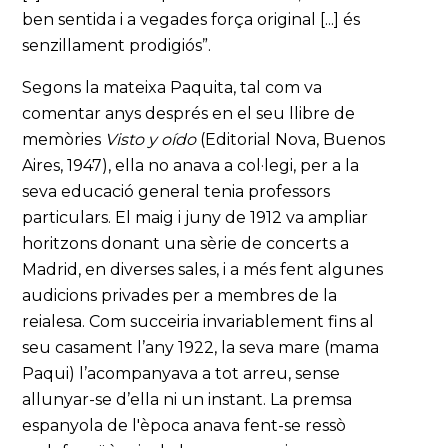
ben sentida i a vegades força original [...] és
senzillament prodigiós”.
Segons la mateixa Paquita, tal com va
comentar anys després en el seu llibre de
memòries
Visto y oído
(Editorial Nova, Buenos
Aires, 1947), ella no anava a col·legi, per a la
seva educació general tenia professors
particulars. El maig i juny de 1912 va ampliar
horitzons donant una sèrie de concerts a
Madrid, en diverses sales, i a més fent algunes
audicions privades per a membres de la
reialesa. Com succeiria invariablement fins al
seu casament l’any 1922, la seva mare (mama
Paqui) l’acompanyava a tot arreu, sense
allunyar-se d’ella ni un instant. La premsa
espanyola de l'època anava fent-se ressò