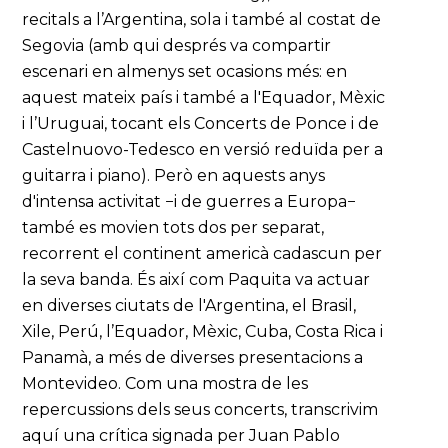
recitals a l’Argentina, sola i també al costat de
Segovia (amb qui després va compartir
escenari en almenys set ocasions més: en
aquest mateix país i també a l'Equador, Mèxic
i l’Uruguai, tocant els Concerts de Ponce i de
Castelnuovo-Tedesco en versió reduïda per a
guitarra i piano). Però en aquests anys
d'intensa activitat −i de guerres a Europa−
també es movien tots dos per separat,
recorrent el continent americà cadascun per
la seva banda. És així com Paquita va actuar
en diverses ciutats de l'Argentina, el Brasil,
Xile, Perú, l’Equador, Mèxic, Cuba, Costa Rica i
Panamà, a més de diverses presentacions a
Montevideo. Com una mostra de les
repercussions dels seus concerts, transcrivim
aquí una crítica signada per Juan Pablo