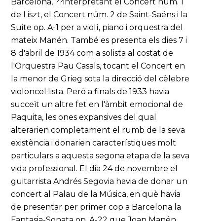
Barcelona, ??interpretant el Concert núm. 1
de Liszt, el Concert núm. 2 de Saint-Saëns i la
Suite op. A-1 per a violí, piano i orquestra del
mateix Manén. També es presenta els dies 7 i
8 d'abril de 1934 com a solista al costat de
l'Orquestra Pau Casals, tocant el Concert en
la menor de Grieg sota la direcció del cèlebre
violoncel·lista. Però a finals de 1933 havia
succeït un altre fet en l'àmbit emocional de
Paquita, les ones expansives del qual
alterarien completament el rumb de la seva
existència i donarien característiques molt
particulars a aquesta segona etapa de la seva
vida professional. El dia 24 de novembre el
guitarrista Andrés Segovia havia de donar un
concert al Palau de la Música, en què havia
de presentar per primer cop a Barcelona la
Fantasia-Sonata op. A-22 que Joan Manén