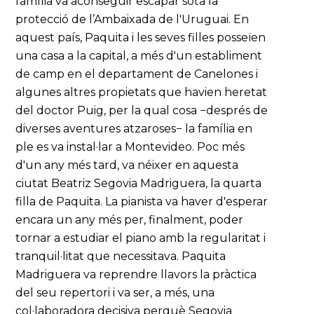
família va aconseguir escapar sota la
protecció de l’Ambaixada de l'Uruguai. En
aquest país, Paquita i les seves filles posseïen
una casa a la capital, a més d'un establiment
de camp en el departament de Canelones i
algunes altres propietats que havien heretat
del doctor Puig, per la qual cosa −després de
diverses aventures atzaroses− la família en
ple es va instal·lar a Montevideo. Poc més
d'un any més tard, va néixer en aquesta
ciutat Beatriz Segovia Madriguera, la quarta
filla de Paquita. La pianista va haver d'esperar
encara un any més per, finalment, poder
tornar a estudiar el piano amb la regularitat i
tranquil·litat que necessitava. Paquita
Madriguera va reprendre llavors la pràctica
del seu repertori i va ser, a més, una
col·laboradora decisiva perquè Segovia