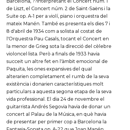
Barcelona, ??interpretant el Concert núm. 1
de Liszt, el Concert núm. 2 de Saint-Saëns i la
Suite op. A-1 per a violí, piano i orquestra del
mateix Manén. També es presenta els dies 7 i
8 d'abril de 1934 com a solista al costat de
l'Orquestra Pau Casals, tocant el Concert en
la menor de Grieg sota la direcció del cèlebre
violoncel·lista. Però a finals de 1933 havia
succeït un altre fet en l'àmbit emocional de
Paquita, les ones expansives del qual
alterarien completament el rumb de la seva
existència i donarien característiques molt
particulars a aquesta segona etapa de la seva
vida professional. El dia 24 de novembre el
guitarrista Andrés Segovia havia de donar un
concert al Palau de la Música, en què havia
de presentar per primer cop a Barcelona la
Fantasia-Sonata op. A-22 que Joan Manén