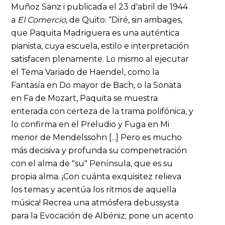
Muñoz Sanz i publicada el 23 d'abril de 1944
a
El Comercio
, de Quito: “Diré, sin ambages,
que Paquita Madriguera es una auténtica
pianista, cuya escuela, estilo e interpretación
satisfacen plenamente. Lo mismo al ejecutar
el Tema Variado de Haendel, como la
Fantasía en Do mayor de Bach, o la Sonata
en Fa de Mozart, Paquita se muestra
enterada con certeza de la trama polifónica, y
lo confirma en el Preludio y Fuga en Mi
menor de Mendelssohn [...] Pero es mucho
más decisiva y profunda su compenetración
con el alma de "su" Península, que es su
propia alma. ¡Con cuánta exquisitez relieva
los temas y acentúa los ritmos de aquella
música! Recrea una atmósfera debussysta
para la Evocación de Albéniz; pone un acento