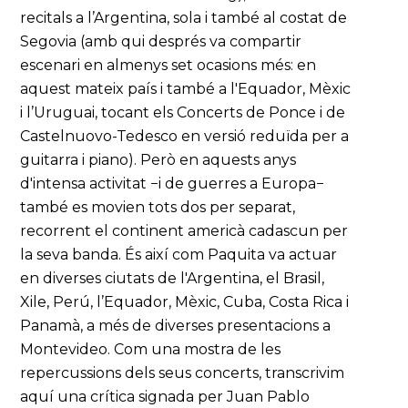
recitals a l’Argentina, sola i també al costat de
Segovia (amb qui després va compartir
escenari en almenys set ocasions més: en
aquest mateix país i també a l'Equador, Mèxic
i l’Uruguai, tocant els Concerts de Ponce i de
Castelnuovo-Tedesco en versió reduïda per a
guitarra i piano). Però en aquests anys
d'intensa activitat −i de guerres a Europa−
també es movien tots dos per separat,
recorrent el continent americà cadascun per
la seva banda. És així com Paquita va actuar
en diverses ciutats de l'Argentina, el Brasil,
Xile, Perú, l’Equador, Mèxic, Cuba, Costa Rica i
Panamà, a més de diverses presentacions a
Montevideo. Com una mostra de les
repercussions dels seus concerts, transcrivim
aquí una crítica signada per Juan Pablo