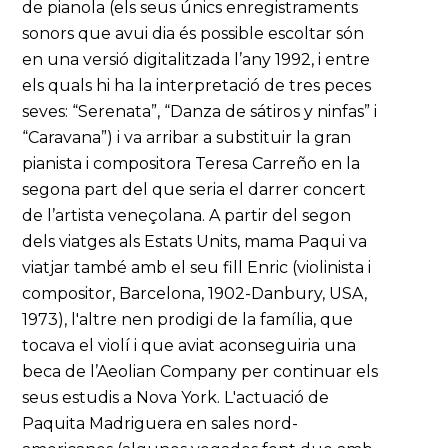
de pianola (els seus únics enregistraments
sonors que avui dia és possible escoltar són
en una versió digitalitzada l’any 1992, i entre
els quals hi ha la interpretació de tres peces
seves: “Serenata”, “Danza de sátiros y ninfas” i
“Caravana”) i va arribar a substituir la gran
pianista i compositora Teresa Carreño en la
segona part del que seria el darrer concert
de l’artista veneçolana. A partir del segon
dels viatges als Estats Units, mama Paqui va
viatjar també amb el seu fill Enric (violinista i
compositor, Barcelona, 1902-Danbury, USA,
1973), l'altre nen prodigi de la família, que
tocava el violí i que aviat aconseguiria una
beca de l’Aeolian Company per continuar els
seus estudis a Nova York. L'actuació de
Paquita Madriguera en sales nord-