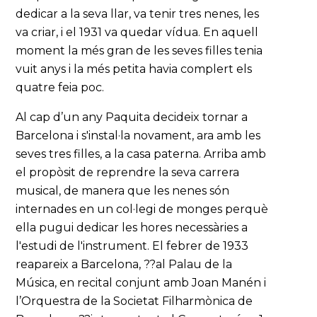
dedicar a la seva llar, va tenir tres nenes, les
va criar, i el 1931 va quedar vídua. En aquell
moment la més gran de les seves filles tenia
vuit anys i la més petita havia complert els
quatre feia poc.
Al cap d’un any Paquita decideix tornar a
Barcelona i s'instal·la novament, ara amb les
seves tres filles, a la casa paterna. Arriba amb
el propòsit de reprendre la seva carrera
musical, de manera que les nenes són
internades en un col·legi de monges perquè
ella pugui dedicar les hores necessàries a
l'estudi de l'instrument. El febrer de 1933
reapareix a Barcelona, ??al Palau de la
Música, en recital conjunt amb Joan Manén i
l’Orquestra de la Societat Filharmònica de