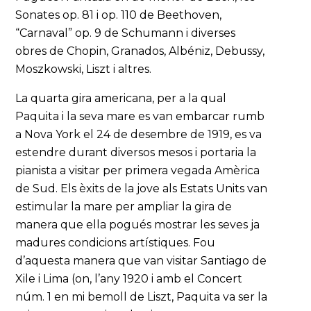
Sonates op. 81 i op. 110 de Beethoven,
“Carnaval” op. 9 de Schumann i diverses
obres de Chopin, Granados, Albéniz, Debussy,
Moszkowski, Liszt i altres.
La quarta gira americana, per a la qual
Paquita i la seva mare es van embarcar rumb
a Nova York el 24 de desembre de 1919, es va
estendre durant diversos mesos i portaria la
pianista a visitar per primera vegada Amèrica
de Sud. Els èxits de la jove als Estats Units van
estimular la mare per ampliar la gira de
manera que ella pogués mostrar les seves ja
madures condicions artístiques. Fou
d’aquesta manera que van visitar Santiago de
Xile i Lima (on, l’any 1920 i amb el Concert
núm. 1 en mi bemoll de Liszt, Paquita va ser la