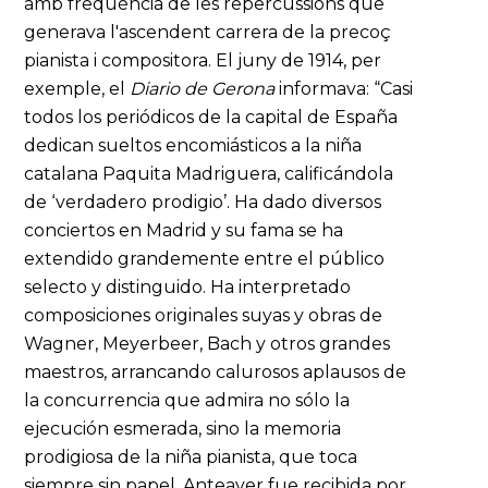
amb freqüència de les repercussions que
generava l'ascendent carrera de la precoç
pianista i compositora. El juny de 1914, per
exemple, el
Diario
de Gerona
informava: “Casi
todos los periódicos de la capital de España
dedican sueltos encomiásticos a la niña
catalana Paquita Madriguera, calificándola
de ‘verdadero prodigio’. Ha dado diversos
conciertos en Madrid y su fama se ha
extendido grandemente entre el público
selecto y distinguido. Ha interpretado
composiciones originales suyas y obras de
Wagner, Meyerbeer, Bach y otros grandes
maestros, arrancando calurosos aplausos de
la concurrencia que admira no sólo la
ejecución esmerada, sino la memoria
prodigiosa de la niña pianista, que toca
siempre sin papel. Anteayer fue recibida por