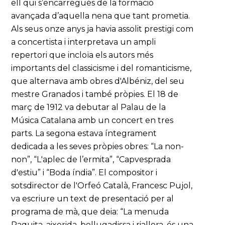
ell qui s’encarregués de la formació
avançada d’aquella nena que tant prometia.
Als seus onze anys ja havia assolit prestigi com
a concertista i interpretava un ampli
repertori que incloïa els autors més
importants del classicisme i del romanticisme,
que alternava amb obres d'Albéniz, del seu
mestre Granados i també pròpies. El 18 de
març de 1912 va debutar al Palau de la
Música Catalana amb un concert en tres
parts. La segona estava íntegrament
dedicada a les seves pròpies obres: “La non-
non”, “L'aplec de l’ermita”, “Capvesprada
d'estiu” i “Boda índia”. El compositor i
sotsdirector de l'Orfeó Català, Francesc Pujol,
va escriure un text de presentació per al
programa de mà, que deia: “La menuda
Paquita, aixerida, bellugadissa i riallera, és una