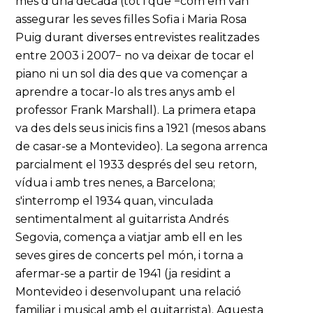
més d'una dècada (tot i que −com em van
assegurar les seves filles Sofia i Maria Rosa
Puig durant diverses entrevistes realitzades
entre 2003 i 2007− no va deixar de tocar el
piano ni un sol dia des que va començar a
aprendre a tocar-lo als tres anys amb el
professor Frank Marshall). La primera etapa
va des dels seus inicis fins a 1921 (mesos abans
de casar-se a Montevideo). La segona arrenca
parcialment el 1933 després del seu retorn,
vídua i amb tres nenes, a Barcelona;
s'interromp el 1934 quan, vinculada
sentimentalment al guitarrista Andrés
Segovia, comença a viatjar amb ell en les
seves gires de concerts pel món, i torna a
afermar-se a partir de 1941 (ja residint a
Montevideo i desenvolupant una relació
familiar i musical amb el guitarrista). Aquesta