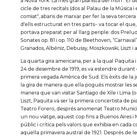
a Nova York. La més gran pianista del món". El
cicle de tres recitals (dos al Palau de la Música i
comiat", abans de marxar per fer la seva tercer
d'ells estructurat en tres parts− va tocar el qu
portava preparat per al llarg periple: dos Prelu
Sonates op. 81 i op. 110 de Beethoven, “Carnava
Granados, Albéniz, Debussy, Moszkowski, Liszt i a
La quarta gira americana, per a la qual Paquita
24 de desembre de 1919, es va estendre durant div
primera vegada Amèrica de Sud. Els èxits de la j
la gira de manera que ella pogués mostrar les s
manera que van visitar Santiago de Xile i Lima (
Liszt, Paquita va ser la primera concertista de
Teatro Forero, després anomenat Teatro Municipa
un nou viatge, aquest cop fins a Buenos Aires 
públic i crítica pels valors que exhibia en cada
aquella primavera austral de 1921. Després de le