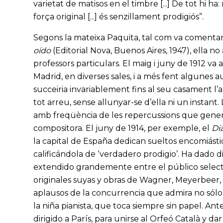
varietat de matisos en el timbre [...] De tot hi h
força original [...] és senzillament prodigiós”.
Segons la mateixa Paquita, tal com va comentar
oído
(Editorial Nova, Buenos Aires, 1947), ella no
professors particulars. El maig i juny de 1912 v
Madrid, en diverses sales, i a més fent algunes 
succeiria invariablement fins al seu casament l
tot arreu, sense allunyar-se d’ella ni un instan
amb freqüència de les repercussions que generav
compositora. El juny de 1914, per exemple, el
Di
la capital de España dedican sueltos encomiásti
calificándola de ‘verdadero prodigio’. Ha dado d
extendido grandemente entre el público select
originales suyas y obras de Wagner, Meyerbeer,
aplausos de la concurrencia que admira no sólo
la niña pianista, que toca siempre sin papel. Ante
dirigido a París, para unirse al Orfeó Català y da