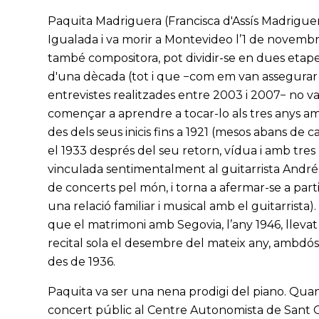
Paquita Madriguera (Francisca d'Assís Madriguer
Igualada i va morir a Montevideo l’1 de novembre 
també compositora, pot dividir-se en dues etape
d'una dècada (tot i que −com em van assegurar le
entrevistes realitzades entre 2003 i 2007− no va
començar a aprendre a tocar-lo als tres anys am
des dels seus inicis fins a 1921 (mesos abans de
el 1933 després del seu retorn, vídua i amb tres
vinculada sentimentalment al guitarrista Andrés
de concerts pel món, i torna a afermar-se a part
una relació familiar i musical amb el guitarrista
que el matrimoni amb Segovia, l’any 1946, lleva
recital sola el desembre del mateix any, ambdós 
des de 1936.
Paquita va ser una nena prodigi del piano. Qua
concert públic al Centre Autonomista de Sant 