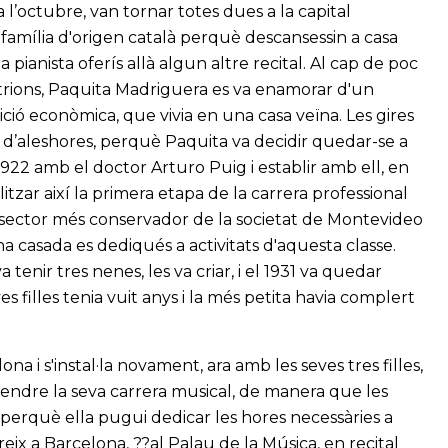
a l’octubre, van tornar totes dues a la capital
 família d'origen català perquè descansessin a casa
pianista oferís allà algun altre recital. Al cap de poc
mfitrions, Paquita Madriguera es va enamorar d'un
ició econòmica, que vivia en una casa veïna. Les gires
 d’aleshores, perquè Paquita va decidir quedar-se a
922 amb el doctor Arturo Puig i establir amb ell, en
litzar així la primera etapa de la carrera professional
del sector més conservador de la societat de Montevideo
 casada es dediqués a activitats d'aquesta classe.
 tenir tres nenes, les va criar, i el 1931 va quedar
 filles tenia vuit anys i la més petita havia complert
a i s'instal·la novament, ara amb les seves tres filles,
rendre la seva carrera musical, de manera que les
perquè ella pugui dedicar les hores necessàries a
reix a Barcelona, ??al Palau de la Música, en recital