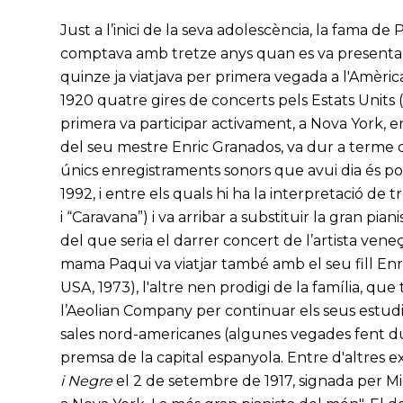
Just a l’inici de la seva adolescència, la fama d
comptava amb tretze anys quan es va presentar a
quinze ja viatjava per primera vegada a l'Amèrica 
1920 quatre gires de concerts pels Estats Units 
primera va participar activament, a Nova York, e
del seu mestre Enric Granados, va dur a terme d
únics enregistraments sonors que avui dia és poss
1992, i entre els quals hi ha la interpretació de 
i “Caravana”) i va arribar a substituir la gran pi
del que seria el darrer concert de l’artista veneç
mama Paqui va viatjar també amb el seu fill Enri
USA, 1973), l'altre nen prodigi de la família, que
l’Aeolian Company per continuar els seus estud
sales nord-americanes (algunes vegades fent d
premsa de la capital espanyola. Entre d'altres
i Negre
el 2 de setembre de 1917, signada per Mi