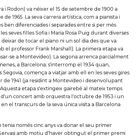
a i Rodon) va néixer el 15 de setembre de 1900 a
de 1965. La seva carrera artística, com a pianista i
s ben diferenciades i separades entre si per més
s seves filles Sofia i Maria Rosa Puig durant diverses
 deixar de tocar el piano ni un sol dia des que va
b el professor Frank Marshall). La primera etapa va
 casar-se a Montevideo). La segona arrenca parcialment
 nenes, a Barcelona; s'interromp el 1934 quan,
 Segovia, comença a viatjar amb ell en les seves gires
ir de 1941 (ja residint a Montevideo i desenvolupant
). Aquesta etapa s'extingeix gairebé al mateix temps
t d'un concert amb orquestra l'octubre de 1953 i un
en el transcurs de la seva única visita a Barcelona
n tenia només cinc anys va donar el seu primer
Gervasi amb motiu d'haver obtingut el primer premi