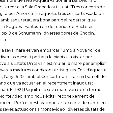
 desembre de 1918 Paquita va donar a Barcelona un
 el tercer a la Sala Granados) titulat "Tres concerts de
a gira per Amèrica. En aquests tres concerts −cada un
e, amb seguretat, era bona part del repertori que
dis i Fugues i Fantasia en do menor de Bach, les
l” op. 9 de Schumann i diverses obres de Chopin,
ltres.
 i la seva mare es van embarcar rumb a Nova York el
ersos mesos i portaria la pianista a visitar per
ove als Estats Units van estimular la mare per ampliar
eves ja madures condicions artístiques. Fou d’aquesta
on, l’any 1920 i amb el Concert núm. 1 en mi bemoll de
 piano que va actuar en el recentment inaugurat
l). El 1921 Paquita i la seva mare van dur a terme
i Montevideo, amb nous èxits i reconeixement de
 concert. Però el destí va imposar un canvi de rumb en
s seves actuacions a Montevideo i diverses ciutats de