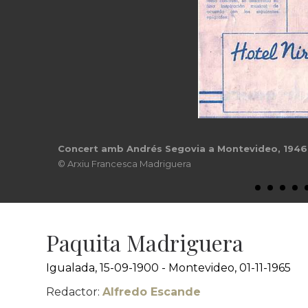
"Visto y oido", llibre autobiogràfic de la pianista
Domini públic
Paquita Madriguera
Igualada, 15-09-1900 - Montevideo, 01-11-1965
Redactor:
Alfredo Escande