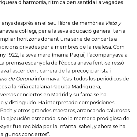
a: riquesa d'harmonia, rítmica ben sentida i a vegades
 anys després en el seu llibre de memòries
Visto y
 anava a col·legi, per a la seva educació general tenia
a ampliar horitzons donant una sèrie de concerts a
audicions privades per a membres de la reialesa. Com
’any 1922, la seva mare (mama Paqui) l’acompanyava a
t. La premsa espanyola de l'època anava fent-se ressò
a l'ascendent carrera de la precoç pianista i
ario
de Gerona
informava: “Casi todos los periódicos de
cos a la niña catalana Paquita Madriguera,
iversos conciertos en Madrid y su fama se ha
o y distinguido. Ha interpretado composiciones
 Bach y otros grandes maestros, arrancando calurosos
 la ejecución esmerada, sino la memoria prodigiosa de
ayer fue recibida por la Infanta Isabel, y ahora se ha
r algunos conciertos”.