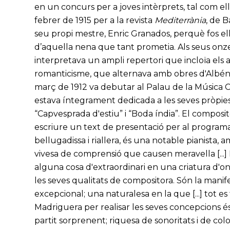
en un concurs per a joves intèrprets, tal com el
febrer de 1915 per a la revista
Mediterrània
, de 
seu propi mestre, Enric Granados, perquè fos el
d’aquella nena que tant prometia. Als seus onze a
interpretava un ampli repertori que incloïa els 
romanticisme, que alternava amb obres d'Albéni
març de 1912 va debutar al Palau de la Música 
estava íntegrament dedicada a les seves pròpies 
“Capvesprada d'estiu” i “Boda índia”. El composito
escriure un text de presentació per al programa
bellugadissa i riallera, és una notable pianista, 
vivesa de comprensió que causen meravella [...] Pe
alguna cosa d'extraordinari en una criatura d'on
les seves qualitats de compositora. Són la mani
excepcional; una naturalesa en la que [...] tot es
Madriguera per realisar les seves concepcions és
partit sorprenent; riquesa de sonoritats i de colo