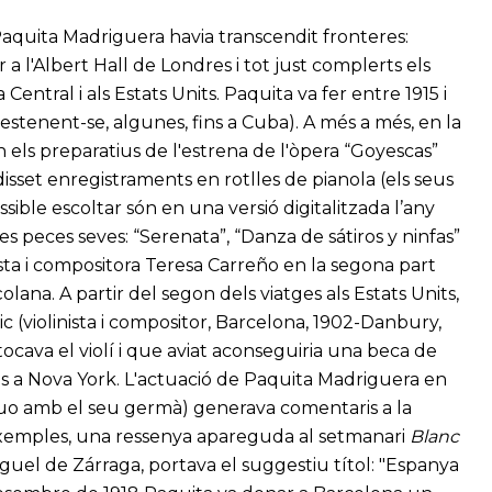
e Paquita Madriguera havia transcendit fronteres:
 l'Albert Hall de Londres i tot just complerts els
Central i als Estats Units. Paquita va fer entre 1915 i
(estenent-se, algunes, fins a Cuba). A més a més, en la
n els preparatius de l'estrena de l'òpera “Goyescas”
isset enregistraments en rotlles de pianola (els seus
ible escoltar són en una versió digitalitzada l’any
tres peces seves: “Serenata”, “Danza de sátiros y ninfas”
anista i compositora Teresa Carreño en la segona part
olana. A partir del segon dels viatges als Estats Units,
c (violinista i compositor, Barcelona, 1902-Danbury,
 tocava el violí i que aviat aconseguiria una beca de
is a Nova York. L'actuació de Paquita Madriguera en
uo amb el seu germà) generava comentaris a la
 exemples, una ressenya apareguda al setmanari
Blanc
guel de Zárraga, portava el suggestiu títol: "Espanya