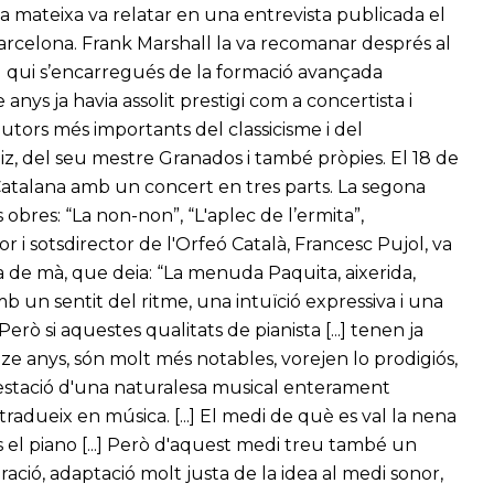
la mateixa va relatar en una entrevista publicada el
Barcelona. Frank Marshall la va recomanar després al
l qui s’encarregués de la formació avançada
nys ja havia assolit prestigi com a concertista i
autors més importants del classicisme i del
z, del seu mestre Granados i també pròpies. El 18 de
Catalana amb un concert en tres parts. La segona
obres: “La non-non”, “L'aplec de l’ermita”,
r i sotsdirector de l'Orfeó Català, Francesc Pujol, va
 de mà, que deia: “La menuda Paquita, aixerida,
amb un sentit del ritme, una intuïció expressiva i una
rò si aquestes qualitats de pianista [...] tenen ja
ze anys, són molt més notables, vorejen lo prodigiós,
festació d'una naturalesa musical enterament
 tradueix en música. [...] El medi de què es val la nena
 el piano [...] Però d'aquest medi treu també un
ració, adaptació molt justa de la idea al medi sonor,