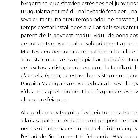
l'Argentina, que s'havien estès des del juny fins 
uruguaiana per raó d’una invitació feta per una
seva durant una breu temporada i, de passada, la 
temps d'estar instal·lades a la llar dels seus a
parent d'ells, advocat madur, vidu i de bona pos
de concerts es van acabar sobtadament a partir
Montevideo per contraure matrimoni l'abril de 1
aquesta ciutat, la seva pròpia llar. També va fina
de l'exitosa artista, ja que en aquella família 
d’aquella època, no estava ben vist que una dona
Paquita Madriguera es va dedicar a la seva llar, va
vídua. En aquell moment la més gran de les seves
els quatre feia poc.
Al cap d’un any Paquita decideix tornar a Barcelon
a la casa paterna. Arriba amb el propòsit de rep
nenes són internades en un col·legi de monges 
l'estudi de l'instrument. El febrer de 1933 reapa