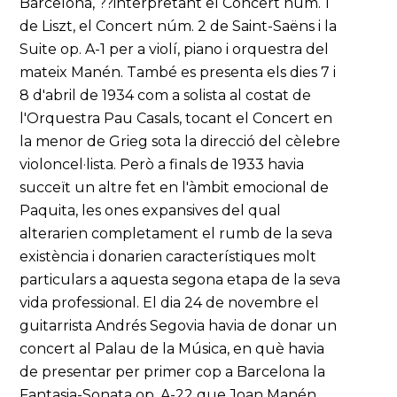
Barcelona, ??interpretant el Concert núm. 1
de Liszt, el Concert núm. 2 de Saint-Saëns i la
Suite op. A-1 per a violí, piano i orquestra del
mateix Manén. També es presenta els dies 7 i
8 d'abril de 1934 com a solista al costat de
l'Orquestra Pau Casals, tocant el Concert en
la menor de Grieg sota la direcció del cèlebre
violoncel·lista. Però a finals de 1933 havia
succeït un altre fet en l'àmbit emocional de
Paquita, les ones expansives del qual
alterarien completament el rumb de la seva
existència i donarien característiques molt
particulars a aquesta segona etapa de la seva
vida professional. El dia 24 de novembre el
guitarrista Andrés Segovia havia de donar un
concert al Palau de la Música, en què havia
de presentar per primer cop a Barcelona la
Fantasia-Sonata op. A-22 que Joan Manén