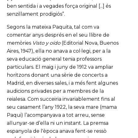
ben sentida i a vegades força original [...] és
senzillament prodigiós”.
Segons la mateixa Paquita, tal com va
comentar anys després en el seu llibre de
memòries
Visto y oído
(Editorial Nova, Buenos
Aires, 1947), ella no anava a col·legi, per a la
seva educació general tenia professors
particulars. El maig i juny de 1912 va ampliar
horitzons donant una sèrie de concerts a
Madrid, en diverses sales, i a més fent algunes
audicions privades per a membres de la
reialesa. Com succeiria invariablement fins al
seu casament l’any 1922, la seva mare (mama
Paqui) l’acompanyava a tot arreu, sense
allunyar-se d’ella ni un instant. La premsa
espanyola de l'època anava fent-se ressò