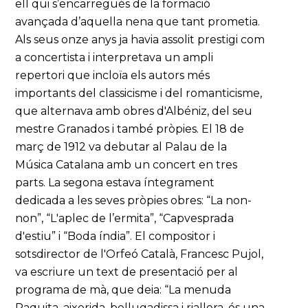
ell qui s’encarregués de la formació
avançada d’aquella nena que tant prometia.
Als seus onze anys ja havia assolit prestigi com
a concertista i interpretava un ampli
repertori que incloïa els autors més
importants del classicisme i del romanticisme,
que alternava amb obres d'Albéniz, del seu
mestre Granados i també pròpies. El 18 de
març de 1912 va debutar al Palau de la
Música Catalana amb un concert en tres
parts. La segona estava íntegrament
dedicada a les seves pròpies obres: “La non-
non”, “L'aplec de l’ermita”, “Capvesprada
d'estiu” i “Boda índia”. El compositor i
sotsdirector de l'Orfeó Català, Francesc Pujol,
va escriure un text de presentació per al
programa de mà, que deia: “La menuda
Paquita, aixerida, bellugadissa i riallera, és una