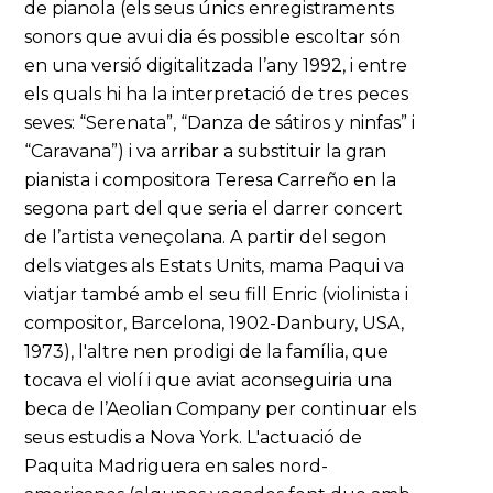
de pianola (els seus únics enregistraments
sonors que avui dia és possible escoltar són
en una versió digitalitzada l’any 1992, i entre
els quals hi ha la interpretació de tres peces
seves: “Serenata”, “Danza de sátiros y ninfas” i
“Caravana”) i va arribar a substituir la gran
pianista i compositora Teresa Carreño en la
segona part del que seria el darrer concert
de l’artista veneçolana. A partir del segon
dels viatges als Estats Units, mama Paqui va
viatjar també amb el seu fill Enric (violinista i
compositor, Barcelona, 1902-Danbury, USA,
1973), l'altre nen prodigi de la família, que
tocava el violí i que aviat aconseguiria una
beca de l’Aeolian Company per continuar els
seus estudis a Nova York. L'actuació de
Paquita Madriguera en sales nord-