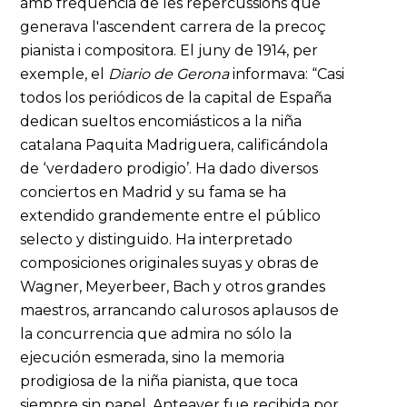
amb freqüència de les repercussions que
generava l'ascendent carrera de la precoç
pianista i compositora. El juny de 1914, per
exemple, el
Diario
de Gerona
informava: “Casi
todos los periódicos de la capital de España
dedican sueltos encomiásticos a la niña
catalana Paquita Madriguera, calificándola
de ‘verdadero prodigio’. Ha dado diversos
conciertos en Madrid y su fama se ha
extendido grandemente entre el público
selecto y distinguido. Ha interpretado
composiciones originales suyas y obras de
Wagner, Meyerbeer, Bach y otros grandes
maestros, arrancando calurosos aplausos de
la concurrencia que admira no sólo la
ejecución esmerada, sino la memoria
prodigiosa de la niña pianista, que toca
siempre sin papel. Anteayer fue recibida por