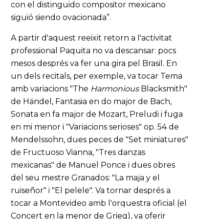
con el distinguido compositor mexicano
siguió siendo ovacionada”.
A partir d'aquest reeixit retorn a l'activitat
professional Paquita no va descansar: pocs
mesos després va fer una gira pel Brasil. En
un dels recitals, per exemple, va tocar Tema
amb variacions "The
Harmonious
Blacksmith"
de Händel, Fantasia en do major de Bach,
Sonata en fa major de Mozart, Preludi i fuga
en mi menor i "Variacions serioses" op. 54 de
Mendelssohn, dues peces de "Set miniatures"
de Fructuoso Vianna, "Tres danzas
mexicanas" de Manuel Ponce i dues obres
del seu mestre Granados: "La maja y el
ruiseñor" i "El pelele". Va tornar després a
tocar a Montevideo amb l'orquestra oficial (el
Concert en la menor de Grieg), va oferir