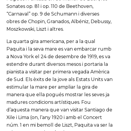
Sonates op. 81 i op. 110 de Beethoven,
“Carnaval” op. 9 de Schumann i diverses
obres de Chopin, Granados, Albéniz, Debussy,
Moszkowski, Liszt i altres.
La quarta gira americana, per a la qual
Paquita i la seva mare es van embarcar rumb
a Nova York el 24 de desembre de 1919, es va
estendre durant diversos mesos i portaria la
pianista a visitar per primera vegada Amèrica
de Sud. Els èxits de la jove als Estats Units van
estimular la mare per ampliar la gira de
manera que ella pogués mostrar les seves ja
madures condicions artístiques. Fou
d’aquesta manera que van visitar Santiago de
Xile i Lima (on, l’any 1920 i amb el Concert
núm. 1 en mi bemoll de Liszt, Paquita va ser la