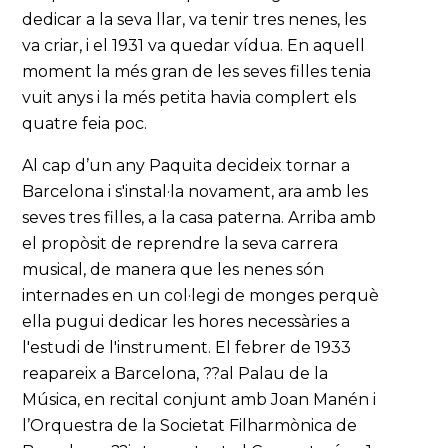
dedicar a la seva llar, va tenir tres nenes, les
va criar, i el 1931 va quedar vídua. En aquell
moment la més gran de les seves filles tenia
vuit anys i la més petita havia complert els
quatre feia poc.
Al cap d’un any Paquita decideix tornar a
Barcelona i s'instal·la novament, ara amb les
seves tres filles, a la casa paterna. Arriba amb
el propòsit de reprendre la seva carrera
musical, de manera que les nenes són
internades en un col·legi de monges perquè
ella pugui dedicar les hores necessàries a
l'estudi de l'instrument. El febrer de 1933
reapareix a Barcelona, ??al Palau de la
Música, en recital conjunt amb Joan Manén i
l’Orquestra de la Societat Filharmònica de