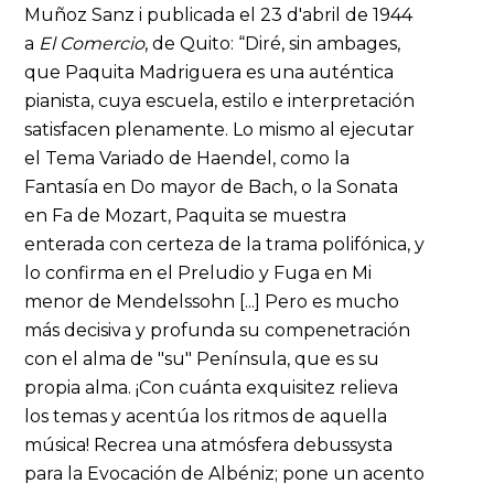
Muñoz Sanz i publicada el 23 d'abril de 1944
a
El Comercio
, de Quito: “Diré, sin ambages,
que Paquita Madriguera es una auténtica
pianista, cuya escuela, estilo e interpretación
satisfacen plenamente. Lo mismo al ejecutar
el Tema Variado de Haendel, como la
Fantasía en Do mayor de Bach, o la Sonata
en Fa de Mozart, Paquita se muestra
enterada con certeza de la trama polifónica, y
lo confirma en el Preludio y Fuga en Mi
menor de Mendelssohn [...] Pero es mucho
más decisiva y profunda su compenetración
con el alma de "su" Península, que es su
propia alma. ¡Con cuánta exquisitez relieva
los temas y acentúa los ritmos de aquella
música! Recrea una atmósfera debussysta
para la Evocación de Albéniz; pone un acento