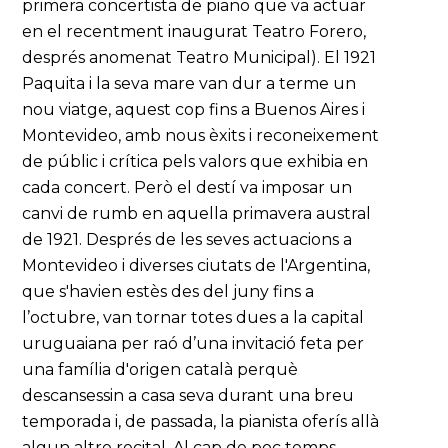
primera concertista de piano que va actuar
en el recentment inaugurat Teatro Forero,
després anomenat Teatro Municipal). El 1921
Paquita i la seva mare van dur a terme un
nou viatge, aquest cop fins a Buenos Aires i
Montevideo, amb nous èxits i reconeixement
de públic i crítica pels valors que exhibia en
cada concert. Però el destí va imposar un
canvi de rumb en aquella primavera austral
de 1921. Després de les seves actuacions a
Montevideo i diverses ciutats de l'Argentina,
que s'havien estès des del juny fins a
l’octubre, van tornar totes dues a la capital
uruguaiana per raó d’una invitació feta per
una família d'origen català perquè
descansessin a casa seva durant una breu
temporada i, de passada, la pianista oferís allà
algun altre recital. Al cap de poc temps