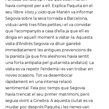
havia compost per a ell. Explica Paquita en el
seu llibre
Visto y oído
que Manén va informar
Segovia sobre la seva tornada a Barcelona,
vídua i amb tres filles petites, i el va convidar
que l'acompanyés a casa d'ella ja que ell es
dirigia en aquell moment a visitar-la. Aquesta
visita d'Andrés Segovia va diluir gairebé
immediatament les antigues prevencions de
la pianista (ja que fins aleshores havia sentit
una forta antipatia pel guitarrista andalús). La
visita es va repetir l'endemà i es van trobar en
noves ocasions. Tot va desembocar
ràpidament en una intensa relació
sentimental. Feia poc temps que Segovia
havia trencat el seu primer matrimoni, però
seguia vivint a Ginebra. A aquesta ciutat es va
mudar poc després Paquita, i les nenes van