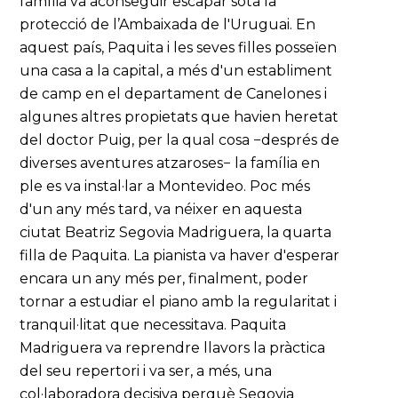
família va aconseguir escapar sota la
protecció de l’Ambaixada de l'Uruguai. En
aquest país, Paquita i les seves filles posseïen
una casa a la capital, a més d'un establiment
de camp en el departament de Canelones i
algunes altres propietats que havien heretat
del doctor Puig, per la qual cosa −després de
diverses aventures atzaroses− la família en
ple es va instal·lar a Montevideo. Poc més
d'un any més tard, va néixer en aquesta
ciutat Beatriz Segovia Madriguera, la quarta
filla de Paquita. La pianista va haver d'esperar
encara un any més per, finalment, poder
tornar a estudiar el piano amb la regularitat i
tranquil·litat que necessitava. Paquita
Madriguera va reprendre llavors la pràctica
del seu repertori i va ser, a més, una
col·laboradora decisiva perquè Segovia