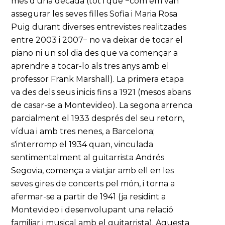
més d'una dècada (tot i que −com em van
assegurar les seves filles Sofia i Maria Rosa
Puig durant diverses entrevistes realitzades
entre 2003 i 2007− no va deixar de tocar el
piano ni un sol dia des que va començar a
aprendre a tocar-lo als tres anys amb el
professor Frank Marshall). La primera etapa
va des dels seus inicis fins a 1921 (mesos abans
de casar-se a Montevideo). La segona arrenca
parcialment el 1933 després del seu retorn,
vídua i amb tres nenes, a Barcelona;
s'interromp el 1934 quan, vinculada
sentimentalment al guitarrista Andrés
Segovia, comença a viatjar amb ell en les
seves gires de concerts pel món, i torna a
afermar-se a partir de 1941 (ja residint a
Montevideo i desenvolupant una relació
familiar i musical amb el guitarrista). Aquesta