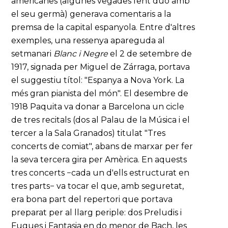
americanes (algunes vegades fent duo amb
el seu germà) generava comentaris a la
premsa de la capital espanyola. Entre d'altres
exemples, una ressenya apareguda al
setmanari
Blanc i Negre
el 2 de setembre de
1917, signada per Miguel de Zárraga, portava
el suggestiu títol: "Espanya a Nova York. La
més gran pianista del món". El desembre de
1918 Paquita va donar a Barcelona un cicle
de tres recitals (dos al Palau de la Música i el
tercer a la Sala Granados) titulat "Tres
concerts de comiat", abans de marxar per fer
la seva tercera gira per Amèrica. En aquests
tres concerts −cada un d'ells estructurat en
tres parts− va tocar el que, amb seguretat,
era bona part del repertori que portava
preparat per al llarg periple: dos Preludis i
Fugues i Fantasia en do menor de Bach, les