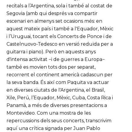
recitals a l’Argentina, sola i també al costat de
Segovia (amb qui després va compartir
escenari en almenys set ocasions més: en
aquest mateix país i també a l'Equador, Mèxic
i l’Uruguai, tocant els Concerts de Ponce i de
Castelnuovo-Tedesco en versió reduïda per a
guitarra i piano). Però en aquests anys
d'intensa activitat −i de guerres a Europa−
també es movien tots dos per separat,
recorrent el continent americà cadascun per
la seva banda. És així com Paquita va actuar
en diverses ciutats de l'Argentina, el Brasil,
Xile, Perú, l’Equador, Mèxic, Cuba, Costa Rica i
Panamà, a més de diverses presentacions a
Montevideo. Com una mostra de les
repercussions dels seus concerts, transcrivim
aquí una crítica signada per Juan Pablo