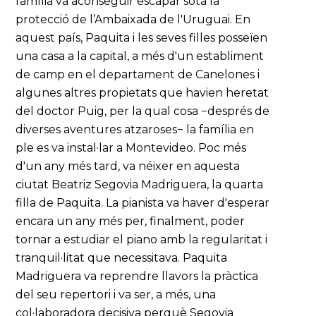
família va aconseguir escapar sota la
protecció de l’Ambaixada de l'Uruguai. En
aquest país, Paquita i les seves filles posseïen
una casa a la capital, a més d'un establiment
de camp en el departament de Canelones i
algunes altres propietats que havien heretat
del doctor Puig, per la qual cosa −després de
diverses aventures atzaroses− la família en
ple es va instal·lar a Montevideo. Poc més
d'un any més tard, va néixer en aquesta
ciutat Beatriz Segovia Madriguera, la quarta
filla de Paquita. La pianista va haver d'esperar
encara un any més per, finalment, poder
tornar a estudiar el piano amb la regularitat i
tranquil·litat que necessitava. Paquita
Madriguera va reprendre llavors la pràctica
del seu repertori i va ser, a més, una
col·laboradora decisiva perquè Segovia