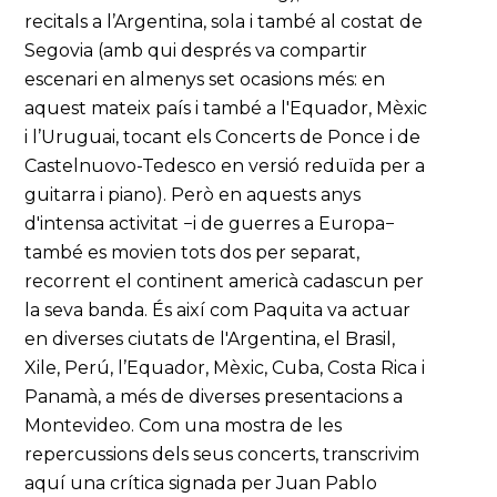
recitals a l’Argentina, sola i també al costat de
Segovia (amb qui després va compartir
escenari en almenys set ocasions més: en
aquest mateix país i també a l'Equador, Mèxic
i l’Uruguai, tocant els Concerts de Ponce i de
Castelnuovo-Tedesco en versió reduïda per a
guitarra i piano). Però en aquests anys
d'intensa activitat −i de guerres a Europa−
també es movien tots dos per separat,
recorrent el continent americà cadascun per
la seva banda. És així com Paquita va actuar
en diverses ciutats de l'Argentina, el Brasil,
Xile, Perú, l’Equador, Mèxic, Cuba, Costa Rica i
Panamà, a més de diverses presentacions a
Montevideo. Com una mostra de les
repercussions dels seus concerts, transcrivim
aquí una crítica signada per Juan Pablo