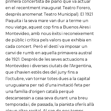
primera concertista de piano que va actuar
en el recentment inaugurat Teatro Forero,
després anomenat Teatro Municipal). El 1921
Paquita i la seva mare van dur a terme un
nou viatge, aquest cop fins a Buenos Aires i
Montevideo, amb nous èxits i reconeixement
de públic i crítica pels valors que exhibia en
cada concert. Però el destí va imposar un
canvi de rumb en aquella primavera austral
de 1921. Després de les seves actuacions a
Montevideo i diverses ciutats de l'Argentina,
que s'havien estès des del juny fins a
l’octubre, van tornar totes dues a la capital
uruguaiana per raó d’una invitació feta per
una família d'origen català perquè
descansessin a casa seva durant una breu
temporada i, de passada, la pianista oferís allà
algun altre recital. Al cap de poc temps