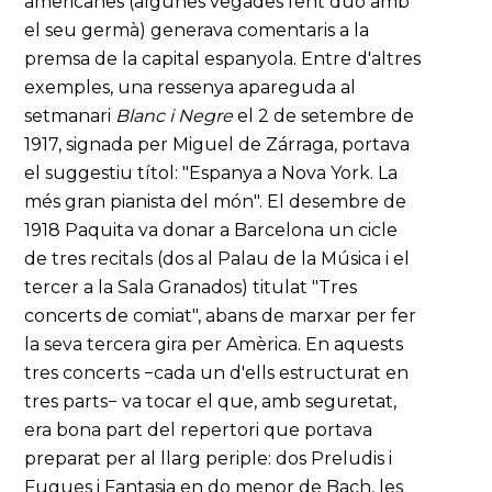
americanes (algunes vegades fent duo amb
el seu germà) generava comentaris a la
premsa de la capital espanyola. Entre d'altres
exemples, una ressenya apareguda al
setmanari
Blanc i Negre
el 2 de setembre de
1917, signada per Miguel de Zárraga, portava
el suggestiu títol: "Espanya a Nova York. La
més gran pianista del món". El desembre de
1918 Paquita va donar a Barcelona un cicle
de tres recitals (dos al Palau de la Música i el
tercer a la Sala Granados) titulat "Tres
concerts de comiat", abans de marxar per fer
la seva tercera gira per Amèrica. En aquests
tres concerts −cada un d'ells estructurat en
tres parts− va tocar el que, amb seguretat,
era bona part del repertori que portava
preparat per al llarg periple: dos Preludis i
Fugues i Fantasia en do menor de Bach, les