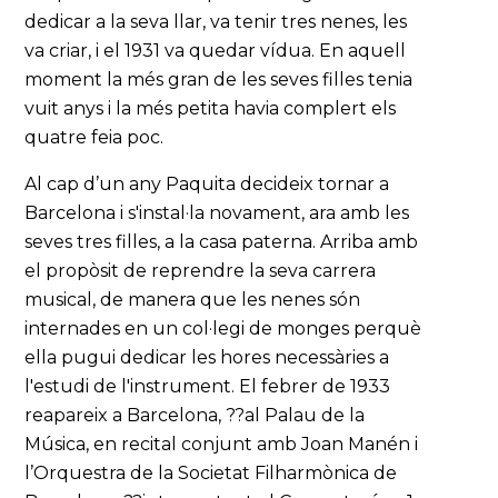
dedicar a la seva llar, va tenir tres nenes, les
va criar, i el 1931 va quedar vídua. En aquell
moment la més gran de les seves filles tenia
vuit anys i la més petita havia complert els
quatre feia poc.
Al cap d’un any Paquita decideix tornar a
Barcelona i s'instal·la novament, ara amb les
seves tres filles, a la casa paterna. Arriba amb
el propòsit de reprendre la seva carrera
musical, de manera que les nenes són
internades en un col·legi de monges perquè
ella pugui dedicar les hores necessàries a
l'estudi de l'instrument. El febrer de 1933
reapareix a Barcelona, ??al Palau de la
Música, en recital conjunt amb Joan Manén i
l’Orquestra de la Societat Filharmònica de