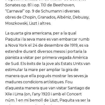
Sonates op. 81 i op. 110 de Beethoven,
“Carnaval” op. 9 de Schumann i diverses
obres de Chopin, Granados, Albéniz, Debussy,
Moszkowski, Liszt i altres.
La quarta gira americana, per a la qual
Paquita i la seva mare es van embarcar rumb
a Nova York el 24 de desembre de 1919, es va
estendre durant diversos mesos i portaria la
pianista a visitar per primera vegada Amèrica
de Sud. Els èxits de la jove als Estats Units van
estimular la mare per ampliar la gira de
manera que ella pogués mostrar les seves ja
madures condicions artístiques. Fou
d’aquesta manera que van visitar Santiago de
Xile i Lima (on, l’any 1920 i amb el Concert
núm. 1 en mi bemoll de Liszt, Paquita va ser la