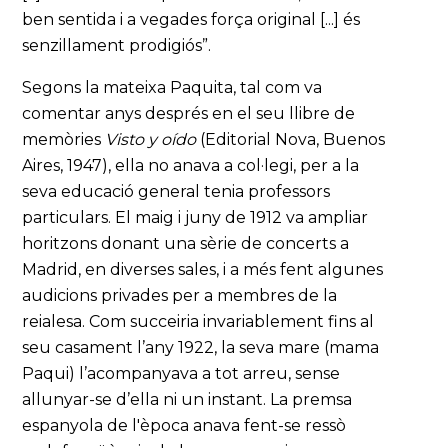
ben sentida i a vegades força original [...] és
senzillament prodigiós”.
Segons la mateixa Paquita, tal com va
comentar anys després en el seu llibre de
memòries
Visto y oído
(Editorial Nova, Buenos
Aires, 1947), ella no anava a col·legi, per a la
seva educació general tenia professors
particulars. El maig i juny de 1912 va ampliar
horitzons donant una sèrie de concerts a
Madrid, en diverses sales, i a més fent algunes
audicions privades per a membres de la
reialesa. Com succeiria invariablement fins al
seu casament l’any 1922, la seva mare (mama
Paqui) l’acompanyava a tot arreu, sense
allunyar-se d’ella ni un instant. La premsa
espanyola de l'època anava fent-se ressò