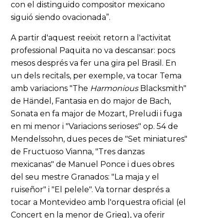
con el distinguido compositor mexicano
siguió siendo ovacionada”.
A partir d'aquest reeixit retorn a l'activitat
professional Paquita no va descansar: pocs
mesos després va fer una gira pel Brasil. En
un dels recitals, per exemple, va tocar Tema
amb variacions "The
Harmonious
Blacksmith"
de Händel, Fantasia en do major de Bach,
Sonata en fa major de Mozart, Preludi i fuga
en mi menor i "Variacions serioses" op. 54 de
Mendelssohn, dues peces de "Set miniatures"
de Fructuoso Vianna, "Tres danzas
mexicanas" de Manuel Ponce i dues obres
del seu mestre Granados: "La maja y el
ruiseñor" i "El pelele". Va tornar després a
tocar a Montevideo amb l'orquestra oficial (el
Concert en la menor de Grieg), va oferir