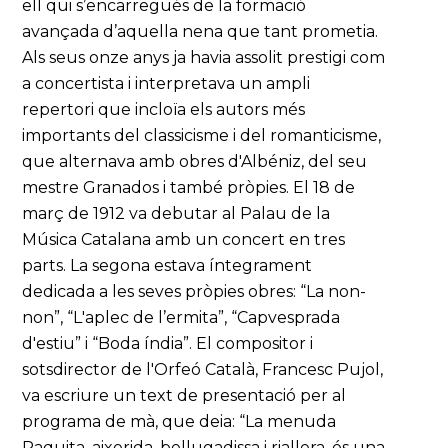
ell qui s’encarregués de la formació
avançada d’aquella nena que tant prometia.
Als seus onze anys ja havia assolit prestigi com
a concertista i interpretava un ampli
repertori que incloïa els autors més
importants del classicisme i del romanticisme,
que alternava amb obres d'Albéniz, del seu
mestre Granados i també pròpies. El 18 de
març de 1912 va debutar al Palau de la
Música Catalana amb un concert en tres
parts. La segona estava íntegrament
dedicada a les seves pròpies obres: “La non-
non”, “L'aplec de l’ermita”, “Capvesprada
d'estiu” i “Boda índia”. El compositor i
sotsdirector de l'Orfeó Català, Francesc Pujol,
va escriure un text de presentació per al
programa de mà, que deia: “La menuda
Paquita, aixerida, bellugadissa i riallera, és una