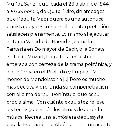
Muñoz Sanz i publicada el 23 d'abril de 1944
a
El Comercio
, de Quito: “Diré, sin ambages,
que Paquita Madriguera es una auténtica
pianista, cuya escuela, estilo e interpretación
satisfacen plenamente. Lo mismo al ejecutar
el Tema Variado de Haendel, como la
Fantasía en Do mayor de Bach, o la Sonata
en Fa de Mozart, Paquita se muestra
enterada con certeza de la trama polifónica, y
lo confirma en el Preludio y Fuga en Mi
menor de Mendelssohn [...] Pero es mucho
más decisiva y profunda su compenetración
con el alma de "su" Península, que es su
propia alma. ¡Con cuánta exquisitez relieva
los temas y acentúa los ritmos de aquella
música! Recrea una atmósfera debussysta
para la Evocación de Albéniz; pone un acento