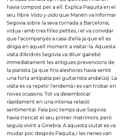
havia compost per a ell. Explica Paquita en el
seu llibre
Visto y oído
que Manén va informar
Segovia sobre la seva tornada a Barcelona,
vídua i amb tres filles petites, i el va convidar
que l'acompanyés a casa d'ella ja que ell es
dirigia en aquell moment a visitar-la. Aquesta
visita d'Andrés Segovia va diluir gairebé
immediatament les antigues prevencions de
la pianista (ja que fins aleshores havia sentit
una forta antipatia pel guitarrista andalús). La
visita es va repetir l'endemà i es van trobar en
noves ocasions. Tot va desembocar
ràpidament en una intensa relació
sentimental. Feia poc temps que Segovia
havia trencat el seu primer matrimoni, però
seguia vivint a Ginebra. A aquesta ciutat es va
mudar poc després Paquita, i les nenes van