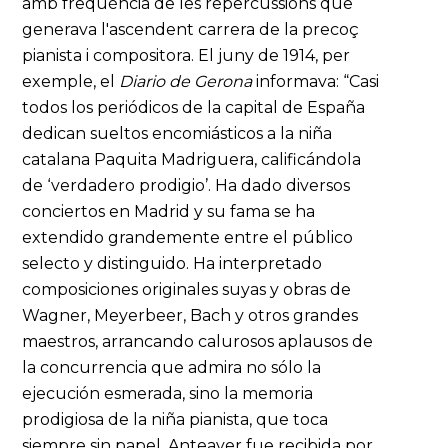
amb freqüència de les repercussions que
generava l'ascendent carrera de la precoç
pianista i compositora. El juny de 1914, per
exemple, el
Diario
de Gerona
informava: “Casi
todos los periódicos de la capital de España
dedican sueltos encomiásticos a la niña
catalana Paquita Madriguera, calificándola
de ‘verdadero prodigio’. Ha dado diversos
conciertos en Madrid y su fama se ha
extendido grandemente entre el público
selecto y distinguido. Ha interpretado
composiciones originales suyas y obras de
Wagner, Meyerbeer, Bach y otros grandes
maestros, arrancando calurosos aplausos de
la concurrencia que admira no sólo la
ejecución esmerada, sino la memoria
prodigiosa de la niña pianista, que toca
siempre sin papel. Anteayer fue recibida por