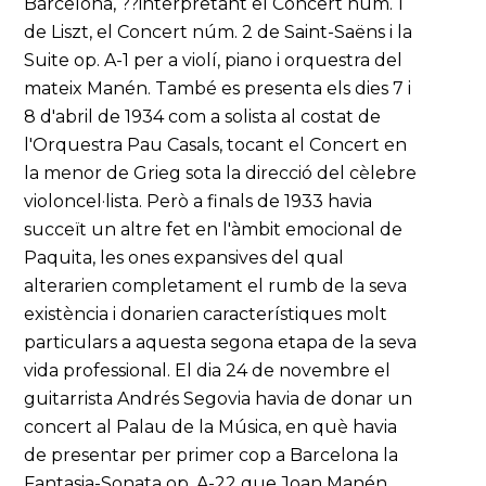
Barcelona, ??interpretant el Concert núm. 1
de Liszt, el Concert núm. 2 de Saint-Saëns i la
Suite op. A-1 per a violí, piano i orquestra del
mateix Manén. També es presenta els dies 7 i
8 d'abril de 1934 com a solista al costat de
l'Orquestra Pau Casals, tocant el Concert en
la menor de Grieg sota la direcció del cèlebre
violoncel·lista. Però a finals de 1933 havia
succeït un altre fet en l'àmbit emocional de
Paquita, les ones expansives del qual
alterarien completament el rumb de la seva
existència i donarien característiques molt
particulars a aquesta segona etapa de la seva
vida professional. El dia 24 de novembre el
guitarrista Andrés Segovia havia de donar un
concert al Palau de la Música, en què havia
de presentar per primer cop a Barcelona la
Fantasia-Sonata op. A-22 que Joan Manén