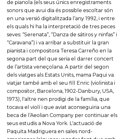
de pianola (els seus únics enregistraments
sonors que avui dia és possible escoltar són
en una versió digitalitzada l’any 1992, i entre
els quals hi ha la interpretació de tres peces
seves: “Serenata”, “Danza de sátiros y ninfas” i
“Caravana”) i va arribar a substituir la gran
pianista i compositora Teresa Carreño en la
segona part del que seria el darrer concert
de l’artista veneçolana. A partir del segon
dels viatges als Estats Units, mama Paqui va
viatjar també amb el seu fill Enric (violinista i
compositor, Barcelona, 1902-Danbury, USA,
1973), l'altre nen prodigi de la família, que
tocava el violí i que aviat aconseguiria una
beca de l’Aeolian Company per continuar els
seus estudis a Nova York. L'actuació de
Paquita Madriguera en sales nord-