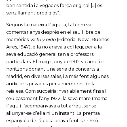
ben sentida i a vegades força original [...] és
senzillament prodigiós”.
Segons la mateixa Paquita, tal com va
comentar anys després en el seu llibre de
memòries
Visto y oído
(Editorial Nova, Buenos
Aires, 1947), ella no anava a col·legi, per a la
seva educació general tenia professors
particulars. El maig i juny de 1912 va ampliar
horitzons donant una sèrie de concerts a
Madrid, en diverses sales, i a més fent algunes
audicions privades per a membres de la
reialesa. Com succeiria invariablement fins al
seu casament l’any 1922, la seva mare (mama
Paqui) l’acompanyava a tot arreu, sense
allunyar-se d’ella ni un instant. La premsa
espanyola de l'època anava fent-se ressò