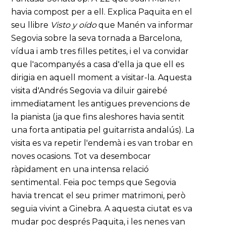
havia compost per a ell. Explica Paquita en el
seu llibre
Visto y oído
que Manén va informar
Segovia sobre la seva tornada a Barcelona,
vídua i amb tres filles petites, i el va convidar
que l'acompanyés a casa d'ella ja que ell es
dirigia en aquell moment a visitar-la. Aquesta
visita d'Andrés Segovia va diluir gairebé
immediatament les antigues prevencions de
la pianista (ja que fins aleshores havia sentit
una forta antipatia pel guitarrista andalús). La
visita es va repetir l'endemà i es van trobar en
noves ocasions. Tot va desembocar
ràpidament en una intensa relació
sentimental. Feia poc temps que Segovia
havia trencat el seu primer matrimoni, però
seguia vivint a Ginebra. A aquesta ciutat es va
mudar poc després Paquita, i les nenes van