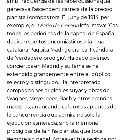
amb freqüència de les repercussions que
generava l'ascendent carrera de la precoç
pianista i compositora. El juny de 1914, per
exemple, el
Diario
de Gerona
informava: “Casi
todos los periódicos de la capital de España
dedican sueltos encomiásticos a la niña
catalana Paquita Madriguera, calificándola
de ‘verdadero prodigio’. Ha dado diversos
conciertos en Madrid y su fama se ha
extendido grandemente entre el público
selecto y distinguido. Ha interpretado
composiciones originales suyas y obras de
Wagner, Meyerbeer, Bach y otros grandes
maestros, arrancando calurosos aplausos de
la concurrencia que admira no sólo la
ejecución esmerada, sino la memoria
prodigiosa de la niña pianista, que toca
siempre sin papel. Anteayer fue recibida por