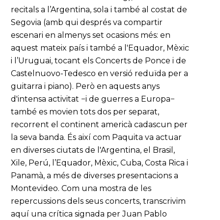
recitals a l’Argentina, sola i també al costat de
Segovia (amb qui després va compartir
escenari en almenys set ocasions més: en
aquest mateix país i també a l'Equador, Mèxic
i l’Uruguai, tocant els Concerts de Ponce i de
Castelnuovo-Tedesco en versió reduïda per a
guitarra i piano). Però en aquests anys
d'intensa activitat −i de guerres a Europa−
també es movien tots dos per separat,
recorrent el continent americà cadascun per
la seva banda. És així com Paquita va actuar
en diverses ciutats de l'Argentina, el Brasil,
Xile, Perú, l’Equador, Mèxic, Cuba, Costa Rica i
Panamà, a més de diverses presentacions a
Montevideo. Com una mostra de les
repercussions dels seus concerts, transcrivim
aquí una crítica signada per Juan Pablo