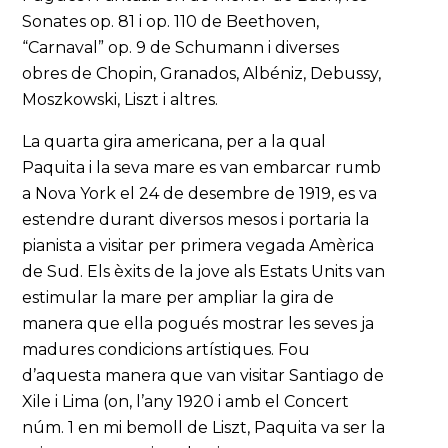
Sonates op. 81 i op. 110 de Beethoven,
“Carnaval” op. 9 de Schumann i diverses
obres de Chopin, Granados, Albéniz, Debussy,
Moszkowski, Liszt i altres.
La quarta gira americana, per a la qual
Paquita i la seva mare es van embarcar rumb
a Nova York el 24 de desembre de 1919, es va
estendre durant diversos mesos i portaria la
pianista a visitar per primera vegada Amèrica
de Sud. Els èxits de la jove als Estats Units van
estimular la mare per ampliar la gira de
manera que ella pogués mostrar les seves ja
madures condicions artístiques. Fou
d’aquesta manera que van visitar Santiago de
Xile i Lima (on, l’any 1920 i amb el Concert
núm. 1 en mi bemoll de Liszt, Paquita va ser la