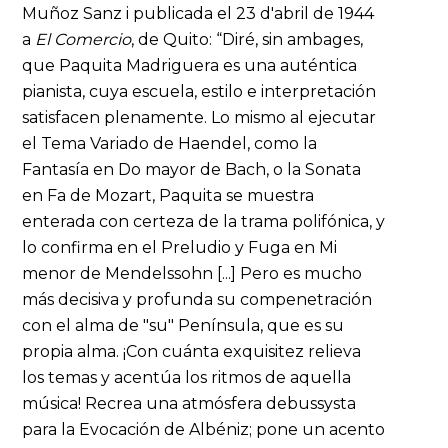
Muñoz Sanz i publicada el 23 d'abril de 1944
a
El Comercio
, de Quito: “Diré, sin ambages,
que Paquita Madriguera es una auténtica
pianista, cuya escuela, estilo e interpretación
satisfacen plenamente. Lo mismo al ejecutar
el Tema Variado de Haendel, como la
Fantasía en Do mayor de Bach, o la Sonata
en Fa de Mozart, Paquita se muestra
enterada con certeza de la trama polifónica, y
lo confirma en el Preludio y Fuga en Mi
menor de Mendelssohn [...] Pero es mucho
más decisiva y profunda su compenetración
con el alma de "su" Península, que es su
propia alma. ¡Con cuánta exquisitez relieva
los temas y acentúa los ritmos de aquella
música! Recrea una atmósfera debussysta
para la Evocación de Albéniz; pone un acento