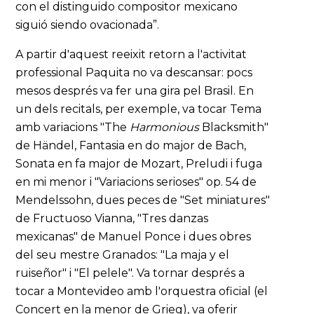
con el distinguido compositor mexicano
siguió siendo ovacionada”.
A partir d'aquest reeixit retorn a l'activitat
professional Paquita no va descansar: pocs
mesos després va fer una gira pel Brasil. En
un dels recitals, per exemple, va tocar Tema
amb variacions "The
Harmonious
Blacksmith"
de Händel, Fantasia en do major de Bach,
Sonata en fa major de Mozart, Preludi i fuga
en mi menor i "Variacions serioses" op. 54 de
Mendelssohn, dues peces de "Set miniatures"
de Fructuoso Vianna, "Tres danzas
mexicanas" de Manuel Ponce i dues obres
del seu mestre Granados: "La maja y el
ruiseñor" i "El pelele". Va tornar després a
tocar a Montevideo amb l'orquestra oficial (el
Concert en la menor de Grieg), va oferir