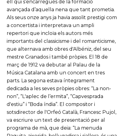
ell qui s’encarregués de la formació
avançada d’aquella nena que tant prometia.
Als seus onze anys ja havia assolit prestigi com
a concertista i interpretava un ampli
repertori que incloïa els autors més
importants del classicisme i del romanticisme,
que alternava amb obres d'Albéniz, del seu
mestre Granados i també pròpies. El 18 de
març de 1912 va debutar al Palau de la
Música Catalana amb un concert en tres
parts. La segona estava íntegrament
dedicada a les seves pròpies obres: “La non-
non”, “L'aplec de l’ermita”, “Capvesprada
d'estiu” i “Boda índia”. El compositor i
sotsdirector de l'Orfeó Català, Francesc Pujol,
va escriure un text de presentació per al
programa de mà, que deia: “La menuda
Paquita, aixerida, bellugadissa i riallera, és una