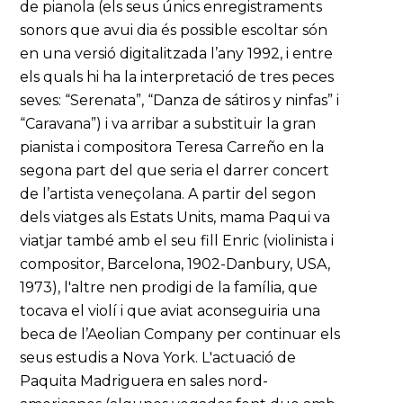
de pianola (els seus únics enregistraments
sonors que avui dia és possible escoltar són
en una versió digitalitzada l’any 1992, i entre
els quals hi ha la interpretació de tres peces
seves: “Serenata”, “Danza de sátiros y ninfas” i
“Caravana”) i va arribar a substituir la gran
pianista i compositora Teresa Carreño en la
segona part del que seria el darrer concert
de l’artista veneçolana. A partir del segon
dels viatges als Estats Units, mama Paqui va
viatjar també amb el seu fill Enric (violinista i
compositor, Barcelona, 1902-Danbury, USA,
1973), l'altre nen prodigi de la família, que
tocava el violí i que aviat aconseguiria una
beca de l’Aeolian Company per continuar els
seus estudis a Nova York. L'actuació de
Paquita Madriguera en sales nord-