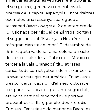
americanes (algunes vegades fent duo amb
el seu germà) generava comentaris a la
premsa de la capital espanyola. Entre d'altres
exemples, una ressenya apareguda al
setmanari
Blanc i Negre
el 2 de setembre de
1917, signada per Miguel de Zárraga, portava
el suggestiu títol: "Espanya a Nova York. La
més gran pianista del món". El desembre de
1918 Paquita va donar a Barcelona un cicle
de tres recitals (dos al Palau de la Música i el
tercer a la Sala Granados) titulat "Tres
concerts de comiat", abans de marxar per fer
la seva tercera gira per Amèrica. En aquests
tres concerts −cada un d'ells estructurat en
tres parts− va tocar el que, amb seguretat,
era bona part del repertori que portava
preparat per al llarg periple: dos Preludis i
Fugues i Fantasia en do menor de Bach, les