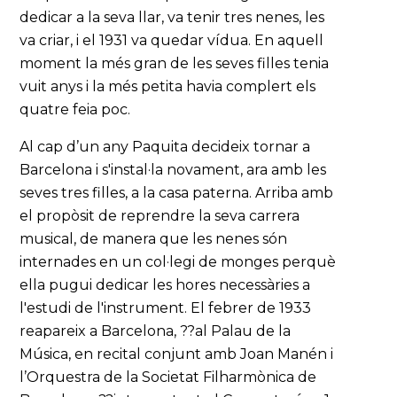
dedicar a la seva llar, va tenir tres nenes, les
va criar, i el 1931 va quedar vídua. En aquell
moment la més gran de les seves filles tenia
vuit anys i la més petita havia complert els
quatre feia poc.
Al cap d’un any Paquita decideix tornar a
Barcelona i s'instal·la novament, ara amb les
seves tres filles, a la casa paterna. Arriba amb
el propòsit de reprendre la seva carrera
musical, de manera que les nenes són
internades en un col·legi de monges perquè
ella pugui dedicar les hores necessàries a
l'estudi de l'instrument. El febrer de 1933
reapareix a Barcelona, ??al Palau de la
Música, en recital conjunt amb Joan Manén i
l’Orquestra de la Societat Filharmònica de