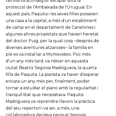
família va aconseguir escapar sota la
protecció de l’Ambaixada de l'Uruguai. En
aquest país, Paquita i les seves filles posseïen
una casa a la capital, a més d'un establiment
de camp en el departament de Canelones i
algunes altres propietats que havien heretat
del doctor Puig, per la qual cosa −després de
diverses aventures atzaroses− la família en
ple es va instal·lar a Montevideo. Poc més
d'un any més tard, va néixer en aquesta
ciutat Beatriz Segovia Madriguera, la quarta
filla de Paquita. La pianista va haver d'esperar
encara un any més per, finalment, poder
tornar a estudiar el piano amb la regularitat i
tranquil·litat que necessitava. Paquita
Madriguera va reprendre llavors la pràctica
del seu repertori i va ser, a més, una
col·laboradora decisiva perquè Segovia