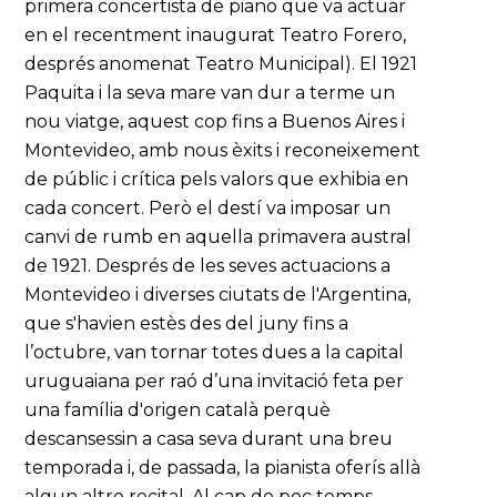
primera concertista de piano que va actuar
en el recentment inaugurat Teatro Forero,
després anomenat Teatro Municipal). El 1921
Paquita i la seva mare van dur a terme un
nou viatge, aquest cop fins a Buenos Aires i
Montevideo, amb nous èxits i reconeixement
de públic i crítica pels valors que exhibia en
cada concert. Però el destí va imposar un
canvi de rumb en aquella primavera austral
de 1921. Després de les seves actuacions a
Montevideo i diverses ciutats de l'Argentina,
que s'havien estès des del juny fins a
l’octubre, van tornar totes dues a la capital
uruguaiana per raó d’una invitació feta per
una família d'origen català perquè
descansessin a casa seva durant una breu
temporada i, de passada, la pianista oferís allà
algun altre recital. Al cap de poc temps