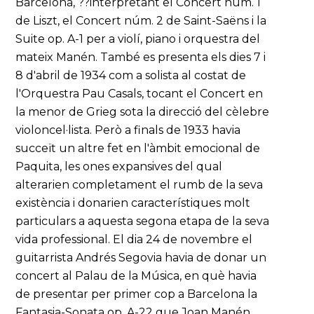
Barcelona, ??interpretant el Concert núm. 1
de Liszt, el Concert núm. 2 de Saint-Saëns i la
Suite op. A-1 per a violí, piano i orquestra del
mateix Manén. També es presenta els dies 7 i
8 d'abril de 1934 com a solista al costat de
l'Orquestra Pau Casals, tocant el Concert en
la menor de Grieg sota la direcció del cèlebre
violoncel·lista. Però a finals de 1933 havia
succeït un altre fet en l'àmbit emocional de
Paquita, les ones expansives del qual
alterarien completament el rumb de la seva
existència i donarien característiques molt
particulars a aquesta segona etapa de la seva
vida professional. El dia 24 de novembre el
guitarrista Andrés Segovia havia de donar un
concert al Palau de la Música, en què havia
de presentar per primer cop a Barcelona la
Fantasia-Sonata op. A-22 que Joan Manén