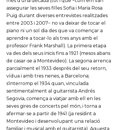
més d'una dècada (tot i que −com em van
assegurar les seves filles Sofia i Maria Rosa
Puig durant diverses entrevistes realitzades
entre 2003 i 2007− no va deixar de tocar el
piano ni un sol dia des que va començar a
aprendre a tocar-lo als tres anys amb el
professor Frank Marshall). La primera etapa
va des dels seus inicis fins a 1921 (mesos abans
de casar-se a Montevideo). La segona arrenca
parcialment el 1933 després del seu retorn,
vídua i amb tres nenes, a Barcelona;
s'interromp el 1934 quan, vinculada
sentimentalment al guitarrista Andrés
Segovia, comença a viatjar amb ell en les
seves gires de concerts pel món, i torna a
afermar-se a partir de 1941 (ja residint a
Montevideo i desenvolupant una relació
familiar i musical amb el guitarrista). Aquesta