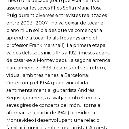
més d'una dècada (tot i que −com em van
assegurar les seves filles Sofia i Maria Rosa
Puig durant diverses entrevistes realitzades
entre 2003 i 2007− no va deixar de tocar el
piano ni un sol dia des que va començar a
aprendre a tocar-lo als tres anys amb el
professor Frank Marshall). La primera etapa
va des dels seus inicis fins a 1921 (mesos abans
de casar-se a Montevideo). La segona arrenca
parcialment el 1933 després del seu retorn,
vídua i amb tres nenes, a Barcelona;
s'interromp el 1934 quan, vinculada
sentimentalment al guitarrista Andrés
Segovia, comença a viatjar amb ell en les
seves gires de concerts pel món, i torna a
afermar-se a partir de 1941 (ja residint a
Montevideo i desenvolupant una relació
familiar i musical amb el guitarrista). Aquesta