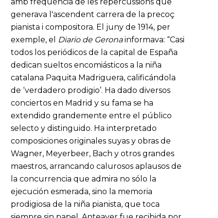
amb freqüència de les repercussions que
generava l'ascendent carrera de la precoç
pianista i compositora. El juny de 1914, per
exemple, el
Diario
de Gerona
informava: “Casi
todos los periódicos de la capital de España
dedican sueltos encomiásticos a la niña
catalana Paquita Madriguera, calificándola
de ‘verdadero prodigio’. Ha dado diversos
conciertos en Madrid y su fama se ha
extendido grandemente entre el público
selecto y distinguido. Ha interpretado
composiciones originales suyas y obras de
Wagner, Meyerbeer, Bach y otros grandes
maestros, arrancando calurosos aplausos de
la concurrencia que admira no sólo la
ejecución esmerada, sino la memoria
prodigiosa de la niña pianista, que toca
siempre sin papel. Anteayer fue recibida por