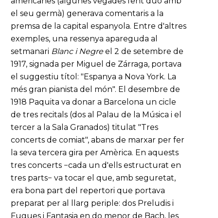
americanes (algunes vegades fent duo amb
el seu germà) generava comentaris a la
premsa de la capital espanyola. Entre d'altres
exemples, una ressenya apareguda al
setmanari
Blanc i Negre
el 2 de setembre de
1917, signada per Miguel de Zárraga, portava
el suggestiu títol: "Espanya a Nova York. La
més gran pianista del món". El desembre de
1918 Paquita va donar a Barcelona un cicle
de tres recitals (dos al Palau de la Música i el
tercer a la Sala Granados) titulat "Tres
concerts de comiat", abans de marxar per fer
la seva tercera gira per Amèrica. En aquests
tres concerts −cada un d'ells estructurat en
tres parts− va tocar el que, amb seguretat,
era bona part del repertori que portava
preparat per al llarg periple: dos Preludis i
Fugues i Fantasia en do menor de Bach, les