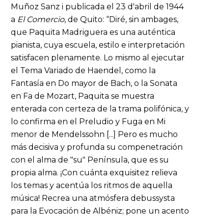
Muñoz Sanz i publicada el 23 d'abril de 1944
a
El Comercio
, de Quito: “Diré, sin ambages,
que Paquita Madriguera es una auténtica
pianista, cuya escuela, estilo e interpretación
satisfacen plenamente. Lo mismo al ejecutar
el Tema Variado de Haendel, como la
Fantasía en Do mayor de Bach, o la Sonata
en Fa de Mozart, Paquita se muestra
enterada con certeza de la trama polifónica, y
lo confirma en el Preludio y Fuga en Mi
menor de Mendelssohn [...] Pero es mucho
más decisiva y profunda su compenetración
con el alma de "su" Península, que es su
propia alma. ¡Con cuánta exquisitez relieva
los temas y acentúa los ritmos de aquella
música! Recrea una atmósfera debussysta
para la Evocación de Albéniz; pone un acento