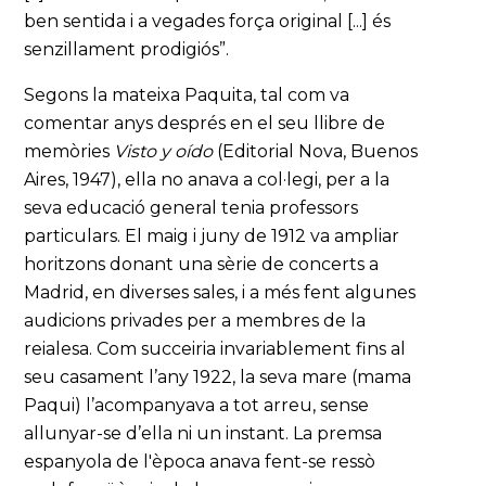
ben sentida i a vegades força original [...] és
senzillament prodigiós”.
Segons la mateixa Paquita, tal com va
comentar anys després en el seu llibre de
memòries
Visto y oído
(Editorial Nova, Buenos
Aires, 1947), ella no anava a col·legi, per a la
seva educació general tenia professors
particulars. El maig i juny de 1912 va ampliar
horitzons donant una sèrie de concerts a
Madrid, en diverses sales, i a més fent algunes
audicions privades per a membres de la
reialesa. Com succeiria invariablement fins al
seu casament l’any 1922, la seva mare (mama
Paqui) l’acompanyava a tot arreu, sense
allunyar-se d’ella ni un instant. La premsa
espanyola de l'època anava fent-se ressò