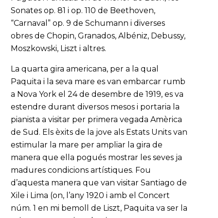
Sonates op. 81 i op. 110 de Beethoven,
“Carnaval” op. 9 de Schumann i diverses
obres de Chopin, Granados, Albéniz, Debussy,
Moszkowski, Liszt i altres.
La quarta gira americana, per a la qual
Paquita i la seva mare es van embarcar rumb
a Nova York el 24 de desembre de 1919, es va
estendre durant diversos mesos i portaria la
pianista a visitar per primera vegada Amèrica
de Sud. Els èxits de la jove als Estats Units van
estimular la mare per ampliar la gira de
manera que ella pogués mostrar les seves ja
madures condicions artístiques. Fou
d’aquesta manera que van visitar Santiago de
Xile i Lima (on, l’any 1920 i amb el Concert
núm. 1 en mi bemoll de Liszt, Paquita va ser la