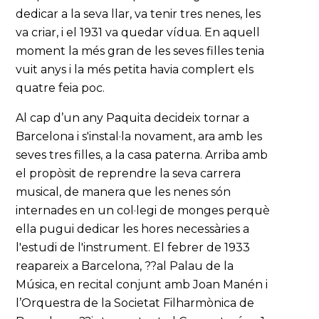
dedicar a la seva llar, va tenir tres nenes, les
va criar, i el 1931 va quedar vídua. En aquell
moment la més gran de les seves filles tenia
vuit anys i la més petita havia complert els
quatre feia poc.
Al cap d’un any Paquita decideix tornar a
Barcelona i s'instal·la novament, ara amb les
seves tres filles, a la casa paterna. Arriba amb
el propòsit de reprendre la seva carrera
musical, de manera que les nenes són
internades en un col·legi de monges perquè
ella pugui dedicar les hores necessàries a
l'estudi de l'instrument. El febrer de 1933
reapareix a Barcelona, ??al Palau de la
Música, en recital conjunt amb Joan Manén i
l’Orquestra de la Societat Filharmònica de