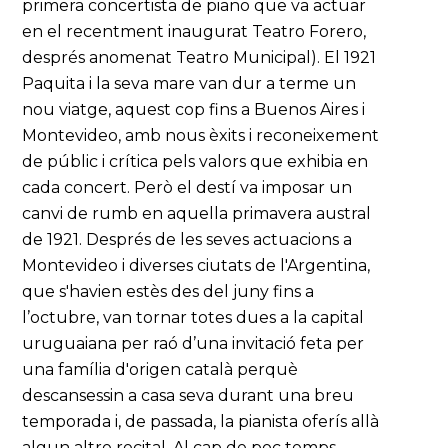
primera concertista de piano que va actuar
en el recentment inaugurat Teatro Forero,
després anomenat Teatro Municipal). El 1921
Paquita i la seva mare van dur a terme un
nou viatge, aquest cop fins a Buenos Aires i
Montevideo, amb nous èxits i reconeixement
de públic i crítica pels valors que exhibia en
cada concert. Però el destí va imposar un
canvi de rumb en aquella primavera austral
de 1921. Després de les seves actuacions a
Montevideo i diverses ciutats de l'Argentina,
que s'havien estès des del juny fins a
l’octubre, van tornar totes dues a la capital
uruguaiana per raó d’una invitació feta per
una família d'origen català perquè
descansessin a casa seva durant una breu
temporada i, de passada, la pianista oferís allà
algun altre recital. Al cap de poc temps