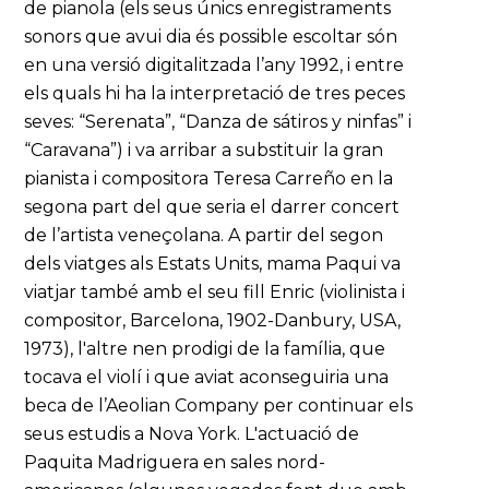
de pianola (els seus únics enregistraments
sonors que avui dia és possible escoltar són
en una versió digitalitzada l’any 1992, i entre
els quals hi ha la interpretació de tres peces
seves: “Serenata”, “Danza de sátiros y ninfas” i
“Caravana”) i va arribar a substituir la gran
pianista i compositora Teresa Carreño en la
segona part del que seria el darrer concert
de l’artista veneçolana. A partir del segon
dels viatges als Estats Units, mama Paqui va
viatjar també amb el seu fill Enric (violinista i
compositor, Barcelona, 1902-Danbury, USA,
1973), l'altre nen prodigi de la família, que
tocava el violí i que aviat aconseguiria una
beca de l’Aeolian Company per continuar els
seus estudis a Nova York. L'actuació de
Paquita Madriguera en sales nord-