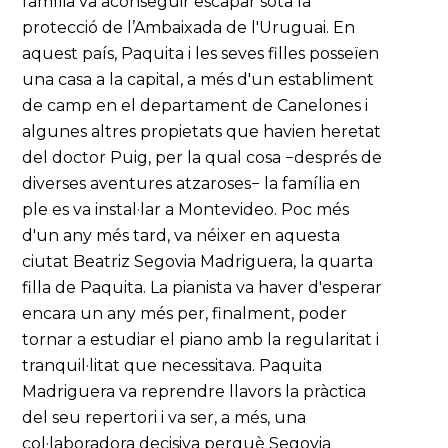
família va aconseguir escapar sota la
protecció de l’Ambaixada de l'Uruguai. En
aquest país, Paquita i les seves filles posseïen
una casa a la capital, a més d'un establiment
de camp en el departament de Canelones i
algunes altres propietats que havien heretat
del doctor Puig, per la qual cosa −després de
diverses aventures atzaroses− la família en
ple es va instal·lar a Montevideo. Poc més
d'un any més tard, va néixer en aquesta
ciutat Beatriz Segovia Madriguera, la quarta
filla de Paquita. La pianista va haver d'esperar
encara un any més per, finalment, poder
tornar a estudiar el piano amb la regularitat i
tranquil·litat que necessitava. Paquita
Madriguera va reprendre llavors la pràctica
del seu repertori i va ser, a més, una
col·laboradora decisiva perquè Segovia