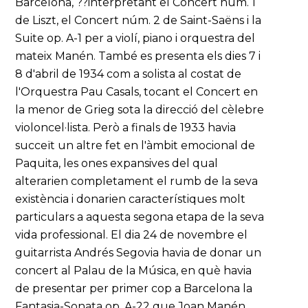
Barcelona, ??interpretant el Concert núm. 1
de Liszt, el Concert núm. 2 de Saint-Saëns i la
Suite op. A-1 per a violí, piano i orquestra del
mateix Manén. També es presenta els dies 7 i
8 d'abril de 1934 com a solista al costat de
l'Orquestra Pau Casals, tocant el Concert en
la menor de Grieg sota la direcció del cèlebre
violoncel·lista. Però a finals de 1933 havia
succeït un altre fet en l'àmbit emocional de
Paquita, les ones expansives del qual
alterarien completament el rumb de la seva
existència i donarien característiques molt
particulars a aquesta segona etapa de la seva
vida professional. El dia 24 de novembre el
guitarrista Andrés Segovia havia de donar un
concert al Palau de la Música, en què havia
de presentar per primer cop a Barcelona la
Fantasia-Sonata op. A-22 que Joan Manén