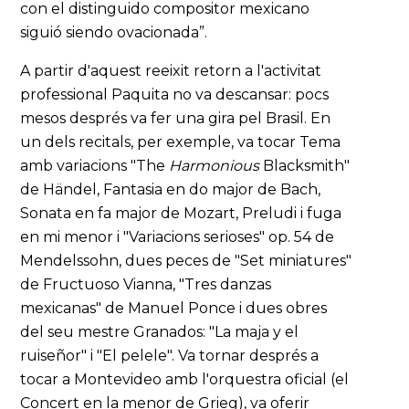
con el distinguido compositor mexicano
siguió siendo ovacionada”.
A partir d'aquest reeixit retorn a l'activitat
professional Paquita no va descansar: pocs
mesos després va fer una gira pel Brasil. En
un dels recitals, per exemple, va tocar Tema
amb variacions "The
Harmonious
Blacksmith"
de Händel, Fantasia en do major de Bach,
Sonata en fa major de Mozart, Preludi i fuga
en mi menor i "Variacions serioses" op. 54 de
Mendelssohn, dues peces de "Set miniatures"
de Fructuoso Vianna, "Tres danzas
mexicanas" de Manuel Ponce i dues obres
del seu mestre Granados: "La maja y el
ruiseñor" i "El pelele". Va tornar després a
tocar a Montevideo amb l'orquestra oficial (el
Concert en la menor de Grieg), va oferir