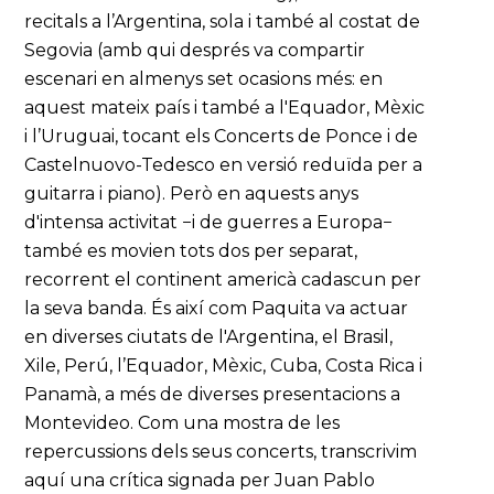
recitals a l’Argentina, sola i també al costat de
Segovia (amb qui després va compartir
escenari en almenys set ocasions més: en
aquest mateix país i també a l'Equador, Mèxic
i l’Uruguai, tocant els Concerts de Ponce i de
Castelnuovo-Tedesco en versió reduïda per a
guitarra i piano). Però en aquests anys
d'intensa activitat −i de guerres a Europa−
també es movien tots dos per separat,
recorrent el continent americà cadascun per
la seva banda. És així com Paquita va actuar
en diverses ciutats de l'Argentina, el Brasil,
Xile, Perú, l’Equador, Mèxic, Cuba, Costa Rica i
Panamà, a més de diverses presentacions a
Montevideo. Com una mostra de les
repercussions dels seus concerts, transcrivim
aquí una crítica signada per Juan Pablo