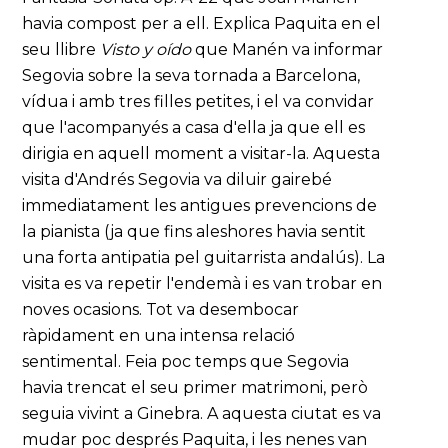
havia compost per a ell. Explica Paquita en el
seu llibre
Visto y oído
que Manén va informar
Segovia sobre la seva tornada a Barcelona,
vídua i amb tres filles petites, i el va convidar
que l'acompanyés a casa d'ella ja que ell es
dirigia en aquell moment a visitar-la. Aquesta
visita d'Andrés Segovia va diluir gairebé
immediatament les antigues prevencions de
la pianista (ja que fins aleshores havia sentit
una forta antipatia pel guitarrista andalús). La
visita es va repetir l'endemà i es van trobar en
noves ocasions. Tot va desembocar
ràpidament en una intensa relació
sentimental. Feia poc temps que Segovia
havia trencat el seu primer matrimoni, però
seguia vivint a Ginebra. A aquesta ciutat es va
mudar poc després Paquita, i les nenes van