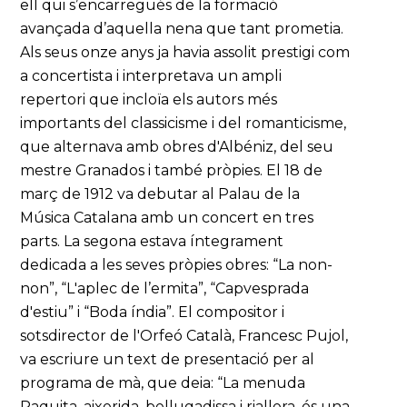
ell qui s’encarregués de la formació
avançada d’aquella nena que tant prometia.
Als seus onze anys ja havia assolit prestigi com
a concertista i interpretava un ampli
repertori que incloïa els autors més
importants del classicisme i del romanticisme,
que alternava amb obres d'Albéniz, del seu
mestre Granados i també pròpies. El 18 de
març de 1912 va debutar al Palau de la
Música Catalana amb un concert en tres
parts. La segona estava íntegrament
dedicada a les seves pròpies obres: “La non-
non”, “L'aplec de l’ermita”, “Capvesprada
d'estiu” i “Boda índia”. El compositor i
sotsdirector de l'Orfeó Català, Francesc Pujol,
va escriure un text de presentació per al
programa de mà, que deia: “La menuda
Paquita, aixerida, bellugadissa i riallera, és una