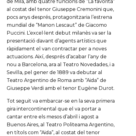
de Milà, amb quatre funcions de “La favorita”
al costat del tenor Giuseppe Cremonini que,
pocs anys després, protagonitzaria l’estrena
mundial de “Manon Lescaut” de Giacomo
Puccini. L’excel·lent debut milanès va ser la
presentació davant d’agents artístics que
ràpidament el van contractar per a noves
actuacions. Així, després d’acabar l’any de
nou a Barcelona, ara al Teatro Novedades, i a
Sevilla, pel gener de 1889 va debutar al
Teatro Argentino de Roma amb “Aida” de
Giuseppe Verdi amb el tenor Eugène Durot.
Tot seguit va embarcar-se en la seva primera
gira intercontinental que el va portar a
cantar entre els mesos d’abril i agost a
Buenos Aires, al Teatro Politeama Argentino,
en títols com “Aida”, al costat del tenor