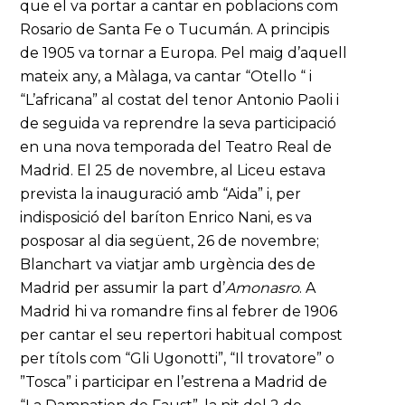
que el va portar a cantar en poblacions com
Rosario de Santa Fe o Tucumán. A principis
de 1905 va tornar a Europa. Pel maig d’aquell
mateix any, a Màlaga, va cantar “Otello “ i
“L’africana” al costat del tenor Antonio Paoli i
de seguida va reprendre la seva participació
en una nova temporada del Teatro Real de
Madrid. El 25 de novembre, al Liceu estava
prevista la inauguració amb “Aida” i, per
indisposició del baríton Enrico Nani, es va
posposar al dia següent, 26 de novembre;
Blanchart va viatjar amb urgència des de
Madrid per assumir la part d’
Amonasro
. A
Madrid hi va romandre fins al febrer de 1906
per cantar el seu repertori habitual compost
per títols com “Gli Ugonotti”, “Il trovatore” o
”Tosca” i participar en l’estrena a Madrid de