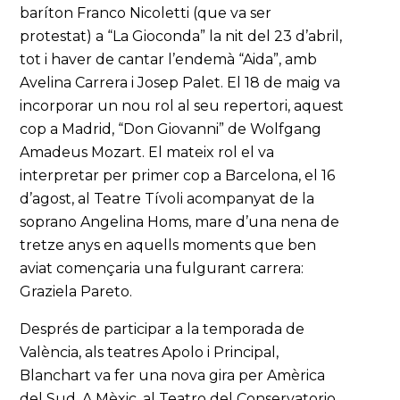
baríton Franco Nicoletti (que va ser
protestat) a “La Gioconda” la nit del 23 d’abril,
tot i haver de cantar l’endemà “Aida”, amb
Avelina Carrera i Josep Palet. El 18 de maig va
incorporar un nou rol al seu repertori, aquest
cop a Madrid, “Don Giovanni” de Wolfgang
Amadeus Mozart. El mateix rol el va
interpretar per primer cop a Barcelona, el 16
d’agost, al Teatre Tívoli acompanyat de la
soprano Angelina Homs, mare d’una nena de
tretze anys en aquells moments que ben
aviat començaria una fulgurant carrera:
Graziela Pareto.
Després de participar a la temporada de
València, als teatres Apolo i Principal,
Blanchart va fer una nova gira per Amèrica
del Sud. A Mèxic, al Teatro del Conservatorio,