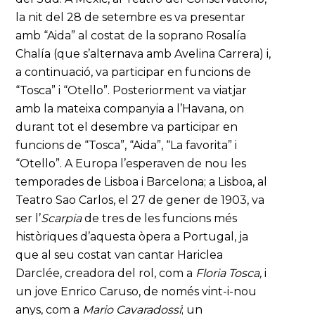
la nit del 28 de setembre es va presentar
amb “Aida” al costat de la soprano Rosalía
Chalía (que s’alternava amb Avelina Carrera) i,
a continuació, va participar en funcions de
“Tosca” i “Otello”. Posteriorment va viatjar
amb la mateixa companyia a l’Havana, on
durant tot el desembre va participar en
funcions de “Tosca”, “Aida”, “La favorita” i
“Otello”. A Europa l’esperaven de nou les
temporades de Lisboa i Barcelona; a Lisboa, al
Teatro Sao Carlos, el 27 de gener de 1903, va
ser l’
Scarpia
de tres de les funcions més
històriques d’aquesta òpera a Portugal, ja
que al seu costat van cantar Hariclea
Darclée, creadora del rol, com a
Floria Tosca,
i
un jove Enrico Caruso, de només vint-i-nou
anys, com a
Mario Cavaradossi
; un