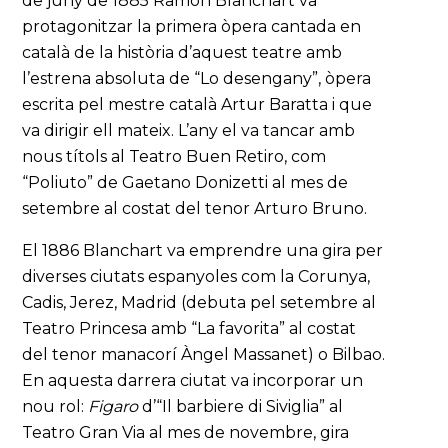
de juny de 1885 Ramon Blanchart va
protagonitzar la primera òpera cantada en
català de la història d’aquest teatre amb
l’estrena absoluta de “Lo desengany”, òpera
escrita pel mestre català Artur Baratta i que
va dirigir ell mateix. L’any el va tancar amb
nous títols al Teatro Buen Retiro, com
“Poliuto” de Gaetano Donizetti al mes de
setembre al costat del tenor Arturo Bruno.
El 1886 Blanchart va emprendre una gira per
diverses ciutats espanyoles com la Corunya,
Cadis, Jerez, Madrid (debuta pel setembre al
Teatro Princesa amb “La favorita” al costat
del tenor manacorí Àngel Massanet) o Bilbao.
En aquesta darrera ciutat va incorporar un
nou rol:
Figaro
d’“Il barbiere di Siviglia” al
Teatro Gran Via al mes de novembre, gira