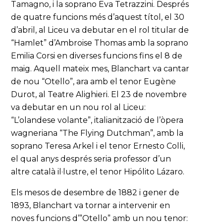
Tamagno, i la soprano Eva Tetrazzini. Després
de quatre funcions més d’aquest títol, el 30
d’abril, al Liceu va debutar en el rol titular de
“Hamlet” d’Ambroise Thomas amb la soprano
Emilia Corsi en diverses funcions fins el 8 de
maig. Aquell mateix mes, Blanchart va cantar
de nou “Otello”, ara amb el tenor Eugène
Durot, al Teatre Alighieri. El 23 de novembre
va debutar en un nou rol al Liceu:
“L’olandese volante”, italianització de l’òpera
wagneriana “The Flying Dutchman”, amb la
soprano Teresa Arkel i el tenor Ernesto Colli,
el qual anys després seria professor d’un
altre català il·lustre, el tenor Hipólito Lázaro.
Els mesos de desembre de 1882 i gener de
1893, Blanchart va tornar a intervenir en
noves funcions d’”Otello” amb un nou tenor: