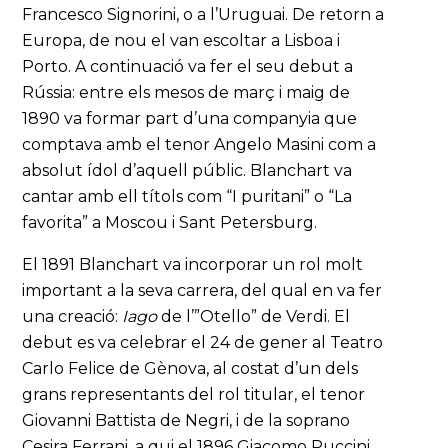
Francesco Signorini, o a l’Uruguai. De retorn a
Europa, de nou el van escoltar a Lisboa i
Porto. A continuació va fer el seu debut a
Rússia: entre els mesos de març i maig de
1890 va formar part d’una companyia que
comptava amb el tenor Angelo Masini com a
absolut ídol d’aquell públic. Blanchart va
cantar amb ell títols com “I puritani” o “La
favorita” a Moscou i Sant Petersburg.
El 1891 Blanchart va incorporar un rol molt
important a la seva carrera, del qual en va fer
una creació:
Iago
de l’”Otello” de Verdi. El
debut es va celebrar el 24 de gener al Teatro
Carlo Felice de Gènova, al costat d’un dels
grans representants del rol titular, el tenor
Giovanni Battista de Negri, i de la soprano
Cesira Ferrani, a qui el 1896 Giacomo Puccini