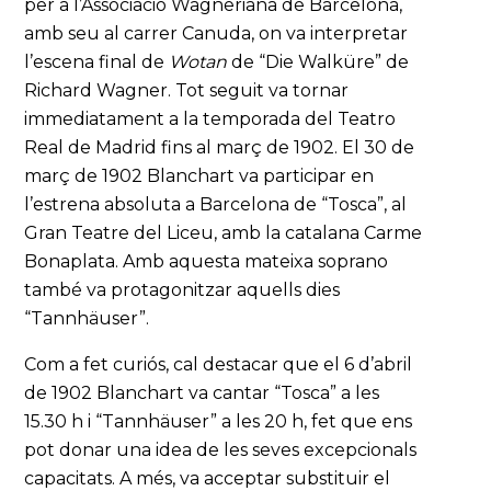
per a l’Associació Wagneriana de Barcelona,
amb seu al carrer Canuda, on va interpretar
l’escena final de
Wotan
de “Die Walküre” de
Richard Wagner. Tot seguit va tornar
immediatament a la temporada del Teatro
Real de Madrid fins al març de 1902. El 30 de
març de 1902 Blanchart va participar en
l’estrena absoluta a Barcelona de “Tosca”, al
Gran Teatre del Liceu, amb la catalana Carme
Bonaplata. Amb aquesta mateixa soprano
també va protagonitzar aquells dies
“Tannhäuser”.
Com a fet curiós, cal destacar que el 6 d’abril
de 1902 Blanchart va cantar “Tosca” a les
15.30 h i “Tannhäuser” a les 20 h, fet que ens
pot donar una idea de les seves excepcionals
capacitats. A més, va acceptar substituir el