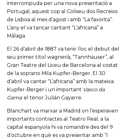
interrompuda per una nova presentació a
Portugal, aquest cop al Coliseu dos Recreios
de Lisboa al mes d’agost i amb “La favorita”.
L’any el va tancar cantant “L’africana” a
Màlaga.
El 26 d’abril de 1887 va tenir lloc el debut del
seu primer títol wagnerià, “Tannhäuser”, al
Gran Teatre del Liceu de Barcelona al costat
de la soprano Mila Kupfer-Berger. El 30
d’abril va cantar “L’africana” amb la mateixa
Kupfer-Berger i un important
Vasco da
Gama
: el tenor Julián Gayarre.
Blanchart va marxar a Madrid on l’esperaven
importants contractes al Teatro Real; a la
capital espanyola hi va romandre des del 9
d’octubre en què es va presentar amb “I