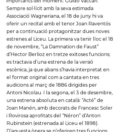
importants del moment: Guido Vaccari.
Sempre sol·lícit amb la seva estimada
Associació Wagneriana, el 18 de juny hi va
oferir un recital amb el tenor Joan Raventós
per a continuació protagonitzar dues noves
estrenes al Liceu. La primera va tenir lloc el 18
de novembre, “La Damnation de Faust”
d’Hector Berlioz en tretze exitoses funcions;
es tractava d’una estrena de la versió
escènica, ja que abans s’havia interpretat en
el format original com a cantata en tres
audicions al març de 1886 dirigides per
Antoni Nicolau. I la segona, el 3 de desembre,
una estrena absoluta en català: “Acté” de
Joan Manén, amb decorats de Francesc Soler
i Rovirosa aprofitats del “Néron” d’Anton
Rubinstein (estrenada al Liceu el 1898).
D’aquesta òpera se n’oferiren tres funcions