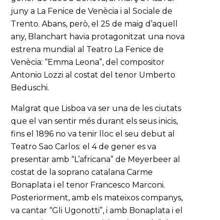
juny a La Fenice de Venècia i al Sociale de
Trento. Abans, però, el 25 de maig d’aquell
any, Blanchart havia protagonitzat una nova
estrena mundial al Teatro La Fenice de
Venècia: “Emma Leona”, del compositor
Antonio Lozzi al costat del tenor Umberto
Beduschi.
Malgrat que Lisboa va ser una de les ciutats
que el van sentir més durant els seus inicis,
fins el 1896 no va tenir lloc el seu debut al
Teatro Sao Carlos: el 4 de gener es va
presentar amb “L’africana” de Meyerbeer al
costat de la soprano catalana Carme
Bonaplata i el tenor Francesco Marconi.
Posteriorment, amb els mateixos companys,
va cantar “Gli Ugonotti”, i amb Bonaplata i el