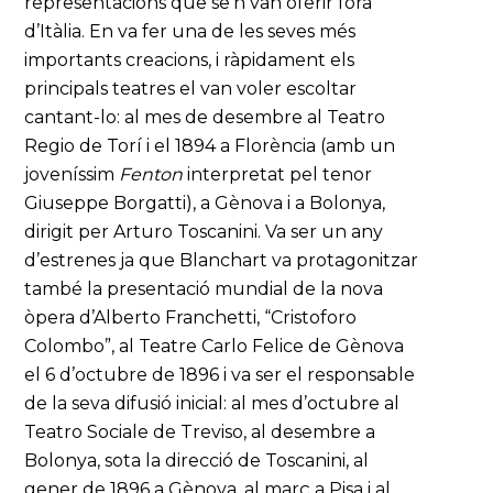
representacions que se’n van oferir fora
d’Itàlia. En va fer una de les seves més
importants creacions, i ràpidament els
principals teatres el van voler escoltar
cantant-lo: al mes de desembre al Teatro
Regio de Torí i el 1894 a Florència (amb un
joveníssim
Fenton
interpretat pel tenor
Giuseppe Borgatti), a Gènova i a Bolonya,
dirigit per Arturo Toscanini. Va ser un any
d’estrenes ja que Blanchart va protagonitzar
també la presentació mundial de la nova
òpera d’Alberto Franchetti, “Cristoforo
Colombo”, al Teatre Carlo Felice de Gènova
el 6 d’octubre de 1896 i va ser el responsable
de la seva difusió inicial: al mes d’octubre al
Teatro Sociale de Treviso, al desembre a
Bolonya, sota la direcció de Toscanini, al
gener de 1896 a Gènova, al març a Pisa i al