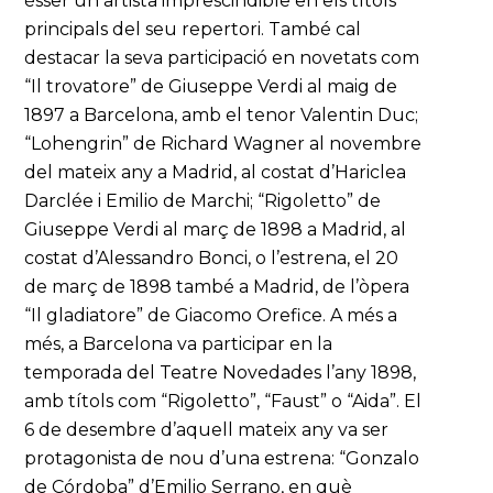
ésser un artista imprescindible en els títols
principals del seu repertori. També cal
destacar la seva participació en novetats com
“Il trovatore” de Giuseppe Verdi al maig de
1897 a Barcelona, amb el tenor Valentin Duc;
“Lohengrin” de Richard Wagner al novembre
del mateix any a Madrid, al costat d’Hariclea
Darclée i Emilio de Marchi; “Rigoletto” de
Giuseppe Verdi al març de 1898 a Madrid, al
costat d’Alessandro Bonci, o l’estrena, el 20
de març de 1898 també a Madrid, de l’òpera
“Il gladiatore” de Giacomo Orefice. A més a
més, a Barcelona va participar en la
temporada del Teatre Novedades l’any 1898,
amb títols com “Rigoletto”, “Faust” o “Aida”. El
6 de desembre d’aquell mateix any va ser
protagonista de nou d’una estrena: “Gonzalo
de Córdoba” d’Emilio Serrano, en què