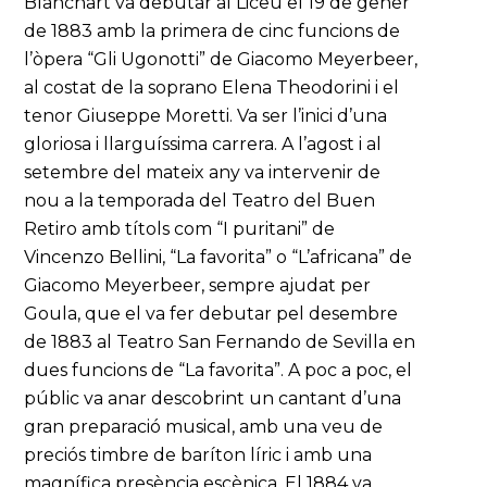
Blanchart va debutar al Liceu el 19 de gener
de 1883 amb la primera de cinc funcions de
l’òpera “Gli Ugonotti” de Giacomo Meyerbeer,
al costat de la soprano Elena Theodorini i el
tenor Giuseppe Moretti. Va ser l’inici d’una
gloriosa i llarguíssima carrera. A l’agost i al
setembre del mateix any va intervenir de
nou a la temporada del Teatro del Buen
Retiro amb títols com “I puritani” de
Vincenzo Bellini, “La favorita” o “L’africana” de
Giacomo Meyerbeer, sempre ajudat per
Goula, que el va fer debutar pel desembre
de 1883 al Teatro San Fernando de Sevilla en
dues funcions de “La favorita”. A poc a poc, el
públic va anar descobrint un cantant d’una
gran preparació musical, amb una veu de
preciós timbre de baríton líric i amb una
magnífica presència escènica. El 1884 va