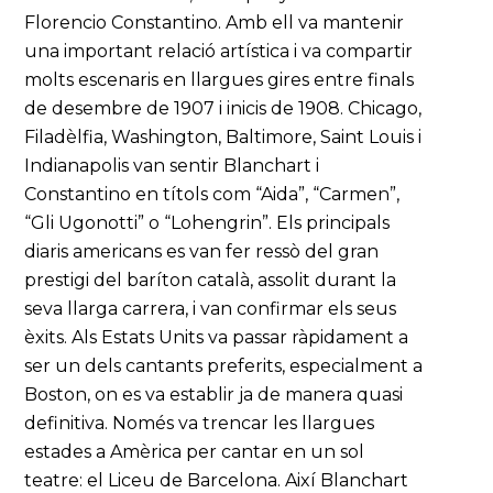
Florencio Constantino. Amb ell va mantenir
una important relació artística i va compartir
molts escenaris en llargues gires entre finals
de desembre de 1907 i inicis de 1908. Chicago,
Filadèlfia, Washington, Baltimore, Saint Louis i
Indianapolis van sentir Blanchart i
Constantino en títols com “Aida”, “Carmen”,
“Gli Ugonotti” o “Lohengrin”. Els principals
diaris americans es van fer ressò del gran
prestigi del baríton català, assolit durant la
seva llarga carrera, i van confirmar els seus
èxits. Als Estats Units va passar ràpidament a
ser un dels cantants preferits, especialment a
Boston, on es va establir ja de manera quasi
definitiva. Només va trencar les llargues
estades a Amèrica per cantar en un sol
teatre: el Liceu de Barcelona. Així Blanchart