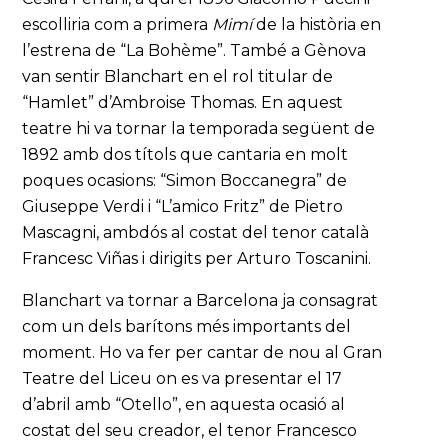
escolliria com a primera
Mimí
de la història en
l’estrena de “La Bohème”. També a Gènova
van sentir Blanchart en el rol titular de
“Hamlet” d’Ambroise Thomas. En aquest
teatre hi va tornar la temporada següent de
1892 amb dos títols que cantaria en molt
poques ocasions: “Simon Boccanegra” de
Giuseppe Verdi i “L’amico Fritz” de Pietro
Mascagni, ambdós al costat del tenor català
Francesc Viñas i dirigits per Arturo Toscanini.
Blanchart va tornar a Barcelona ja consagrat
com un dels barítons més importants del
moment. Ho va fer per cantar de nou al Gran
Teatre del Liceu on es va presentar el 17
d’abril amb “Otello”, en aquesta ocasió al
costat del seu creador, el tenor Francesco