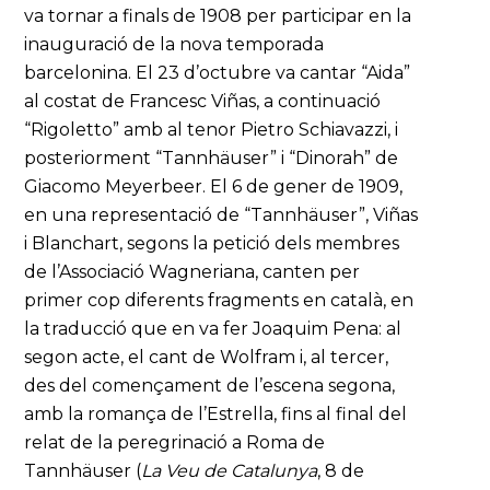
va tornar a finals de 1908 per participar en la
inauguració de la nova temporada
barcelonina. El 23 d’octubre va cantar “Aida”
al costat de Francesc Viñas, a continuació
“Rigoletto” amb al tenor Pietro Schiavazzi, i
posteriorment “Tannhäuser” i “Dinorah” de
Giacomo Meyerbeer. El 6 de gener de 1909,
en una representació de “Tannhäuser”, Viñas
i Blanchart, segons la petició dels membres
de l’Associació Wagneriana, canten per
primer cop diferents fragments en català, en
la traducció que en va fer Joaquim Pena: al
segon acte, el cant de Wolfram i, al tercer,
des del començament de l’escena segona,
amb la romança de l’Estrella, fins al final del
relat de la peregrinació a Roma de
Tannhäuser (
La Veu de Catalunya
, 8 de