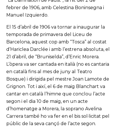
“La Damnation de Faust”, la nit del 2 de
febrer de 1906, amb Celestina Boninsegna i
Manuel Izquierdo.
El 15 d’abril de 1906 va tornar a inaugurar la
temporada de primavera del Liceu de
Barcelona, aquest cop amb “Tosca” al costat
d’Hariclea Darclée i amb l’estrena absoluta, el
21 d’abril, de “Bruniselda”, d’Enric Morera.
L’òpera va ser cantada en italià (no es cantaria
en català fins al mes de juny al Teatro
Bosque) i dirigida pel mestre Joan Lamote de
Grignon. Tot i així, el 6 de maig Blanchart va
cantar en català l’himne que conclou l’acte
segon i el dia 10 de maig, en un acte
d’homenatge a Morera, la soprano Avelina
Carrera també ho va fer en el bis sol·licitat pel
públic de la seva cançó de l’acte segon.