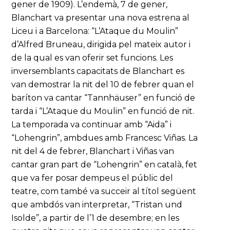
gener de 1909). L’endemà, 7 de gener,
Blanchart va presentar una nova estrena al
Liceu i a Barcelona: “L’Ataque du Moulin”
d’Alfred Bruneau, dirigida pel mateix autor i
de la qual es van oferir set funcions. Les
inversemblants capacitats de Blanchart es
van demostrar la nit del 10 de febrer quan el
baríton va cantar “Tannhäuser” en funció de
tarda i “L’Ataque du Moulin” en funció de nit.
La temporada va continuar amb “Aida” i
“Lohengrin”, ambdues amb Francesc Viñas. La
nit del 4 de febrer, Blanchart i Viñas van
cantar gran part de “Lohengrin” en català, fet
que va fer posar dempeus el públic del
teatre, com també va succeir al títol següent
que ambdós van interpretar, “Tristan und
Isolde”, a partir de l’1 de desembre; en les