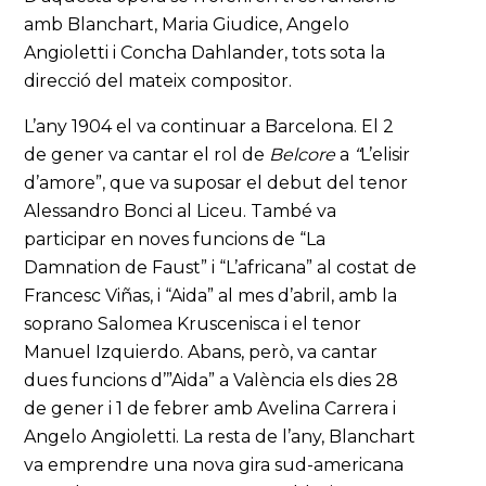
amb Blanchart, Maria Giudice, Angelo
Angioletti i Concha Dahlander, tots sota la
direcció del mateix compositor.
L’any 1904 el va continuar a Barcelona. El 2
de gener va cantar el rol de
Belcore
a
“
L’elisir
d’amore”, que va suposar el debut del tenor
Alessandro Bonci al Liceu. També va
participar en noves funcions de “La
Damnation de Faust” i “L’africana” al costat de
Francesc Viñas, i “Aida” al mes d’abril, amb la
soprano Salomea Kruscenisca i el tenor
Manuel Izquierdo. Abans, però, va cantar
dues funcions d’”Aida” a València els dies 28
de gener i 1 de febrer amb Avelina Carrera i
Angelo Angioletti. La resta de l’any, Blanchart
va emprendre una nova gira sud-americana