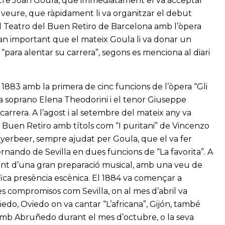
stre Joan Goula, que immediatament el va acceptar
a veure, que ràpidament li va organitzar el debut
al Teatro del Buen Retiro de Barcelona amb l’òpera
r tan important que el mateix Goula li va donar un
para alentar su carrera”, segons es menciona al diari
 1883 amb la primera de cinc funcions de l’òpera “Gli
a soprano Elena Theodorini i el tenor Giuseppe
ma carrera. A l’agost i al setembre del mateix any va
 Buen Retiro amb títols com “I puritani” de Vincenzo
 Meyerbeer, sempre ajudat per Goula, que el va fer
nando de Sevilla en dues funcions de “La favorita”. A
tant d’una gran preparació musical, amb una veu de
fica presència escènica. El 1884 va començar a
s compromisos com Sevilla, on al mes d’abril va
edo, Oviedo on va cantar “L’africana”, Gijón, també
 amb Abruñedo durant el mes d’octubre, o la seva