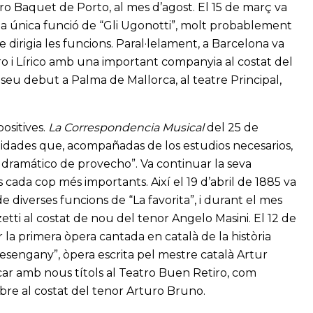
atro Baquet de Porto, al mes d’agost. El 15 de març va
na única funció de “Gli Ugonotti”, molt probablement
dirigia les funcions. Paral·lelament, a Barcelona va
ro i Lírico amb una important companyia al costat del
 seu debut a Palma de Mallorca, al teatre Principal,
ositives.
La Correspondencia Musical
del 25 de
idades que, acompañadas de los estudios necesarios,
dramático de provecho”. Va continuar la seva
cada cop més importants. Així el 19 d’abril de 1885 va
e diverses funcions de “La favorita”, i durant el mes
tti al costat de nou del tenor Angelo Masini. El 12 de
a primera òpera cantada en català de la història
esengany”, òpera escrita pel mestre català Artur
tancar amb nous títols al Teatro Buen Retiro, com
bre al costat del tenor Arturo Bruno.