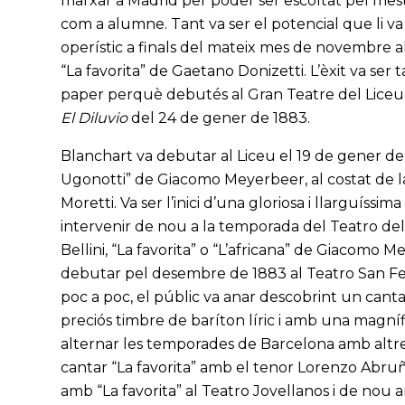
marxar a Madrid per poder ser escoltat pel me
com a alumne. Tant va ser el potencial que li v
operístic a finals del mateix mes de novembre 
“La favorita” de Gaetano Donizetti. L’èxit va se
paper perquè debutés al Gran Teatre del Liceu “
El Diluvio
del 24 de gener de 1883.
Blanchart va debutar al Liceu el 19 de gener de
Ugonotti” de Giacomo Meyerbeer, al costat de l
Moretti. Va ser l’inici d’una gloriosa i llarguíssi
intervenir de nou a la temporada del Teatro del
Bellini, “La favorita” o “L’africana” de Giacomo
debutar pel desembre de 1883 al Teatro San Fer
poc a poc, el públic va anar descobrint un can
preciós timbre de baríton líric i amb una magní
alternar les temporades de Barcelona amb altre
cantar “La favorita” amb el tenor Lorenzo Abruñ
amb “La favorita” al Teatro Jovellanos i de nou