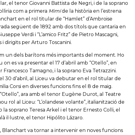
ar, el tenor Giovanni Battista de Negri, i de la soprano
olliria com a primera
Mimí
de la història en l’estrena
chart en el rol titular de “Hamlet” d’Ambroise
rada següent de 1892 amb dos títols que cantaria en
seppe Verdi i “L’amico Fritz” de Pietro Mascagni,
i dirigits per Arturo Toscanini.
com un dels barítons més importants del moment. Ho
 on es va presentar el 17 d’abril amb “Otello”, en
or Francesco Tamagno, i la soprano Eva Tetrazzini.
 30 d’abril, al Liceu va debutar en el rol titular de
a Corsi en diverses funcions fins el 8 de maig.
“Otello”, ara amb el tenor Eugène Durot, al Teatre
 rol al Liceu: “L’olandese volante”, italianització de
a soprano Teresa Arkel i el tenor Ernesto Colli, el
à il·lustre, el tenor Hipólito Lázaro.
 Blanchart va tornar a intervenir en noves funcions