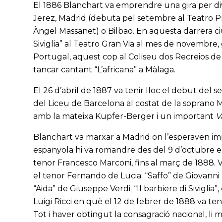
El 1886 Blanchart va emprendre una gira per div
Jerez, Madrid (debuta pel setembre al Teatro Pr
Àngel Massanet) o Bilbao. En aquesta darrera ci
Siviglia” al Teatro Gran Via al mes de novembre
Portugal, aquest cop al Coliseu dos Recreios de L
tancar cantant “L’africana” a Màlaga.
El 26 d’abril de 1887 va tenir lloc el debut del 
del Liceu de Barcelona al costat de la soprano Mi
amb la mateixa Kupfer-Berger i un important
V
Blanchart va marxar a Madrid on l’esperaven impo
espanyola hi va romandre des del 9 d’octubre en
tenor Francesco Marconi, fins al març de 1888. Va
el tenor Fernando de Lucia; “Saffo” de Giovanni P
“Aida” de Giuseppe Verdi; “Il barbiere di Siviglia
Luigi Ricci en què el 12 de febrer de 1888 va te
Tot i haver obtingut la consagració nacional, l