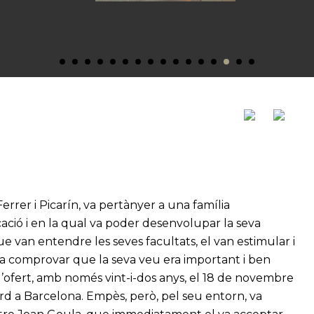
errer i Picarín, va pertànyer a una família
ió i en la qual va poder desenvolupar la seva
 que van entendre les seves facultats, el van estimular i
a comprovar que la seva veu era important i ben
 l’ofert, amb només vint-i-dos anys, el 18 de novembre
rard a Barcelona. Empès, però, pel seu entorn, va