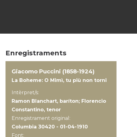
Enregistraments
Giacomo Puccini (1858-1924)
La Boheme: O Mimì, tu più non torni
Intèrpret/s:
Ramon Blanchart, baríton; Florencio
Constantino, tenor
Enregistrament original:
Columbia 30420 - 01-04-1910
Font: