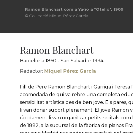
Ramon Blanchart com a Yago a "Otello", 1909
© Col·lecció Miquel Pérez García
Ramon Blanchart
Barcelona 1860 - San Salvador 1934
Redactor:
Miquel Pérez García
Fill de Pere Ramon Blanchart i Garriga i Teresa F
acomodada de qui va rebre una completa educac
sensibilitat artística des de ben jove. Els pares,
li van donar suport plenament. El jove Ramon v
ràpidament li van organitzar petits recitals com
de 1882, a la sucursal de la fàbrica de pianos E