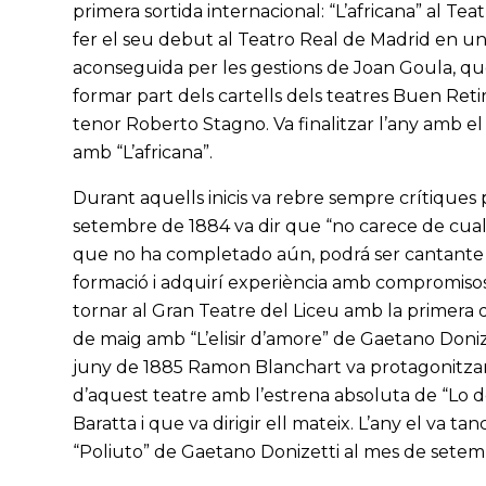
primera sortida internacional: “L’africana” al Te
fer el seu debut al Teatro Real de Madrid en u
aconseguida per les gestions de Joan Goula, que 
formar part dels cartells dels teatres Buen Reti
tenor Roberto Stagno. Va finalitzar l’any amb el
amb “L’africana”.
Durant aquells inicis va rebre sempre crítiques p
setembre de 1884 va dir que “no carece de cual
que no ha completado aún, podrá ser cantante 
formació i adquirí experiència amb compromisos 
tornar al Gran Teatre del Liceu amb la primera d
de maig amb “L’elisir d’amore” de Gaetano Donize
juny de 1885 Ramon Blanchart va protagonitzar l
d’aquest teatre amb l’estrena absoluta de “Lo d
Baratta i que va dirigir ell mateix. L’any el va 
“Poliuto” de Gaetano Donizetti al mes de setem