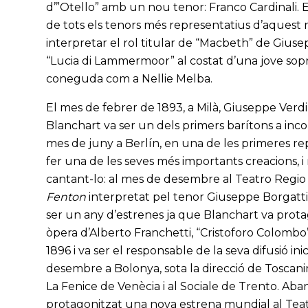
d’”Otello” amb un nou tenor: Franco Cardinali. E
de tots els tenors més representatius d’aquest ro
interpretar el rol titular de “Macbeth” de Giusep
“Lucia di Lammermoor” al costat d’una jove sop
coneguda com a Nellie Melba.
El mes de febrer de 1893, a Milà, Giuseppe Verdi v
Blanchart va ser un dels primers barítons a inco
mes de juny a Berlín, en una de les primeres repr
fer una de les seves més importants creacions, i 
cantant-lo: al mes de desembre al Teatro Regio 
Fenton
interpretat pel tenor Giuseppe Borgatti),
ser un any d’estrenes ja que Blanchart va prot
òpera d’Alberto Franchetti, “Cristoforo Colombo”
1896 i va ser el responsable de la seva difusió ini
desembre a Bolonya, sota la direcció de Toscanini
La Fenice de Venècia i al Sociale de Trento. Aban
protagonitzat una nova estrena mundial al Teat