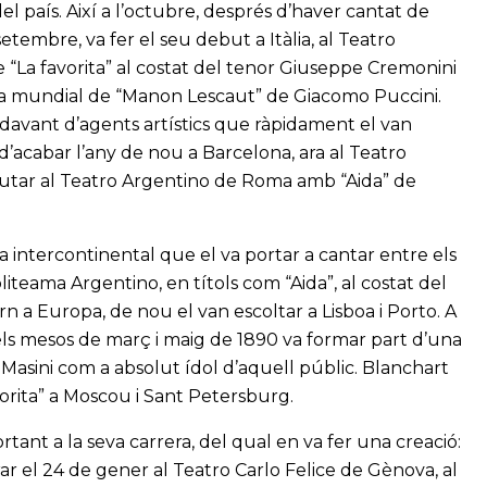
el país. Així a l’octubre, després d’haver cantat de
tembre, va fer el seu debut a Itàlia, al Teatro
“La favorita” al costat del tenor Giuseppe Cremonini
ena mundial de “Manon Lescaut” de Giacomo Puccini.
 davant d’agents artístics que ràpidament el van
 d’acabar l’any de nou a Barcelona, ara al Teatro
ebutar al Teatro Argentino de Roma amb “Aida” de
a intercontinental que el va portar a cantar entre els
liteama Argentino, en títols com “Aida”, al costat del
rn a Europa, de nou el van escoltar a Lisboa i Porto. A
 els mesos de març i maig de 1890 va formar part d’una
sini com a absolut ídol d’aquell públic. Blanchart
avorita” a Moscou i Sant Petersburg.
tant a la seva carrera, del qual en va fer una creació:
rar el 24 de gener al Teatro Carlo Felice de Gènova, al