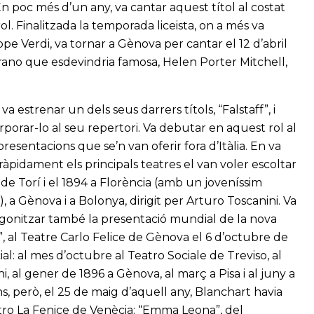
n poc més d’un any, va cantar aquest títol al costat
l. Finalitzada la temporada liceista, on a més va
pe Verdi, va tornar a Gènova per cantar el 12 d’abril
rano que esdevindria famosa, Helen Porter Mitchell,
a estrenar un dels seus darrers títols, “Falstaff”, i
rporar-lo al seu repertori. Va debutar en aquest rol al
esentacions que se’n van oferir fora d’Itàlia. En va
ràpidament els principals teatres el van voler escoltar
de Torí i el 1894 a Florència (amb un joveníssim
 a Gènova i a Bolonya, dirigit per Arturo Toscanini. Va
agonitzar també la presentació mundial de la nova
, al Teatre Carlo Felice de Gènova el 6 d’octubre de
cial: al mes d’octubre al Teatro Sociale de Treviso, al
, al gener de 1896 a Gènova, al març a Pisa i al juny a
s, però, el 25 de maig d’aquell any, Blanchart havia
ro La Fenice de Venècia: “Emma Leona”, del