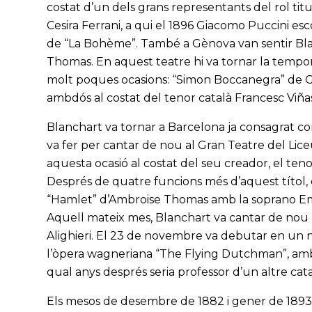
costat d’un dels grans representants del rol titul
Cesira Ferrani, a qui el 1896 Giacomo Puccini esc
de “La Bohème”. També a Gènova van sentir Blan
Thomas. En aquest teatre hi va tornar la tempo
molt poques ocasions: “Simon Boccanegra” de Giu
ambdós al costat del tenor català Francesc Viñas 
Blanchart va tornar a Barcelona ja consagrat 
va fer per cantar de nou al Gran Teatre del Liceu
aquesta ocasió al costat del seu creador, el ten
Després de quatre funcions més d’aquest títol, el
“Hamlet” d’Ambroise Thomas amb la soprano Emili
Aquell mateix mes, Blanchart va cantar de nou 
Alighieri. El 23 de novembre va debutar en un nou
l’òpera wagneriana “The Flying Dutchman”, amb l
qual anys després seria professor d’un altre catal
Els mesos de desembre de 1882 i gener de 1893,