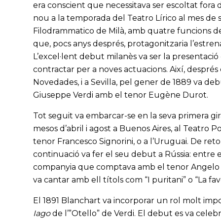
era conscient que necessitava ser escoltat fora d
nou a la temporada del Teatro Lírico al mes de se
Filodrammatico de Milà, amb quatre funcions de 
que, pocs anys després, protagonitzaria l’estr
L’excel·lent debut milanès va ser la presentació
contractar per a noves actuacions. Així, després
Novedades, i a Sevilla, pel gener de 1889 va d
Giuseppe Verdi amb el tenor Eugène Durot.
Tot seguit va embarcar-se en la seva primera gir
mesos d’abril i agost a Buenos Aires, al Teatro Po
tenor Francesco Signorini, o a l’Uruguai. De reto
continuació va fer el seu debut a Rússia: entre
companyia que comptava amb el tenor Angelo Ma
va cantar amb ell títols com “I puritani” o “La f
El 1891 Blanchart va incorporar un rol molt impor
Iago
de l’”Otello” de Verdi. El debut es va celeb