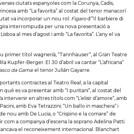
erses ciutats espanyoles com la Corunya, Cadis,
incesa amb “La favorita” al costat del tenor manacorí
utat va incorporar un nou rol:
Figaro
d’“Il barbiere di
, gira interrompuda per una nova presentació a
isboa al mes d’agost i amb “La favorita”. L’any el va
seu primer títol wagnerià, “Tannhäuser”, al Gran Teatre
la Kupfer-Berger. El 30 d’abril va cantar “L’africana”
asco da Gama
: el tenor Julián Gayarre.
rtants contractes al Teatro Real; a la capital
 què es va presentar amb “I puritani”, al costat del
 intervenir en altres títols com “L’elisir d’amore”, amb
acini, amb Eva Tetrazzini; “Un ballo in maschera” i
”, de nou amb De Lucia, o “Crispino e la comare” de
nir com a companya d’escena la soprano Adelina Patti.
i mancava el reconeixement internacional. Blanchart