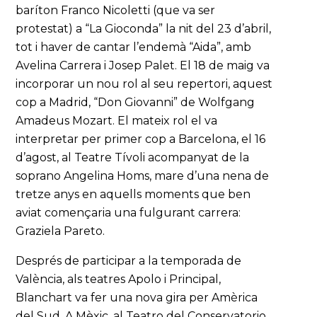
baríton Franco Nicoletti (que va ser
protestat) a “La Gioconda” la nit del 23 d’abril,
tot i haver de cantar l’endemà “Aida”, amb
Avelina Carrera i Josep Palet. El 18 de maig va
incorporar un nou rol al seu repertori, aquest
cop a Madrid, “Don Giovanni” de Wolfgang
Amadeus Mozart. El mateix rol el va
interpretar per primer cop a Barcelona, el 16
d’agost, al Teatre Tívoli acompanyat de la
soprano Angelina Homs, mare d’una nena de
tretze anys en aquells moments que ben
aviat començaria una fulgurant carrera:
Graziela Pareto.
Després de participar a la temporada de
València, als teatres Apolo i Principal,
Blanchart va fer una nova gira per Amèrica
del Sud. A Mèxic, al Teatro del Conservatorio,