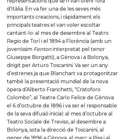
representacions que se’n van oferir fora
d’Itàlia. En va fer una de les seves més
importants creacions, i ràpidament els
principals teatres el van voler escoltar
cantant-lo: al mes de desembre al Teatro
Regio de Torí i el 1894 a Florència (amb un
joveníssim
Fenton
interpretat pel tenor
Giuseppe Borgatti), a Gènova i a Bolonya,
dirigit per Arturo Toscanini. Va ser un any
d’estrenes ja que Blanchart va protagonitzar
també la presentació mundial de la nova
òpera d’Alberto Franchetti, “Cristoforo
Colombo”, al Teatre Carlo Felice de Gènova
el 6 d’octubre de 1896 i va ser el responsable
de la seva difusió inicial: al mes d’octubre al
Teatro Sociale de Treviso, al desembre a
Bolonya, sota la direcció de Toscanini, al
gener de 1896 a Gènova, al març a Pisa i al