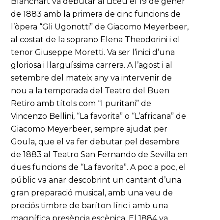
Blanchart va debutar al Liceu el 19 de gener
de 1883 amb la primera de cinc funcions de
l’òpera “Gli Ugonotti” de Giacomo Meyerbeer,
al costat de la soprano Elena Theodorini i el
tenor Giuseppe Moretti. Va ser l’inici d’una
gloriosa i llarguíssima carrera. A l’agost i al
setembre del mateix any va intervenir de
nou a la temporada del Teatro del Buen
Retiro amb títols com “I puritani” de
Vincenzo Bellini, “La favorita” o “L’africana” de
Giacomo Meyerbeer, sempre ajudat per
Goula, que el va fer debutar pel desembre
de 1883 al Teatro San Fernando de Sevilla en
dues funcions de “La favorita”. A poc a poc, el
públic va anar descobrint un cantant d’una
gran preparació musical, amb una veu de
preciós timbre de baríton líric i amb una
magnífica presència escènica. El 1884 va