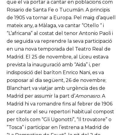
que el va portar a cantar en poblacions com
Rosario de Santa Fe o Tucumán. A principis
de 1905 va tornar a Europa. Pel maig d’aquell
mateix any, a Màlaga, va cantar “Otello “ i
“L’africana” al costat del tenor Antonio Paoli i
de seguida va reprendre la seva participació
en una nova temporada del Teatro Real de
Madrid. El 25 de novembre, al Liceu estava
prevista la inauguració amb “Aida” i, per
indisposició del baríton Enrico Nani, es va
posposar al dia següent, 26 de novembre;
Blanchart va viatjar amb urgència des de
Madrid per assumir la part d’
Amonasro
. A
Madrid hi va romandre fins al febrer de 1906
per cantar el seu repertori habitual compost
per títols com “Gli Ugonotti”, “Il trovatore” o
”Tosca” i participar en l’estrena a Madrid de