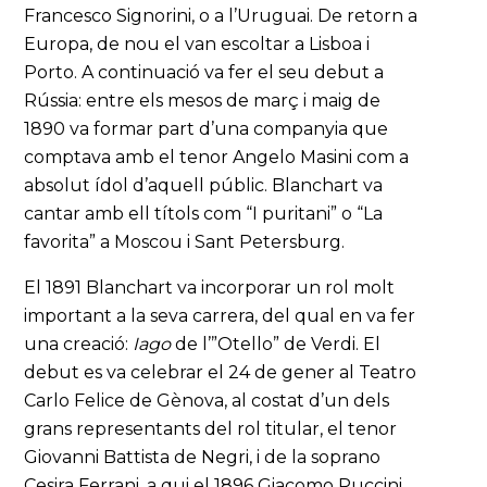
Francesco Signorini, o a l’Uruguai. De retorn a
Europa, de nou el van escoltar a Lisboa i
Porto. A continuació va fer el seu debut a
Rússia: entre els mesos de març i maig de
1890 va formar part d’una companyia que
comptava amb el tenor Angelo Masini com a
absolut ídol d’aquell públic. Blanchart va
cantar amb ell títols com “I puritani” o “La
favorita” a Moscou i Sant Petersburg.
El 1891 Blanchart va incorporar un rol molt
important a la seva carrera, del qual en va fer
una creació:
Iago
de l’”Otello” de Verdi. El
debut es va celebrar el 24 de gener al Teatro
Carlo Felice de Gènova, al costat d’un dels
grans representants del rol titular, el tenor
Giovanni Battista de Negri, i de la soprano
Cesira Ferrani, a qui el 1896 Giacomo Puccini