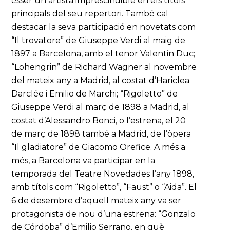
ésser un artista imprescindible en els títols
principals del seu repertori. També cal
destacar la seva participació en novetats com
“Il trovatore” de Giuseppe Verdi al maig de
1897 a Barcelona, amb el tenor Valentin Duc;
“Lohengrin” de Richard Wagner al novembre
del mateix any a Madrid, al costat d’Hariclea
Darclée i Emilio de Marchi; “Rigoletto” de
Giuseppe Verdi al març de 1898 a Madrid, al
costat d’Alessandro Bonci, o l’estrena, el 20
de març de 1898 també a Madrid, de l’òpera
“Il gladiatore” de Giacomo Orefice. A més a
més, a Barcelona va participar en la
temporada del Teatre Novedades l’any 1898,
amb títols com “Rigoletto”, “Faust” o “Aida”. El
6 de desembre d’aquell mateix any va ser
protagonista de nou d’una estrena: “Gonzalo
de Córdoba” d’Emilio Serrano, en què