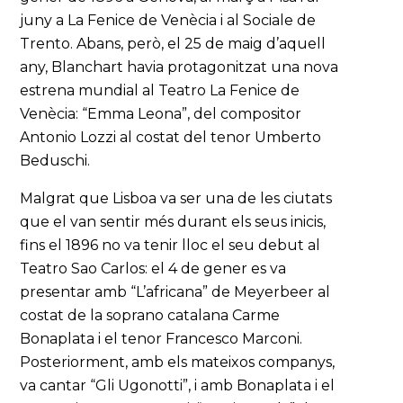
juny a La Fenice de Venècia i al Sociale de
Trento. Abans, però, el 25 de maig d’aquell
any, Blanchart havia protagonitzat una nova
estrena mundial al Teatro La Fenice de
Venècia: “Emma Leona”, del compositor
Antonio Lozzi al costat del tenor Umberto
Beduschi.
Malgrat que Lisboa va ser una de les ciutats
que el van sentir més durant els seus inicis,
fins el 1896 no va tenir lloc el seu debut al
Teatro Sao Carlos: el 4 de gener es va
presentar amb “L’africana” de Meyerbeer al
costat de la soprano catalana Carme
Bonaplata i el tenor Francesco Marconi.
Posteriorment, amb els mateixos companys,
va cantar “Gli Ugonotti”, i amb Bonaplata i el