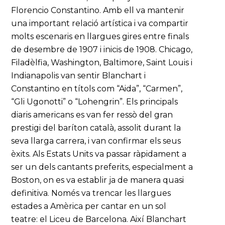
Florencio Constantino. Amb ell va mantenir
una important relació artística i va compartir
molts escenaris en llargues gires entre finals
de desembre de 1907 i inicis de 1908. Chicago,
Filadèlfia, Washington, Baltimore, Saint Louis i
Indianapolis van sentir Blanchart i
Constantino en títols com “Aida”, “Carmen”,
“Gli Ugonotti” o “Lohengrin”. Els principals
diaris americans es van fer ressò del gran
prestigi del baríton català, assolit durant la
seva llarga carrera, i van confirmar els seus
èxits. Als Estats Units va passar ràpidament a
ser un dels cantants preferits, especialment a
Boston, on es va establir ja de manera quasi
definitiva. Només va trencar les llargues
estades a Amèrica per cantar en un sol
teatre: el Liceu de Barcelona. Així Blanchart