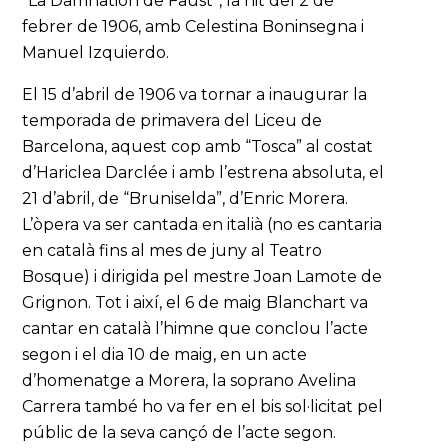
“La Damnation de Faust”, la nit del 2 de
febrer de 1906, amb Celestina Boninsegna i
Manuel Izquierdo.
El 15 d’abril de 1906 va tornar a inaugurar la
temporada de primavera del Liceu de
Barcelona, aquest cop amb “Tosca” al costat
d’Hariclea Darclée i amb l’estrena absoluta, el
21 d’abril, de “Bruniselda”, d’Enric Morera.
L’òpera va ser cantada en italià (no es cantaria
en català fins al mes de juny al Teatro
Bosque) i dirigida pel mestre Joan Lamote de
Grignon. Tot i així, el 6 de maig Blanchart va
cantar en català l’himne que conclou l’acte
segon i el dia 10 de maig, en un acte
d’homenatge a Morera, la soprano Avelina
Carrera també ho va fer en el bis sol·licitat pel
públic de la seva cançó de l’acte segon.