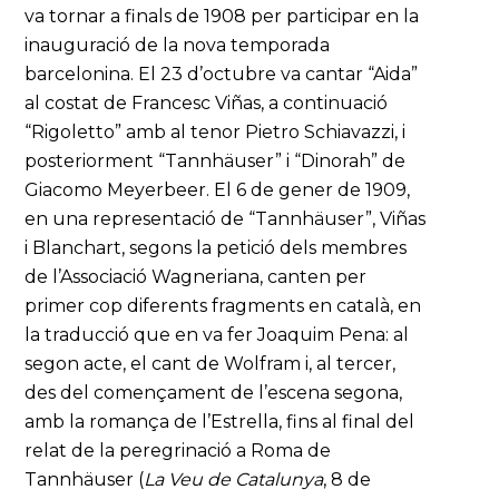
va tornar a finals de 1908 per participar en la
inauguració de la nova temporada
barcelonina. El 23 d’octubre va cantar “Aida”
al costat de Francesc Viñas, a continuació
“Rigoletto” amb al tenor Pietro Schiavazzi, i
posteriorment “Tannhäuser” i “Dinorah” de
Giacomo Meyerbeer. El 6 de gener de 1909,
en una representació de “Tannhäuser”, Viñas
i Blanchart, segons la petició dels membres
de l’Associació Wagneriana, canten per
primer cop diferents fragments en català, en
la traducció que en va fer Joaquim Pena: al
segon acte, el cant de Wolfram i, al tercer,
des del començament de l’escena segona,
amb la romança de l’Estrella, fins al final del
relat de la peregrinació a Roma de
Tannhäuser (
La Veu de Catalunya
, 8 de