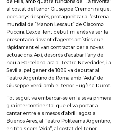
de Milà, amb quatre funcions de “La favorita”
al costat del tenor Giuseppe Cremonini que,
pocs anys després, protagonitzaria l’estrena
mundial de “Manon Lescaut” de Giacomo
Puccini. L’excel·lent debut milanès va ser la
presentació davant d’agents artístics que
ràpidament el van contractar per a noves
actuacions. Així, després d’acabar l’any de
nou a Barcelona, ara al Teatro Novedades, i a
Sevilla, pel gener de 1889 va debutar al
Teatro Argentino de Roma amb “Aida” de
Giuseppe Verdi amb el tenor Eugène Durot.
Tot seguit va embarcar-se en la seva primera
gira intercontinental que el va portar a
cantar entre els mesos d’abril i agost a
Buenos Aires, al Teatro Politeama Argentino,
en títols com “Aida”, al costat del tenor