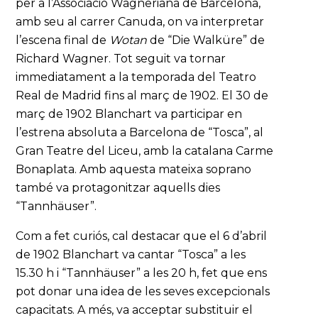
per a l’Associació Wagneriana de Barcelona,
amb seu al carrer Canuda, on va interpretar
l’escena final de
Wotan
de “Die Walküre” de
Richard Wagner. Tot seguit va tornar
immediatament a la temporada del Teatro
Real de Madrid fins al març de 1902. El 30 de
març de 1902 Blanchart va participar en
l’estrena absoluta a Barcelona de “Tosca”, al
Gran Teatre del Liceu, amb la catalana Carme
Bonaplata. Amb aquesta mateixa soprano
també va protagonitzar aquells dies
“Tannhäuser”.
Com a fet curiós, cal destacar que el 6 d’abril
de 1902 Blanchart va cantar “Tosca” a les
15.30 h i “Tannhäuser” a les 20 h, fet que ens
pot donar una idea de les seves excepcionals
capacitats. A més, va acceptar substituir el