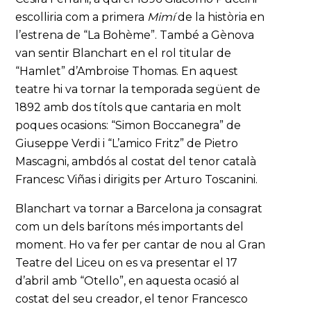
escolliria com a primera
Mimí
de la història en
l’estrena de “La Bohème”. També a Gènova
van sentir Blanchart en el rol titular de
“Hamlet” d’Ambroise Thomas. En aquest
teatre hi va tornar la temporada següent de
1892 amb dos títols que cantaria en molt
poques ocasions: “Simon Boccanegra” de
Giuseppe Verdi i “L’amico Fritz” de Pietro
Mascagni, ambdós al costat del tenor català
Francesc Viñas i dirigits per Arturo Toscanini.
Blanchart va tornar a Barcelona ja consagrat
com un dels barítons més importants del
moment. Ho va fer per cantar de nou al Gran
Teatre del Liceu on es va presentar el 17
d’abril amb “Otello”, en aquesta ocasió al
costat del seu creador, el tenor Francesco