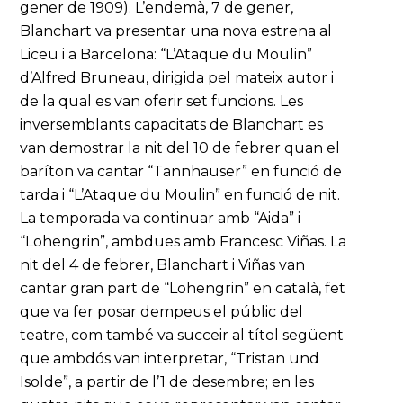
gener de 1909). L’endemà, 7 de gener,
Blanchart va presentar una nova estrena al
Liceu i a Barcelona: “L’Ataque du Moulin”
d’Alfred Bruneau, dirigida pel mateix autor i
de la qual es van oferir set funcions. Les
inversemblants capacitats de Blanchart es
van demostrar la nit del 10 de febrer quan el
baríton va cantar “Tannhäuser” en funció de
tarda i “L’Ataque du Moulin” en funció de nit.
La temporada va continuar amb “Aida” i
“Lohengrin”, ambdues amb Francesc Viñas. La
nit del 4 de febrer, Blanchart i Viñas van
cantar gran part de “Lohengrin” en català, fet
que va fer posar dempeus el públic del
teatre, com també va succeir al títol següent
que ambdós van interpretar, “Tristan und
Isolde”, a partir de l’1 de desembre; en les