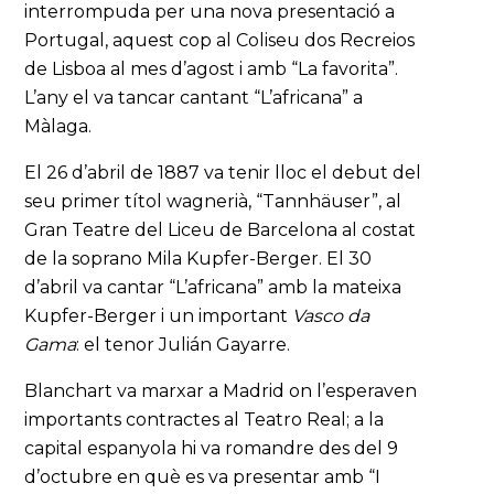
interrompuda per una nova presentació a
Portugal, aquest cop al Coliseu dos Recreios
de Lisboa al mes d’agost i amb “La favorita”.
L’any el va tancar cantant “L’africana” a
Màlaga.
El 26 d’abril de 1887 va tenir lloc el debut del
seu primer títol wagnerià, “Tannhäuser”, al
Gran Teatre del Liceu de Barcelona al costat
de la soprano Mila Kupfer-Berger. El 30
d’abril va cantar “L’africana” amb la mateixa
Kupfer-Berger i un important
Vasco da
Gama
: el tenor Julián Gayarre.
Blanchart va marxar a Madrid on l’esperaven
importants contractes al Teatro Real; a la
capital espanyola hi va romandre des del 9
d’octubre en què es va presentar amb “I