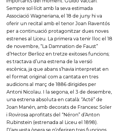
importants del moment: Guido Vaccari.
Sempre sol·lícit amb la seva estimada
Associació Wagneriana, el 18 de juny hi va
oferir un recital amb el tenor Joan Raventós
per a continuació protagonitzar dues noves
estrenes al Liceu. La primera va tenir lloc el 18
de novembre, “La Damnation de Faust”
d’Hector Berlioz en tretze exitoses funcions;
es tractava d’una estrena de la versió
escènica, ja que abans s’havia interpretat en
el format original com a cantata en tres
audicions al març de 1886 dirigides per
Antoni Nicolau. I la segona, el 3 de desembre,
una estrena absoluta en català: “Acté” de
Joan Manén, amb decorats de Francesc Soler
i Rovirosa aprofitats del “Néron” d’Anton
Rubinstein (estrenada al Liceu el 1898).
D’aquesta òpera se n’oferiren tres funcions