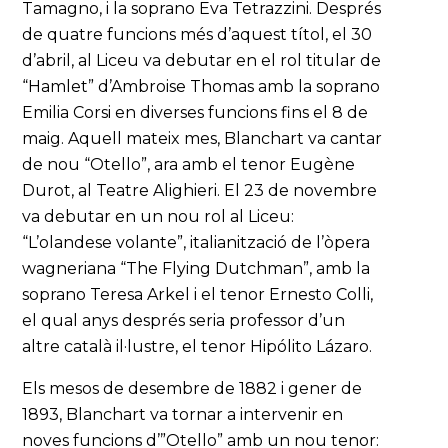
Tamagno, i la soprano Eva Tetrazzini. Després
de quatre funcions més d’aquest títol, el 30
d’abril, al Liceu va debutar en el rol titular de
“Hamlet” d’Ambroise Thomas amb la soprano
Emilia Corsi en diverses funcions fins el 8 de
maig. Aquell mateix mes, Blanchart va cantar
de nou “Otello”, ara amb el tenor Eugène
Durot, al Teatre Alighieri. El 23 de novembre
va debutar en un nou rol al Liceu:
“L’olandese volante”, italianització de l’òpera
wagneriana “The Flying Dutchman”, amb la
soprano Teresa Arkel i el tenor Ernesto Colli,
el qual anys després seria professor d’un
altre català il·lustre, el tenor Hipólito Lázaro.
Els mesos de desembre de 1882 i gener de
1893, Blanchart va tornar a intervenir en
noves funcions d’”Otello” amb un nou tenor: