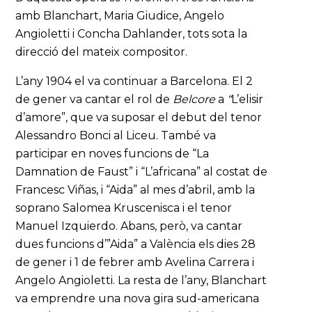
amb Blanchart, Maria Giudice, Angelo
Angioletti i Concha Dahlander, tots sota la
direcció del mateix compositor.
L’any 1904 el va continuar a Barcelona. El 2
de gener va cantar el rol de
Belcore
a
“
L’elisir
d’amore”, que va suposar el debut del tenor
Alessandro Bonci al Liceu. També va
participar en noves funcions de “La
Damnation de Faust” i “L’africana” al costat de
Francesc Viñas, i “Aida” al mes d’abril, amb la
soprano Salomea Kruscenisca i el tenor
Manuel Izquierdo. Abans, però, va cantar
dues funcions d’”Aida” a València els dies 28
de gener i 1 de febrer amb Avelina Carrera i
Angelo Angioletti. La resta de l’any, Blanchart
va emprendre una nova gira sud-americana