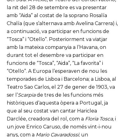
la nit del 28 de setembre es va presentar
amb “Aida” al costat de la soprano Rosalía
Chalía (que s’alternava amb Avelina Carrera) i,
a continuació, va participar en funcions de
“Tosca” i “Otello”. Posteriorment va viatjar
amb la mateixa companyia a l’Havana, on
durant tot el desembre va participar en
funcions de “Tosca”, “Aida”, “La favorita” i
“Otello”. A Europa l’esperaven de nou les
temporades de Lisboa i Barcelona; a Lisboa, al
Teatro Sao Carlos, el 27 de gener de 1903, va
ser l’
Scarpia
de tres de les funcions més
històriques d’aquesta òpera a Portugal, ja
que al seu costat van cantar Hariclea
Darclée, creadora del rol, com a
Floria Tosca,
i
un jove Enrico Caruso, de només vint-i-nou
anys, com a
Mario Cavaradossi
; un