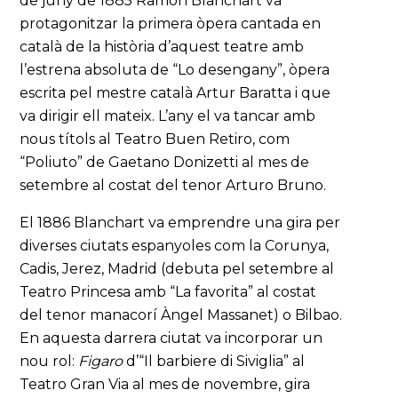
de juny de 1885 Ramon Blanchart va
protagonitzar la primera òpera cantada en
català de la història d’aquest teatre amb
l’estrena absoluta de “Lo desengany”, òpera
escrita pel mestre català Artur Baratta i que
va dirigir ell mateix. L’any el va tancar amb
nous títols al Teatro Buen Retiro, com
“Poliuto” de Gaetano Donizetti al mes de
setembre al costat del tenor Arturo Bruno.
El 1886 Blanchart va emprendre una gira per
diverses ciutats espanyoles com la Corunya,
Cadis, Jerez, Madrid (debuta pel setembre al
Teatro Princesa amb “La favorita” al costat
del tenor manacorí Àngel Massanet) o Bilbao.
En aquesta darrera ciutat va incorporar un
nou rol:
Figaro
d’“Il barbiere di Siviglia” al
Teatro Gran Via al mes de novembre, gira