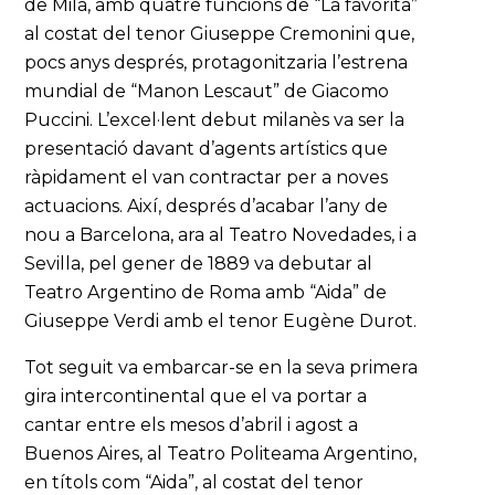
de Milà, amb quatre funcions de “La favorita”
al costat del tenor Giuseppe Cremonini que,
pocs anys després, protagonitzaria l’estrena
mundial de “Manon Lescaut” de Giacomo
Puccini. L’excel·lent debut milanès va ser la
presentació davant d’agents artístics que
ràpidament el van contractar per a noves
actuacions. Així, després d’acabar l’any de
nou a Barcelona, ara al Teatro Novedades, i a
Sevilla, pel gener de 1889 va debutar al
Teatro Argentino de Roma amb “Aida” de
Giuseppe Verdi amb el tenor Eugène Durot.
Tot seguit va embarcar-se en la seva primera
gira intercontinental que el va portar a
cantar entre els mesos d’abril i agost a
Buenos Aires, al Teatro Politeama Argentino,
en títols com “Aida”, al costat del tenor