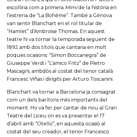
escolliria com a primera
Mimí
de la història en
l’estrena de “La Bohème”. També a Gènova
van sentir Blanchart en el rol titular de
“Hamlet” d’Ambroise Thomas. En aquest
teatre hi va tornar la temporada següent de
1892 amb dos títols que cantaria en molt
poques ocasions: “Simon Boccanegra” de
Giuseppe Verdi i “L’amico Fritz” de Pietro
Mascagni, ambdós al costat del tenor català
Francesc Viñas i dirigits per Arturo Toscanini.
Blanchart va tornar a Barcelona ja consagrat
com un dels barítons més importants del
moment. Ho va fer per cantar de nou al Gran
Teatre del Liceu on es va presentar el 17
d’abril amb “Otello”, en aquesta ocasió al
costat del seu creador, el tenor Francesco