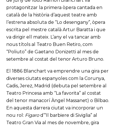
de juny de 1885 Ramon Blanchart va
protagonitzar la primera òpera cantada en
català de la història d’aquest teatre amb
l’estrena absoluta de “Lo desengany”, òpera
escrita pel mestre català Artur Baratta i que
va dirigir ell mateix. L’any el va tancar amb
nous títols al Teatro Buen Retiro, com
“Poliuto” de Gaetano Donizetti al mes de
setembre al costat del tenor Arturo Bruno.
El 1886 Blanchart va emprendre una gira per
diverses ciutats espanyoles com la Corunya,
Cadis, Jerez, Madrid (debuta pel setembre al
Teatro Princesa amb “La favorita” al costat
del tenor manacorí Àngel Massanet) o Bilbao.
En aquesta darrera ciutat va incorporar un
nou rol:
Figaro
d’“Il barbiere di Siviglia” al
Teatro Gran Via al mes de novembre, gira