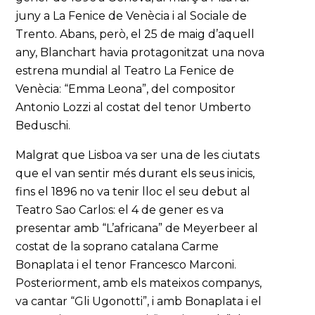
juny a La Fenice de Venècia i al Sociale de
Trento. Abans, però, el 25 de maig d’aquell
any, Blanchart havia protagonitzat una nova
estrena mundial al Teatro La Fenice de
Venècia: “Emma Leona”, del compositor
Antonio Lozzi al costat del tenor Umberto
Beduschi.
Malgrat que Lisboa va ser una de les ciutats
que el van sentir més durant els seus inicis,
fins el 1896 no va tenir lloc el seu debut al
Teatro Sao Carlos: el 4 de gener es va
presentar amb “L’africana” de Meyerbeer al
costat de la soprano catalana Carme
Bonaplata i el tenor Francesco Marconi.
Posteriorment, amb els mateixos companys,
va cantar “Gli Ugonotti”, i amb Bonaplata i el