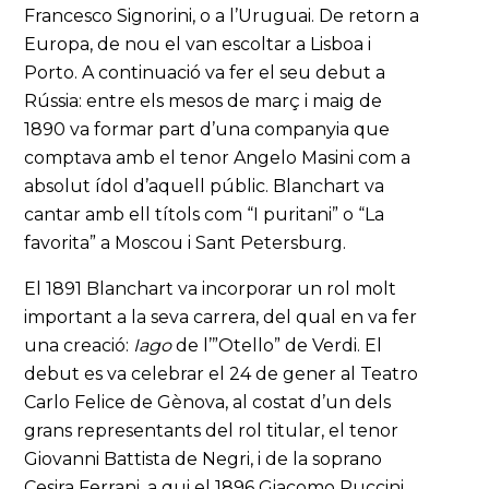
Francesco Signorini, o a l’Uruguai. De retorn a
Europa, de nou el van escoltar a Lisboa i
Porto. A continuació va fer el seu debut a
Rússia: entre els mesos de març i maig de
1890 va formar part d’una companyia que
comptava amb el tenor Angelo Masini com a
absolut ídol d’aquell públic. Blanchart va
cantar amb ell títols com “I puritani” o “La
favorita” a Moscou i Sant Petersburg.
El 1891 Blanchart va incorporar un rol molt
important a la seva carrera, del qual en va fer
una creació:
Iago
de l’”Otello” de Verdi. El
debut es va celebrar el 24 de gener al Teatro
Carlo Felice de Gènova, al costat d’un dels
grans representants del rol titular, el tenor
Giovanni Battista de Negri, i de la soprano
Cesira Ferrani, a qui el 1896 Giacomo Puccini