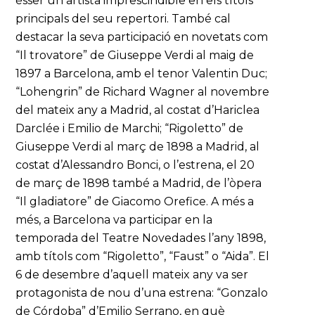
ésser un artista imprescindible en els títols
principals del seu repertori. També cal
destacar la seva participació en novetats com
“Il trovatore” de Giuseppe Verdi al maig de
1897 a Barcelona, amb el tenor Valentin Duc;
“Lohengrin” de Richard Wagner al novembre
del mateix any a Madrid, al costat d’Hariclea
Darclée i Emilio de Marchi; “Rigoletto” de
Giuseppe Verdi al març de 1898 a Madrid, al
costat d’Alessandro Bonci, o l’estrena, el 20
de març de 1898 també a Madrid, de l’òpera
“Il gladiatore” de Giacomo Orefice. A més a
més, a Barcelona va participar en la
temporada del Teatre Novedades l’any 1898,
amb títols com “Rigoletto”, “Faust” o “Aida”. El
6 de desembre d’aquell mateix any va ser
protagonista de nou d’una estrena: “Gonzalo
de Córdoba” d’Emilio Serrano, en què