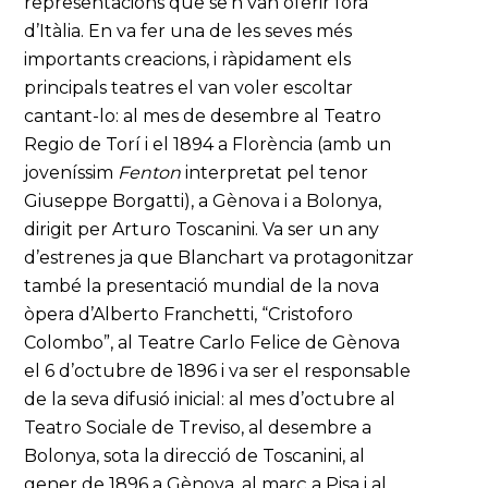
representacions que se’n van oferir fora
d’Itàlia. En va fer una de les seves més
importants creacions, i ràpidament els
principals teatres el van voler escoltar
cantant-lo: al mes de desembre al Teatro
Regio de Torí i el 1894 a Florència (amb un
joveníssim
Fenton
interpretat pel tenor
Giuseppe Borgatti), a Gènova i a Bolonya,
dirigit per Arturo Toscanini. Va ser un any
d’estrenes ja que Blanchart va protagonitzar
també la presentació mundial de la nova
òpera d’Alberto Franchetti, “Cristoforo
Colombo”, al Teatre Carlo Felice de Gènova
el 6 d’octubre de 1896 i va ser el responsable
de la seva difusió inicial: al mes d’octubre al
Teatro Sociale de Treviso, al desembre a
Bolonya, sota la direcció de Toscanini, al
gener de 1896 a Gènova, al març a Pisa i al