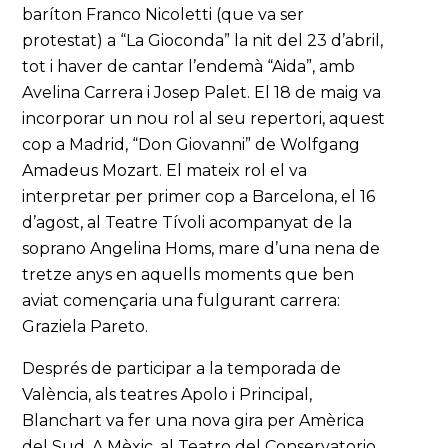
baríton Franco Nicoletti (que va ser
protestat) a “La Gioconda” la nit del 23 d’abril,
tot i haver de cantar l’endemà “Aida”, amb
Avelina Carrera i Josep Palet. El 18 de maig va
incorporar un nou rol al seu repertori, aquest
cop a Madrid, “Don Giovanni” de Wolfgang
Amadeus Mozart. El mateix rol el va
interpretar per primer cop a Barcelona, el 16
d’agost, al Teatre Tívoli acompanyat de la
soprano Angelina Homs, mare d’una nena de
tretze anys en aquells moments que ben
aviat començaria una fulgurant carrera:
Graziela Pareto.
Després de participar a la temporada de
València, als teatres Apolo i Principal,
Blanchart va fer una nova gira per Amèrica
del Sud. A Mèxic, al Teatro del Conservatorio,