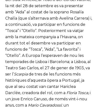
la nit del 28 de setembre es va presentar
amb “Aida” al costat de la soprano Rosalía
Chalía (que s’alternava amb Avelina Carrera) i,
a continuació, va participar en funcions de
“Tosca” i “Otello”. Posteriorment va viatjar
amb la mateixa companyia a l’Havana, on
durant tot el desembre va participar en
funcions de “Tosca”, “Aida”, “La favorita” i
“Otello”. A Europa l’esperaven de nou les
temporades de Lisboa i Barcelona; a Lisboa, al
Teatro Sao Carlos, el 27 de gener de 1903, va
ser l’
Scarpia
de tres de les funcions més
històriques d’aquesta òpera a Portugal, ja
que al seu costat van cantar Hariclea
Darclée, creadora del rol, com a
Floria Tosca,
i
un jove Enrico Caruso, de només vint-i-nou
anys, com a
Mario Cavaradossi
; un