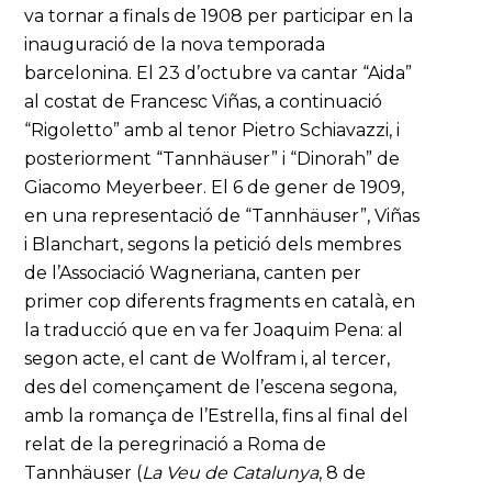
va tornar a finals de 1908 per participar en la
inauguració de la nova temporada
barcelonina. El 23 d’octubre va cantar “Aida”
al costat de Francesc Viñas, a continuació
“Rigoletto” amb al tenor Pietro Schiavazzi, i
posteriorment “Tannhäuser” i “Dinorah” de
Giacomo Meyerbeer. El 6 de gener de 1909,
en una representació de “Tannhäuser”, Viñas
i Blanchart, segons la petició dels membres
de l’Associació Wagneriana, canten per
primer cop diferents fragments en català, en
la traducció que en va fer Joaquim Pena: al
segon acte, el cant de Wolfram i, al tercer,
des del començament de l’escena segona,
amb la romança de l’Estrella, fins al final del
relat de la peregrinació a Roma de
Tannhäuser (
La Veu de Catalunya
, 8 de