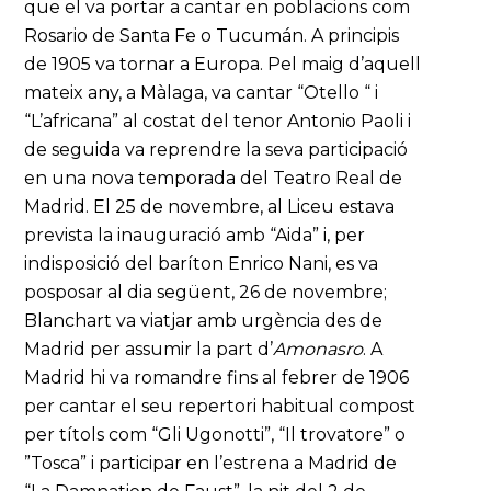
que el va portar a cantar en poblacions com
Rosario de Santa Fe o Tucumán. A principis
de 1905 va tornar a Europa. Pel maig d’aquell
mateix any, a Màlaga, va cantar “Otello “ i
“L’africana” al costat del tenor Antonio Paoli i
de seguida va reprendre la seva participació
en una nova temporada del Teatro Real de
Madrid. El 25 de novembre, al Liceu estava
prevista la inauguració amb “Aida” i, per
indisposició del baríton Enrico Nani, es va
posposar al dia següent, 26 de novembre;
Blanchart va viatjar amb urgència des de
Madrid per assumir la part d’
Amonasro
. A
Madrid hi va romandre fins al febrer de 1906
per cantar el seu repertori habitual compost
per títols com “Gli Ugonotti”, “Il trovatore” o
”Tosca” i participar en l’estrena a Madrid de