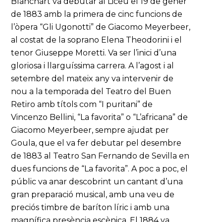
Blanchart va debutar al Liceu el 19 de gener
de 1883 amb la primera de cinc funcions de
l’òpera “Gli Ugonotti” de Giacomo Meyerbeer,
al costat de la soprano Elena Theodorini i el
tenor Giuseppe Moretti. Va ser l’inici d’una
gloriosa i llarguíssima carrera. A l’agost i al
setembre del mateix any va intervenir de
nou a la temporada del Teatro del Buen
Retiro amb títols com “I puritani” de
Vincenzo Bellini, “La favorita” o “L’africana” de
Giacomo Meyerbeer, sempre ajudat per
Goula, que el va fer debutar pel desembre
de 1883 al Teatro San Fernando de Sevilla en
dues funcions de “La favorita”. A poc a poc, el
públic va anar descobrint un cantant d’una
gran preparació musical, amb una veu de
preciós timbre de baríton líric i amb una
magnífica presència escènica. El 1884 va