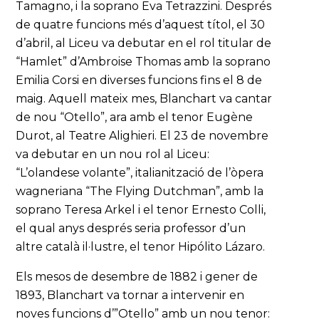
Tamagno, i la soprano Eva Tetrazzini. Després
de quatre funcions més d’aquest títol, el 30
d’abril, al Liceu va debutar en el rol titular de
“Hamlet” d’Ambroise Thomas amb la soprano
Emilia Corsi en diverses funcions fins el 8 de
maig. Aquell mateix mes, Blanchart va cantar
de nou “Otello”, ara amb el tenor Eugène
Durot, al Teatre Alighieri. El 23 de novembre
va debutar en un nou rol al Liceu:
“L’olandese volante”, italianització de l’òpera
wagneriana “The Flying Dutchman”, amb la
soprano Teresa Arkel i el tenor Ernesto Colli,
el qual anys després seria professor d’un
altre català il·lustre, el tenor Hipólito Lázaro.
Els mesos de desembre de 1882 i gener de
1893, Blanchart va tornar a intervenir en
noves funcions d’”Otello” amb un nou tenor: