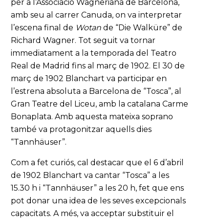
per a l’Associació Wagneriana de Barcelona,
amb seu al carrer Canuda, on va interpretar
l’escena final de
Wotan
de “Die Walküre” de
Richard Wagner. Tot seguit va tornar
immediatament a la temporada del Teatro
Real de Madrid fins al març de 1902. El 30 de
març de 1902 Blanchart va participar en
l’estrena absoluta a Barcelona de “Tosca”, al
Gran Teatre del Liceu, amb la catalana Carme
Bonaplata. Amb aquesta mateixa soprano
també va protagonitzar aquells dies
“Tannhäuser”.
Com a fet curiós, cal destacar que el 6 d’abril
de 1902 Blanchart va cantar “Tosca” a les
15.30 h i “Tannhäuser” a les 20 h, fet que ens
pot donar una idea de les seves excepcionals
capacitats. A més, va acceptar substituir el