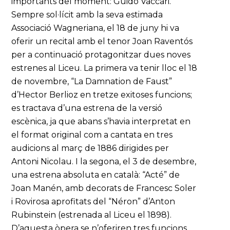
importants del moment: Guido Vaccari.
Sempre sol·lícit amb la seva estimada
Associació Wagneriana, el 18 de juny hi va
oferir un recital amb el tenor Joan Raventós
per a continuació protagonitzar dues noves
estrenes al Liceu. La primera va tenir lloc el 18
de novembre, “La Damnation de Faust”
d’Hector Berlioz en tretze exitoses funcions;
es tractava d’una estrena de la versió
escènica, ja que abans s’havia interpretat en
el format original com a cantata en tres
audicions al març de 1886 dirigides per
Antoni Nicolau. I la segona, el 3 de desembre,
una estrena absoluta en català: “Acté” de
Joan Manén, amb decorats de Francesc Soler
i Rovirosa aprofitats del “Néron” d’Anton
Rubinstein (estrenada al Liceu el 1898).
D’aquesta òpera se n’oferiren tres funcions