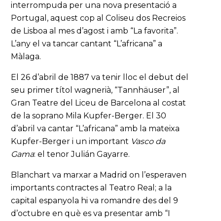
interrompuda per una nova presentació a
Portugal, aquest cop al Coliseu dos Recreios
de Lisboa al mes d’agost i amb “La favorita”.
L’any el va tancar cantant “L’africana” a
Màlaga.
El 26 d’abril de 1887 va tenir lloc el debut del
seu primer títol wagnerià, “Tannhäuser”, al
Gran Teatre del Liceu de Barcelona al costat
de la soprano Mila Kupfer-Berger. El 30
d’abril va cantar “L’africana” amb la mateixa
Kupfer-Berger i un important
Vasco da
Gama
: el tenor Julián Gayarre.
Blanchart va marxar a Madrid on l’esperaven
importants contractes al Teatro Real; a la
capital espanyola hi va romandre des del 9
d’octubre en què es va presentar amb “I