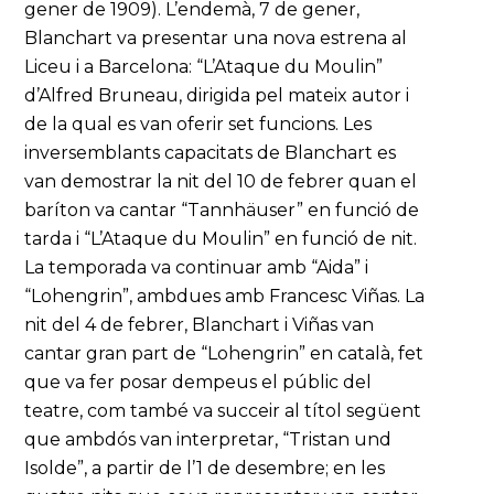
gener de 1909). L’endemà, 7 de gener,
Blanchart va presentar una nova estrena al
Liceu i a Barcelona: “L’Ataque du Moulin”
d’Alfred Bruneau, dirigida pel mateix autor i
de la qual es van oferir set funcions. Les
inversemblants capacitats de Blanchart es
van demostrar la nit del 10 de febrer quan el
baríton va cantar “Tannhäuser” en funció de
tarda i “L’Ataque du Moulin” en funció de nit.
La temporada va continuar amb “Aida” i
“Lohengrin”, ambdues amb Francesc Viñas. La
nit del 4 de febrer, Blanchart i Viñas van
cantar gran part de “Lohengrin” en català, fet
que va fer posar dempeus el públic del
teatre, com també va succeir al títol següent
que ambdós van interpretar, “Tristan und
Isolde”, a partir de l’1 de desembre; en les