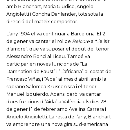
amb Blanchart, Maria Giudice, Angelo
Angioletti i Concha Dahlander, tots sota la
direcció del mateix compositor.
L’any 1904 el va continuar a Barcelona. El 2
de gener va cantar el rol de
Belcore
a
“
L’elisir
d’amore”, que va suposar el debut del tenor
Alessandro Bonci al Liceu. També va
participar en noves funcions de “La
Damnation de Faust” i “L’africana” al costat de
Francesc Viñas, i “Aida” al mes d’abril, amb la
soprano Salomea Kruscenisca i el tenor
Manuel Izquierdo. Abans, però, va cantar
dues funcions d’”Aida” a València els dies 28
de gener i 1 de febrer amb Avelina Carrera i
Angelo Angioletti. La resta de l’any, Blanchart
va emprendre una nova gira sud-americana