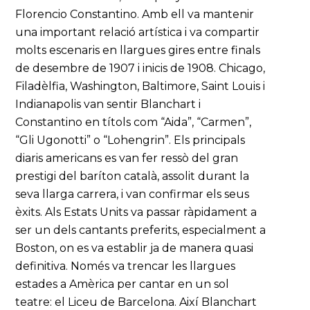
Florencio Constantino. Amb ell va mantenir
una important relació artística i va compartir
molts escenaris en llargues gires entre finals
de desembre de 1907 i inicis de 1908. Chicago,
Filadèlfia, Washington, Baltimore, Saint Louis i
Indianapolis van sentir Blanchart i
Constantino en títols com “Aida”, “Carmen”,
“Gli Ugonotti” o “Lohengrin”. Els principals
diaris americans es van fer ressò del gran
prestigi del baríton català, assolit durant la
seva llarga carrera, i van confirmar els seus
èxits. Als Estats Units va passar ràpidament a
ser un dels cantants preferits, especialment a
Boston, on es va establir ja de manera quasi
definitiva. Només va trencar les llargues
estades a Amèrica per cantar en un sol
teatre: el Liceu de Barcelona. Així Blanchart