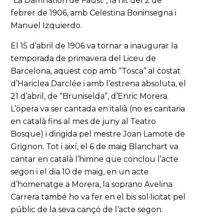
“La Damnation de Faust”, la nit del 2 de
febrer de 1906, amb Celestina Boninsegna i
Manuel Izquierdo.
El 15 d’abril de 1906 va tornar a inaugurar la
temporada de primavera del Liceu de
Barcelona, aquest cop amb “Tosca” al costat
d’Hariclea Darclée i amb l’estrena absoluta, el
21 d’abril, de “Bruniselda”, d’Enric Morera.
L’òpera va ser cantada en italià (no es cantaria
en català fins al mes de juny al Teatro
Bosque) i dirigida pel mestre Joan Lamote de
Grignon. Tot i així, el 6 de maig Blanchart va
cantar en català l’himne que conclou l’acte
segon i el dia 10 de maig, en un acte
d’homenatge a Morera, la soprano Avelina
Carrera també ho va fer en el bis sol·licitat pel
públic de la seva cançó de l’acte segon.