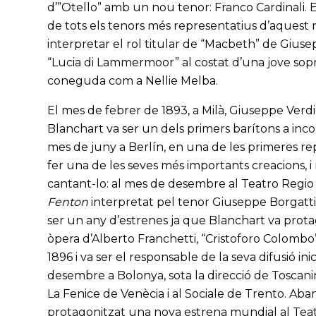
d’”Otello” amb un nou tenor: Franco Cardinali. E
de tots els tenors més representatius d’aquest ro
interpretar el rol titular de “Macbeth” de Giusep
“Lucia di Lammermoor” al costat d’una jove sop
coneguda com a Nellie Melba.
El mes de febrer de 1893, a Milà, Giuseppe Verdi v
Blanchart va ser un dels primers barítons a inco
mes de juny a Berlín, en una de les primeres repr
fer una de les seves més importants creacions, i 
cantant-lo: al mes de desembre al Teatro Regio 
Fenton
interpretat pel tenor Giuseppe Borgatti),
ser un any d’estrenes ja que Blanchart va prot
òpera d’Alberto Franchetti, “Cristoforo Colombo”
1896 i va ser el responsable de la seva difusió ini
desembre a Bolonya, sota la direcció de Toscanini
La Fenice de Venècia i al Sociale de Trento. Aban
protagonitzat una nova estrena mundial al Teat