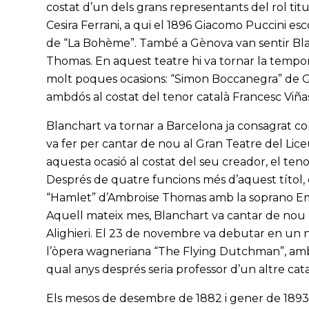
costat d’un dels grans representants del rol titul
Cesira Ferrani, a qui el 1896 Giacomo Puccini esc
de “La Bohème”. També a Gènova van sentir Blan
Thomas. En aquest teatre hi va tornar la tempo
molt poques ocasions: “Simon Boccanegra” de Giu
ambdós al costat del tenor català Francesc Viñas 
Blanchart va tornar a Barcelona ja consagrat 
va fer per cantar de nou al Gran Teatre del Liceu
aquesta ocasió al costat del seu creador, el ten
Després de quatre funcions més d’aquest títol, el
“Hamlet” d’Ambroise Thomas amb la soprano Emili
Aquell mateix mes, Blanchart va cantar de nou 
Alighieri. El 23 de novembre va debutar en un nou
l’òpera wagneriana “The Flying Dutchman”, amb l
qual anys després seria professor d’un altre catal
Els mesos de desembre de 1882 i gener de 1893,