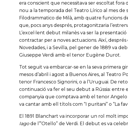
era conscient que necessitava ser escoltat fora d
nou a la temporada del Teatro Lírico al mes de se
Filodrammatico de Milà, amb quatre funcions de 
que, pocs anys després, protagonitzaria l’estr
L’excel·lent debut milanès va ser la presentació
contractar per a noves actuacions. Així, després
Novedades, i a Sevilla, pel gener de 1889 va d
Giuseppe Verdi amb el tenor Eugène Durot.
Tot seguit va embarcar-se en la seva primera gir
mesos d’abril i agost a Buenos Aires, al Teatro Po
tenor Francesco Signorini, o a l’Uruguai. De reto
continuació va fer el seu debut a Rússia: entre
companyia que comptava amb el tenor Angelo Ma
va cantar amb ell títols com “I puritani” o “La f
El 1891 Blanchart va incorporar un rol molt impor
Iago
de l’”Otello” de Verdi. El debut es va celeb