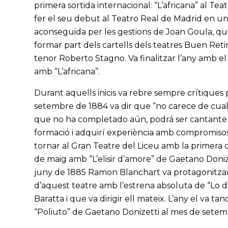
primera sortida internacional: “L’africana” al Te
fer el seu debut al Teatro Real de Madrid en u
aconseguida per les gestions de Joan Goula, que 
formar part dels cartells dels teatres Buen Reti
tenor Roberto Stagno. Va finalitzar l’any amb el
amb “L’africana”.
Durant aquells inicis va rebre sempre crítiques p
setembre de 1884 va dir que “no carece de cual
que no ha completado aún, podrá ser cantante 
formació i adquirí experiència amb compromisos 
tornar al Gran Teatre del Liceu amb la primera d
de maig amb “L’elisir d’amore” de Gaetano Donize
juny de 1885 Ramon Blanchart va protagonitzar l
d’aquest teatre amb l’estrena absoluta de “Lo d
Baratta i que va dirigir ell mateix. L’any el va 
“Poliuto” de Gaetano Donizetti al mes de setem