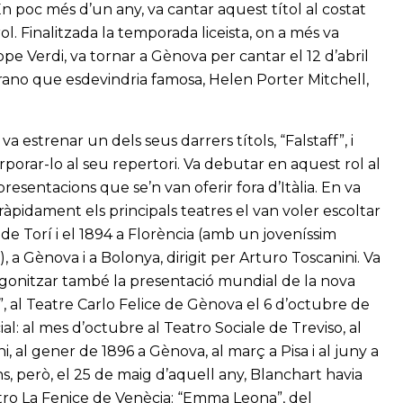
n poc més d’un any, va cantar aquest títol al costat
l. Finalitzada la temporada liceista, on a més va
pe Verdi, va tornar a Gènova per cantar el 12 d’abril
rano que esdevindria famosa, Helen Porter Mitchell,
a estrenar un dels seus darrers títols, “Falstaff”, i
rporar-lo al seu repertori. Va debutar en aquest rol al
esentacions que se’n van oferir fora d’Itàlia. En va
ràpidament els principals teatres el van voler escoltar
de Torí i el 1894 a Florència (amb un joveníssim
 a Gènova i a Bolonya, dirigit per Arturo Toscanini. Va
agonitzar també la presentació mundial de la nova
, al Teatre Carlo Felice de Gènova el 6 d’octubre de
cial: al mes d’octubre al Teatro Sociale de Treviso, al
, al gener de 1896 a Gènova, al març a Pisa i al juny a
s, però, el 25 de maig d’aquell any, Blanchart havia
ro La Fenice de Venècia: “Emma Leona”, del