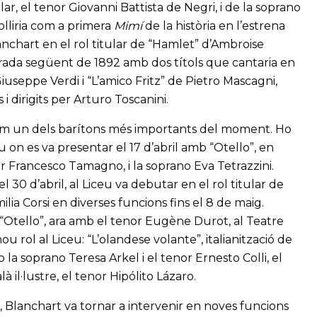
ar, el tenor Giovanni Battista de Negri, i de la soprano
olliria com a primera
Mimí
de la història en l’estrena
chart en el rol titular de “Hamlet” d’Ambroise
rada següent de 1892 amb dos títols que cantaria en
seppe Verdi i “L’amico Fritz” de Pietro Mascagni,
i dirigits per Arturo Toscanini.
com un dels barítons més importants del moment. Ho
 on es va presentar el 17 d’abril amb “Otello”, en
or Francesco Tamagno, i la soprano Eva Tetrazzini.
 30 d’abril, al Liceu va debutar en el rol titular de
a Corsi en diverses funcions fins el 8 de maig.
“Otello”, ara amb el tenor Eugène Durot, al Teatre
 rol al Liceu: “L’olandese volante”, italianització de
a soprano Teresa Arkel i el tenor Ernesto Colli, el
à il·lustre, el tenor Hipólito Lázaro.
 Blanchart va tornar a intervenir en noves funcions