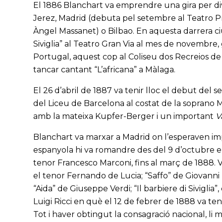
El 1886 Blanchart va emprendre una gira per div
Jerez, Madrid (debuta pel setembre al Teatro Pr
Àngel Massanet) o Bilbao. En aquesta darrera ci
Siviglia” al Teatro Gran Via al mes de novembre
Portugal, aquest cop al Coliseu dos Recreios de L
tancar cantant “L’africana” a Màlaga.
El 26 d’abril de 1887 va tenir lloc el debut del 
del Liceu de Barcelona al costat de la soprano Mi
amb la mateixa Kupfer-Berger i un important
V
Blanchart va marxar a Madrid on l’esperaven impo
espanyola hi va romandre des del 9 d’octubre en
tenor Francesco Marconi, fins al març de 1888. Va
el tenor Fernando de Lucia; “Saffo” de Giovanni P
“Aida” de Giuseppe Verdi; “Il barbiere di Siviglia
Luigi Ricci en què el 12 de febrer de 1888 va te
Tot i haver obtingut la consagració nacional, l