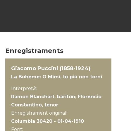
Enregistraments
Giacomo Puccini (1858-1924)
La Boheme: O Mimì, tu più non torni
Intèrpret/s:
Ramon Blanchart, baríton; Florencio
Constantino, tenor
Enregistrament original:
Columbia 30420 - 01-04-1910
Font: