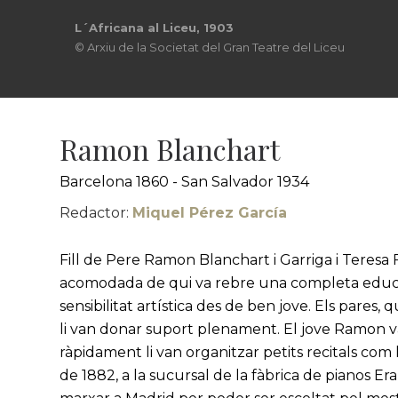
L´Africana al Liceu, 1903
© Arxiu de la Societat del Gran Teatre del Liceu
Ramon Blanchart
Barcelona 1860 - San Salvador 1934
Redactor:
Miquel Pérez García
Fill de Pere Ramon Blanchart i Garriga i Teresa F
acomodada de qui va rebre una completa educac
sensibilitat artística des de ben jove. Els pares,
li van donar suport plenament. El jove Ramon v
ràpidament li van organitzar petits recitals com
de 1882, a la sucursal de la fàbrica de pianos E