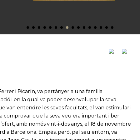
errer i Picarín, va pertànyer a una família
ió i en la qual va poder desenvolupar la seva
 que van entendre les seves facultats, el van estimular i
a comprovar que la seva veu era important i ben
 l’ofert, amb només vint-i-dos anys, el 18 de novembre
rard a Barcelona. Empès, però, pel seu entorn, va