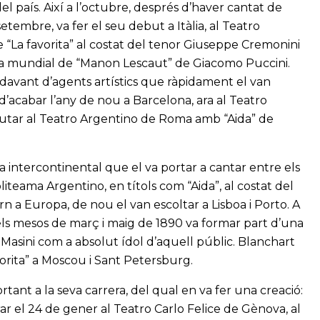
el país. Així a l’octubre, després d’haver cantat de
tembre, va fer el seu debut a Itàlia, al Teatro
“La favorita” al costat del tenor Giuseppe Cremonini
ena mundial de “Manon Lescaut” de Giacomo Puccini.
 davant d’agents artístics que ràpidament el van
 d’acabar l’any de nou a Barcelona, ara al Teatro
ebutar al Teatro Argentino de Roma amb “Aida” de
a intercontinental que el va portar a cantar entre els
liteama Argentino, en títols com “Aida”, al costat del
rn a Europa, de nou el van escoltar a Lisboa i Porto. A
 els mesos de març i maig de 1890 va formar part d’una
sini com a absolut ídol d’aquell públic. Blanchart
avorita” a Moscou i Sant Petersburg.
tant a la seva carrera, del qual en va fer una creació:
rar el 24 de gener al Teatro Carlo Felice de Gènova, al