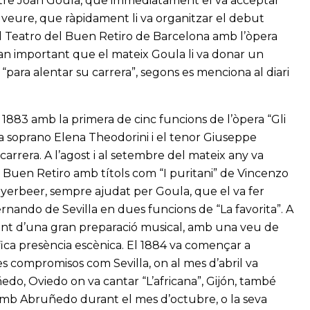
stre Joan Goula, que immediatament el va acceptar
a veure, que ràpidament li va organitzar el debut
al Teatro del Buen Retiro de Barcelona amb l’òpera
r tan important que el mateix Goula li va donar un
para alentar su carrera”, segons es menciona al diari
 1883 amb la primera de cinc funcions de l’òpera “Gli
a soprano Elena Theodorini i el tenor Giuseppe
ma carrera. A l’agost i al setembre del mateix any va
 Buen Retiro amb títols com “I puritani” de Vincenzo
 Meyerbeer, sempre ajudat per Goula, que el va fer
nando de Sevilla en dues funcions de “La favorita”. A
tant d’una gran preparació musical, amb una veu de
fica presència escènica. El 1884 va començar a
s compromisos com Sevilla, on al mes d’abril va
edo, Oviedo on va cantar “L’africana”, Gijón, també
 amb Abruñedo durant el mes d’octubre, o la seva