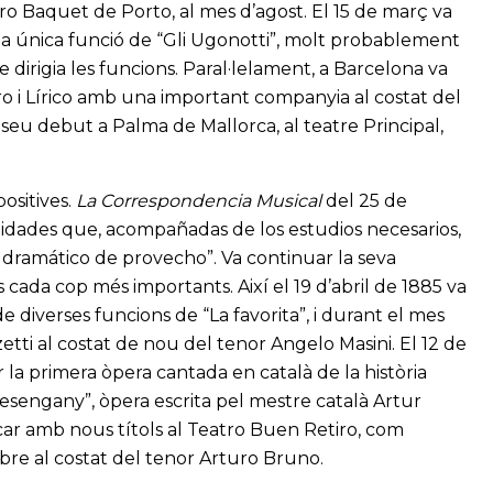
atro Baquet de Porto, al mes d’agost. El 15 de març va
na única funció de “Gli Ugonotti”, molt probablement
dirigia les funcions. Paral·lelament, a Barcelona va
ro i Lírico amb una important companyia al costat del
 seu debut a Palma de Mallorca, al teatre Principal,
ositives.
La Correspondencia Musical
del 25 de
idades que, acompañadas de los estudios necesarios,
dramático de provecho”. Va continuar la seva
cada cop més importants. Així el 19 d’abril de 1885 va
e diverses funcions de “La favorita”, i durant el mes
tti al costat de nou del tenor Angelo Masini. El 12 de
a primera òpera cantada en català de la història
esengany”, òpera escrita pel mestre català Artur
tancar amb nous títols al Teatro Buen Retiro, com
bre al costat del tenor Arturo Bruno.