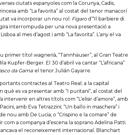
erses ciutats espanyoles com la Corunya, Cadis,
incesa amb “La favorita” al costat del tenor manacorí
utat va incorporar un nou rol:
Figaro
d’“Il barbiere di
, gira interrompuda per una nova presentació a
isboa al mes d’agost i amb “La favorita”. L’any el va
seu primer títol wagnerià, “Tannhäuser”, al Gran Teatre
la Kupfer-Berger. El 30 d’abril va cantar “L’africana”
asco da Gama
: el tenor Julián Gayarre.
rtants contractes al Teatro Real; a la capital
 què es va presentar amb “I puritani”, al costat del
 intervenir en altres títols com “L’elisir d’amore”, amb
acini, amb Eva Tetrazzini; “Un ballo in maschera” i
”, de nou amb De Lucia, o “Crispino e la comare” de
nir com a companya d’escena la soprano Adelina Patti.
i mancava el reconeixement internacional. Blanchart