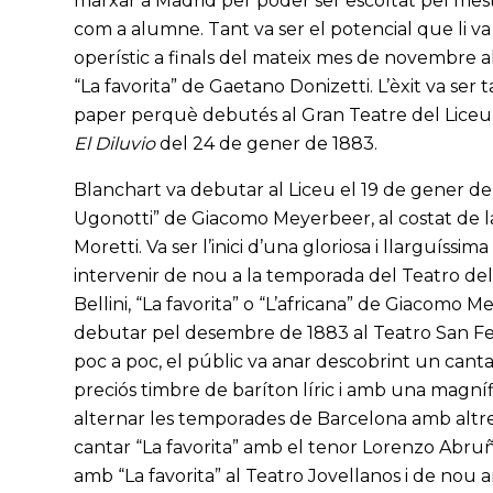
marxar a Madrid per poder ser escoltat pel me
com a alumne. Tant va ser el potencial que li v
operístic a finals del mateix mes de novembre 
“La favorita” de Gaetano Donizetti. L’èxit va se
paper perquè debutés al Gran Teatre del Liceu “
El Diluvio
del 24 de gener de 1883.
Blanchart va debutar al Liceu el 19 de gener de
Ugonotti” de Giacomo Meyerbeer, al costat de l
Moretti. Va ser l’inici d’una gloriosa i llarguíssi
intervenir de nou a la temporada del Teatro del
Bellini, “La favorita” o “L’africana” de Giacomo
debutar pel desembre de 1883 al Teatro San Fer
poc a poc, el públic va anar descobrint un can
preciós timbre de baríton líric i amb una magní
alternar les temporades de Barcelona amb altre
cantar “La favorita” amb el tenor Lorenzo Abruñ
amb “La favorita” al Teatro Jovellanos i de nou