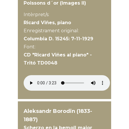
Poissons d´or (Images II)
Intèrpret/s:
Ricard Viñes, piano
Enregistrament original:
Columbia D. 15245: 7-11-1929
Font:
CD "Ricard Viñes al piano" -
Tritó TD0048
Aleksandr Borodin (1833-
1887)
Scherzo en la bemoll major