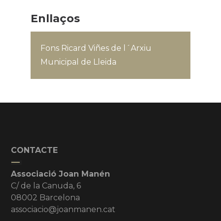
Enllaços
Fons Ricard Viñes de l´Arxiu
Municipal de Lleida
CONTACTE
Associació Joan Manén
C/ de la Canuda, 6
08002 Barcelona
associacio@joanmanen.cat