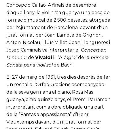
Concepció Callao. A finals de desembre
d'aquell any, la violinista guanya una beca de
formació musical de 2.500 pessetes, atorgada
per l'Ajuntament de Barcelona: davant d'un
jurat format per Joan Lamote de Grignon,
Antoni Nicolau, Lluís Millet, Joan Llongueres i
Josep Caminals va interpretar el C
oncert en
la menor
de
Vivaldi
i l'”A
dagio”
de la
primera
Sonata per a violí sol
de Bach.
El 27 de maig de 1931, tres dies després de fer
un recital a l'Orfeó Gracienc acompanyada
de la seva germana al piano, Rosa Mas
guanya, amb quinze anys, el Premi Parramon
interpretant com a obra obligada una part
de la “Fantasia appassionata” d’Henri
Vieuxtemps davant d'un jurat format per