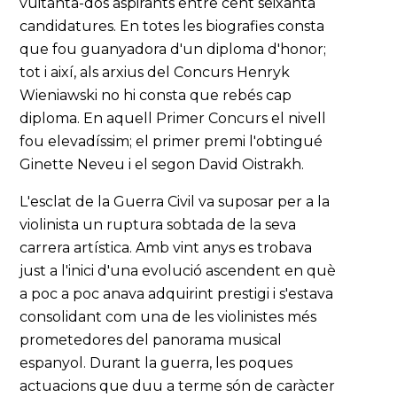
vuitanta-dos aspirants entre cent seixanta
candidatures. En totes les biografies consta
que fou guanyadora d'un diploma d'honor;
tot i així, als arxius del Concurs Henryk
Wieniawski no hi consta que rebés cap
diploma. En aquell Primer Concurs el nivell
fou elevadíssim; el primer premi l'obtingué
Ginette Neveu i el segon David Oistrakh.
L'esclat de la Guerra Civil va suposar per a la
violinista un ruptura sobtada de la seva
carrera artística. Amb vint anys es trobava
just a l'inici d'una evolució ascendent en què
a poc a poc anava adquirint prestigi i s'estava
consolidant com una de les violinistes més
prometedores del panorama musical
espanyol. Durant la guerra, les poques
actuacions que duu a terme són de caràcter