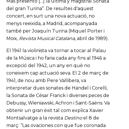
Mas presentó […] la última y magistral Sonata
del gran Turina”. De resultes d'aquest
concert, en surt una nova actuació, no
menys reeixida, a Madrid, acompanyada
també per Joaquín Turina (Miquel Porter i
Moix,
Revista Musical Catalana
, abril de 1989).
El 1941 la violinista va tornar a tocar al Palau
de la Música i ho faria cada any fins al 1946 a
excepció del 1942, un any en què no
coneixem cap actuació seva. El 2 de març de
1941, de nou amb Pere Vallibera, va
interpretar dues sonates de Händel i Corelli,
la Sonata de César Franck i diverses peces de
Debussy, Wieniawski, Achron i Saint-Saëns. Va
obtenir un gran èxit tal com explica Xavier
Montsalvatge a la revista
Destino
el 8 de
març: “Las ovaciones con que fue coronada