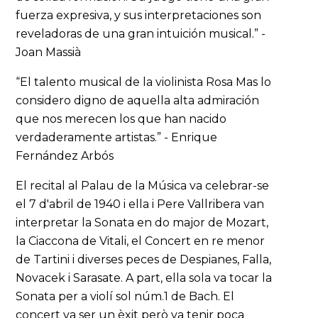
fuerza expresiva, y sus interpretaciones son
reveladoras de una gran intuición musical.” -
Joan Massià
“El talento musical de la violinista Rosa Mas lo
considero digno de aquella alta admiración
que nos merecen los que han nacido
verdaderamente artistas.” - Enrique
Fernández Arbós
El recital al Palau de la Música va celebrar-se
el 7 d'abril de 1940 i ella i Pere Vallribera van
interpretar la Sonata en do major de Mozart,
la Ciaccona de Vitali, el Concert en re menor
de Tartini i diverses peces de Despianes, Falla,
Novacek i Sarasate. A part, ella sola va tocar la
Sonata per a violí sol núm.1 de Bach. El
concert va ser un èxit però va tenir poca