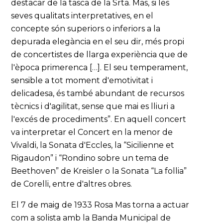
destacar de la tasca de la Srta. Mas, si les
seves qualitats interpretatives, en el
concepte són superiors o inferiors a la
depurada elegància en el seu dir, més propi
de concertistes de llarga experiència que de
l'època primerenca […]. El seu temperament,
sensible a tot moment d'emotivitat i
delicadesa, és també abundant de recursos
tècnics i d'agilitat, sense que mai es lliuri a
l'excés de procediments”. En aquell concert
va interpretar el Concert en la menor de
Vivaldi, la Sonata d'Eccles, la “Sicilienne et
Rigaudon” i “Rondino sobre un tema de
Beethoven” de Kreisler o la Sonata “La follia”
de Corelli, entre d'altres obres.
El 7 de maig de 1933 Rosa Mas torna a actuar
com a solista amb la Banda Municipal de