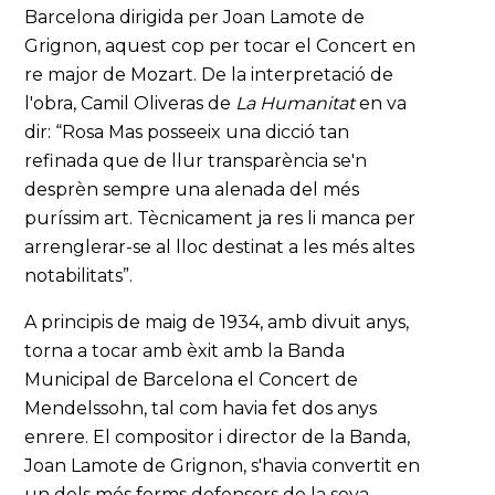
Barcelona dirigida per Joan Lamote de
Grignon, aquest cop per tocar el Concert en
re major de Mozart. De la interpretació de
l'obra, Camil Oliveras de
La Humanitat
en va
dir: “Rosa Mas posseeix una dicció tan
refinada que de llur transparència se'n
desprèn sempre una alenada del més
puríssim art. Tècnicament ja res li manca per
arrenglerar-se al lloc destinat a les més altes
notabilitats”.
A principis de maig de 1934, amb divuit anys,
torna a tocar amb èxit amb la Banda
Municipal de Barcelona el Concert de
Mendelssohn, tal com havia fet dos anys
enrere. El compositor i director de la Banda,
Joan Lamote de Grignon, s'havia convertit en
un dels més ferms defensors de la seva