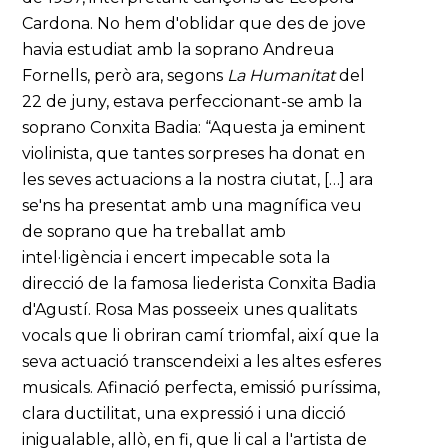
Cardona. No hem d'oblidar que des de jove
havia estudiat amb la soprano Andreua
Fornells, però ara, segons
La Humanitat
del
22 de juny, estava perfeccionant-se amb la
soprano Conxita Badia: “Aquesta ja eminent
violinista, que tantes sorpreses ha donat en
les seves actuacions a la nostra ciutat, […] ara
se'ns ha presentat amb una magnífica veu
de soprano que ha treballat amb
intel·ligència i encert impecable sota la
direcció de la famosa liederista Conxita Badia
d'Agustí. Rosa Mas posseeix unes qualitats
vocals que li obriran camí triomfal, així que la
seva actuació transcendeixi a les altes esferes
musicals. Afinació perfecta, emissió puríssima,
clara ductilitat, una expressió i una dicció
inigualable, allò, en fi, que li cal a l'artista de