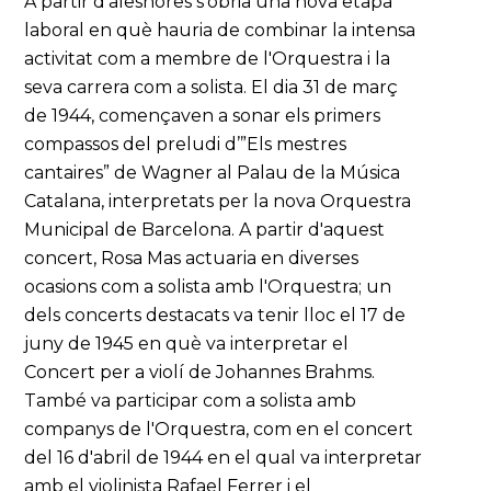
A partir d'aleshores s'obria una nova etapa
laboral en què hauria de combinar la intensa
activitat com a membre de l'Orquestra i la
seva carrera com a solista. El dia 31 de març
de 1944, començaven a sonar els primers
compassos del preludi d’”Els mestres
cantaires” de Wagner al Palau de la Música
Catalana, interpretats per la nova Orquestra
Municipal de Barcelona. A partir d'aquest
concert, Rosa Mas actuaria en diverses
ocasions com a solista amb l'Orquestra; un
dels concerts destacats va tenir lloc el 17 de
juny de 1945 en què va interpretar el
Concert per a violí de Johannes Brahms.
També va participar com a solista amb
companys de l'Orquestra, com en el concert
del 16 d'abril de 1944 en el qual va interpretar
amb el violinista Rafael Ferrer i el