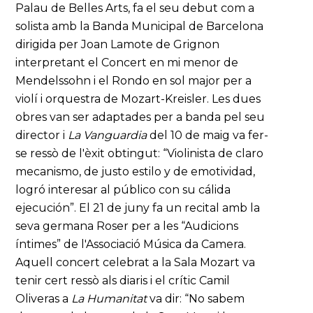
Palau de Belles Arts, fa el seu debut com a
solista amb la Banda Municipal de Barcelona
dirigida per Joan Lamote de Grignon
interpretant el Concert en mi menor de
Mendelssohn i el Rondo en sol major per a
violí i orquestra de Mozart-Kreisler. Les dues
obres van ser adaptades per a banda pel seu
director i
La Vanguardia
del 10 de maig va fer-
se ressò de l'èxit obtingut: “Violinista de claro
mecanismo, de justo estilo y de emotividad,
logró interesar al público con su cálida
ejecución”. El 21 de juny fa un recital amb la
seva germana Roser per a les “Audicions
íntimes” de l'Associació Música da Camera.
Aquell concert celebrat a la Sala Mozart va
tenir cert ressò als diaris i el crític Camil
Oliveras a
La Humanitat
va dir: “No sabem