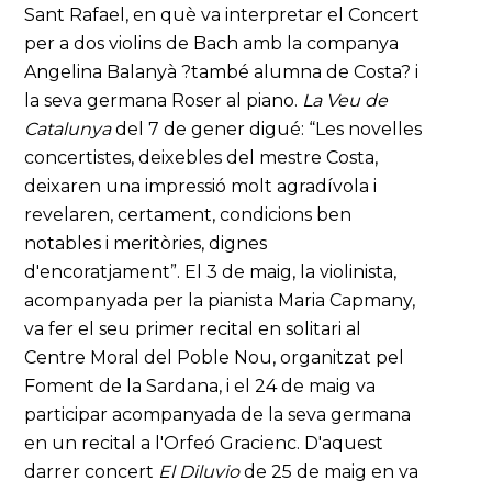
Sant Rafael, en què va interpretar el Concert
per a dos violins de Bach amb la companya
Angelina Balanyà ?també alumna de Costa? i
la seva germana Roser al piano.
La Veu de
Catalunya
del 7 de gener digué: “Les novelles
concertistes, deixebles del mestre Costa,
deixaren una impressió molt agradívola i
revelaren, certament, condicions ben
notables i meritòries, dignes
d'encoratjament”. El 3 de maig, la violinista,
acompanyada per la pianista Maria Capmany,
va fer el seu primer recital en solitari al
Centre Moral del Poble Nou, organitzat pel
Foment de la Sardana, i el 24 de maig va
participar acompanyada de la seva germana
en un recital a l'Orfeó Gracienc. D'aquest
darrer concert
El Diluvio
de 25 de maig en va