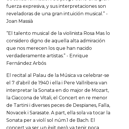
fuerza expresiva, y sus interpretaciones son
reveladoras de una gran intuición musical.” -
Joan Massià
“El talento musical de la violinista Rosa Mas lo
considero digno de aquella alta admiración
que nos merecen los que han nacido
verdaderamente artistas.” - Enrique
Fernández Arbós
El recital al Palau de la Música va celebrar-se
el 7 d'abril de 1940 i ella i Pere Vallribera van
interpretar la Sonata en do major de Mozart,
la Ciaccona de Vitali, el Concert en re menor
de Tartini i diverses peces de Despianes, Falla,
Novacek i Sarasate. A part, ella sola va tocar la
Sonata per a violí sol núm.1 de Bach. El
concert va ser un èxit però va tenir poca