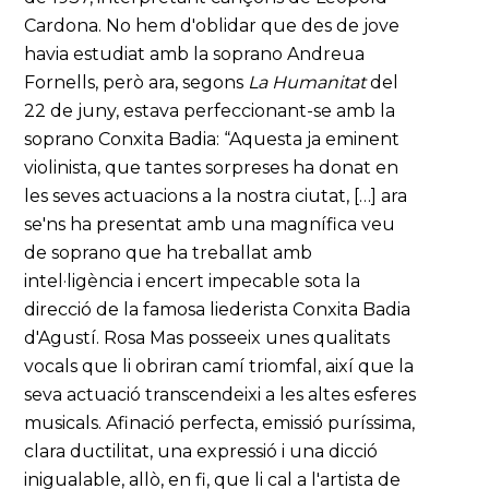
Cardona. No hem d'oblidar que des de jove
havia estudiat amb la soprano Andreua
Fornells, però ara, segons
La Humanitat
del
22 de juny, estava perfeccionant-se amb la
soprano Conxita Badia: “Aquesta ja eminent
violinista, que tantes sorpreses ha donat en
les seves actuacions a la nostra ciutat, […] ara
se'ns ha presentat amb una magnífica veu
de soprano que ha treballat amb
intel·ligència i encert impecable sota la
direcció de la famosa liederista Conxita Badia
d'Agustí. Rosa Mas posseeix unes qualitats
vocals que li obriran camí triomfal, així que la
seva actuació transcendeixi a les altes esferes
musicals. Afinació perfecta, emissió puríssima,
clara ductilitat, una expressió i una dicció
inigualable, allò, en fi, que li cal a l'artista de