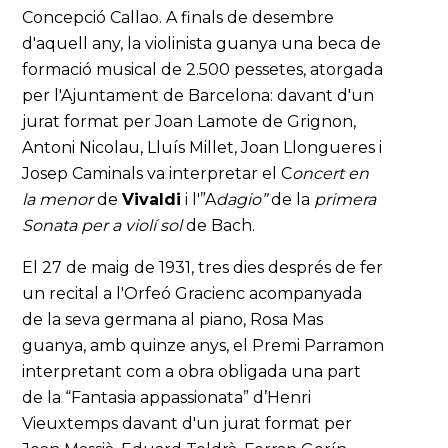
Concepció Callao. A finals de desembre
d'aquell any, la violinista guanya una beca de
formació musical de 2.500 pessetes, atorgada
per l'Ajuntament de Barcelona: davant d'un
jurat format per Joan Lamote de Grignon,
Antoni Nicolau, Lluís Millet, Joan Llongueres i
Josep Caminals va interpretar el C
oncert en
la menor
de
Vivaldi
i l'”A
dagio”
de la
primera
Sonata per a violí sol
de Bach.
El 27 de maig de 1931, tres dies després de fer
un recital a l'Orfeó Gracienc acompanyada
de la seva germana al piano, Rosa Mas
guanya, amb quinze anys, el Premi Parramon
interpretant com a obra obligada una part
de la “Fantasia appassionata” d’Henri
Vieuxtemps davant d'un jurat format per