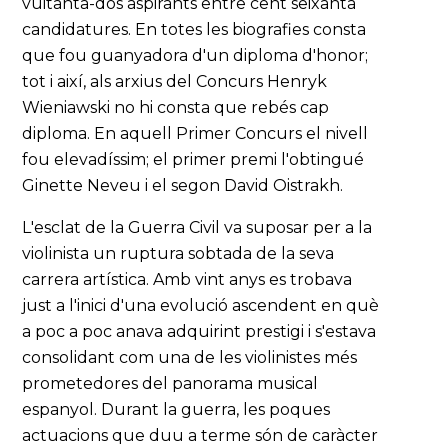
vuitanta-dos aspirants entre cent seixanta
candidatures. En totes les biografies consta
que fou guanyadora d'un diploma d'honor;
tot i així, als arxius del Concurs Henryk
Wieniawski no hi consta que rebés cap
diploma. En aquell Primer Concurs el nivell
fou elevadíssim; el primer premi l'obtingué
Ginette Neveu i el segon David Oistrakh.
L'esclat de la Guerra Civil va suposar per a la
violinista un ruptura sobtada de la seva
carrera artística. Amb vint anys es trobava
just a l'inici d'una evolució ascendent en què
a poc a poc anava adquirint prestigi i s'estava
consolidant com una de les violinistes més
prometedores del panorama musical
espanyol. Durant la guerra, les poques
actuacions que duu a terme són de caràcter