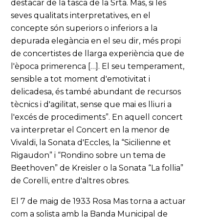
destacar de la tasca de la Srta. Mas, si les
seves qualitats interpretatives, en el
concepte són superiors o inferiors a la
depurada elegància en el seu dir, més propi
de concertistes de llarga experiència que de
l'època primerenca […]. El seu temperament,
sensible a tot moment d'emotivitat i
delicadesa, és també abundant de recursos
tècnics i d'agilitat, sense que mai es lliuri a
l'excés de procediments”. En aquell concert
va interpretar el Concert en la menor de
Vivaldi, la Sonata d'Eccles, la “Sicilienne et
Rigaudon” i “Rondino sobre un tema de
Beethoven” de Kreisler o la Sonata “La follia”
de Corelli, entre d'altres obres.
El 7 de maig de 1933 Rosa Mas torna a actuar
com a solista amb la Banda Municipal de