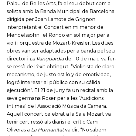
Palau de Belles Arts, fa el seu debut com a
solista amb la Banda Municipal de Barcelona
dirigida per Joan Lamote de Grignon
interpretant el Concert en mi menor de
Mendelssohn i el Rondo en sol major per a
violí i orquestra de Mozart-Kreisler. Les dues
obres van ser adaptades per a banda pel seu
director i
La Vanguardia
del 10 de maig va fer-
se ressò de l'èxit obtingut: “Violinista de claro
mecanismo, de justo estilo y de emotividad,
logró interesar al público con su cálida
ejecución”. El 21 de juny fa un recital amb la
seva germana Roser per a les “Audicions
íntimes” de l'Associació Música da Camera.
Aquell concert celebrat a la Sala Mozart va
tenir cert ressò als diaris i el crític Camil
Oliveras a
La Humanitat
va dir: “No sabem