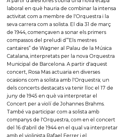
A partir d'aleshores s'obria una nova etapa
laboral en què hauria de combinar la intensa
activitat com a membre de l'Orquestra i la
seva carrera com a solista. El dia 31 de març
de 1944, començaven a sonar els primers
compassos del preludi d’”Els mestres
cantaires” de Wagner al Palau de la Música
Catalana, interpretats per la nova Orquestra
Municipal de Barcelona. A partir d'aquest
concert, Rosa Mas actuaria en diverses
ocasions com a solista amb l'Orquestra; un
dels concerts destacats va tenir lloc el 17 de
juny de 1945 en què va interpretar el
Concert per a violí de Johannes Brahms.
També va participar com a solista amb
companys de l'Orquestra, com en el concert
del 16 d'abril de 1944 en el qual va interpretar
amb el violinista Rafael Ferrer i el