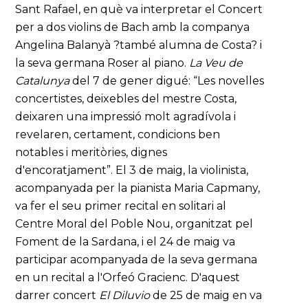
Sant Rafael, en què va interpretar el Concert
per a dos violins de Bach amb la companya
Angelina Balanyà ?també alumna de Costa? i
la seva germana Roser al piano.
La Veu de
Catalunya
del 7 de gener digué: “Les novelles
concertistes, deixebles del mestre Costa,
deixaren una impressió molt agradívola i
revelaren, certament, condicions ben
notables i meritòries, dignes
d'encoratjament”. El 3 de maig, la violinista,
acompanyada per la pianista Maria Capmany,
va fer el seu primer recital en solitari al
Centre Moral del Poble Nou, organitzat pel
Foment de la Sardana, i el 24 de maig va
participar acompanyada de la seva germana
en un recital a l'Orfeó Gracienc. D'aquest
darrer concert
El Diluvio
de 25 de maig en va