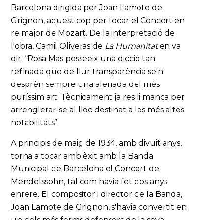
Barcelona dirigida per Joan Lamote de
Grignon, aquest cop per tocar el Concert en
re major de Mozart. De la interpretació de
l'obra, Camil Oliveras de
La Humanitat
en va
dir: “Rosa Mas posseeix una dicció tan
refinada que de llur transparència se'n
desprèn sempre una alenada del més
puríssim art. Tècnicament ja res li manca per
arrenglerar-se al lloc destinat a les més altes
notabilitats”.
A principis de maig de 1934, amb divuit anys,
torna a tocar amb èxit amb la Banda
Municipal de Barcelona el Concert de
Mendelssohn, tal com havia fet dos anys
enrere. El compositor i director de la Banda,
Joan Lamote de Grignon, s'havia convertit en
un dels més ferms defensors de la seva