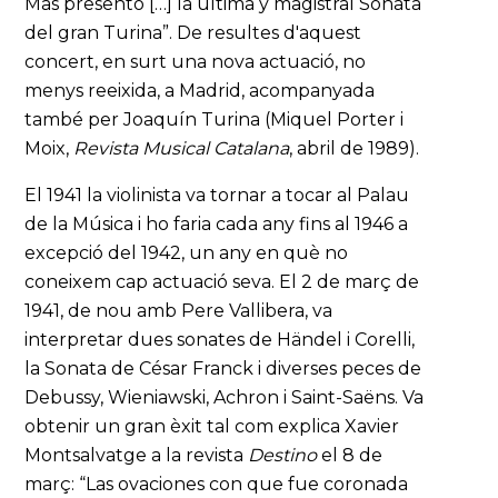
Mas presentó […] la última y magistral Sonata
del gran Turina”. De resultes d'aquest
concert, en surt una nova actuació, no
menys reeixida, a Madrid, acompanyada
també per Joaquín Turina (Miquel Porter i
Moix,
Revista Musical Catalana
, abril de 1989).
El 1941 la violinista va tornar a tocar al Palau
de la Música i ho faria cada any fins al 1946 a
excepció del 1942, un any en què no
coneixem cap actuació seva. El 2 de març de
1941, de nou amb Pere Vallibera, va
interpretar dues sonates de Händel i Corelli,
la Sonata de César Franck i diverses peces de
Debussy, Wieniawski, Achron i Saint-Saëns. Va
obtenir un gran èxit tal com explica Xavier
Montsalvatge a la revista
Destino
el 8 de
març: “Las ovaciones con que fue coronada