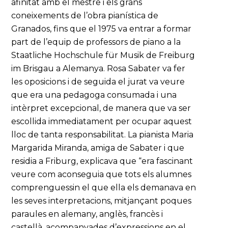
afinitat amb el mestre i els grans
coneixements de l’obra pianística de
Granados, fins que el 1975 va entrar a formar
part de l’equip de professors de piano a la
Staatliche Hochschule für Musik de Freiburg
im Brisgau a Alemanya. Rosa Sabater va fer
les oposicions i de seguida el jurat va veure
que era una pedagoga consumada i una
intèrpret excepcional, de manera que va ser
escollida immediatament per ocupar aquest
lloc de tanta responsabilitat. La pianista Maria
Margarida Miranda, amiga de Sabater i que
residia a Friburg, explicava que “era fascinant
veure com aconseguia que tots els alumnes
comprenguessin el que ella els demanava en
les seves interpretacions, mitjançant poques
paraules en alemany, anglès, francès i
castellà, acompanyades d’expressions en el