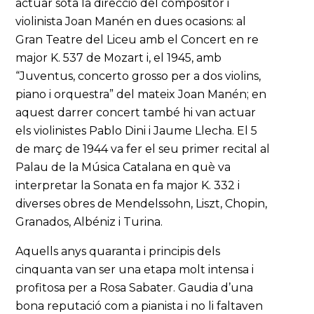
actuar sota la direcció del compositor i
violinista Joan Manén en dues ocasions: al
Gran Teatre del Liceu amb el Concert en re
major K. 537 de Mozart i, el 1945, amb
“Juventus, concerto grosso per a dos violins,
piano i orquestra” del mateix Joan Manén; en
aquest darrer concert també hi van actuar
els violinistes Pablo Dini i Jaume Llecha. El 5
de març de 1944 va fer el seu primer recital al
Palau de la Música Catalana en què va
interpretar la Sonata en fa major K. 332 i
diverses obres de Mendelssohn, Liszt, Chopin,
Granados, Albéniz i Turina.
Aquells anys quaranta i principis dels
cinquanta van ser una etapa molt intensa i
profitosa per a Rosa Sabater. Gaudia d’una
bona reputació com a pianista i no li faltaven