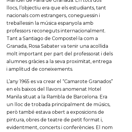
Manuel de Falla de Granada. En tots dos
llocs, l’objectiu era que els estudiants, tant
nacionals com estrangers, coneguessin i
treballessin la música espanyola amb
professors reconeguts internacionalment.
Tant a Santiago de Compostel·la com a
Granada, Rosa Sabater va tenir una acollida
molt important per part del professorat i dels
alumnes gràcies a la seva proximitat, entrega
i amplitud de coneixements.
L’any 1965 es va crear el “Camarote Granados”
en els baixos del llavors anomenat Hotel
Manila situat a la Rambla de Barcelona. Era
un lloc de trobada principalment de músics,
però també estava obert a exposicions de
pintura, obres de teatre de petit format i,
evidentment, concerts i conferències. El nom