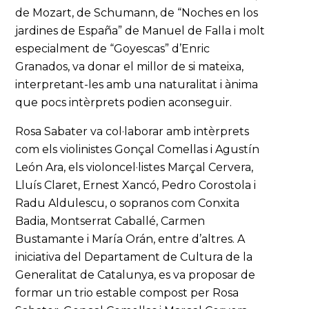
de Mozart, de Schumann, de “Noches en los
jardines de España” de Manuel de Falla i molt
especialment de “Goyescas” d’Enric
Granados, va donar el millor de si mateixa,
interpretant-les amb una naturalitat i ànima
que pocs intèrprets podien aconseguir.
Rosa Sabater va col·laborar amb intèrprets
com els violinistes Gonçal Comellas i Agustín
León Ara, els violoncel·listes Marçal Cervera,
Lluís Claret, Ernest Xancó, Pedro Corostola i
Radu Aldulescu, o sopranos com Conxita
Badia, Montserrat Caballé, Carmen
Bustamante i María Orán, entre d’altres. A
iniciativa del Departament de Cultura de la
Generalitat de Catalunya, es va proposar de
formar un trio estable compost per Rosa