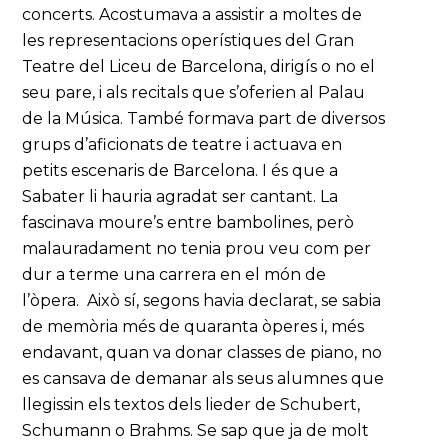
concerts. Acostumava a assistir a moltes de
les representacions operístiques del Gran
Teatre del Liceu de Barcelona, dirigís o no el
seu pare, i als recitals que s’oferien al Palau
de la Música. També formava part de diversos
grups d’aficionats de teatre i actuava en
petits escenaris de Barcelona. I és que a
Sabater li hauria agradat ser cantant. La
fascinava moure’s entre bambolines, però
malauradament no tenia prou veu com per
dur a terme una carrera en el món de
l’òpera. Això sí, segons havia declarat, se sabia
de memòria més de quaranta òperes i, més
endavant, quan va donar classes de piano, no
es cansava de demanar als seus alumnes que
llegissin els textos dels lieder de Schubert,
Schumann o Brahms. Se sap que ja de molt