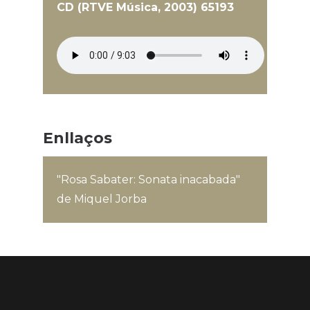
CD (RTVE Música, 2003) 65193
Enllaços
"Rosa Sabater: Sonata inacabada"
de Miquel Jorba