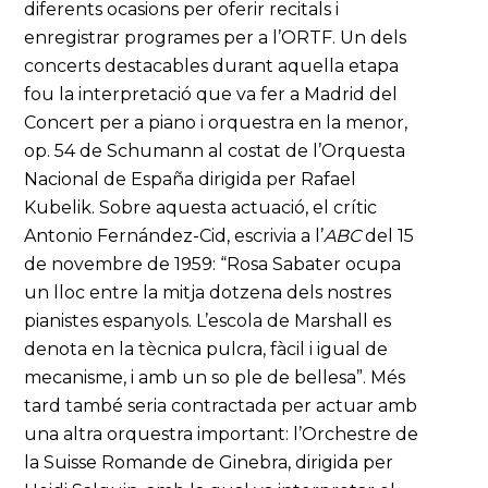
diferents ocasions per oferir recitals i
enregistrar programes per a l’ORTF. Un dels
concerts destacables durant aquella etapa
fou la interpretació que va fer a Madrid del
Concert per a piano i orquestra en la menor,
op. 54 de Schumann al costat de l’Orquesta
Nacional de España dirigida per Rafael
Kubelik. Sobre aquesta actuació, el crític
Antonio Fernández-Cid, escrivia a l’
ABC
del 15
de novembre de 1959: “Rosa Sabater ocupa
un lloc entre la mitja dotzena dels nostres
pianistes espanyols. L’escola de Marshall es
denota en la tècnica pulcra, fàcil i igual de
mecanisme, i amb un so ple de bellesa”. Més
tard també seria contractada per actuar amb
una altra orquestra important: l’Orchestre de
la Suisse Romande de Ginebra, dirigida per