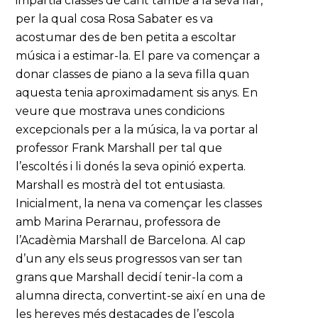
impartia classes de cant també a la seva llar,
per la qual cosa Rosa Sabater es va
acostumar des de ben petita a escoltar
música i a estimar-la. El pare va començar a
donar classes de piano a la seva filla quan
aquesta tenia aproximadament sis anys. En
veure que mostrava unes condicions
excepcionals per a la música, la va portar al
professor Frank Marshall per tal que
l’escoltés i li donés la seva opinió experta.
Marshall es mostrà del tot entusiasta.
Inicialment, la nena va començar les classes
amb Marina Perarnau, professora de
l’Acadèmia Marshall de Barcelona. Al cap
d’un any els seus progressos van ser tan
grans que Marshall decidí tenir-la com a
alumna directa, convertint-se així en una de
les hereves més destacades de l’escola