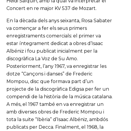
Heidi Salquin, amb la qual va interpretar el
Concert en re major KV 537 de Mozart.
En la dècada dels anys seixanta, Rosa Sabater
va començar a fer els seus primers
enregistraments comercials: el primer va
estar íntegrament dedicat a obres d’Isaac
Albéniz i fou publicat inicialment per la
discogràfica La Voz de Su Amo.
Posteriorment, l’any 1967, va enregistrar les
dotze “Cançons i danses” de Frederic
Mompou, disc que formava part d’un
projecte de la discogràfica Edigsa per fer un
compendi de la història de la música catalana.
A més, el 1967 també en va enregistrar un
amb diverses obres de Frederic Mompou i
tota la suite “Ibèria” d’Isaac Albéniz, ambdós
publicats per Decca. Finalment, el 1968, la