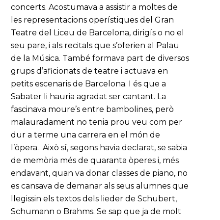
concerts. Acostumava a assistir a moltes de
les representacions operístiques del Gran
Teatre del Liceu de Barcelona, dirigís o no el
seu pare, i als recitals que s’oferien al Palau
de la Música. També formava part de diversos
grups d’aficionats de teatre i actuava en
petits escenaris de Barcelona. I és que a
Sabater li hauria agradat ser cantant. La
fascinava moure’s entre bambolines, però
malauradament no tenia prou veu com per
dur a terme una carrera en el món de
l’òpera. Això sí, segons havia declarat, se sabia
de memòria més de quaranta òperes i, més
endavant, quan va donar classes de piano, no
es cansava de demanar als seus alumnes que
llegissin els textos dels lieder de Schubert,
Schumann o Brahms. Se sap que ja de molt