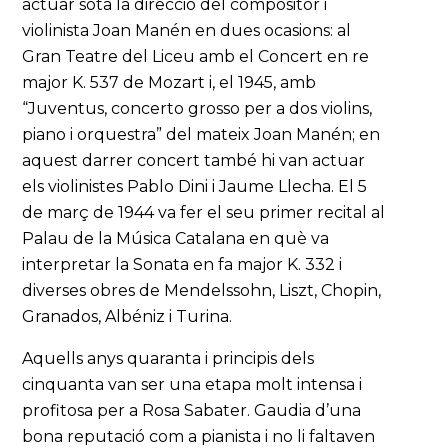
actuar sota la direcció del compositor i
violinista Joan Manén en dues ocasions: al
Gran Teatre del Liceu amb el Concert en re
major K. 537 de Mozart i, el 1945, amb
“Juventus, concerto grosso per a dos violins,
piano i orquestra” del mateix Joan Manén; en
aquest darrer concert també hi van actuar
els violinistes Pablo Dini i Jaume Llecha. El 5
de març de 1944 va fer el seu primer recital al
Palau de la Música Catalana en què va
interpretar la Sonata en fa major K. 332 i
diverses obres de Mendelssohn, Liszt, Chopin,
Granados, Albéniz i Turina.
Aquells anys quaranta i principis dels
cinquanta van ser una etapa molt intensa i
profitosa per a Rosa Sabater. Gaudia d’una
bona reputació com a pianista i no li faltaven