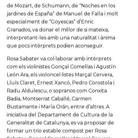
de Mozart, de Schumann, de “Noches en los
jardines de España” de Manuel de Falla i molt
especialment de “Goyescas” d’Enric
Granados, va donar el millor de si mateixa,
interpretant-les amb una naturalitat i ànima
que pocs intèrprets podien aconseguir.
Rosa Sabater va col·laborar amb intèrprets
com els violinistes Gonçal Comellas i Agustín
León Ara, els violoncel·listes Marçal Cervera,
Lluís Claret, Ernest Xancó, Pedro Corostola i
Radu Aldulescu, o sopranos com Conxita
Badia, Montserrat Caballé, Carmen
Bustamante i María Orán, entre d’altres. A
iniciativa del Departament de Cultura de la
Generalitat de Catalunya, es va proposar de
formar un trio estable compost per Rosa