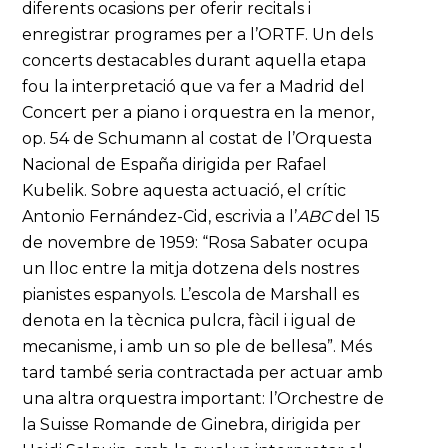
diferents ocasions per oferir recitals i
enregistrar programes per a l’ORTF. Un dels
concerts destacables durant aquella etapa
fou la interpretació que va fer a Madrid del
Concert per a piano i orquestra en la menor,
op. 54 de Schumann al costat de l’Orquesta
Nacional de España dirigida per Rafael
Kubelik. Sobre aquesta actuació, el crític
Antonio Fernández-Cid, escrivia a l’
ABC
del 15
de novembre de 1959: “Rosa Sabater ocupa
un lloc entre la mitja dotzena dels nostres
pianistes espanyols. L’escola de Marshall es
denota en la tècnica pulcra, fàcil i igual de
mecanisme, i amb un so ple de bellesa”. Més
tard també seria contractada per actuar amb
una altra orquestra important: l’Orchestre de
la Suisse Romande de Ginebra, dirigida per