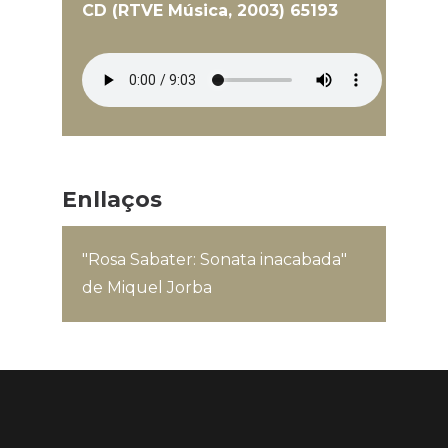
CD (RTVE Música, 2003) 65193
Enllaços
"Rosa Sabater: Sonata inacabada"
de Miquel Jorba