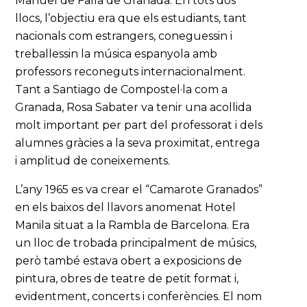
Manuel de Falla de Granada. En tots dos
llocs, l’objectiu era que els estudiants, tant
nacionals com estrangers, coneguessin i
treballessin la música espanyola amb
professors reconeguts internacionalment.
Tant a Santiago de Compostel·la com a
Granada, Rosa Sabater va tenir una acollida
molt important per part del professorat i dels
alumnes gràcies a la seva proximitat, entrega
i amplitud de coneixements.
L’any 1965 es va crear el “Camarote Granados”
en els baixos del llavors anomenat Hotel
Manila situat a la Rambla de Barcelona. Era
un lloc de trobada principalment de músics,
però també estava obert a exposicions de
pintura, obres de teatre de petit format i,
evidentment, concerts i conferències. El nom