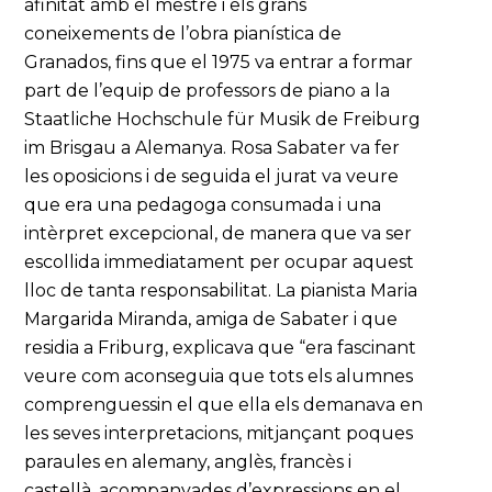
afinitat amb el mestre i els grans
coneixements de l’obra pianística de
Granados, fins que el 1975 va entrar a formar
part de l’equip de professors de piano a la
Staatliche Hochschule für Musik de Freiburg
im Brisgau a Alemanya. Rosa Sabater va fer
les oposicions i de seguida el jurat va veure
que era una pedagoga consumada i una
intèrpret excepcional, de manera que va ser
escollida immediatament per ocupar aquest
lloc de tanta responsabilitat. La pianista Maria
Margarida Miranda, amiga de Sabater i que
residia a Friburg, explicava que “era fascinant
veure com aconseguia que tots els alumnes
comprenguessin el que ella els demanava en
les seves interpretacions, mitjançant poques
paraules en alemany, anglès, francès i
castellà, acompanyades d’expressions en el