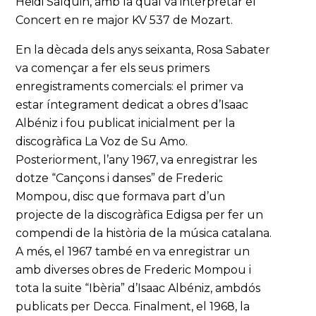
Heidi Salquin, amb la qual va interpretar el
Concert en re major KV 537 de Mozart.
En la dècada dels anys seixanta, Rosa Sabater
va començar a fer els seus primers
enregistraments comercials: el primer va
estar íntegrament dedicat a obres d’Isaac
Albéniz i fou publicat inicialment per la
discogràfica La Voz de Su Amo.
Posteriorment, l’any 1967, va enregistrar les
dotze “Cançons i danses” de Frederic
Mompou, disc que formava part d’un
projecte de la discogràfica Edigsa per fer un
compendi de la història de la música catalana.
A més, el 1967 també en va enregistrar un
amb diverses obres de Frederic Mompou i
tota la suite “Ibèria” d’Isaac Albéniz, ambdós
publicats per Decca. Finalment, el 1968, la