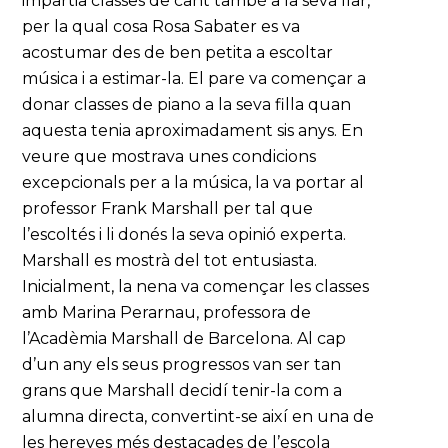
impartia classes de cant també a la seva llar,
per la qual cosa Rosa Sabater es va
acostumar des de ben petita a escoltar
música i a estimar-la. El pare va començar a
donar classes de piano a la seva filla quan
aquesta tenia aproximadament sis anys. En
veure que mostrava unes condicions
excepcionals per a la música, la va portar al
professor Frank Marshall per tal que
l’escoltés i li donés la seva opinió experta.
Marshall es mostrà del tot entusiasta.
Inicialment, la nena va començar les classes
amb Marina Perarnau, professora de
l’Acadèmia Marshall de Barcelona. Al cap
d’un any els seus progressos van ser tan
grans que Marshall decidí tenir-la com a
alumna directa, convertint-se així en una de
les hereves més destacades de l’escola