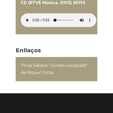
CD (RTVE Música, 2003) 65193
Enllaços
"Rosa Sabater: Sonata inacabada"
de Miquel Jorba