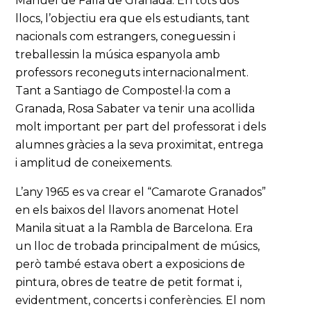
Manuel de Falla de Granada. En tots dos
llocs, l’objectiu era que els estudiants, tant
nacionals com estrangers, coneguessin i
treballessin la música espanyola amb
professors reconeguts internacionalment.
Tant a Santiago de Compostel·la com a
Granada, Rosa Sabater va tenir una acollida
molt important per part del professorat i dels
alumnes gràcies a la seva proximitat, entrega
i amplitud de coneixements.
L’any 1965 es va crear el “Camarote Granados”
en els baixos del llavors anomenat Hotel
Manila situat a la Rambla de Barcelona. Era
un lloc de trobada principalment de músics,
però també estava obert a exposicions de
pintura, obres de teatre de petit format i,
evidentment, concerts i conferències. El nom