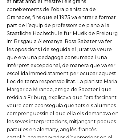
afinitat amb el mestre i els grans
coneixements de l’obra pianística de
Granados, fins que el 1975 va entrar a formar
part de l’equip de professors de piano a la
Staatliche Hochschule für Musik de Freiburg
im Brisgau a Alemanya. Rosa Sabater va fer
les oposicions i de seguida el jurat va veure
que era una pedagoga consumada i una
intèrpret excepcional, de manera que va ser
escollida immediatament per ocupar aquest
lloc de tanta responsabilitat. La pianista Maria
Margarida Miranda, amiga de Sabater i que
residia a Friburg, explicava que “era fascinant
veure com aconseguia que tots els alumnes
comprenguessin el que ella els demanava en
les seves interpretacions, mitjançant poques
paraules en alemany, anglès, francès i
castellà, acompanyades d’expressions en el