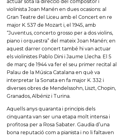
actuar sota la direcció del compositor i
violinista Joan Manén en dues ocasions: al
Gran Teatre del Liceu amb el Concert en re
major K. 537 de Mozart i, el 1945, amb
“Juventus, concerto grosso per a dos violins,
piano i orquestra” del mateix Joan Manén; en
aquest darrer concert també hi van actuar
els violinistes Pablo Dini i Jaume Llecha. El 5
de març de 1944 va fer el seu primer recital al
Palau de la Música Catalana en què va
interpretar la Sonata en fa major K. 332 i
diverses obres de Mendelssohn, Liszt, Chopin,
Granados, Albéniz i Turina.
Aquells anys quaranta i principis dels
cinquanta van ser una etapa molt intensa i
profitosa per a Rosa Sabater. Gaudia d’una
bona reputació com a pianista i no li faltaven