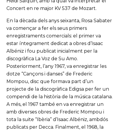
Heidi Salquin, amb la qual va interpretar el
Concert en re major KV 537 de Mozart.
En la dècada dels anys seixanta, Rosa Sabater
va començar a fer els seus primers
enregistraments comercials: el primer va
estar íntegrament dedicat a obres d’Isaac
Albéniz i fou publicat inicialment per la
discogràfica La Voz de Su Amo.
Posteriorment, l’any 1967, va enregistrar les
dotze “Cançons i danses” de Frederic
Mompou, disc que formava part d’un
projecte de la discogràfica Edigsa per fer un
compendi de la història de la música catalana.
A més, el 1967 també en va enregistrar un
amb diverses obres de Frederic Mompou i
tota la suite “Ibèria” d’Isaac Albéniz, ambdós
publicats per Decca. Finalment, el 1968, la