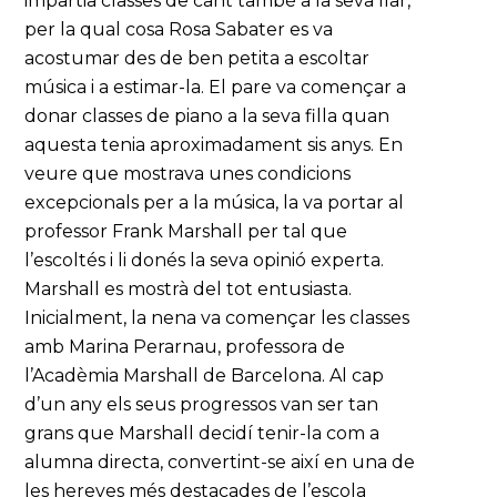
impartia classes de cant també a la seva llar,
per la qual cosa Rosa Sabater es va
acostumar des de ben petita a escoltar
música i a estimar-la. El pare va començar a
donar classes de piano a la seva filla quan
aquesta tenia aproximadament sis anys. En
veure que mostrava unes condicions
excepcionals per a la música, la va portar al
professor Frank Marshall per tal que
l’escoltés i li donés la seva opinió experta.
Marshall es mostrà del tot entusiasta.
Inicialment, la nena va començar les classes
amb Marina Perarnau, professora de
l’Acadèmia Marshall de Barcelona. Al cap
d’un any els seus progressos van ser tan
grans que Marshall decidí tenir-la com a
alumna directa, convertint-se així en una de
les hereves més destacades de l’escola