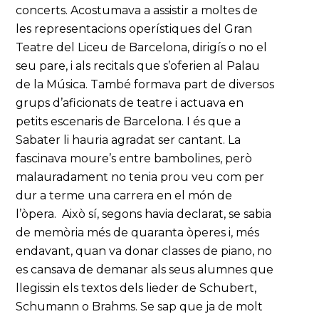
concerts. Acostumava a assistir a moltes de
les representacions operístiques del Gran
Teatre del Liceu de Barcelona, dirigís o no el
seu pare, i als recitals que s’oferien al Palau
de la Música. També formava part de diversos
grups d’aficionats de teatre i actuava en
petits escenaris de Barcelona. I és que a
Sabater li hauria agradat ser cantant. La
fascinava moure’s entre bambolines, però
malauradament no tenia prou veu com per
dur a terme una carrera en el món de
l’òpera. Això sí, segons havia declarat, se sabia
de memòria més de quaranta òperes i, més
endavant, quan va donar classes de piano, no
es cansava de demanar als seus alumnes que
llegissin els textos dels lieder de Schubert,
Schumann o Brahms. Se sap que ja de molt