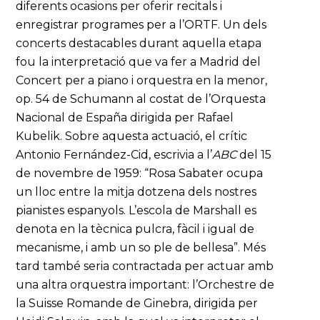
diferents ocasions per oferir recitals i
enregistrar programes per a l’ORTF. Un dels
concerts destacables durant aquella etapa
fou la interpretació que va fer a Madrid del
Concert per a piano i orquestra en la menor,
op. 54 de Schumann al costat de l’Orquesta
Nacional de España dirigida per Rafael
Kubelik. Sobre aquesta actuació, el crític
Antonio Fernández-Cid, escrivia a l’
ABC
del 15
de novembre de 1959: “Rosa Sabater ocupa
un lloc entre la mitja dotzena dels nostres
pianistes espanyols. L’escola de Marshall es
denota en la tècnica pulcra, fàcil i igual de
mecanisme, i amb un so ple de bellesa”. Més
tard també seria contractada per actuar amb
una altra orquestra important: l’Orchestre de
la Suisse Romande de Ginebra, dirigida per