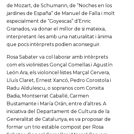
de Mozart, de Schumann, de “Noches en los
jardines de España” de Manuel de Falla i molt
especialment de “Goyescas” d’Enric
Granados, va donar el millor de si mateixa,
interpretant-les amb una naturalitat i ànima
que pocs intèrprets podien aconseguir.
Rosa Sabater va col·laborar amb intèrprets
com els violinistes Gonçal Comellas i Agustín
León Ara, els violoncel·listes Marçal Cervera,
Lluís Claret, Ernest Xancó, Pedro Corostola i
Radu Aldulescu, o sopranos com Conxita
Badia, Montserrat Caballé, Carmen
Bustamante i María Orán, entre d’altres. A
iniciativa del Departament de Cultura de la
Generalitat de Catalunya, es va proposar de
formar un trio estable compost per Rosa