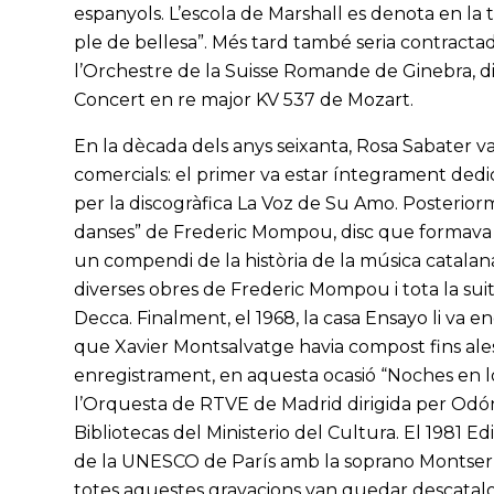
espanyols. L’escola de Marshall es denota en la t
ple de bellesa”. Més tard també seria contracta
l’Orchestre de la Suisse Romande de Ginebra, dir
Concert en re major KV 537 de Mozart.
En la dècada dels anys seixanta, Rosa Sabater v
comercials: el primer va estar íntegrament dedic
per la discogràfica La Voz de Su Amo. Posteriorme
danses” de Frederic Mompou, disc que formava p
un compendi de la història de la música catalan
diverses obres de Frederic Mompou i tota la suit
Decca. Finalment, el 1968, la casa Ensayo li va e
que Xavier Montsalvatge havia compost fins alesh
enregistrament, en aquesta ocasió “Noches en l
l’Orquesta de RTVE de Madrid dirigida per Odón A
Bibliotecas del Ministerio del Cultura. El 1981 Ed
de la UNESCO de París amb la soprano Montserra
totes aquestes gravacions van quedar descatalo