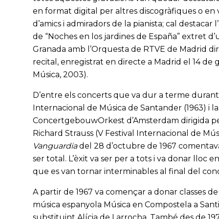
en format digital per altres discogràfiques o en 
d’amics i admiradors de la pianista; cal destacar
de “Noches en los jardines de España” extret d’u
Granada amb l’Orquesta de RTVE de Madrid dirigi
recital, enregistrat en directe a Madrid el 14 d
Música, 2003).
D’entre els concerts que va dur a terme durant el
Internacional de Música de Santander (1963) i la
ConcertgebouwOrkest d’Amsterdam dirigida pe
Richard Strauss (V Festival Internacional de Mú
Vanguardia
del 28 d’octubre de 1967 comentava: “[
ser total. L’èxit va ser per a tots i va donar llo
que es van tornar interminables al final del conc
A partir de 1967 va començar a donar classes de
música espanyola Música en Compostela a Santi
substituint Alícia de Larrocha. També des de 197