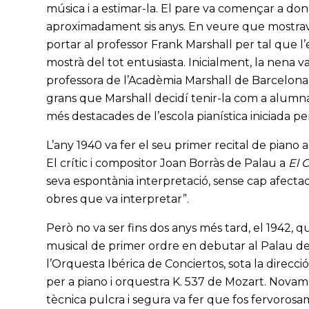
música i a estimar-la. El pare va començar a dona
aproximadament sis anys. En veure que mostrava
portar al professor Frank Marshall per tal que l’e
mostrà del tot entusiasta. Inicialment, la nena
professora de l’Acadèmia Marshall de Barcelona.
grans que Marshall decidí tenir-la com a alumna
més destacades de l’escola pianística iniciada p
L’any 1940 va fer el seu primer recital de piano
El crític i compositor Joan Borràs de Palau a
El 
seva espontània interpretació, sense cap afectac
obres que va interpretar”.
Però no va ser fins dos anys més tard, el 1942, q
musical de primer ordre en debutar al Palau de
l’Orquesta Ibérica de Conciertos, sota la direcc
per a piano i orquestra K. 537 de Mozart. Novam
tècnica pulcra i segura va fer que fos fervorosa