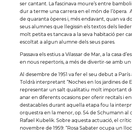
ser cantant. La fascinava moure’s entre bambo
dur a terme una carrera en el món de l’òpera. A
de quaranta òperes i, més endavant, quan va do
seus alumnes que llegissin els textos dels lie
molt petita es tancava a la seva habitació per c
escoltat a algun alumne dels seus pares.
Passava els estius a Vilassar de Mar, a la casa d’es
en nous repertoris, a més de divertir-se amb un
Al desembre de 1951 va fer el seu debut a Parí
Toldrà interpretant “Noches en los jardines de
representar un salt qualitatiu molt important de 
anar en diferents ocasions per oferir recitals i 
destacables durant aquella etapa fou la interpr
orquestra en la menor, op. 54 de Schumann al c
Rafael Kubelik. Sobre aquesta actuació, el crític
novembre de 1959: “Rosa Sabater ocupa un lloc e