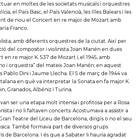
tuar en moltes de les societats musicals i orquestres
cia, el País Basc, el País Valencià, les Illes Balears i les
tant de nou el Concert en re major de Mozart amb
aría Franco.
lista, amb diferents orquestres de la ciutat. Així per
cció del compositor i violinista Joan Manén en dues
t en re major K. 537 de Mozart i, el 1945, amb
iano i orquestra” del mateix Joan Manén; en aquest
es Pablo Dini i Jaume Llecha. El 5 de març de 1944 va
atalana en què va interpretar la Sonata en fa major K.
in, Granados, Albéniz i Turina.
 van ser una etapa molt intensa i profitosa per a Rosa
sta i no li faltaven concerts. Acostumava a assistir a
ran Teatre del Liceu de Barcelona, dirigís o no el seu
 Música. També formava part de diversos grups
ris de Barcelona. I és que a Sabater li hauria agradat