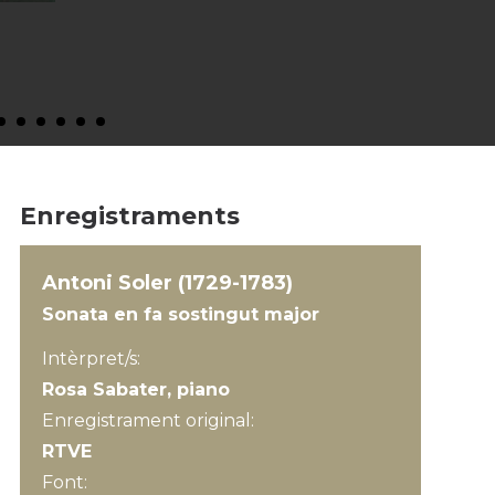
Enregistraments
Antoni Soler (1729-1783)
Sonata en fa sostingut major
Intèrpret/s:
Rosa Sabater, piano
Enregistrament original:
RTVE
Font: