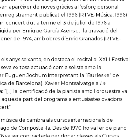
van aparèixer de noves gràcies a l’esforç personal
 l’enregistrament publicat el 1996 (RTVE-Música, 1996)
n concert dut a terme el 3 de juliol de 1976 a
da per Enrique García Asensio, i la gravació del
e gener de 1974, amb obres d’Enric Granados (RTVE-
s anys seixanta, en destaca el recital al XXIII Festival
 seva exitosa actuació com a solista amb la
r Euguen Jochum interpretant la “Burleske” de
sica de Barcelona). Xavier Montsalvatge a
La
...] la identificació de la pianista amb l’orquestra va
c en aquesta part del programa a entusiastes ovacions
ert”.
 música de cambra als cursos internacionals de
ago de Compostel·la. Des de 1970 ho va fer de piano
6 va ser contractada per donar classes als Cursos