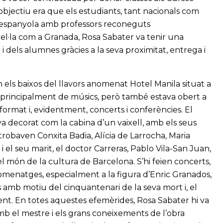
’objectiu era que els estudiants, tant nacionals com
ca espanyola amb professors reconeguts
l·la com a Granada, Rosa Sabater va tenir una
i dels alumnes gràcies a la seva proximitat, entrega i
 els baixos del llavors anomenat Hotel Manila situat a
 principalment de músics, però també estava obert a
format i, evidentment, concerts i conferències. El
 decorat com la cabina d’un vaixell, amb els seus
’hi trobaven Conxita Badia, Alícia de Larrocha, Maria
 i el seu marit, el doctor Carreras, Pablo Vila-San Juan,
l món de la cultura de Barcelona. S’hi feien concerts,
omenatges, especialment a la figura d’Enric Granados,
es amb motiu del cinquantenari de la seva mort i, el
ent. En totes aquestes efemèrides, Rosa Sabater hi va
amb el mestre i els grans coneixements de l’obra