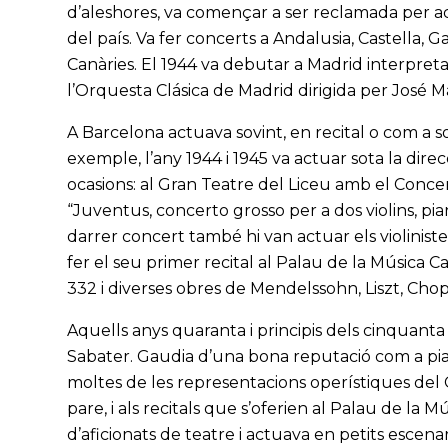
d’aleshores, va començar a ser reclamada per ac
del país. Va fer concerts a Andalusia, Castella, Galí
Canàries. El 1944 va debutar a Madrid interpre
l’Orquesta Clásica de Madrid dirigida per José M
A Barcelona actuava sovint, en recital o com a so
exemple, l’any 1944 i 1945 va actuar sota la dire
ocasions: al Gran Teatre del Liceu amb el Concer
“Juventus, concerto grosso per a dos violins, p
darrer concert també hi van actuar els violinist
fer el seu primer recital al Palau de la Música C
332 i diverses obres de Mendelssohn, Liszt, Chop
Aquells anys quaranta i principis dels cinquanta
Sabater. Gaudia d’una bona reputació com a piani
moltes de les representacions operístiques del G
pare, i als recitals que s’oferien al Palau de la
d’aficionats de teatre i actuava en petits escena