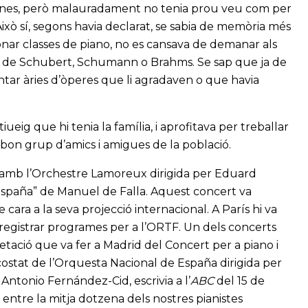
lines, però malauradament no tenia prou veu com per
ixò sí, segons havia declarat, se sabia de memòria més
nar classes de piano, no es cansava de demanar als
der de Schubert, Schumann o Brahms. Se sap que ja de
antar àries d’òperes que li agradaven o que havia
tiueig que hi tenia la família, i aprofitava per treballar
 bon grup d’amics i amigues de la població.
s amb l’Orchestre Lamoreux dirigida per Eduard
 España” de Manuel de Falla. Aquest concert va
cara a la seva projecció internacional. A París hi va
enregistrar programes per a l’ORTF. Un dels concerts
etació que va fer a Madrid del Concert per a piano i
ostat de l’Orquesta Nacional de España dirigida per
 Antonio Fernández-Cid, escrivia a l’
ABC
del 15 de
ntre la mitja dotzena dels nostres pianistes