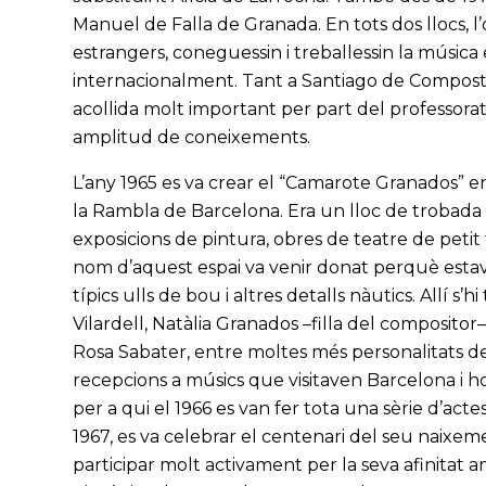
Manuel de Falla de Granada. En tots dos llocs, l
estrangers, coneguessin i treballessin la músi
internacionalment. Tant a Santiago de Composte
acollida molt important per part del professorat 
amplitud de coneixements.
L’any 1965 es va crear el “Camarote Granados” en
la Rambla de Barcelona. Era un lloc de trobada
exposicions de pintura, obres de teatre de petit 
nom d’aquest espai va venir donat perquè estava
típics ulls de bou i altres detalls nàutics. Allí s
Vilardell, Natàlia Granados –filla del compositor–
Rosa Sabater, entre moltes més personalitats de
recepcions a músics que visitaven Barcelona i h
per a qui el 1966 es van fer tota una sèrie d’act
1967, es va celebrar el centenari del seu naixem
participar molt activament per la seva afinitat 