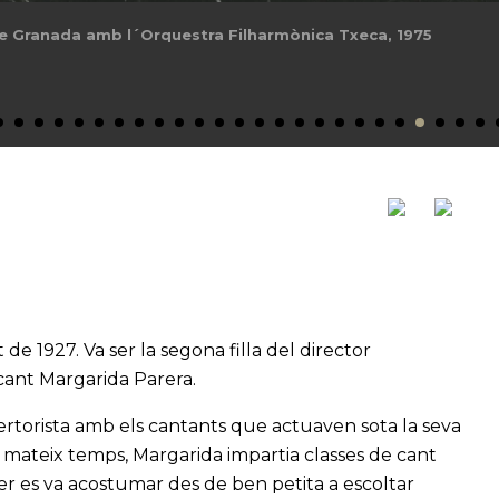
 de Granada amb l´Orquestra Filharmònica Txeca, 1975
de 1927. Va ser la segona filla del director
 cant Margarida Parera.
pertorista amb els cantants que actuaven sota la seva
Al mateix temps, Margarida impartia classes de cant
ter es va acostumar des de ben petita a escoltar