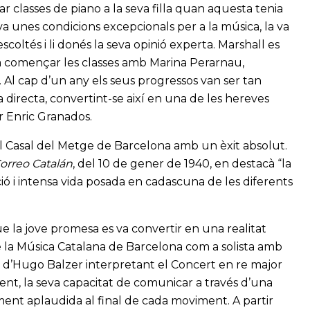
r classes de piano a la seva filla quan aquesta tenia
 unes condicions excepcionals per a la música, la va
scoltés i li donés la seva opinió experta. Marshall es
 va començar les classes amb Marina Perarnau,
 Al cap d’un any els seus progressos van ser tan
 directa, convertint-se així en una de les hereves
er Enric Granados.
 al Casal del Metge de Barcelona amb un èxit absolut.
Correo Catalán
, del 10 de gener de 1940, en destacà “la
ió i intensa vida posada en cadascuna de les diferents
ue la jove promesa es va convertir en una realitat
 la Música Catalana de Barcelona com a solista amb
ió d’Hugo Balzer interpretant el Concert en re major
ent, la seva capacitat de comunicar a través d’una
ment aplaudida al final de cada moviment. A partir