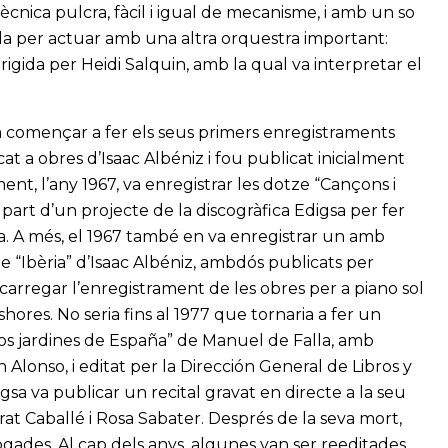
ècnica pulcra, fàcil i igual de mecanisme, i amb un so
da per actuar amb una altra orquestra important:
igida per Heidi Salquin, amb la qual va interpretar el
a començar a fer els seus primers enregistraments
at a obres d’Isaac Albéniz i fou publicat inicialment
nt, l’any 1967, va enregistrar les dotze “Cançons i
art d’un projecte de la discogràfica Edigsa per fer
a. A més, el 1967 també en va enregistrar un amb
e “Ibèria” d’Isaac Albéniz, ambdós publicats per
ncarregar l’enregistrament de les obres per a piano sol
ores. No seria fins al 1977 que tornaria a fer un
os jardines de España” de Manuel de Falla, amb
lonso, i editat per la Dirección General de Libros y
igsa va publicar un recital gravat en directe a la seu
t Caballé i Rosa Sabater. Després de la seva mort,
gades. Al cap dels anys, algunes van ser reeditades