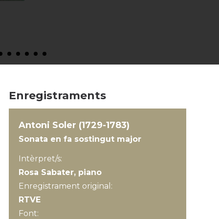
Enregistraments
Antoni Soler (1729-1783)
Sonata en fa sostingut major
Intèrpret/s:
Rosa Sabater, piano
Enregistrament original:
RTVE
Font: