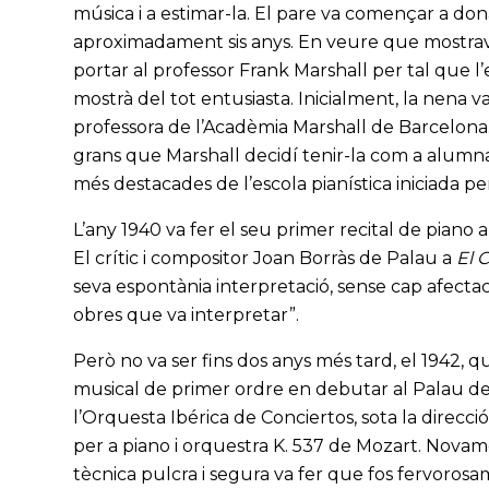
música i a estimar-la. El pare va començar a dona
aproximadament sis anys. En veure que mostrava
portar al professor Frank Marshall per tal que l’e
mostrà del tot entusiasta. Inicialment, la nena
professora de l’Acadèmia Marshall de Barcelona.
grans que Marshall decidí tenir-la com a alumna
més destacades de l’escola pianística iniciada p
L’any 1940 va fer el seu primer recital de piano
El crític i compositor Joan Borràs de Palau a
El 
seva espontània interpretació, sense cap afectac
obres que va interpretar”.
Però no va ser fins dos anys més tard, el 1942, q
musical de primer ordre en debutar al Palau de
l’Orquesta Ibérica de Conciertos, sota la direcc
per a piano i orquestra K. 537 de Mozart. Novam
tècnica pulcra i segura va fer que fos fervorosa