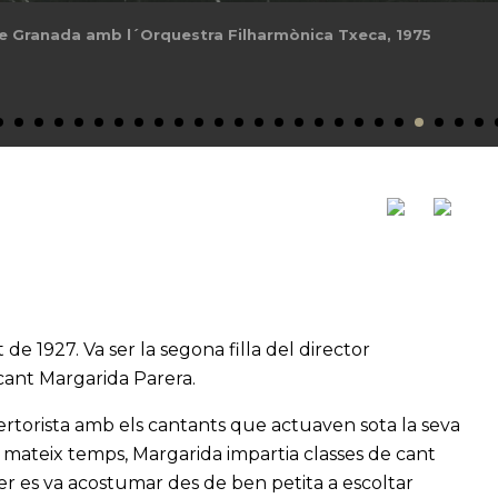
 de Granada amb l´Orquestra Filharmònica Txeca, 1975
de 1927. Va ser la segona filla del director
 cant Margarida Parera.
pertorista amb els cantants que actuaven sota la seva
Al mateix temps, Margarida impartia classes de cant
ter es va acostumar des de ben petita a escoltar