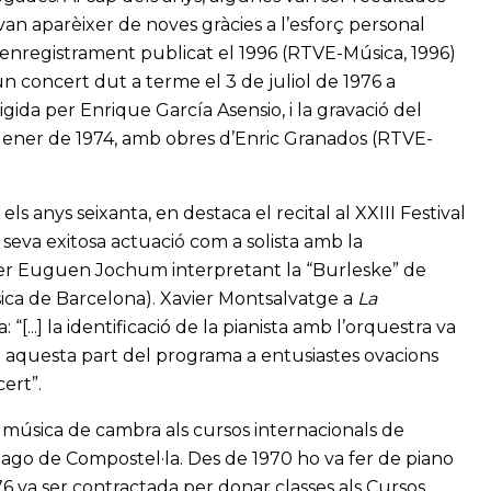
van aparèixer de noves gràcies a l’esforç personal
 l’enregistrament publicat el 1996 (RTVE-Música, 1996)
n concert dut a terme el 3 de juliol de 1976 a
da per Enrique García Asensio, i la gravació del
e gener de 1974, amb obres d’Enric Granados (RTVE-
s anys seixanta, en destaca el recital al XXIII Festival
 seva exitosa actuació com a solista amb la
r Euguen Jochum interpretant la “Burleske” de
sica de Barcelona). Xavier Montsalvatge a
La
...] la identificació de la pianista amb l’orquestra va
c en aquesta part del programa a entusiastes ovacions
ert”.
 música de cambra als cursos internacionals de
ago de Compostel·la. Des de 1970 ho va fer de piano
6 va ser contractada per donar classes als Cursos