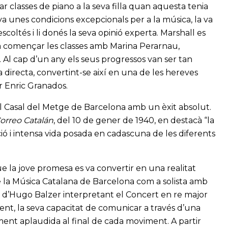
r classes de piano a la seva filla quan aquesta tenia
 unes condicions excepcionals per a la música, la va
scoltés i li donés la seva opinió experta. Marshall es
 va començar les classes amb Marina Perarnau,
 Al cap d’un any els seus progressos van ser tan
 directa, convertint-se així en una de les hereves
er Enric Granados.
 al Casal del Metge de Barcelona amb un èxit absolut.
Correo Catalán
, del 10 de gener de 1940, en destacà “la
ió i intensa vida posada en cadascuna de les diferents
ue la jove promesa es va convertir en una realitat
 la Música Catalana de Barcelona com a solista amb
ió d’Hugo Balzer interpretant el Concert en re major
ent, la seva capacitat de comunicar a través d’una
ment aplaudida al final de cada moviment. A partir