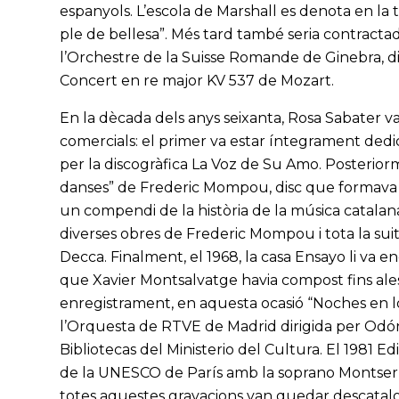
espanyols. L’escola de Marshall es denota en la t
ple de bellesa”. Més tard també seria contracta
l’Orchestre de la Suisse Romande de Ginebra, dir
Concert en re major KV 537 de Mozart.
En la dècada dels anys seixanta, Rosa Sabater v
comercials: el primer va estar íntegrament dedic
per la discogràfica La Voz de Su Amo. Posteriorme
danses” de Frederic Mompou, disc que formava p
un compendi de la història de la música catalan
diverses obres de Frederic Mompou i tota la suit
Decca. Finalment, el 1968, la casa Ensayo li va e
que Xavier Montsalvatge havia compost fins alesh
enregistrament, en aquesta ocasió “Noches en l
l’Orquesta de RTVE de Madrid dirigida per Odón A
Bibliotecas del Ministerio del Cultura. El 1981 Ed
de la UNESCO de París amb la soprano Montserra
totes aquestes gravacions van quedar descatalo