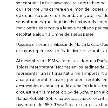
ser cantant. La fascinava moure’s entre bambo
dur a terme una carrera en el món de l’òpera. A
de quaranta òperes i, més endavant, quan va do
seus alumnes que llegissin els textos dels lie
molt petita es tancava a la seva habitació per c
escoltat a algun alumne dels seus pares.
Passava els estius a Vilassar de Mar, a la casa d’es
en nous repertoris, a més de divertir-se amb un
Al desembre de 1951 va fer el seu debut a Parí
Toldrà interpretant “Noches en los jardines de
representar un salt qualitatiu molt important de 
anar en diferents ocasions per oferir recitals i 
destacables durant aquella etapa fou la interpr
orquestra en la menor, op. 54 de Schumann al c
Rafael Kubelik. Sobre aquesta actuació, el crític
novembre de 1959: “Rosa Sabater ocupa un lloc e