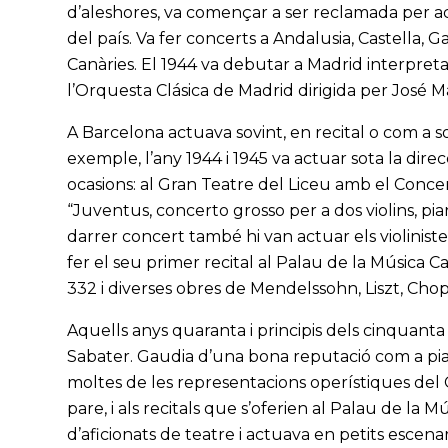
d’aleshores, va començar a ser reclamada per ac
del país. Va fer concerts a Andalusia, Castella, Galí
Canàries. El 1944 va debutar a Madrid interpre
l’Orquesta Clásica de Madrid dirigida per José M
A Barcelona actuava sovint, en recital o com a so
exemple, l’any 1944 i 1945 va actuar sota la dire
ocasions: al Gran Teatre del Liceu amb el Concer
“Juventus, concerto grosso per a dos violins, p
darrer concert també hi van actuar els violinist
fer el seu primer recital al Palau de la Música C
332 i diverses obres de Mendelssohn, Liszt, Chop
Aquells anys quaranta i principis dels cinquanta
Sabater. Gaudia d’una bona reputació com a piani
moltes de les representacions operístiques del G
pare, i als recitals que s’oferien al Palau de la
d’aficionats de teatre i actuava en petits escena