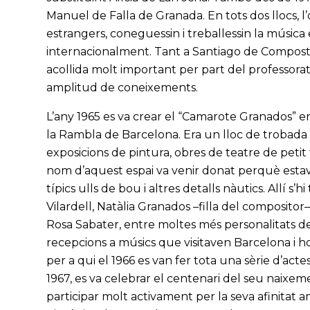
Manuel de Falla de Granada. En tots dos llocs, l
estrangers, coneguessin i treballessin la músi
internacionalment. Tant a Santiago de Composte
acollida molt important per part del professorat 
amplitud de coneixements.
L’any 1965 es va crear el “Camarote Granados” en
la Rambla de Barcelona. Era un lloc de trobada
exposicions de pintura, obres de teatre de petit 
nom d’aquest espai va venir donat perquè estava
típics ulls de bou i altres detalls nàutics. Allí s
Vilardell, Natàlia Granados –filla del compositor–
Rosa Sabater, entre moltes més personalitats de
recepcions a músics que visitaven Barcelona i h
per a qui el 1966 es van fer tota una sèrie d’act
1967, es va celebrar el centenari del seu naixem
participar molt activament per la seva afinitat 