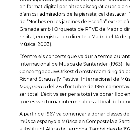
en format digital per altres discogràfiques o en 
d’amics i admiradors de la pianista; cal destacar
de “Noches en los jardines de España” extret d’u
Granada amb l’Orquesta de RTVE de Madrid dirigi
recital, enregistrat en directe a Madrid el 14 d
Música, 2003).
D’entre els concerts que va dur a terme durant el
Internacional de Música de Santander (1963) i la
ConcertgebouwOrkest d’Amsterdam dirigida pe
Richard Strauss (V Festival Internacional de Mú
Vanguardia
del 28 d’octubre de 1967 comentava: “[
ser total. L’èxit va ser per a tots i va donar llo
que es van tornar interminables al final del conc
A partir de 1967 va començar a donar classes de
música espanyola Música en Compostela a Santi
substituint Alícia de Larrocha. També des de 197