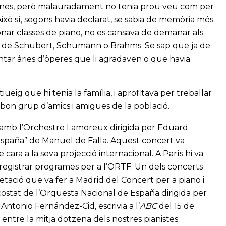
lines, però malauradament no tenia prou veu com per
ixò sí, segons havia declarat, se sabia de memòria més
nar classes de piano, no es cansava de demanar als
der de Schubert, Schumann o Brahms. Se sap que ja de
antar àries d’òperes que li agradaven o que havia
tiueig que hi tenia la família, i aprofitava per treballar
 bon grup d’amics i amigues de la població.
s amb l’Orchestre Lamoreux dirigida per Eduard
 España” de Manuel de Falla. Aquest concert va
cara a la seva projecció internacional. A París hi va
enregistrar programes per a l’ORTF. Un dels concerts
etació que va fer a Madrid del Concert per a piano i
ostat de l’Orquesta Nacional de España dirigida per
 Antonio Fernández-Cid, escrivia a l’
ABC
del 15 de
ntre la mitja dotzena dels nostres pianistes