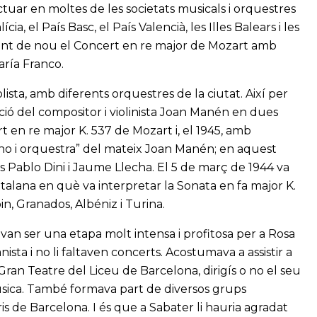
tuar en moltes de les societats musicals i orquestres
cia, el País Basc, el País Valencià, les Illes Balears i les
tant de nou el Concert en re major de Mozart amb
aría Franco.
lista, amb diferents orquestres de la ciutat. Així per
cció del compositor i violinista Joan Manén en dues
t en re major K. 537 de Mozart i, el 1945, amb
iano i orquestra” del mateix Joan Manén; en aquest
es Pablo Dini i Jaume Llecha. El 5 de març de 1944 va
atalana en què va interpretar la Sonata en fa major K.
in, Granados, Albéniz i Turina.
 van ser una etapa molt intensa i profitosa per a Rosa
sta i no li faltaven concerts. Acostumava a assistir a
ran Teatre del Liceu de Barcelona, dirigís o no el seu
 Música. També formava part de diversos grups
ris de Barcelona. I és que a Sabater li hauria agradat