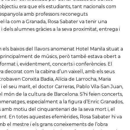
’objectiu era que els estudiants, tant nacionals com
ca espanyola amb professors reconeguts
l·la com a Granada, Rosa Sabater va tenir una
i dels alumnes gràcies a la seva proximitat, entrega i
 els baixos del llavors anomenat Hotel Manila situat a
 principalment de músics, però també estava obert a
format i, evidentment, concerts i conferències. El
 decorat com la cabina d’un vaixell, amb els seus
’hi trobaven Conxita Badia, Alícia de Larrocha, Maria
 i el seu marit, el doctor Carreras, Pablo Vila-San Juan,
l món de la cultura de Barcelona. S’hi feien concerts,
omenatges, especialment a la figura d’Enric Granados,
es amb motiu del cinquantenari de la seva mort i, el
ent. En totes aquestes efemèrides, Rosa Sabater hi va
amb el mestre i els grans coneixements de l’obra