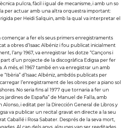
ècnica pulcra, fàcil i igual de mecanisme, i amb un so
da per actuar amb una altra orquestra important:
igida per Heidi Salquin, amb la qual va interpretar el
a començar a fer els seus primers enregistraments
at a obres d’Isaac Albéniz i fou publicat inicialment
nt, l’any 1967, va enregistrar les dotze “Cançons i
art d’un projecte de la discogràfica Edigsa per fer
a. A més, el 1967 també en va enregistrar un amb
e “Ibèria” d’Isaac Albéniz, ambdós publicats per
ncarregar l’enregistrament de les obres per a piano sol
ores. No seria fins al 1977 que tornaria a fer un
os jardines de España” de Manuel de Falla, amb
lonso, i editat per la Dirección General de Libros y
igsa va publicar un recital gravat en directe a la seu
t Caballé i Rosa Sabater. Després de la seva mort,
gades. Al cap dels anys, algunes van ser reeditades