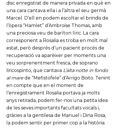
disc enregistrat de manera privada en què en
una cara cantava ella i a l’altra el seu germà
Marcel. D’ell en podem escoltar el brindis de
l’òpera “Hamlet” d’Ambroise Thomas, amb
una preciosa veu de baríton líric. La cara
corresponent a Rosalia es troba en molt mal
estat, però després d’un pacient procés de
recuperació va aparèixer per moments una
veu sorprenentment fresca, de soprano
liricospinto, que cantava
L’alta notte in fondo
al mare
de “Mefistofele” d’Arrigo Boito. Tenint
en compte que en el moment de
l’enregistrament Rosalia portava ja molts
anys retirada, podem fer-nos una petita idea
de les seves importants facultats vocals i,
gràcies a la gentilesa de Manuel i Dina Rosa,
la podem sentir per primer cop a la història.