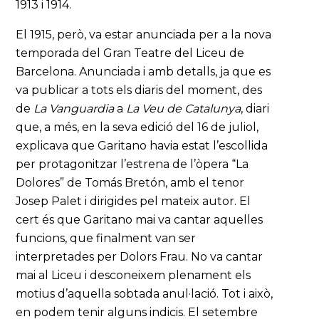
1913 i 1914.
El 1915, però, va estar anunciada per a la nova
temporada del Gran Teatre del Liceu de
Barcelona. Anunciada i amb detalls, ja que es
va publicar a tots els diaris del moment, des
de
La Vanguardia
a
La Veu de Catalunya
, diari
que, a més, en la seva edició del 16 de juliol,
explicava que Garitano havia estat l’escollida
per protagonitzar l’estrena de l’òpera “La
Dolores” de Tomás Bretón, amb el tenor
Josep Palet i dirigides pel mateix autor. El
cert és que Garitano mai va cantar aquelles
funcions, que finalment van ser
interpretades per Dolors Frau. No va cantar
mai al Liceu i desconeixem plenament els
motius d’aquella sobtada anul·lació. Tot i això,
en podem tenir alguns indicis. El setembre