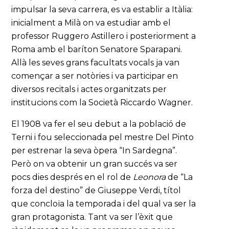
impulsar la seva carrera, es va establir a Itàlia:
inicialment a Milà on va estudiar amb el
professor Ruggero Astillero i posteriorment a
Roma amb el baríton Senatore Sparapani.
Allà les seves grans facultats vocals ja van
començar a ser notòries i va participar en
diversos recitals i actes organitzats per
institucions com la Società Riccardo Wagner.
El 1908 va fer el seu debut a la població de
Terni i fou seleccionada pel mestre Del Pinto
per estrenar la seva òpera “In Sardegna”.
Però on va obtenir un gran succés va ser
pocs dies després en el rol de
Leonora
de “La
forza del destino” de Giuseppe Verdi, títol
que concloïa la temporada i del qual va ser la
gran protagonista. Tant va ser l’èxit que