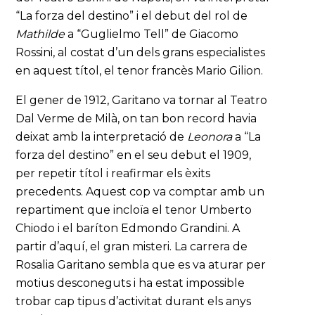
“La forza del destino” i el debut del rol de
Mathilde
a “Guglielmo Tell” de Giacomo
Rossini, al costat d’un dels grans especialistes
en aquest títol, el tenor francès Mario Gilion.
El gener de 1912, Garitano va tornar al Teatro
Dal Verme de Milà, on tan bon record havia
deixat amb la interpretació de
Leonora
a “La
forza del destino” en el seu debut el 1909,
per repetir títol i reafirmar els èxits
precedents. Aquest cop va comptar amb un
repartiment que incloïa el tenor Umberto
Chiodo i el baríton Edmondo Grandini. A
partir d’aquí, el gran misteri. La carrera de
Rosalia Garitano sembla que es va aturar per
motius desconeguts i ha estat impossible
trobar cap tipus d’activitat durant els anys