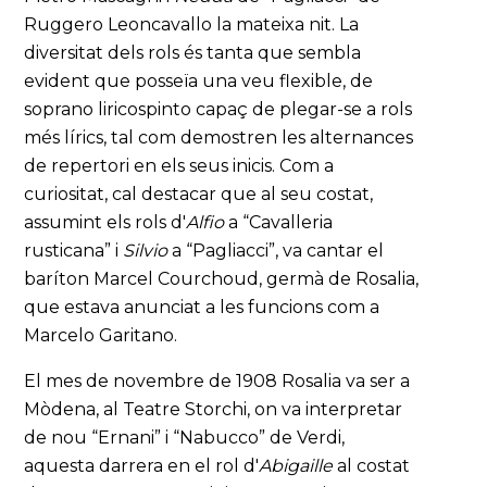
Ruggero Leoncavallo la mateixa nit. La
diversitat dels rols és tanta que sembla
evident que posseïa una veu flexible, de
soprano liricospinto capaç de plegar-se a rols
més lírics, tal com demostren les alternances
de repertori en els seus inicis. Com a
curiositat, cal destacar que al seu costat,
assumint els rols d'
Alfio
a “Cavalleria
rusticana” i
Silvio
a “Pagliacci”, va cantar el
baríton Marcel Courchoud, germà de Rosalia,
que estava anunciat a les funcions com a
Marcelo Garitano.
El mes de novembre de 1908 Rosalia va ser a
Mòdena, al Teatre Storchi, on va interpretar
de nou “Ernani” i “Nabucco” de Verdi,
aquesta darrera en el rol d'
Abigaille
al costat