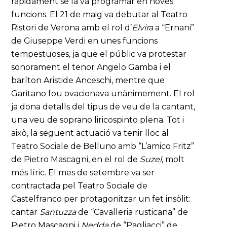
ràpidament se la va programar en noves
funcions. El 21 de maig va debutar al Teatro
Ristori de Verona amb el rol d’
Elvira
a “Ernani”
de Giuseppe Verdi en unes funcions
tempestuoses, ja que el públic va protestar
sonorament el tenor Angelo Gamba i el
baríton Aristide Anceschi, mentre que
Garitano fou ovacionava unànimement. El rol
ja dona detalls del tipus de veu de la cantant,
una veu de soprano liricospinto plena. Tot i
això, la següent actuació va tenir lloc al
Teatro Sociale de Belluno amb “L’amico Fritz”
de Pietro Mascagni, en el rol de
Suzel
, molt
més líric. El mes de setembre va ser
contractada pel Teatro Sociale de
Castelfranco per protagonitzar un fet insòlit:
cantar
Santuzza
de “Cavalleria rusticana” de
Pietro Mascagni i
Nedda
de “Pagliacci” de