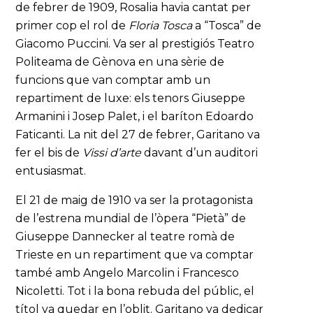
de febrer de 1909, Rosalia havia cantat per
primer cop el rol de
Floria Tosca
a “Tosca” de
Giacomo Puccini. Va ser al prestigiós Teatro
Politeama de Gènova en una sèrie de
funcions que van comptar amb un
repartiment de luxe: els tenors Giuseppe
Armanini i Josep Palet, i el baríton Edoardo
Faticanti. La nit del 27 de febrer, Garitano va
fer el bis de
Vissi d’arte
davant d’un auditori
entusiasmat.
El 21 de maig de 1910 va ser la protagonista
de l’estrena mundial de l’òpera “Pietà” de
Giuseppe Dannecker al teatre romà de
Trieste en un repartiment que va comptar
també amb Angelo Marcolin i Francesco
Nicoletti. Tot i la bona rebuda del públic, el
títol va quedar en l’oblit. Garitano va dedicar