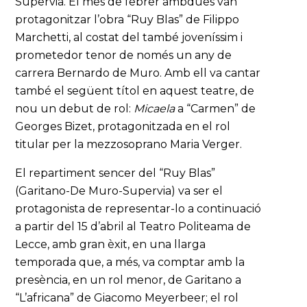
Supervia. El mes de febrer ambdues van
protagonitzar l’obra “Ruy Blas” de Filippo
Marchetti, al costat del també joveníssim i
prometedor tenor de només un any de
carrera Bernardo de Muro. Amb ell va cantar
també el següent títol en aquest teatre, de
nou un debut de rol:
Micaela
a “Carmen” de
Georges Bizet, protagonitzada en el rol
titular per la mezzosoprano Maria Verger.
El repartiment sencer del “Ruy Blas”
(Garitano-De Muro-Supervia) va ser el
protagonista de representar-lo a continuació
a partir del 15 d’abril al Teatro Politeama de
Lecce, amb gran èxit, en una llarga
temporada que, a més, va comptar amb la
presència, en un rol menor, de Garitano a
“L’africana” de Giacomo Meyerbeer; el rol