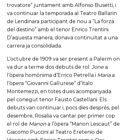
trovatore” juntament amb Alfonso Busetti, i
va continuar la temporada al Teatro Ballarin
de Lendinara participant de nou a “La forza
del destino” amb el tenor Enrico Trentini.
D’aquesta manera, donava continuïtat a una
carrera ja consolidada.
L’octubre de 1909 va ser present a Palerm on
va dur a terme dos debuts de rol:
Jone
a
l’òpera homònima d’Errico Petrella i
Maria
a
l’òpera “Giovanni Gallurese” d’Italo
Montemezzi, en totes dues acompanyada
pel conegut tenor Fausto Castellani. Els
debuts van continuar i, pocs dies després, pel
desembre, Rosalia va cantar per primer cop
el rol de
Manon
a l’òpera “Manon Lescaut” de
Giacomo Puccini al Teatro Eretenio de