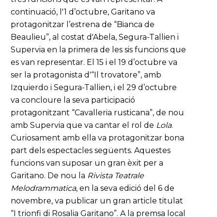
continuació, l'1 d’octubre, Garitano va
protagonitzar l’estrena de “Bianca de
Beaulieu”, al costat d'Abela, Segura-Tallien i
Supervia en la primera de les sis funcions que
es van representar. El 15 i el 19 d’octubre va
ser la protagonista d'“Il trovatore”, amb
Izquierdo i Segura-Tallien, i el 29 d’octubre
va concloure la seva participació
protagonitzant “Cavalleria rusticana”, de nou
amb Supervia que va cantar el rol de
Lola
.
Curiosament amb ella va protagonitzar bona
part dels espectacles següents. Aquestes
funcions van suposar un gran èxit per a
Garitano. De nou la
Rivista Teatrale
Melodrammatica
, en la seva edició del 6 de
novembre, va publicar un gran article titulat
“I trionfi di Rosalia Garitano”. A la premsa local