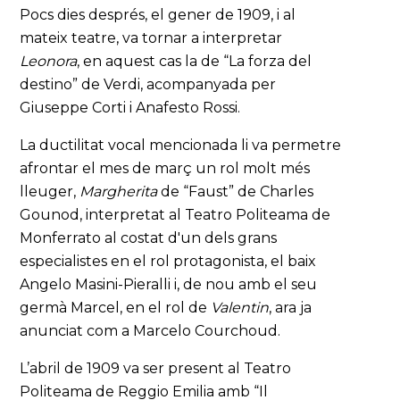
Pocs dies després, el gener de 1909, i al
mateix teatre, va tornar a interpretar
Leonora
, en aquest cas la de “La forza del
destino” de Verdi, acompanyada per
Giuseppe Corti i Anafesto Rossi.
La ductilitat vocal mencionada li va permetre
afrontar el mes de març un rol molt més
lleuger,
Margherita
de “Faust” de Charles
Gounod, interpretat al Teatro Politeama de
Monferrato al costat d'un dels grans
especialistes en el rol protagonista, el baix
Angelo Masini-Pieralli i, de nou amb el seu
germà Marcel, en el rol de
Valentin
, ara ja
anunciat com a Marcelo Courchoud.
L’abril de 1909 va ser present al Teatro
Politeama de Reggio Emilia amb “Il