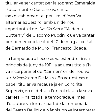
titular va ser cantat per la soprano Esmeralda
Pucci mentre Garitano va cantar
inexplicablement el petit rol d'
Ines.
Va
alternar aquest rol amb un de nou i
important, el de
Cio Cio San
a “Madama
Butterfly” de Giacomo Puccini, que va cantar
per primer cop la nit del 10 de maig al costat
de Bernardo de Muro i Francesco Cigada.
La temporada a Lecce es va estendre fins a
principis de juny de 1911 i a aquests títols s’hi
va incorporar el de “Carmen” on de nou va
ser
Micaela
amb De Muro. En aquest cas el
paper titular va recaure ja en Conchita
Supervia, en el debut d’un rol clau a la seva
carrera. Finalitzada la temporada, el mes
d’octubre va formar part de la temporada
del Teatro Bellini de Nàpols, on va interpretar