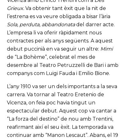
Vicenza amb Enrico Trentini com a
Des
Grieux.
Va obtenir tant èxit que la nit de
l’estrena es va veure obligada a bisar l’ària
Sola, perduta, abbandonata
del darrer acte.
L’empresa li va oferir ràpidament nous
contractes per als anys següents. A aquest
debut puccinià en va seguir un altre:
Mimi
de “La Bohème”, celebrat el mes de
desembre al Teatro Petruzzelli de Bari i amb
companys com Luigi Fauda i Emilio Bione.
L’any 1910 va ser un dels importants a la seva
carrera. Va tornar al Teatro Eretenio de
Vicenza, on feia poc havia tingut un
espectacular debut. Aquest cop va cantar a
“La forza del destino” de nou amb Trentini,
reafirmant així el seu èxit. La temporada va
continuar amb “Manon Lescaut”. Abans, el 19