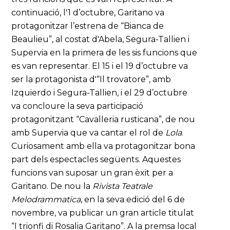
continuació, l'1 d’octubre, Garitano va
protagonitzar l’estrena de “Bianca de
Beaulieu”, al costat d'Abela, Segura-Tallien i
Supervia en la primera de les sis funcions que
es van representar. El 15 i el 19 d’octubre va
ser la protagonista d'“Il trovatore”, amb
Izquierdo i Segura-Tallien, i el 29 d’octubre
va concloure la seva participació
protagonitzant “Cavalleria rusticana”, de nou
amb Supervia que va cantar el rol de
Lola
.
Curiosament amb ella va protagonitzar bona
part dels espectacles següents. Aquestes
funcions van suposar un gran èxit per a
Garitano. De nou la
Rivista Teatrale
Melodrammatica
, en la seva edició del 6 de
novembre, va publicar un gran article titulat
“I trionfi di Rosalia Garitano”. A la premsa local