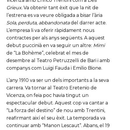
Vicenza amb Enrico Trentini com a
Des
Grieux.
Va obtenir tant èxit que la nit de
l’estrena es va veure obligada a bisar l’ària
Sola, perduta, abbandonata
del darrer acte.
L’empresa li va oferir ràpidament nous
contractes per als anys següents. A aquest
debut puccinià en va seguir un altre:
Mimi
de “La Bohème”, celebrat el mes de
desembre al Teatro Petruzzelli de Bari i amb
companys com Luigi Fauda i Emilio Bione.
L’any 1910 va ser un dels importants a la seva
carrera. Va tornar al Teatro Eretenio de
Vicenza, on feia poc havia tingut un
espectacular debut. Aquest cop va cantar a
“La forza del destino” de nou amb Trentini,
reafirmant així el seu èxit. La temporada va
continuar amb “Manon Lescaut”. Abans, el 19