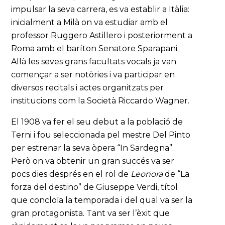
impulsar la seva carrera, es va establir a Itàlia:
inicialment a Milà on va estudiar amb el
professor Ruggero Astillero i posteriorment a
Roma amb el baríton Senatore Sparapani.
Allà les seves grans facultats vocals ja van
començar a ser notòries i va participar en
diversos recitals i actes organitzats per
institucions com la Società Riccardo Wagner.
El 1908 va fer el seu debut a la població de
Terni i fou seleccionada pel mestre Del Pinto
per estrenar la seva òpera “In Sardegna”.
Però on va obtenir un gran succés va ser
pocs dies després en el rol de
Leonora
de “La
forza del destino” de Giuseppe Verdi, títol
que concloïa la temporada i del qual va ser la
gran protagonista. Tant va ser l’èxit que