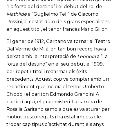
“La forza del destino” i el debut del rol de
Mathilde
a “Guglielmo Tell” de Giacomo
Rossini, al costat d’un dels grans especialistes
en aquest títol, el tenor francès Mario Gilion.
El gener de 1912, Garitano va tornar al Teatro
Dal Verme de Milà, on tan bon record havia
deixat amb la interpretació de
Leonora
a “La
forza del destino” en el seu debut el 1909,
per repetir títol i reafirmar els èxits
precedents. Aquest cop va comptar amb un
repartiment que incloïa el tenor Umberto
Chiodo i el baríton Edmondo Grandini. A
partir d’aquí, el gran misteri. La carrera de
Rosalia Garitano sembla que es va aturar per
motius desconeguts i ha estat impossible
trobar cap tipus d’activitat durant els anys