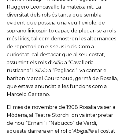
Ruggero Leoncavallo la mateixa nit. La
diversitat dels rols és tanta que sembla
evident que posseïa una veu flexible, de
soprano liricospinto capaç de plegar-se a rols
més lírics, tal com demostren les alternances
de repertori en els seus inicis. Com a
curiositat, cal destacar que al seu costat,
assumint els rols d'
Alfio
a “Cavalleria
rusticana” i
Silvio
a “Pagliacci”, va cantar el
baríton Marcel Courchoud, germà de Rosalia,
que estava anunciat a les funcions com a
Marcelo Garitano.
El mes de novembre de 1908 Rosalia va ser a
Mòdena, al Teatre Storchi, on va interpretar
de nou “Ernani” i “Nabucco” de Verdi,
aquesta darrera en el rol d'
Abigaille
al costat