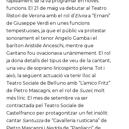
ràpidament se la va programar en noves
funcions. El 21 de maig va debutar al Teatro
Ristori de Verona amb el rol d’
Elvira
a “Ernani”
de Giuseppe Verdi en unes funcions
tempestuoses, ja que el públic va protestar
sonorament el tenor Angelo Gamba i el
baríton Aristide Anceschi, mentre que
Garitano fou ovacionava unànimement. El rol
ja dona detalls del tipus de veu de la cantant,
una veu de soprano liricospinto plena. Tot i
això, la següent actuació va tenir lloc al
Teatro Sociale de Belluno amb “L’amico Fritz”
de Pietro Mascagni, en el rol de
Suzel
, molt
més líric. El mes de setembre va ser
contractada pel Teatro Sociale de
Castelfranco per protagonitzar un fet insòlit:
cantar
Santuzza
de “Cavalleria rusticana” de
Pietro Mascagni i
Nedda
de “Pagliacci” de