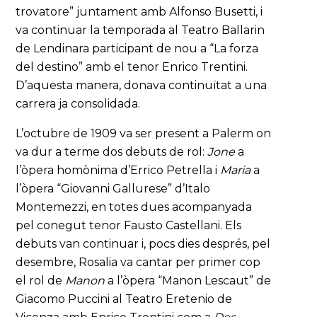
trovatore” juntament amb Alfonso Busetti, i
va continuar la temporada al Teatro Ballarin
de Lendinara participant de nou a “La forza
del destino” amb el tenor Enrico Trentini.
D’aquesta manera, donava continuïtat a una
carrera ja consolidada.
L’octubre de 1909 va ser present a Palerm on
va dur a terme dos debuts de rol:
Jone
a
l’òpera homònima d’Errico Petrella i
Maria
a
l’òpera “Giovanni Gallurese” d’Italo
Montemezzi, en totes dues acompanyada
pel conegut tenor Fausto Castellani. Els
debuts van continuar i, pocs dies després, pel
desembre, Rosalia va cantar per primer cop
el rol de
Manon
a l’òpera “Manon Lescaut” de
Giacomo Puccini al Teatro Eretenio de