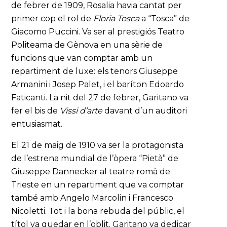
de febrer de 1909, Rosalia havia cantat per
primer cop el rol de
Floria Tosca
a “Tosca” de
Giacomo Puccini. Va ser al prestigiós Teatro
Politeama de Gènova en una sèrie de
funcions que van comptar amb un
repartiment de luxe: els tenors Giuseppe
Armanini i Josep Palet, i el baríton Edoardo
Faticanti. La nit del 27 de febrer, Garitano va
fer el bis de
Vissi d’arte
davant d’un auditori
entusiasmat.
El 21 de maig de 1910 va ser la protagonista
de l’estrena mundial de l’òpera “Pietà” de
Giuseppe Dannecker al teatre romà de
Trieste en un repartiment que va comptar
també amb Angelo Marcolin i Francesco
Nicoletti. Tot i la bona rebuda del públic, el
títol va quedar en l’oblit. Garitano va dedicar