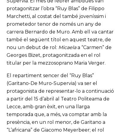
Supervia. El mes de febrer ambdues van
protagonitzar l’obra “Ruy Blas” de Filippo
Marchetti, al costat del també joveníssim i
prometedor tenor de només un any de
carrera Bernardo de Muro. Amb ell va cantar
també el següent títol en aquest teatre, de
nou un debut de rol:
Micaela
a “Carmen” de
Georges Bizet, protagonitzada en el rol
titular per la mezzosoprano Maria Verger.
El repartiment sencer del “Ruy Blas”
(Garitano-De Muro-Supervia) va ser el
protagonista de representar-lo a continuació
a partir del 15 d’abril al Teatro Politeama de
Lecce, amb gran èxit, en una llarga
temporada que, a més, va comptar amb la
presència, en un rol menor, de Garitano a
“L’africana” de Giacomo Meyerbeer; el rol