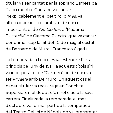
titular va ser cantat per la soprano Esmeralda
Pucci mentre Garitano va cantar
inexplicablement el petit rol d'
Ines.
Va
alternar aquest rol amb un de nou i
important, el de
Cio Cio San
a “Madama
Butterfly” de Giacomo Puccini, que va cantar
per primer cop la nit del 10 de maig al costat
de Bernardo de Muro i Francesco Cigada.
La temporada a Lecce es va estendre fins a
principis de juny de 1911 i a aquests títols s’hi
va incorporar el de “Carmen” on de nou va
ser
Micaela
amb De Muro. En aquest cas el
paper titular va recaure ja en Conchita
Supervia, en el debut d’un rol clau a la seva
carrera. Finalitzada la temporada, el mes
d’octubre va formar part de la temporada
del Teatro Bellini de Nàpols, on va interpretar