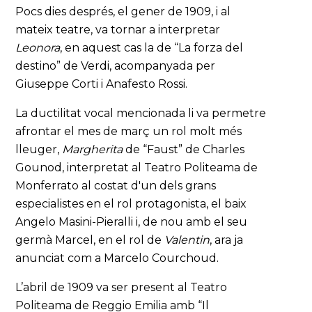
Pocs dies després, el gener de 1909, i al
mateix teatre, va tornar a interpretar
Leonora
, en aquest cas la de “La forza del
destino” de Verdi, acompanyada per
Giuseppe Corti i Anafesto Rossi.
La ductilitat vocal mencionada li va permetre
afrontar el mes de març un rol molt més
lleuger,
Margherita
de “Faust” de Charles
Gounod, interpretat al Teatro Politeama de
Monferrato al costat d'un dels grans
especialistes en el rol protagonista, el baix
Angelo Masini-Pieralli i, de nou amb el seu
germà Marcel, en el rol de
Valentin
, ara ja
anunciat com a Marcelo Courchoud.
L’abril de 1909 va ser present al Teatro
Politeama de Reggio Emilia amb “Il