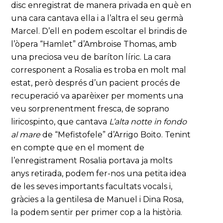
disc enregistrat de manera privada en què en
una cara cantava ella i a l’altra el seu germà
Marcel. D’ell en podem escoltar el brindis de
l’òpera “Hamlet” d’Ambroise Thomas, amb
una preciosa veu de baríton líric. La cara
corresponent a Rosalia es troba en molt mal
estat, però després d’un pacient procés de
recuperació va aparèixer per moments una
veu sorprenentment fresca, de soprano
liricospinto, que cantava
L’alta notte in fondo
al mare
de “Mefistofele” d’Arrigo Boito. Tenint
en compte que en el moment de
l’enregistrament Rosalia portava ja molts
anys retirada, podem fer-nos una petita idea
de les seves importants facultats vocals i,
gràcies a la gentilesa de Manuel i Dina Rosa,
la podem sentir per primer cop a la història.