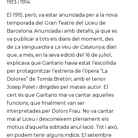
1913 i 1914.
El 1915, però, va estar anunciada per a la nova
temporada del Gran Teatre del Liceu de
Barcelona. Anunciada i amb detalls, ja que es
va publicar a tots els diaris del moment, des
de
La Vanguardia
a
La Veu de Catalunya
, diari
que, a més, en la seva edició del 16 de juliol,
explicava que Garitano havia estat l’escollida
per protagonitzar l’estrena de l’òpera “La
Dolores” de Tomás Bretón, amb el tenor
Josep Palet i dirigides pel mateix autor. El
cert és que Garitano mai va cantar aquelles
funcions, que finalment van ser
interpretades per Dolors Frau. No va cantar
mai al Liceu i desconeixem plenament els
motius d’aquella sobtada anul·lació. Tot i això,
en podem tenir alguns indicis. El setembre