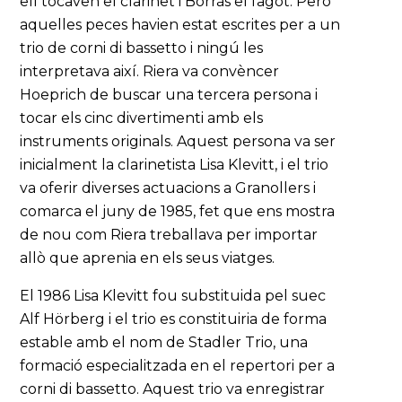
ell tocaven el clarinet i Borràs el fagot. Però
aquelles peces havien estat escrites per a un
trio de corni di bassetto i ningú les
interpretava així. Riera va convèncer
Hoeprich de buscar una tercera persona i
tocar els cinc divertimenti amb els
instruments originals. Aquest persona va ser
inicialment la clarinetista Lisa Klevitt, i el trio
va oferir diverses actuacions a Granollers i
comarca el juny de 1985, fet que ens mostra
de nou com Riera treballava per importar
allò que aprenia en els seus viatges.
El 1986 Lisa Klevitt fou substituida pel suec
Alf Hörberg i el trio es constituiria de forma
estable amb el nom de Stadler Trio, una
formació especialitzada en el repertori per a
corni di bassetto. Aquest trio va enregistrar