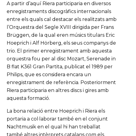
A partir d’aquí Riera participaria en diversos
enregistraments discogràfics internacionals
entre els quals cal destacar els realitzats amb
l’Orquestra del Segle XVIII dirigida per Frans
Brüggen, de la qual eren músics titulars Eric
Hoeprich i Alf Hörberg, els seus companys de
trio. El primer enregistrament amb aquesta
orquestra fou per al disc Mozart, Serenade in
B flat K361 Gran Partita, publicat el 1989 per
Philips, que es considera encara un
enregistrament de referència. Posteriorment
Riera participaria en altres discs i gires amb
aquesta formació.
La bona relació entre Hoeprich i Riera els
portaria a col·laborar també en el conjunt
Nachtmusik en el qual hi han treballat
també altres intèrprets catalans com els