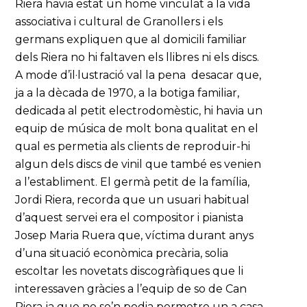
Riera havia estat un home vinculat a la vida
associativa i cultural de Granollers i els
germans expliquen que al domicili familiar
dels Riera no hi faltaven els llibres ni els discs.
A mode d’il·lustració val la pena desacar que,
ja a la dècada de 1970, a la botiga familiar,
dedicada al petit electrodomèstic, hi havia un
equip de música de molt bona qualitat en el
qual es permetia als clients de reproduir-hi
algun dels discs de vinil que també es venien
a l’establiment. El germà petit de la família,
Jordi Riera, recorda que un usuari habitual
d’aquest servei era el compositor i pianista
Josep Maria Ruera que, víctima durant anys
d’una situació econòmica precària, solia
escoltar les novetats discogràfiques que li
interessaven gràcies a l’equip de so de Can
Riera ja que no se’n podia permetre un a casa