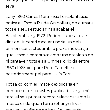
seva.
L’any 1960 Carles Riera inicià l’escolarització
bàsica a l’Escola Pia de Granollers, on cursaria
tots els seus estudis fins a acabar el
Batxillerat l’any 1972. Podem suposar que
dins de l’itinerari escolar tindria un dels
primers contactes amb la praxis musical, ja
que l’escola comptava amb una escolania on
hi cantaven tots els alumnes, dirigida entre
1960 i 1963 pel pare Pere Carceller i
posteriorment pel pare Lluís Tort.
Tot i això, com ell mateix explicaria en
nombroses entrevistes publicades anys més
tard, el seu primer record relacionat amb la
música és de quan tenia set anys i li van
regalar una flauta de bec. Aquest seria