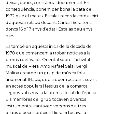
deixar, doncs, constància documental. En
conseqüència, donem per bona la data de
1972 que el mateix Escalas recorda com a inici
d’aquesta relació docent. Carles Riera tenia
doncs 16 o 17 anys d’edat i Escalas deu anys
més.
És també en aquests inicis de la dècada de
1970 que comencem a trobar notícies a la
premsa del Vallès Oriental sobre l’activitat
musical de Riera. Amb Rafael Sala i Sergi
Molina crearen un grup de música folk
anomenat Il·lació, que trobem actuant sovint
en actes populars i festius de la comarca
segons s’observa a la premsa local de l’època.
Els membres del grup tocaven diversos
instruments i cantaven versions d’altres
grups o peces pròpies. Riera hi tocava la