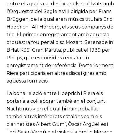
entre els quals cal destacar els realitzats amb
l’Orquestra del Segle XVIII dirigida per Frans
Brüggen, de la qual eren músics titulars Eric
Hoeprich i Alf Hörberg, els seus companys de
trio. El primer enregistrament amb aquesta
orquestra fou per al disc Mozart, Serenade in
B flat K361 Gran Partita, publicat el 1989 per
Philips, que es considera encara un
enregistrament de referència. Posteriorment
Riera participaria en altres discs i gires amb
aquesta formació.
La bona relació entre Hoeprich i Riera els
portaria a col·laborar també en el conjunt
Nachtmusik en el qual hi han treballat
també altres intèrprets catalans com els
clarinetistes Albert Gumí, Òscar Argüelles i
Toni Salar-Verdú o el violinista Emilio Moreno.