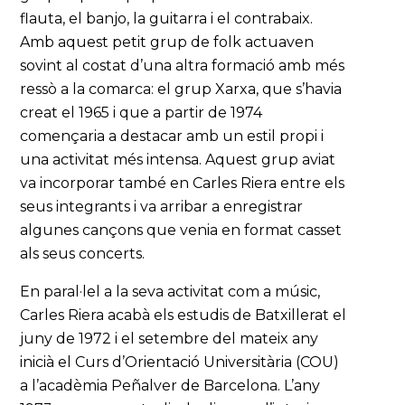
flauta, el banjo, la guitarra i el contrabaix.
Amb aquest petit grup de folk actuaven
sovint al costat d’una altra formació amb més
ressò a la comarca: el grup Xarxa, que s’havia
creat el 1965 i que a partir de 1974
començaria a destacar amb un estil propi i
una activitat més intensa. Aquest grup aviat
va incorporar també en Carles Riera entre els
seus integrants i va arribar a enregistrar
algunes cançons que venia en format casset
als seus concerts.
En paral·lel a la seva activitat com a músic,
Carles Riera acabà els estudis de Batxillerat el
juny de 1972 i el setembre del mateix any
inicià el Curs d’Orientació Universitària (COU)
a l’acadèmia Peñalver de Barcelona. L’any