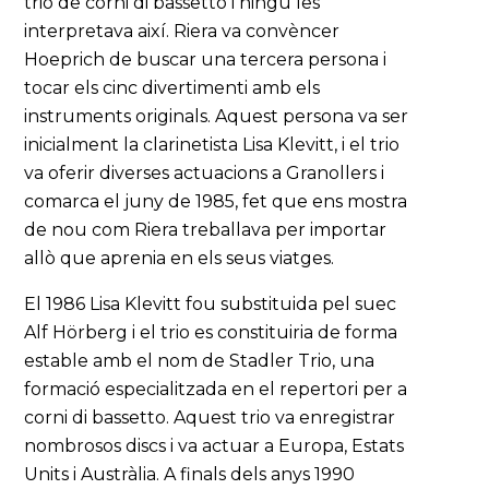
trio de corni di bassetto i ningú les
interpretava així. Riera va convèncer
Hoeprich de buscar una tercera persona i
tocar els cinc divertimenti amb els
instruments originals. Aquest persona va ser
inicialment la clarinetista Lisa Klevitt, i el trio
va oferir diverses actuacions a Granollers i
comarca el juny de 1985, fet que ens mostra
de nou com Riera treballava per importar
allò que aprenia en els seus viatges.
El 1986 Lisa Klevitt fou substituida pel suec
Alf Hörberg i el trio es constituiria de forma
estable amb el nom de Stadler Trio, una
formació especialitzada en el repertori per a
corni di bassetto. Aquest trio va enregistrar
nombrosos discs i va actuar a Europa, Estats
Units i Austràlia. A finals dels anys 1990