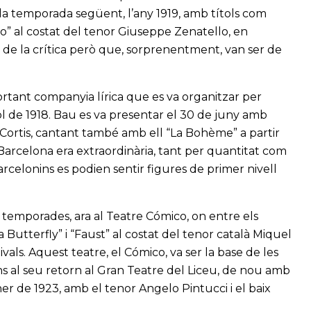
la temporada següent, l’any 1919, amb títols com
lo” al costat del tenor Giuseppe Zenatello, en
 de la crítica però que, sorprenentment, van ser de
rtant companyia lírica que es va organitzar per
ol de 1918. Bau es va presentar el 30 de juny amb
Cortis, cantant també amb ell “La Bohème” a partir
 a Barcelona era extraordinària, tant per quantitat com
 barcelonins es podien sentir figures de primer nivell
 temporades, ara al Teatre Cómico, on entre els
Butterfly” i “Faust” al costat del tenor català Miquel
vals. Aquest teatre, el Cómico, va ser la base de les
ins al seu retorn al Gran Teatre del Liceu, de nou amb
ner de 1923, amb el tenor Angelo Pintucci i el baix