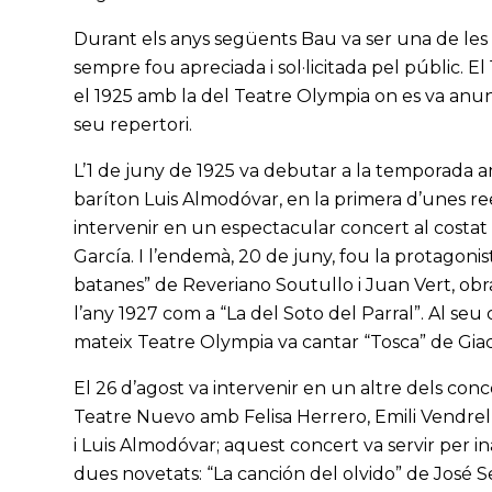
Durant els anys següents Bau va ser una de les
sempre fou apreciada i sol·licitada pel públic. 
el 1925 amb la del Teatre Olympia on es va anun
seu repertori.
L’1 de juny de 1925 va debutar a la temporada a
baríton Luis Almodóvar, en la primera d’unes reei
intervenir en un espectacular concert al costat 
García. I l’endemà, 20 de juny, fou la protagoni
batanes” de Reveriano Soutullo i Juan Vert, obra
l’any 1927 com a “La del Soto del Parral”. Al seu
mateix Teatre Olympia va cantar “Tosca” de Giac
El 26 d’agost va intervenir en un altre dels concer
Teatre Nuevo amb Felisa Herrero, Emili Vendre
i Luis Almodóvar; aquest concert va servir per
dues novetats: “La canción del olvido” de José 