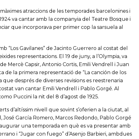
 màximes atraccions de les temporades barcelonines i
El 1924 va cantar amb la companyia del Teatre Bosque i
ciar que incorporava per primer cop la sarsuela al
mb “Los Gavilanes” de Jacinto Guerrero al costat del
xides representacions. El 19 de juny, a l’Olympia, va
de Mercè Capsir, Antonio Cortis, Emili Vendrell i Juan
sta de la primera representació de “La canción de los
 que després de diverses revisions es reestrenaria
 costat van cantar Emili Vendrell i Pablo Gorgé. Al
omo Puccini la nit del 8 d’agost de 1925.
ts d’altíssim nivell que sovint s’oferien a la ciutat, al
ll, José García Romero, Marcos Redondo, Pablo Gorgé
 inaugurar una temporada en què es va presentar amb
Serrano i “Jugar con fuego” d’Asenjo Barbieri, ambdues