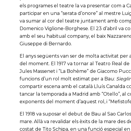
els programes el teatre la va presentar com a C
participar en una “serata d’onore” al mestre Lui
va sumar al cor del teatre juntament amb co
Domenico Viglione-Borghese. El 23 d’abril va c
amb el seu habitual company, el baix Nazzareno 
Giuseppe di Bernardo.
El anys següents van ser de molta activitat per a
del moment. El 1917 va tornar al Teatro Real d
Jules Massenet i “La Bohème” de Giacomo Puccini
funcions d’un rol molt estimat per a Bau:
Siegl
compartir escena amb el català Lluís Canalda 
tancar la temporada a Madrid amb “Otello”, al co
exponents del moment d’aquest rol, i “Mefistofel
El 1918 va suposar el debut de Bau al Sao Carlos 
mare. Allà va revalidar els èxits de la mare des 
costat de Tito Schipa, en una funció especial 