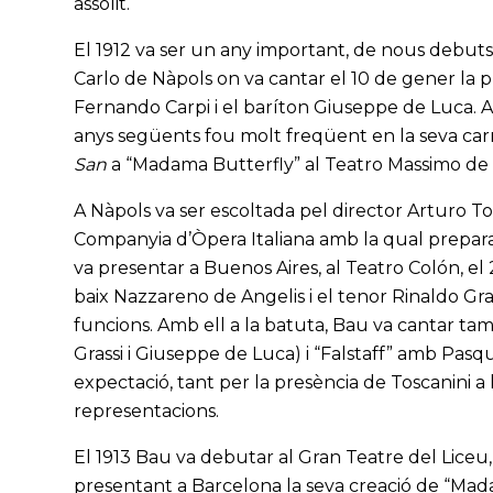
assolit.
El 1912 va ser un any important, de nous debuts
Carlo de Nàpols on va cantar el 10 de gener la 
Fernando Carpi i el baríton Giuseppe de Luca. 
anys següents fou molt freqüent en la seva carre
San
a “Madama Butterfly” al Teatro Massimo de P
A Nàpols va ser escoltada pel director Arturo To
Companyia d’Òpera Italiana amb la qual prepara
va presentar a Buenos Aires, al Teatro Colón, el
baix Nazzareno de Angelis i el tenor Rinaldo Grass
funcions. Amb ell a la batuta, Bau va cantar t
Grassi i Giuseppe de Luca) i “Falstaff” amb Pasq
expectació, tant per la presència de Toscanini a l
representacions.
El 1913 Bau va debutar al Gran Teatre del Liceu, 
presentant a Barcelona la seva creació de “Mada