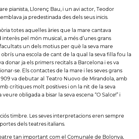
 pianista, Llorenç Bau, i un avi actor, Teodor
mblava ja predestinada des dels seus inicis.
òria totes aquelles àries que la mare cantava
 interès pel món musical, a més d’unes grans
facultats un dels motius per què la seva mare
rís una escola de cant de la qual la seva filla fou la
donar ja els primers recitals a Barcelona i es va
cionar-se. Els contactes de la mare i les seves grans
e 1909 va debutar al Teatro Nuovo de Mirandola, amb
b crítiques molt positives i on la nit de la seva
 veure obligada a bisar la seva escena “O Salce!” i
ciós timbre. Les seves interpretacions eren sempre
portes dels teatres italians.
 teatre tan important com el Comunale de Bolonya,