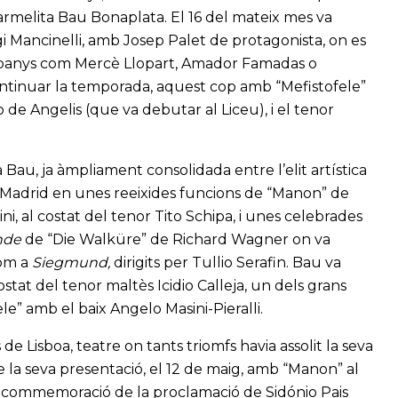
armelita Bau Bonaplata. El 16 del mateix mes va
gi Mancinelli, amb Josep Palet de protagonista, on es
mpanys com Mercè Llopart, Amador Famadas o
ontinuar la temporada, aquest cop amb “Mefistofele”
de Angelis (que va debutar al Liceu), i el tenor
 Bau, ja àmpliament consolidada entre l’elit artística
e Madrid en unes reeixides funcions de “Manon” de
, al costat del tenor Tito Schipa, i unes celebrades
inde
de “Die Walküre” de Richard Wagner on va
com a
Siegmund,
dirigits per Tullio Serafin. Bau va
stat del tenor maltès Icidio Calleja, un dels grans
e” amb el baix Angelo Masini-Pieralli.
de Lisboa, teatre on tants triomfs havia assolit la seva
de la seva presentació, el 12 de maig, amb “Manon” al
en commemoració de la proclamació de Sidónio Pais