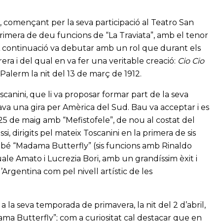
, començant per la seva participació al Teatro San
primera de deu funcions de “La Traviata”, amb el tenor
A continuació va debutar amb un rol que durant els
ra i del qual en va fer una veritable creació:
Cio Cio
alerm la nit del 13 de març de 1912.
scanini, que li va proposar formar part de la seva
va una gira per Amèrica del Sud. Bau va acceptar i es
 25 de maig amb “Mefistofele”, de nou al costat del
i, dirigits pel mateix Toscanini en la primera de sis
ambé “Madama Butterfly” (sis funcions amb Rinaldo
uale Amato i Lucrezia Bori, amb un grandíssim èxit i
’Argentina com pel nivell artístic de les
a la seva temporada de primavera, la nit del 2 d’abril,
ma Butterfly”; com a curiositat cal destacar que en