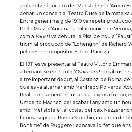
amb dotze funcions de “Mefistofele” d’Arrigo Boit
donar un concert al Teatro Duse de la mateixa ciu
Entre gener i maig de 1910 va repetir produccions
Delle Muse d’Ancona i al Filarmonico de Verona,
com a
Faust
i va debutar a Pisa, de nou a “Faust
triomfal producció de “Lohengrin” de Richard Wag
pel mestre compositor Ettore Panizza.
El 1911 es va presentar al Teatro Vittorio Emman
alternant-se en el rol d’
Osaka
amb
dos il·lustre
altre important debut, al Costanzi de Roma, de
que es va alternar amb Manfredo Polverosi. Aque
Real, curiosament en una sola i exitosa funció, e
Umberto Macnez, per acabar l’any amb un nou d
amb “Mefistofele”, al costat del baix Nazzareno
famosa soprano Rosina Storchio, creadora de tí
Bohème” de Ruggero Leoncavallo, fet que ens don