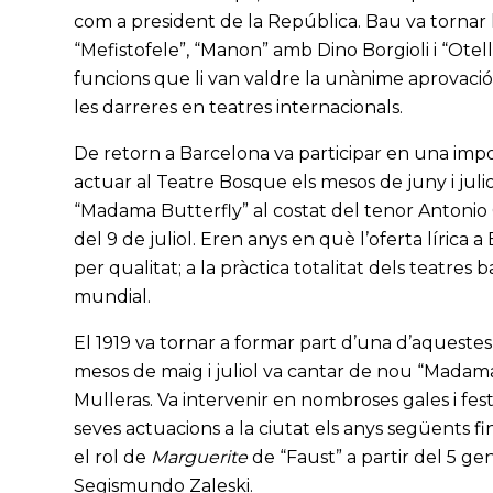
com a president de la República. Bau va tornar 
“Mefistofele”, “Manon” amb Dino Borgioli i “Otel
funcions que li van valdre la unànime aprovació
les darreres en teatres internacionals.
De retorn a Barcelona va participar en una impo
actuar al Teatre Bosque els mesos de juny i juli
“Madama Butterfly” al costat del tenor Antonio 
del 9 de juliol. Eren anys en què l’oferta lírica
per qualitat; a la pràctica totalitat dels teatres
mundial.
El 1919 va tornar a formar part d’una d’aquestes
mesos de maig i juliol va cantar de nou “Madama 
Mulleras. Va intervenir en nombroses gales i festi
seves actuacions a la ciutat els anys següents f
el rol de
Marguerite
de “Faust” a partir del 5 ge
Segismundo Zaleski.