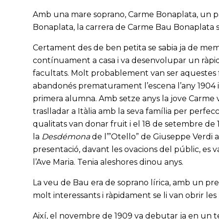
Amb una mare soprano, Carme Bonaplata, un pare
Bonaplata, la carrera de Carme Bau Bonaplata se
Certament des de ben petita se sabia ja de mem
contínuament a casa i va desenvolupar un ràpid
facultats. Molt probablement van ser aquestes 
abandonés prematurament l’escena l’any 1904 i ob
primera alumna. Amb setze anys la jove Carme va 
traslladar a Itàlia amb la seva família per perfec
qualitats van donar fruit i el 18 de setembre d
la
Desdémona
de l’”Otello” de Giuseppe Verdi am
presentació, davant les ovacions del públic, es va
l’Ave Maria. Tenia aleshores dinou anys.
La veu de Bau era de soprano lírica, amb un pre
molt interessants i ràpidament se li van obrir les 
Així, el novembre de 1909 va debutar ja en un