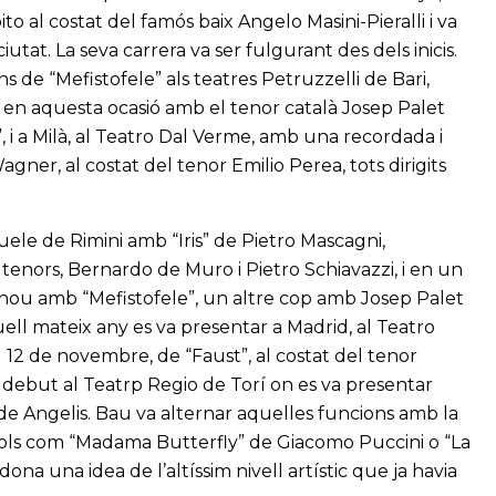
o al costat del famós baix Angelo Masini-Pieralli i va
tat. La seva carrera va ser fulgurant des dels inicis.
 de “Mefistofele” als teatres Petruzzelli de Bari,
 en aquesta ocasió amb el tenor català Josep Palet
”, i a Milà, al Teatro Dal Verme, amb una recordada i
ner, al costat del tenor Emilio Perea, tots dirigits
uele de Rimini amb “Iris” de Pietro Mascagni,
s tenors, Bernardo de Muro i Pietro Schiavazzi, i en un
 nou amb “Mefistofele”, un altre cop amb Josep Palet
ll mateix any es va presentar a Madrid, al Teatro
l 12 de novembre, de “Faust”, al costat del tenor
ebut al Teatrp Regio de Torí on es va presentar
 de Angelis. Bau va alternar aquelles funcions amb la
tols com “Madama Butterfly” de Giacomo Puccini o “La
a una idea de l’altíssim nivell artístic que ja havia