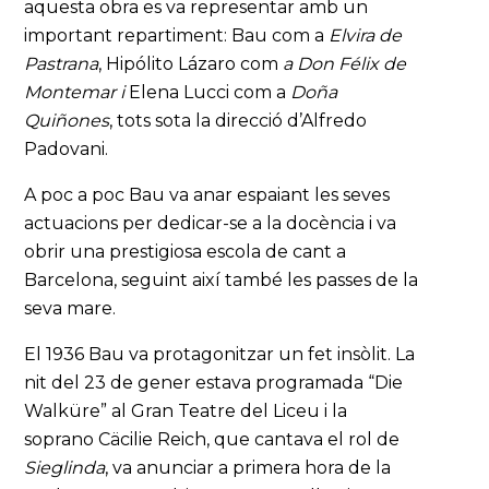
aquesta obra es va representar amb un
important repartiment: Bau com a
Elvira de
Pastrana
, Hipólito Lázaro com
a Don Félix de
Montemar
i
Elena Lucci com a
Doña
Quiñones
, tots sota la direcció d’Alfredo
Padovani.
A poc a poc Bau va anar espaiant les seves
actuacions per dedicar-se a la docència i va
obrir una prestigiosa escola de cant a
Barcelona, seguint així també les passes de la
seva mare.
El 1936 Bau va protagonitzar un fet insòlit. La
nit del 23 de gener estava programada “Die
Walküre” al Gran Teatre del Liceu i la
soprano Cäcilie Reich, que cantava el rol de
Sieglinda
, va anunciar a primera hora de la