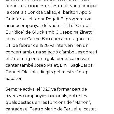
oferir tres funcions en les quals van participar
la contralt Conxita Callao, el baríton Apolo
Granforte i el tenor Rogeli. El programa va
anar acompanyat dels actes I i II d’“Orfeu i
Eurídice” de Gluck amb Giuseppina Zinetti i
la mateixa Carme Bau com a protagonistes.
L’11 de febrer de 1928 va intervenir en un
concert amb una selecció d’ambdues obres, i
el 2 de maig en una gala benèfica on van
cantar també Josep Palet, Emili Sagi-Barba i
Gabriel Olaizola, dirigits pel mestre Josep
Sabater.
Sempre activa, el 1929 va formar part de
diverses companyies nacionals, entre les
quals destaquen les funcions de “Manon”,
cantades al Teatro Marín de Teruel, al costat