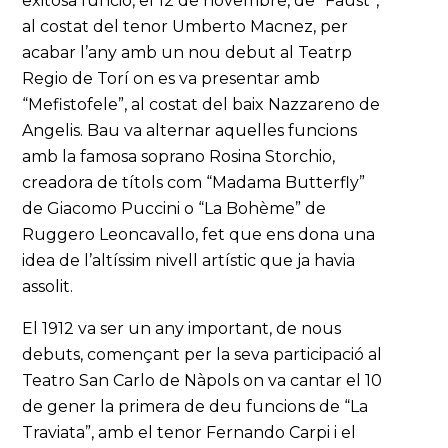
exitosa funció, el 12 de novembre, de “Faust”,
al costat del tenor Umberto Macnez, per
acabar l’any amb un nou debut al Teatrp
Regio de Torí on es va presentar amb
“Mefistofele”, al costat del baix Nazzareno de
Angelis. Bau va alternar aquelles funcions
amb la famosa soprano Rosina Storchio,
creadora de títols com “Madama Butterfly”
de Giacomo Puccini o “La Bohème” de
Ruggero Leoncavallo, fet que ens dona una
idea de l’altíssim nivell artístic que ja havia
assolit.
El 1912 va ser un any important, de nous
debuts, començant per la seva participació al
Teatro San Carlo de Nàpols on va cantar el 10
de gener la primera de deu funcions de “La
Traviata”, amb el tenor Fernando Carpi i el