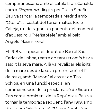
compartir escena amb el català Lluís Canalda
com a
Siegmund,
dirigits per Tullio Serafin.
Bau va tancar la temporada a Madrid amb
“Otello”, al costat del tenor maltès Icidio
Calleja, un dels grans exponents del moment
d’aquest rol, i “Mefistofele” amb el baix
Angelo Masini-Pieralli.
El 1918 va suposar el debut de Bau al Sao
Carlos de Lisboa, teatre on tants triomfs havia
assolit la seva mare. Allà va revalidar els èxits
de la mare des de la seva presentació, el 12
de maig, amb “Manon” al costat de Tito
Schipa, en una funció especial en
commemoració de la proclamació de Sidónio
Pais com a president de la República. Bau va
tornar la temporada següent, l’any 1919, amb
títols com “Mefistofele”, “Manon” amb Dino