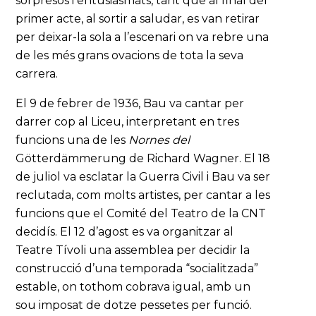
sorpresos i entusiasmats, tant que al final del
primer acte, al sortir a saludar, es van retirar
per deixar-la sola a l’escenari on va rebre una
de les més grans ovacions de tota la seva
carrera.
El 9 de febrer de 1936, Bau va cantar per
darrer cop al Liceu, interpretant en tres
funcions una de les
Nornes
del
Götterdämmerung de Richard Wagner. El 18
de juliol va esclatar la Guerra Civil i Bau va ser
reclutada, com molts artistes, per cantar a les
funcions que el Comité del Teatro de la CNT
decidís. El 12 d’agost es va organitzar al
Teatre Tívoli una assemblea per decidir la
construcció d’una temporada “socialitzada”
estable, on tothom cobrava igual, amb un
sou imposat de dotze pessetes per funció.