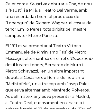
Palet com a
Faust
i va debutar a Pisa, de nou
a “Faust”, i a Milà, al Teatro Dal Verme, amb
una recordada i triomfal producció de
“Lohengrin” de Richard Wagner, al costat del
tenor Emilio Perea, tots dirigits pel mestre
compositor Ettore Panizza.
El 1911 es va presentar al Teatro Vittorio
Emmanuele de Rimini amb “Iris” de Pietro
Mascagni, alternant-se en el rol d’
Osaka
amb
dos il·lustres tenors, Bernardo de Muro i
Pietro Schiavazzi, i en un altre important
debut, al Costanzi de Roma, de nou amb
“Mefistofele”, un altre cop amb Josep Palet
que es va alternar amb Manfredo Polverosi.
Aquell mateix any es va presentar a Madrid,
al Teatro Real, curiosament en una sola i