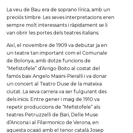
La veu de Bau era de soprano lírica, amb un
preciós timbre. Les seves interpretacions eren
sempre molt interessants i ràpidament se li
van obrir les portes dels teatres italians.
Així, el novembre de 1909 va debutar ja en
un teatre tan important com el Comunale
de Bolonya, amb dotze funcions de
“Mefistofele” d’Arrigo Boito al costat del
famós baix Angelo Masini-Pieralli i va donar
un concert al Teatro Duse de la mateixa
ciutat. La seva carrera va ser fulgurant des
dels inicis. Entre gener i maig de 1910 va
repetir produccions de “Mefistofele” als
teatres Petruzzelli de Bari, Delle Muse
d’Ancona i al Filarmonico de Verona, en
aquesta ocasió amb el tenor català Josep