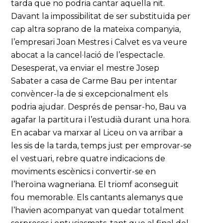
tarda que no podria cantar aquella nit.
Davant la impossibilitat de ser substituïda per
cap altra soprano de la mateixa companyia,
l’empresari Joan Mestres i Calvet es va veure
abocat a la cancel·lació de l’espectacle.
Desesperat, va enviar el mestre Josep
Sabater a casa de Carme Bau per intentar
convèncer-la de si excepcionalment els
podria ajudar. Després de pensar-ho, Bau va
agafar la partitura i l’estudià durant una hora.
En acabar va marxar al Liceu on va arribar a
les sis de la tarda, temps just per emprovar-se
el vestuari, rebre quatre indicacions de
moviments escènics i convertir-se en
l’heroïna wagneriana. El triomf aconseguit
fou memorable. Els cantants alemanys que
l’havien acompanyat van quedar totalment