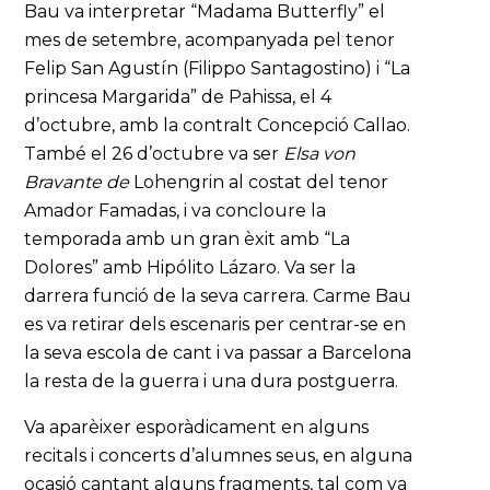
Bau va interpretar “Madama Butterfly” el
mes de setembre, acompanyada pel tenor
Felip San Agustín (Filippo Santagostino) i “La
princesa Margarida” de Pahissa, el 4
d’octubre, amb la contralt Concepció Callao.
També el 26 d’octubre va ser
Elsa von
Bravante
de
Lohengrin al costat del tenor
Amador Famadas, i va concloure la
temporada amb un gran èxit amb “La
Dolores” amb Hipólito Lázaro. Va ser la
darrera funció de la seva carrera. Carme Bau
es va retirar dels escenaris per centrar-se en
la seva escola de cant i va passar a Barcelona
la resta de la guerra i una dura postguerra.
Va aparèixer esporàdicament en alguns
recitals i concerts d’alumnes seus, en alguna
ocasió cantant alguns fragments, tal com va