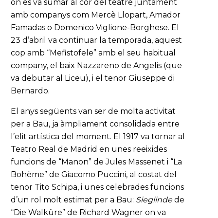
on es va sumar al cor del teatre juntament
amb companys com Mercè Llopart, Amador
Famadas o Domenico Viglione-Borghese. El
23 d’abril va continuar la temporada, aquest
cop amb “Mefistofele” amb el seu habitual
company, el baix Nazzareno de Angelis (que
va debutar al Liceu), i el tenor Giuseppe di
Bernardo.
El anys següents van ser de molta activitat
per a Bau, ja àmpliament consolidada entre
l’elit artística del moment. El 1917 va tornar al
Teatro Real de Madrid en unes reeixides
funcions de “Manon” de Jules Massenet i “La
Bohème” de Giacomo Puccini, al costat del
tenor Tito Schipa, i unes celebrades funcions
d’un rol molt estimat per a Bau:
Sieglinde
de
“Die Walküre” de Richard Wagner on va