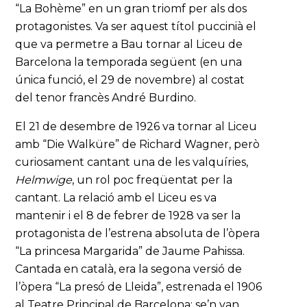
“La Bohème” en un gran triomf per als dos
protagonistes. Va ser aquest títol puccinià el
que va permetre a Bau tornar al Liceu de
Barcelona la temporada següent (en una
única funció, el 29 de novembre) al costat
del tenor francès André Burdino.
El 21 de desembre de 1926 va tornar al Liceu
amb “Die Walküre” de Richard Wagner, però
curiosament cantant una de les valquíries,
Helmwige
, un rol poc freqüentat per la
cantant. La relació amb el Liceu es va
mantenir i el 8 de febrer de 1928 va ser la
protagonista de l’estrena absoluta de l’òpera
“La princesa Margarida” de Jaume Pahissa.
Cantada en català, era la segona versió de
l’òpera “La presó de Lleida”, estrenada el 1906
al Teatre Principal de Barcelona; se’n van