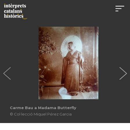
Carme Bau a Madama Butterfly
© Col·lecció Miquel Pérez Garcia