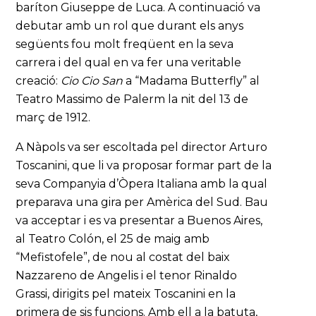
baríton Giuseppe de Luca. A continuació va
debutar amb un rol que durant els anys
següents fou molt freqüent en la seva
carrera i del qual en va fer una veritable
creació:
Cio Cio San
a “Madama Butterfly” al
Teatro Massimo de Palerm la nit del 13 de
març de 1912.
A Nàpols va ser escoltada pel director Arturo
Toscanini, que li va proposar formar part de la
seva Companyia d’Òpera Italiana amb la qual
preparava una gira per Amèrica del Sud. Bau
va acceptar i es va presentar a Buenos Aires,
al Teatro Colón, el 25 de maig amb
“Mefistofele”, de nou al costat del baix
Nazzareno de Angelis i el tenor Rinaldo
Grassi, dirigits pel mateix Toscanini en la
primera de sis funcions. Amb ell a la batuta,