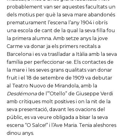
probablement van ser aquestes facultats un
dels motius per què la seva mare abandonés
prematurament l’escena l’any 1904 i obrís
una escola de cant de la qual la seva filla fou
la primera alumna. Amb setze anys la jove
Carme va donar ja els primers recitals a
Barcelona i es va traslladar a Itàlia amb la seva
família per perfeccionar-se. Els contactes de
la mare i les seves grans qualitats van donar
fruit i el 18 de setembre de 1909 va debutar
al Teatro Nuovo de Mirandola, amb la
Desdémona
de l’”Otello” de Giuseppe Verdi
amb crítiques molt positives i on la nit de la
seva presentació, davant les ovacions del
públic, es va veure obligada a bisar la seva
escena “O Salce!” i l’Ave Maria. Tenia aleshores
dinou anys.