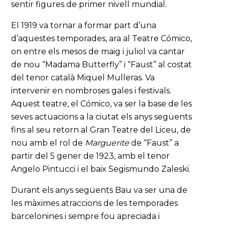
sentir figures de primer nivell mundial.
El 1919 va tornar a formar part d’una
d’aquestes temporades, ara al Teatre Cómico,
on entre els mesos de maig i juliol va cantar
de nou “Madama Butterfly” i “Faust” al costat
del tenor català Miquel Mulleras. Va
intervenir en nombroses gales i festivals.
Aquest teatre, el Cómico, va ser la base de les
seves actuacions a la ciutat els anys següents
fins al seu retorn al Gran Teatre del Liceu, de
nou amb el rol de
Marguerite
de “Faust” a
partir del 5 gener de 1923, amb el tenor
Angelo Pintucci i el baix Segismundo Zaleski.
Durant els anys següents Bau va ser una de
les màximes atraccions de les temporades
barcelonines i sempre fou apreciada i