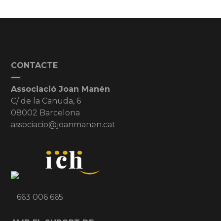
CONTACTE
Associació Joan Manén
C/ de la Canuda, 6
08002 Barcelona
associacio@joanmanen.cat
663 006 665