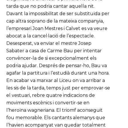
tarda que no podria cantar aquella nit.
Davant la impossibilitat de ser substituïda per
cap altra soprano de la mateixa companyia,
l’empresari Joan Mestres i Calvet es va veure
abocat a la cancel·lació de l’espectacle.
Desesperat, va enviar el mestre Josep
Sabater a casa de Carme Bau per intentar
convèncer-la de si excepcionalment els
podria ajudar. Després de pensar-ho, Bau va
agafar la partitura i l’estudià durant una hora.
En acabar va marxar al Liceu on va arribar a
les sis de la tarda, temps just per emprovar-se
el vestuari, rebre quatre indicacions de
moviments escènics i convertir-se en
l’heroïna wagneriana. El triomf aconseguit
fou memorable. Els cantants alemanys que
l’havien acompanyat van quedar totalment