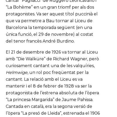
cantar “Pagliacci” de Ruggero Leoncavallo i
“La Bohème” en un gran triomf per als dos
protagonistes. Va ser aquest títol puccinià el
que va permetre a Bau tornar al Liceu de
Barcelona la temporada següent (en una
única funció, el 29 de novembre) al costat
del tenor francès André Burdino.
El 21 de desembre de 1926 va tornar al Liceu
amb “Die Walküre” de Richard Wagner, però
curiosament cantant una de les valquíries,
Helmwige
, un rol poc freqüentat per la
cantant. La relació amb el Liceu es va
mantenir i el 8 de febrer de 1928 va ser la
protagonista de l’estrena absoluta de l’òpera
“La princesa Margarida” de Jaume Pahissa.
Cantada en català, era la segona versió de
l’òpera “La presó de Lleida”, estrenada el 1906