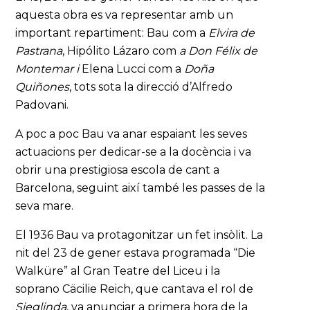
aquesta obra es va representar amb un
important repartiment: Bau com a
Elvira de
Pastrana
, Hipólito Lázaro com
a Don Félix de
Montemar
i
Elena Lucci com a
Doña
Quiñones
, tots sota la direcció d’Alfredo
Padovani.
A poc a poc Bau va anar espaiant les seves
actuacions per dedicar-se a la docència i va
obrir una prestigiosa escola de cant a
Barcelona, seguint així també les passes de la
seva mare.
El 1936 Bau va protagonitzar un fet insòlit. La
nit del 23 de gener estava programada “Die
Walküre” al Gran Teatre del Liceu i la
soprano Cäcilie Reich, que cantava el rol de
Sieglinda
, va anunciar a primera hora de la