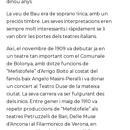
dinou anys.
La veu de Bau era de soprano lírica, amb un
preciós timbre. Les seves interpretacions eren
sempre molt interessants i ràpidament se li
van obrir les portes dels teatres italians.
Així, el novembre de 1909 va debutar ja en
un teatre tan important com el Comunale
de Bolonya, amb dotze funcions de
“Mefistofele” d’Arrigo Boito al costat del
famós baix Angelo Masini-Pieralli i va donar
un concert al Teatro Duse de la mateixa
ciutat. La seva carrera va ser fulgurant des
dels inicis. Entre gener i maig de 1910 va
repetir produccions de “Mefistofele” als
teatres Petruzzelli de Bari, Delle Muse
d’Ancona i al Filarmonico de Verona, en