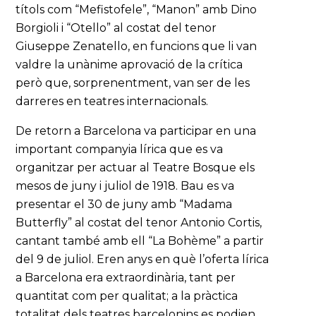
títols com “Mefistofele”, “Manon” amb Dino
Borgioli i “Otello” al costat del tenor
Giuseppe Zenatello, en funcions que li van
valdre la unànime aprovació de la crítica
però que, sorprenentment, van ser de les
darreres en teatres internacionals.
De retorn a Barcelona va participar en una
important companyia lírica que es va
organitzar per actuar al Teatre Bosque els
mesos de juny i juliol de 1918. Bau es va
presentar el 30 de juny amb “Madama
Butterfly” al costat del tenor Antonio Cortis,
cantant també amb ell “La Bohème” a partir
del 9 de juliol. Eren anys en què l’oferta lírica
a Barcelona era extraordinària, tant per
quantitat com per qualitat; a la pràctica
totalitat dels teatres barcelonins es podien