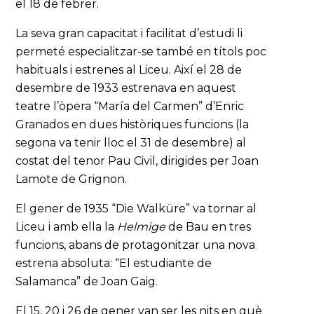
el 18 de febrer.
La seva gran capacitat i facilitat d’estudi li
permeté especialitzar-se també en títols poc
habituals i estrenes al Liceu. Així el 28 de
desembre de 1933 estrenava en aquest
teatre l’òpera “María del Carmen” d’Enric
Granados en dues històriques funcions (la
segona va tenir lloc el 31 de desembre) al
costat del tenor Pau Civil, dirigides per Joan
Lamote de Grignon.
El gener de 1935 “Die Walküre” va tornar al
Liceu i amb ella la
Helmige
de Bau en tres
funcions, abans de protagonitzar una nova
estrena absoluta: “El estudiante de
Salamanca” de Joan Gaig.
El 15, 20 i 26 de gener van ser les nits en què