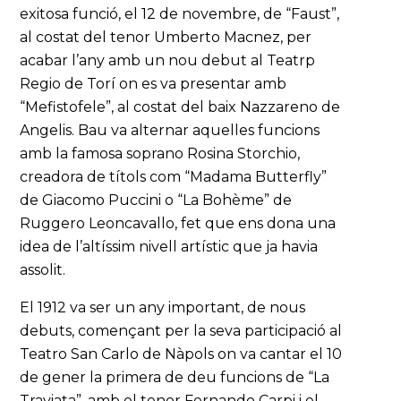
exitosa funció, el 12 de novembre, de “Faust”,
al costat del tenor Umberto Macnez, per
acabar l’any amb un nou debut al Teatrp
Regio de Torí on es va presentar amb
“Mefistofele”, al costat del baix Nazzareno de
Angelis. Bau va alternar aquelles funcions
amb la famosa soprano Rosina Storchio,
creadora de títols com “Madama Butterfly”
de Giacomo Puccini o “La Bohème” de
Ruggero Leoncavallo, fet que ens dona una
idea de l’altíssim nivell artístic que ja havia
assolit.
El 1912 va ser un any important, de nous
debuts, començant per la seva participació al
Teatro San Carlo de Nàpols on va cantar el 10
de gener la primera de deu funcions de “La
Traviata”, amb el tenor Fernando Carpi i el