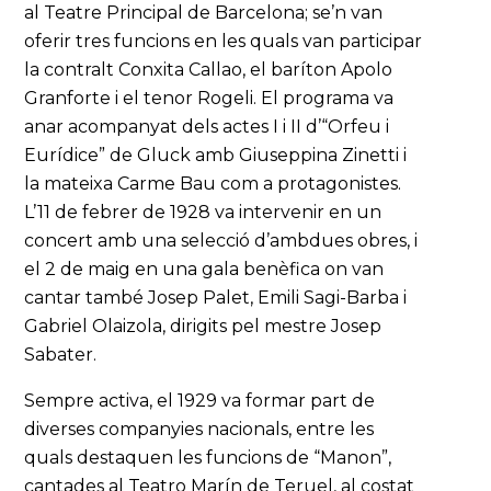
al Teatre Principal de Barcelona; se’n van
oferir tres funcions en les quals van participar
la contralt Conxita Callao, el baríton Apolo
Granforte i el tenor Rogeli. El programa va
anar acompanyat dels actes I i II d’“Orfeu i
Eurídice” de Gluck amb Giuseppina Zinetti i
la mateixa Carme Bau com a protagonistes.
L’11 de febrer de 1928 va intervenir en un
concert amb una selecció d’ambdues obres, i
el 2 de maig en una gala benèfica on van
cantar també Josep Palet, Emili Sagi-Barba i
Gabriel Olaizola, dirigits pel mestre Josep
Sabater.
Sempre activa, el 1929 va formar part de
diverses companyies nacionals, entre les
quals destaquen les funcions de “Manon”,
cantades al Teatro Marín de Teruel, al costat