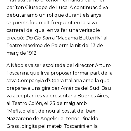
baríton Giuseppe de Luca. A continuació va
debutar amb un rol que durant els anys
següents fou molt freqüent en la seva
carrera i del qual en va fer una veritable
creació:
Cio Cio San
a “Madama Butterfly” al
Teatro Massimo de Palerm la nit del 13 de
març de 1912.
A Nàpols va ser escoltada pel director Arturo
Toscanini, que li va proposar formar part de la
seva Companyia d’Òpera Italiana amb la qual
preparava una gira per Amèrica del Sud. Bau
va acceptar i es va presentar a Buenos Aires,
al Teatro Colón, el 25 de maig amb
“Mefistofele”, de nou al costat del baix
Nazzareno de Angelis i el tenor Rinaldo
Grassi, dirigits pel mateix Toscanini en la