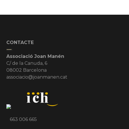
CONTACTE
Associació Joan Manén
C/ de la Canuda, 6
08002 Barcelona
associacio@joanmanen.cat
663 006 665