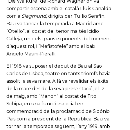
“Die Walküre” de Richard Wagner on va
compartir escena amb el català Lluís Canalda
com a
Siegmund,
dirigits per Tullio Serafin.
Bau va tancar la temporada a Madrid amb
“Otello”, al costat del tenor maltès Icidio
Calleja, un dels grans exponents del moment
d’aquest rol, i “Mefistofele” amb el baix
Angelo Masini-Pieralli.
El 1918 va suposar el debut de Bau al Sao
Carlos de Lisboa, teatre on tants triomfs havia
assolit la seva mare. Allà va revalidar els èxits
de la mare des de la seva presentació, el 12
de maig, amb “Manon” al costat de Tito
Schipa, en una funció especial en
commemoració de la proclamació de Sidónio
Pais com a president de la República. Bau va
tornar la temporada següent, l’any 1919, amb