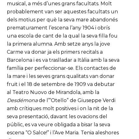
musical, a més d’unes grans facultats. Molt
probablement van ser aquestes facultats un
dels motius per què la seva mare abandonés
prematurament l’escena l’any 1904 i obrís
una escola de cant de la qual la seva filla fou
la primera alumna. Amb setze anys la jove
Carme va donar ja els primers recitals a
Barcelona i es va traslladar a Itàlia amb la seva
família per perfeccionar-se. Els contactes de
la mare i les seves grans qualitats van donar
fruit i el 18 de setembre de 1909 va debutar
al Teatro Nuovo de Mirandola, amb la
Desdémona
de l’”Otello” de Giuseppe Verdi
amb crítiques molt positives i on la nit de la
seva presentació, davant les ovacions del
públic, es va veure obligada a bisar la seva
escena “O Salce!” i l’Ave Maria. Tenia aleshores