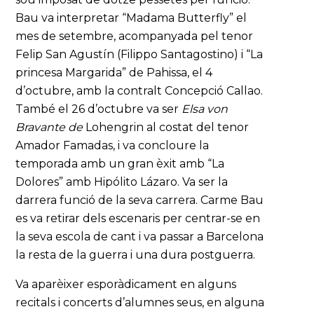
Bau va interpretar “Madama Butterfly” el
mes de setembre, acompanyada pel tenor
Felip San Agustín (Filippo Santagostino) i “La
princesa Margarida” de Pahissa, el 4
d’octubre, amb la contralt Concepció Callao.
També el 26 d’octubre va ser
Elsa von
Bravante
de
Lohengrin al costat del tenor
Amador Famadas, i va concloure la
temporada amb un gran èxit amb “La
Dolores” amb Hipólito Lázaro. Va ser la
darrera funció de la seva carrera. Carme Bau
es va retirar dels escenaris per centrar-se en
la seva escola de cant i va passar a Barcelona
la resta de la guerra i una dura postguerra.
Va aparèixer esporàdicament en alguns
recitals i concerts d’alumnes seus, en alguna