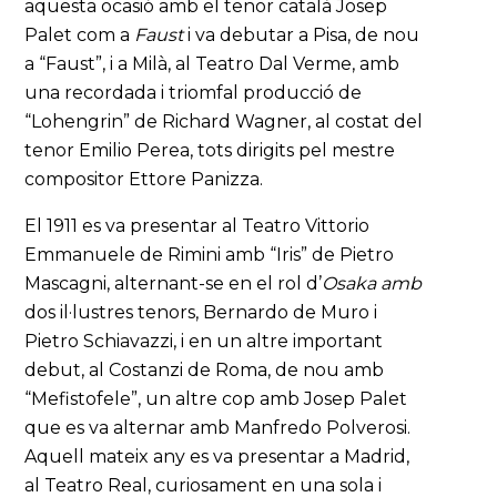
aquesta ocasió amb el tenor català Josep
Palet com a
Faust
i va debutar a Pisa, de nou
a “Faust”, i a Milà, al Teatro Dal Verme, amb
una recordada i triomfal producció de
“Lohengrin” de Richard Wagner, al costat del
tenor Emilio Perea, tots dirigits pel mestre
compositor Ettore Panizza.
El 1911 es va presentar al Teatro Vittorio
Emmanuele de Rimini amb “Iris” de Pietro
Mascagni, alternant-se en el rol d’
Osaka
amb
dos il·lustres tenors, Bernardo de Muro i
Pietro Schiavazzi, i en un altre important
debut, al Costanzi de Roma, de nou amb
“Mefistofele”, un altre cop amb Josep Palet
que es va alternar amb Manfredo Polverosi.
Aquell mateix any es va presentar a Madrid,
al Teatro Real, curiosament en una sola i