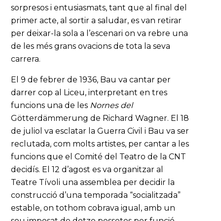
sorpresos i entusiasmats, tant que al final del
primer acte, al sortir a saludar, es van retirar
per deixar-la sola a l’escenari on va rebre una
de les més grans ovacions de tota la seva
carrera.
El 9 de febrer de 1936, Bau va cantar per
darrer cop al Liceu, interpretant en tres
funcions una de les
Nornes
del
Götterdämmerung de Richard Wagner. El 18
de juliol va esclatar la Guerra Civil i Bau va ser
reclutada, com molts artistes, per cantar a les
funcions que el Comité del Teatro de la CNT
decidís. El 12 d’agost es va organitzar al
Teatre Tívoli una assemblea per decidir la
construcció d’una temporada “socialitzada”
estable, on tothom cobrava igual, amb un
sou imposat de dotze pessetes per funció.