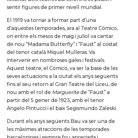
sentir figures de primer nivell mundial.
El 1919 va tornar a formar part d’una
d’aquestes temporades, ara al Teatre Cómico,
on entre els mesos de maig i juliol va cantar
de nou “Madama Butterfly” i “Faust” al costat
del tenor català Miquel Mulleras. Va
intervenir en nombroses gales i festivals.
Aquest teatre, el Cómico, va ser la base de les
seves actuacions a la ciutat els anys següents
fins al seu retorn al Gran Teatre del Liceu, de
nou amb el rol de
Marguerite
de “Faust” a
partir del 5 gener de 1923, amb el tenor
Angelo Pintucci i el baix Segismundo Zaleski.
Durant els anys següents Bau va ser una de
les màximes atraccions de les temporades
barcelonines i sempre fou apreciada i