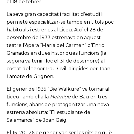
el 18 de febrer.
La seva gran capacitat i facilitat d’estudi li
permeté especialitzar-se també en títols poc
habituals i estrenes al Liceu. Així el 28 de
desembre de 1933 estrenava en aquest
teatre l’òpera “María del Carmen” d’Enric
Granados en dues històriques funcions (la
segona va tenir lloc el 31 de desembre) al
costat del tenor Pau Civil, dirigides per Joan
Lamote de Grignon.
El gener de 1935 “Die Walküre” va tornar al
Liceu i amb ella la
Helmige
de Bau en tres
funcions, abans de protagonitzar una nova
estrena absoluta: “El estudiante de
Salamanca” de Joan Gaig.
El 15, 20 i 26 de gener van ser les nits en què