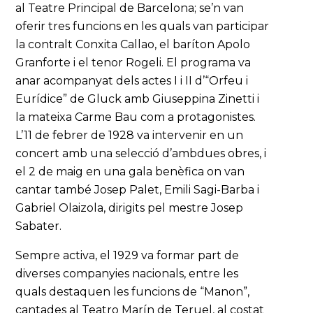
al Teatre Principal de Barcelona; se’n van
oferir tres funcions en les quals van participar
la contralt Conxita Callao, el baríton Apolo
Granforte i el tenor Rogeli. El programa va
anar acompanyat dels actes I i II d’“Orfeu i
Eurídice” de Gluck amb Giuseppina Zinetti i
la mateixa Carme Bau com a protagonistes.
L’11 de febrer de 1928 va intervenir en un
concert amb una selecció d’ambdues obres, i
el 2 de maig en una gala benèfica on van
cantar també Josep Palet, Emili Sagi-Barba i
Gabriel Olaizola, dirigits pel mestre Josep
Sabater.
Sempre activa, el 1929 va formar part de
diverses companyies nacionals, entre les
quals destaquen les funcions de “Manon”,
cantades al Teatro Marín de Teruel, al costat