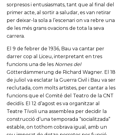
sorpresos i entusiasmats, tant que al final del
primer acte, al sortir a saludar, es van retirar
per deixar-la sola a l’escenari on va rebre una
de les més grans ovacions de tota la seva
carrera.
El 9 de febrer de 1936, Bau va cantar per
darrer cop al Liceu, interpretant en tres
funcions una de les
Nornes
del
Götterdämmerung de Richard Wagner. El 18
de juliol va esclatar la Guerra Civil i Bau va ser
reclutada, com molts artistes, per cantar a les
funcions que el Comité del Teatro de la CNT
decidís. El 12 d’agost es va organitzar al
Teatre Tívoli una assemblea per decidir la
construcció d’una temporada “socialitzada”
estable, on tothom cobrava igual, amb un
sou imposat de dotze pessetes per funció.