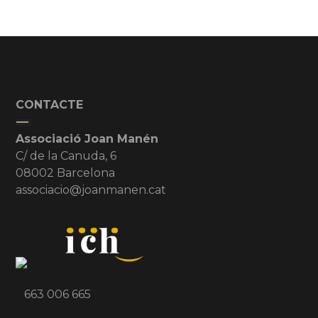
CONTACTE
Associació Joan Manén
C/ de la Canuda, 6
08002 Barcelona
associacio@joanmanen.cat
663 006 665