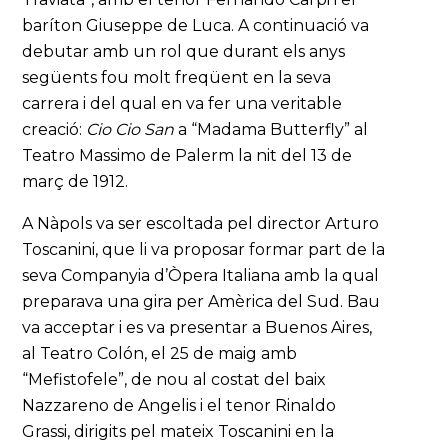
baríton Giuseppe de Luca. A continuació va
debutar amb un rol que durant els anys
següents fou molt freqüent en la seva
carrera i del qual en va fer una veritable
creació:
Cio Cio San
a “Madama Butterfly” al
Teatro Massimo de Palerm la nit del 13 de
març de 1912.
A Nàpols va ser escoltada pel director Arturo
Toscanini, que li va proposar formar part de la
seva Companyia d’Òpera Italiana amb la qual
preparava una gira per Amèrica del Sud. Bau
va acceptar i es va presentar a Buenos Aires,
al Teatro Colón, el 25 de maig amb
“Mefistofele”, de nou al costat del baix
Nazzareno de Angelis i el tenor Rinaldo
Grassi, dirigits pel mateix Toscanini en la