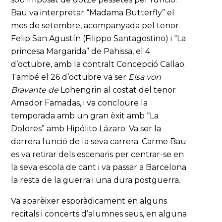
Bau va interpretar “Madama Butterfly” el
mes de setembre, acompanyada pel tenor
Felip San Agustín (Filippo Santagostino) i “La
princesa Margarida” de Pahissa, el 4
d’octubre, amb la contralt Concepció Callao.
També el 26 d’octubre va ser
Elsa von
Bravante
de
Lohengrin al costat del tenor
Amador Famadas, i va concloure la
temporada amb un gran èxit amb “La
Dolores” amb Hipólito Lázaro. Va ser la
darrera funció de la seva carrera. Carme Bau
es va retirar dels escenaris per centrar-se en
la seva escola de cant i va passar a Barcelona
la resta de la guerra i una dura postguerra.
Va aparèixer esporàdicament en alguns
recitals i concerts d’alumnes seus, en alguna