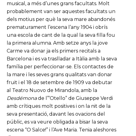
musical, a més d’unes grans facultats. Molt
probablement van ser aquestes facultats un
dels motius per què la seva mare abandonés
prematurament l’escena l’any 1904 i obrís
una escola de cant de la qual la seva filla fou
la primera alumna. Amb setze anys la jove
Carme va donar ja els primers recitals a
Barcelona i es va traslladar a Itàlia amb la seva
família per perfeccionar-se. Els contactes de
la mare i les seves grans qualitats van donar
fruit i el 18 de setembre de 1909 va debutar
al Teatro Nuovo de Mirandola, amb la
Desdémona
de l’”Otello” de Giuseppe Verdi
amb crítiques molt positives i on la nit de la
seva presentació, davant les ovacions del
públic, es va veure obligada a bisar la seva
escena “O Salce!” i l’Ave Maria. Tenia aleshores