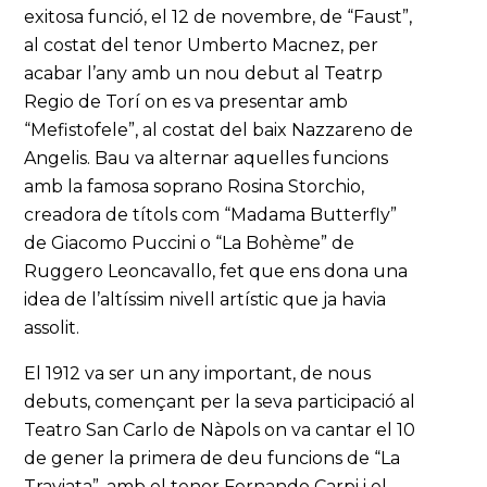
exitosa funció, el 12 de novembre, de “Faust”,
al costat del tenor Umberto Macnez, per
acabar l’any amb un nou debut al Teatrp
Regio de Torí on es va presentar amb
“Mefistofele”, al costat del baix Nazzareno de
Angelis. Bau va alternar aquelles funcions
amb la famosa soprano Rosina Storchio,
creadora de títols com “Madama Butterfly”
de Giacomo Puccini o “La Bohème” de
Ruggero Leoncavallo, fet que ens dona una
idea de l’altíssim nivell artístic que ja havia
assolit.
El 1912 va ser un any important, de nous
debuts, començant per la seva participació al
Teatro San Carlo de Nàpols on va cantar el 10
de gener la primera de deu funcions de “La
Traviata”, amb el tenor Fernando Carpi i el