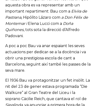
aquesta obra es va representar amb un
important repartiment: Bau com a
Elvira de
Pastrana
, Hipólito Lázaro com
a Don Félix de
Montemar
i
Elena Lucci com a
Doña
Quiñones
, tots sota la direcció d’Alfredo
Padovani.
A poc a poc Bau va anar espaiant les seves
actuacions per dedicar-se a la docència i va
obrir una prestigiosa escola de cant a
Barcelona, seguint així també les passes de la
seva mare.
El 1936 Bau va protagonitzar un fet insòlit. La
nit del 23 de gener estava programada “Die
Walküre” al Gran Teatre del Liceu i la
soprano Cäcilie Reich, que cantava el rol de
Sieglinda
, va anunciar a primera hora de la