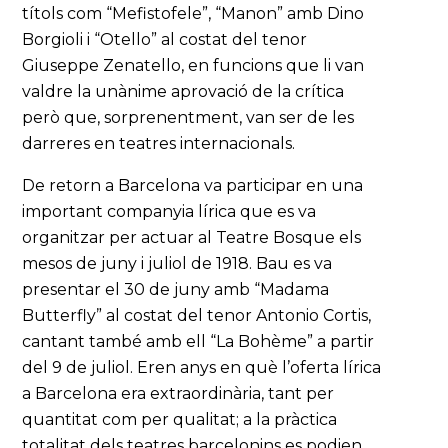
títols com “Mefistofele”, “Manon” amb Dino
Borgioli i “Otello” al costat del tenor
Giuseppe Zenatello, en funcions que li van
valdre la unànime aprovació de la crítica
però que, sorprenentment, van ser de les
darreres en teatres internacionals.
De retorn a Barcelona va participar en una
important companyia lírica que es va
organitzar per actuar al Teatre Bosque els
mesos de juny i juliol de 1918. Bau es va
presentar el 30 de juny amb “Madama
Butterfly” al costat del tenor Antonio Cortis,
cantant també amb ell “La Bohème” a partir
del 9 de juliol. Eren anys en què l’oferta lírica
a Barcelona era extraordinària, tant per
quantitat com per qualitat; a la pràctica
totalitat dels teatres barcelonins es podien