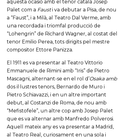
aquesta ocasió amb el tenor català Josep
Palet com a
Faust
i va debutar a Pisa, de nou
a “Faust”, i a Milà, al Teatro Dal Verme, amb
una recordada i triomfal producció de
“Lohengrin” de Richard Wagner, al costat del
tenor Emilio Perea, tots dirigits pel mestre
compositor Ettore Panizza.
El 1911 es va presentar al Teatro Vittorio
Emmanuele de Rimini amb “Iris” de Pietro
Mascagni, alternant-se en el rol d’
Osaka
amb
dos il·lustres tenors, Bernardo de Muro i
Pietro Schiavazzi, i en un altre important
debut, al Costanzi de Roma, de nou amb
“Mefistofele”, un altre cop amb Josep Palet
que es va alternar amb Manfredo Polverosi.
Aquell mateix any es va presentar a Madrid,
al Teatro Real, curiosament en una sola i