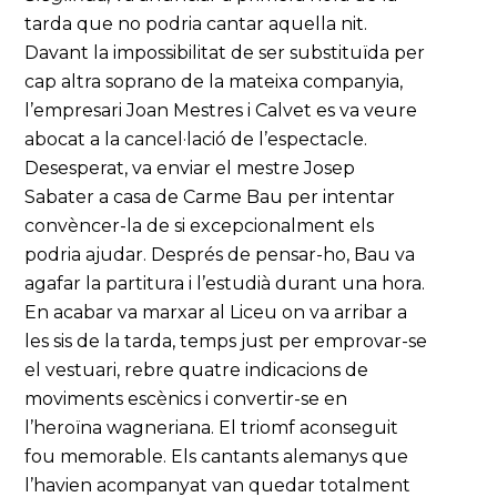
tarda que no podria cantar aquella nit.
Davant la impossibilitat de ser substituïda per
cap altra soprano de la mateixa companyia,
l’empresari Joan Mestres i Calvet es va veure
abocat a la cancel·lació de l’espectacle.
Desesperat, va enviar el mestre Josep
Sabater a casa de Carme Bau per intentar
convèncer-la de si excepcionalment els
podria ajudar. Després de pensar-ho, Bau va
agafar la partitura i l’estudià durant una hora.
En acabar va marxar al Liceu on va arribar a
les sis de la tarda, temps just per emprovar-se
el vestuari, rebre quatre indicacions de
moviments escènics i convertir-se en
l’heroïna wagneriana. El triomf aconseguit
fou memorable. Els cantants alemanys que
l’havien acompanyat van quedar totalment