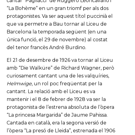
cantar “Pagliacci” de Ruggero Leoncavallo i
“La Bohème” en un gran triomf per als dos
protagonistes. Va ser aquest títol puccinià el
que va permetre a Bau tornar al Liceu de
Barcelona la temporada següent (en una
única funció, el 29 de novembre) al costat
del tenor francès André Burdino.
El 21 de desembre de 1926 va tornar al Liceu
amb “Die Walküre” de Richard Wagner, però
curiosament cantant una de les valquíries,
Helmwige
, un rol poc freqüentat per la
cantant. La relació amb el Liceu es va
mantenir i el 8 de febrer de 1928 va ser la
protagonista de l’estrena absoluta de l’òpera
“La princesa Margarida” de Jaume Pahissa.
Cantada en català, era la segona versió de
l’òpera “La presó de Lleida”, estrenada el 1906