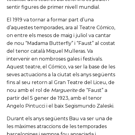
sentir figures de primer nivell mundial.
El 1919 va tornar a formar part d’una
d’aquestes temporades, ara al Teatre Cómico,
on entre els mesos de maig i juliol va cantar
de nou “Madama Butterfly” i “Faust” al costat
del tenor català Miquel Mulleras. Va
intervenir en nombroses gales i festivals.
Aquest teatre, el Cómico, va ser la base de les
seves actuacions a la ciutat els anys següents
fins al seu retorn al Gran Teatre del Liceu, de
nou amb el rol de
Marguerite
de “Faust” a
partir del 5 gener de 1923, amb el tenor
Angelo Pintucci i el baix Segismundo Zaleski.
Durant els anys següents Bau va ser una de
les màximes atraccions de les temporades
barcelonines i sempre fou apreciada i