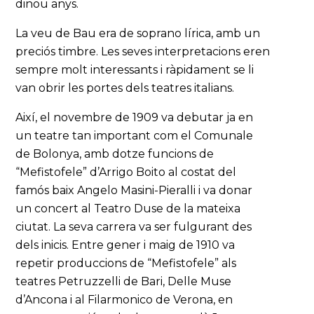
dinou anys.
La veu de Bau era de soprano lírica, amb un
preciós timbre. Les seves interpretacions eren
sempre molt interessants i ràpidament se li
van obrir les portes dels teatres italians.
Així, el novembre de 1909 va debutar ja en
un teatre tan important com el Comunale
de Bolonya, amb dotze funcions de
“Mefistofele” d’Arrigo Boito al costat del
famós baix Angelo Masini-Pieralli i va donar
un concert al Teatro Duse de la mateixa
ciutat. La seva carrera va ser fulgurant des
dels inicis. Entre gener i maig de 1910 va
repetir produccions de “Mefistofele” als
teatres Petruzzelli de Bari, Delle Muse
d’Ancona i al Filarmonico de Verona, en