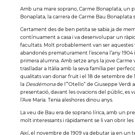
Amb una mare soprano, Carme Bonaplata, un pare
Bonaplata, la carrera de Carme Bau Bonaplata se
Certament des de ben petita se sabia ja de mem
contínuament a casa i va desenvolupar un ràpid
facultats. Molt probablement van ser aquestes 
abandonés prematurament l’escena l’any 1904 i ob
primera alumna. Amb setze anys la jove Carme va 
traslladar a Itàlia amb la seva família per perfec
qualitats van donar fruit i el 18 de setembre d
la
Desdémona
de l’”Otello” de Giuseppe Verdi am
presentació, davant les ovacions del públic, es va
l’Ave Maria. Tenia aleshores dinou anys.
La veu de Bau era de soprano lírica, amb un pre
molt interessants i ràpidament se li van obrir les 
Així, el novembre de 1909 va debutar ja en un