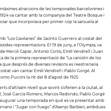
 màximes atraccions de les temporades barcelonines i
El 1924 va cantar amb la companyia del Teatre Bosque i
ciar que incorporava per primer cop la sarsuela al
mb “Los Gavilanes” de Jacinto Guerrero al costat del
xides representacions. El 19 de juny, a l’Olympia, va
de Mercè Capsir, Antonio Cortis, Emili Vendrell i Juan
sta de la primera representació de “La canción de los
 que després de diverses revisions es reestrenaria
 costat van cantar Emili Vendrell i Pablo Gorgé. Al
omo Puccini la nit del 8 d’agost de 1925.
ts d’altíssim nivell que sovint s’oferien a la ciutat, al
ll, José García Romero, Marcos Redondo, Pablo Gorgé
 inaugurar una temporada en què es va presentar amb
Serrano i “Jugar con fuego” d’Asenjo Barbieri, ambdues