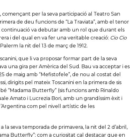
, començant per la seva participació al Teatro San
primera de deu funcions de “La Traviata”, amb el tenor
A continuació va debutar amb un rol que durant els
ra i del qual en va fer una veritable creació:
Cio Cio
alerm la nit del 13 de març de 1912.
scanini, que li va proposar formar part de la seva
va una gira per Amèrica del Sud. Bau va acceptar i es
 25 de maig amb “Mefistofele”, de nou al costat del
i, dirigits pel mateix Toscanini en la primera de sis
ambé “Madama Butterfly” (sis funcions amb Rinaldo
uale Amato i Lucrezia Bori, amb un grandíssim èxit i
’Argentina com pel nivell artístic de les
a la seva temporada de primavera, la nit del 2 d’abril,
ma Butterfly”; com a curiositat cal destacar que en