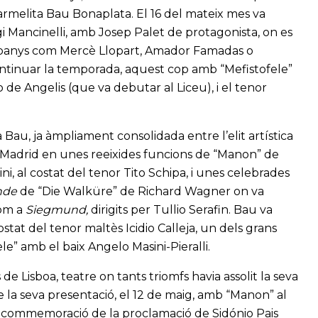
armelita Bau Bonaplata. El 16 del mateix mes va
gi Mancinelli, amb Josep Palet de protagonista, on es
mpanys com Mercè Llopart, Amador Famadas o
ontinuar la temporada, aquest cop amb “Mefistofele”
de Angelis (que va debutar al Liceu), i el tenor
 Bau, ja àmpliament consolidada entre l’elit artística
e Madrid en unes reeixides funcions de “Manon” de
, al costat del tenor Tito Schipa, i unes celebrades
inde
de “Die Walküre” de Richard Wagner on va
com a
Siegmund,
dirigits per Tullio Serafin. Bau va
stat del tenor maltès Icidio Calleja, un dels grans
e” amb el baix Angelo Masini-Pieralli.
de Lisboa, teatre on tants triomfs havia assolit la seva
de la seva presentació, el 12 de maig, amb “Manon” al
en commemoració de la proclamació de Sidónio Pais