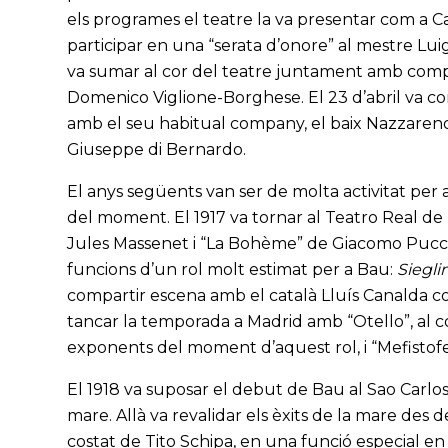
els programes el teatre la va presentar com a C
participar en una “serata d’onore” al mestre Lui
va sumar al cor del teatre juntament amb co
Domenico Viglione-Borghese. El 23 d’abril va c
amb el seu habitual company, el baix Nazzareno 
Giuseppe di Bernardo.
El anys següents van ser de molta activitat per a
del moment. El 1917 va tornar al Teatro Real d
Jules Massenet i “La Bohème” de Giacomo Puccini
funcions d’un rol molt estimat per a Bau:
Siegl
compartir escena amb el català Lluís Canalda 
tancar la temporada a Madrid amb “Otello”, al co
exponents del moment d’aquest rol, i “Mefistofel
El 1918 va suposar el debut de Bau al Sao Carlos 
mare. Allà va revalidar els èxits de la mare des 
costat de Tito Schipa, en una funció especial 