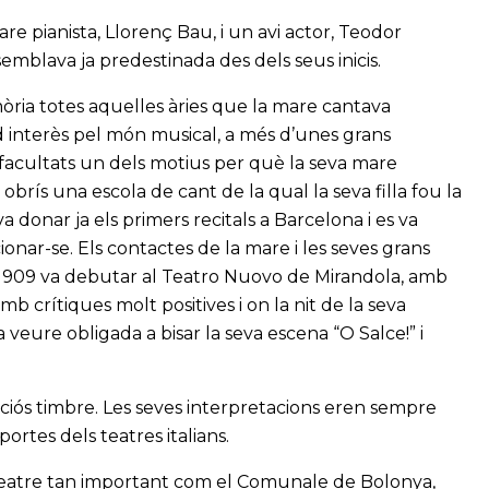
 pianista, Llorenç Bau, i un avi actor, Teodor
mblava ja predestinada des dels seus inicis.
òria totes aquelles àries que la mare cantava
 interès pel món musical, a més d’unes grans
facultats un dels motius per què la seva mare
rís una escola de cant de la qual la seva filla fou la
donar ja els primers recitals a Barcelona i es va
cionar-se. Els contactes de la mare i les seves grans
e 1909 va debutar al Teatro Nuovo de Mirandola, amb
b crítiques molt positives i on la nit de la seva
 veure obligada a bisar la seva escena “O Salce!” i
ciós timbre. Les seves interpretacions eren sempre
portes dels teatres italians.
 teatre tan important com el Comunale de Bolonya,