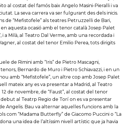
o al costat del famós baix Angelo Masini-Pieralli i va
tat. La seva carrera va ser fulgurant des dels inicis.
 de “Mefistofele” als teatres Petruzzelli de Bari,
 en aquesta ocasió amb el tenor català Josep Palet
”, i a Milà, al Teatro Dal Verme, amb una recordada i
ner, al costat del tenor Emilio Perea, tots dirigits
uele de Rimini amb “Iris” de Pietro Mascagni,
s tenors, Bernardo de Muro i Pietro Schiavazzi, i en un
 nou amb “Mefistofele”, un altre cop amb Josep Palet
ll mateix any es va presentar a Madrid, al Teatro
l 12 de novembre, de “Faust”, al costat del tenor
ebut al Teatrp Regio de Torí on es va presentar
 de Angelis. Bau va alternar aquelles funcions amb la
tols com “Madama Butterfly” de Giacomo Puccini o “La
a una idea de l’altíssim nivell artístic que ja havia