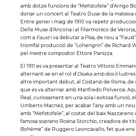
amb dotze funcions de “Mefistofele” d’Arrigo Boit
donar un concert al Teatro Duse de la mateixa ciu
Entre gener i maig de 1910 va repetir produccions
Delle Muse d’Ancona i al Filarmonico de Verona,
com a
Faust
i va debutar a Pisa, de nou a “Faust
triomfal producció de “Lohengrin” de Richard Wag
pel mestre compositor Ettore Panizza.
El 1911 es va presentar al Teatro Vittorio Emman
alternant-se en el rol d’
Osaka
amb
dos il·lustre
altre important debut, al Costanzi de Roma, de
que es va alternar amb Manfredo Polverosi. Aque
Real, curiosament en una sola i exitosa funció, e
Umberto Macnez, per acabar l’any amb un nou d
amb “Mefistofele”, al costat del baix Nazzareno
famosa soprano Rosina Storchio, creadora de tí
Bohème” de Ruggero Leoncavallo, fet que ens don