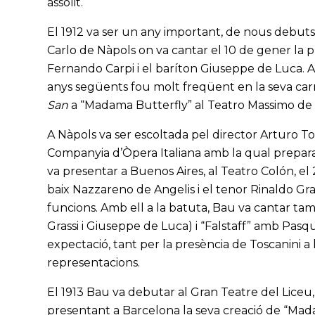
assolit.
El 1912 va ser un any important, de nous debuts
Carlo de Nàpols on va cantar el 10 de gener la 
Fernando Carpi i el baríton Giuseppe de Luca. 
anys següents fou molt freqüent en la seva carre
San
a “Madama Butterfly” al Teatro Massimo de P
A Nàpols va ser escoltada pel director Arturo To
Companyia d’Òpera Italiana amb la qual prepara
va presentar a Buenos Aires, al Teatro Colón, el
baix Nazzareno de Angelis i el tenor Rinaldo Grass
funcions. Amb ell a la batuta, Bau va cantar t
Grassi i Giuseppe de Luca) i “Falstaff” amb Pasq
expectació, tant per la presència de Toscanini a l
representacions.
El 1913 Bau va debutar al Gran Teatre del Liceu, 
presentant a Barcelona la seva creació de “Mada