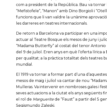
com a president de la República. Bau va tornar 
“Mefistofele”, “Manon” amb Dino Borgioli i “Otel
funcions que li van valdre la unànime aprovació
les darreres en teatres internacionals.
De retorn a Barcelona va participar en una impo
actuar al Teatre Bosque els mesos de juny i juli
“Madama Butterfly” al costat del tenor Antonio 
del 9 de juliol. Eren anys en què l’oferta lírica
per qualitat; a la pràctica totalitat dels teatres
mundial.
El 1919 va tornar a formar part d’una d’aquestes
mesos de maig i juliol va cantar de nou “Madama 
Mulleras. Va intervenir en nombroses gales i festi
seves actuacions a la ciutat els anys següents f
el rol de
Marguerite
de “Faust” a partir del 5 ge
Segismundo Zaleski.