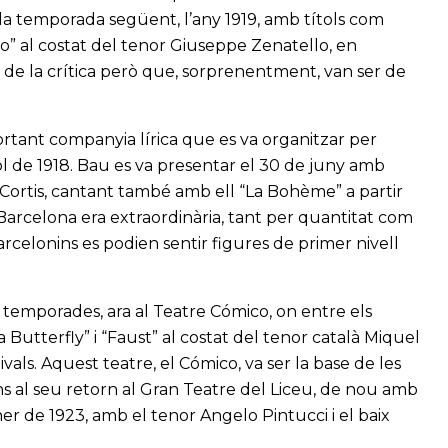
la temporada següent, l’any 1919, amb títols com
lo” al costat del tenor Giuseppe Zenatello, en
 de la crítica però que, sorprenentment, van ser de
rtant companyia lírica que es va organitzar per
ol de 1918. Bau es va presentar el 30 de juny amb
Cortis, cantant també amb ell “La Bohème” a partir
 a Barcelona era extraordinària, tant per quantitat com
 barcelonins es podien sentir figures de primer nivell
 temporades, ara al Teatre Cómico, on entre els
Butterfly” i “Faust” al costat del tenor català Miquel
vals. Aquest teatre, el Cómico, va ser la base de les
ins al seu retorn al Gran Teatre del Liceu, de nou amb
ner de 1923, amb el tenor Angelo Pintucci i el baix