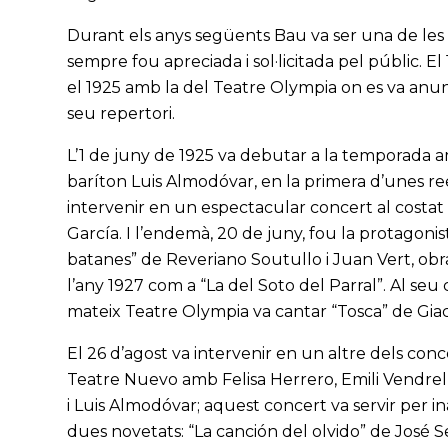
Durant els anys següents Bau va ser una de les
sempre fou apreciada i sol·licitada pel públic. 
el 1925 amb la del Teatre Olympia on es va anun
seu repertori.
L’1 de juny de 1925 va debutar a la temporada a
baríton Luis Almodóvar, en la primera d’unes reei
intervenir en un espectacular concert al costat 
García. I l’endemà, 20 de juny, fou la protagoni
batanes” de Reveriano Soutullo i Juan Vert, obra
l’any 1927 com a “La del Soto del Parral”. Al seu
mateix Teatre Olympia va cantar “Tosca” de Giac
El 26 d’agost va intervenir en un altre dels concer
Teatre Nuevo amb Felisa Herrero, Emili Vendre
i Luis Almodóvar; aquest concert va servir per
dues novetats: “La canción del olvido” de José 